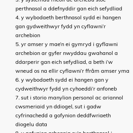
perthnasol a ddefnyddir gan eich sefydliad
y wybodaeth berthnasol sydd ei hangen
gan gydweithwyr fydd yn cyflawni’r
archebion
yr amser y mae’n ei gymryd i gyflawni
archebion ar gyfer nwyddau gwahanol a
ddarperir gan eich sefydliad, a beth i’w
wneud os na ellir cyflawni’r ffrâm amser yma
y wybodaeth sydd ei hangen gan y
cydweithwyr fydd yn cyhoeddi’r anfoneb
sut i storio manylion personol ac ariannol
cwsmeriaid yn ddiogel, sut i gadw
cyfrinachedd a gofynion deddfwriaeth
diogelu data