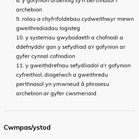
y gofynion arbennig sy’n berthnasol i
archebion
rolau a chyfrifoldebau cydweithwyr mewn
gweithrediadau logisteg
y systemau gwybodaeth a chofnodi a
ddefnyddir gan y sefydliad a’r gofynion ar
gyfer cynnal cofnodion
y gweithdrefnau sefydliadol a’r gofynion
cyfreithiol, diogelwch a gweithredu
perthnasol yn ymwneud â phrosesu
archebion ar gyfer cwsmeriaid
Cwmpas/ystod