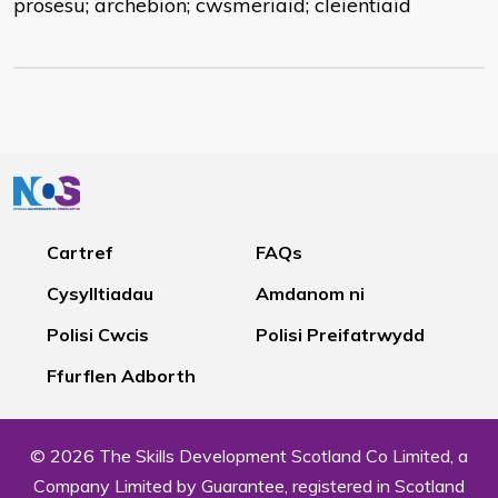
prosesu; archebion; cwsmeriaid; cleientiaid
Cartref
FAQs
Cysylltiadau
Amdanom ni
Polisi Cwcis
Polisi Preifatrwydd
Ffurflen Adborth
© 2026 The Skills Development Scotland Co Limited, a
Company Limited by Guarantee, registered in Scotland