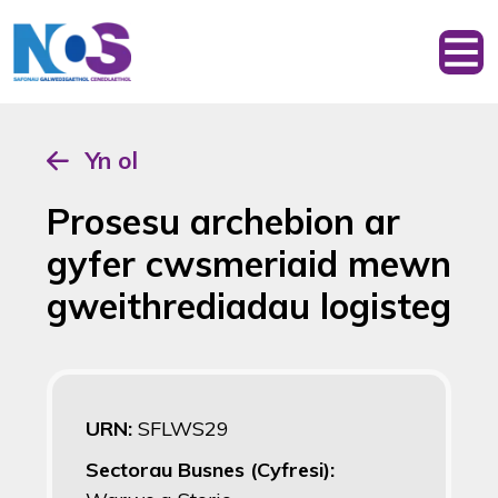
Yn ol
Prosesu archebion ar
gyfer cwsmeriaid mewn
gweithrediadau logisteg
URN:
SFLWS29
Sectorau Busnes (Cyfresi):