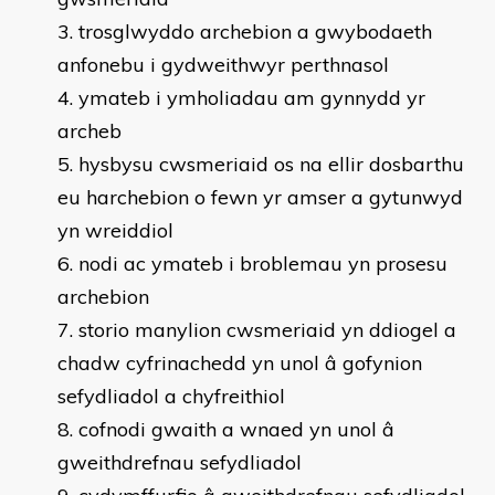
trosglwyddo archebion a gwybodaeth
anfonebu i gydweithwyr perthnasol
ymateb i ymholiadau am gynnydd yr
archeb
hysbysu cwsmeriaid os na ellir dosbarthu
eu harchebion o fewn yr amser a gytunwyd
yn wreiddiol
nodi ac ymateb i broblemau yn prosesu
archebion
storio manylion cwsmeriaid yn ddiogel a
chadw cyfrinachedd yn unol â gofynion
sefydliadol a chyfreithiol
cofnodi gwaith a wnaed yn unol â
gweithdrefnau sefydliadol