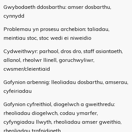
Gwybodaeth ddosbarthu: amser dosbarthu,
cynnydd
Problemau yn prosesu archebion: taliadau,
meintiau stoc, stoc wedi ei niweidio
Cydweithwyr: parhaol, dros dro, staff asiantaeth,
allanol, rheolwr llinell, goruchwyliwr,
cwsmer/cleientiaid
Gofynion arbennig: lleoliadau dosbarthu, amserau,
cyfeiriadau
Gofynion cyfreithiol, diogelwch a gweithredu:
rheoliadau diogelwch, codau ymarfer,
cyfyngiadau llwyth, rheoliadau amser gweithio,
rheoliadau trafnidiaeth