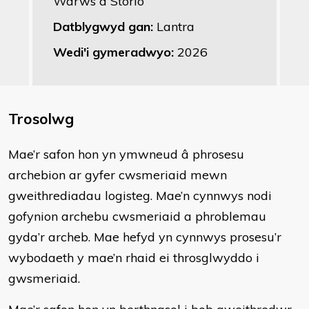
Warws a Storio
Datblygwyd gan:
Lantra
Wedi'i gymeradwyo:
2026
Trosolwg
​Mae’r safon hon yn ymwneud â phrosesu
archebion ar gyfer cwsmeriaid mewn
gweithrediadau logisteg. Mae’n cynnwys nodi
gofynion archebu cwsmeriaid a phroblemau
gyda’r archeb. Mae hefyd yn cynnwys prosesu’r
wybodaeth y mae’n rhaid ei throsglwyddo i
gwsmeriaid.