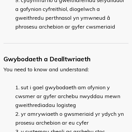
cydymffurfio â gweithdrefnau sefydliadol
a gofynion cyfreithiol, diogelwch a
gweithredu perthnasol yn ymwneud â
phrosesu archebion ar gyfer cwsmeriaid
Gwybodaeth a Dealltwriaeth
You need to know and understand:
​sut i gael gwybodaeth am ofynion y
cwsmer ar gyfer archebu nwyddau mewn
gweithrediadau logisteg
yr amrywiaeth o gwsmeriaid yr ydych yn
prosesu archebion ar eu cyfer
y systemau rheoli ac archebu stoc