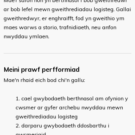
Mae’r safon hon yn berthnasol i bob gweithredwr
ar bob lefel mewn gweithrediadau logisteg. Gallai
gweithredwyr, er enghraifft, fod yn gweithio ym
maes warws a storio, trafnidiaeth, neu anfon
nwyddau ymlaen.
Meini prawf perfformiad
Mae'n rhaid eich bod chi'n gallu:
cael gwybodaeth berthnasol am ofynion y
cwsmer ar gyfer archebu nwyddau mewn
gweithrediadau logisteg
darparu gwybodaeth ddosbarthu i
gwsmeriaid