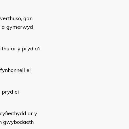
 werthuso, gan
au a gymerwyd
ithu ar y pryd a'i
fynhonnell ei
 pryd ei
cyfieithydd ar y
ich gwybodaeth