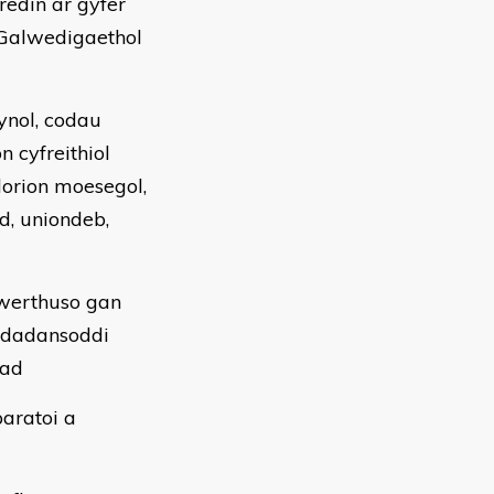
redin ar gyfer
 Galwedigaethol
ynol, codau
 cyfreithiol
orion moesegol,
, uniondeb,
gwerthuso gan
 ddadansoddi
iad
aratoi a