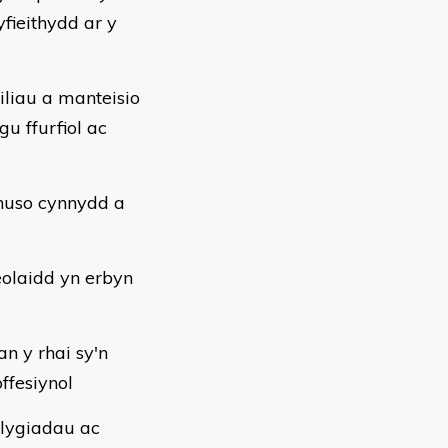
yfieithydd ar y
iliau a manteisio
u ffurfiol ac
huso cynnydd a
eolaidd yn erbyn
n y rhai sy'n
ffesiynol
blygiadau ac