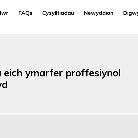
dwr
FAQs
Cysylltiadau
Newyddion
Digw
eich ymarfer proffesiynol
yd