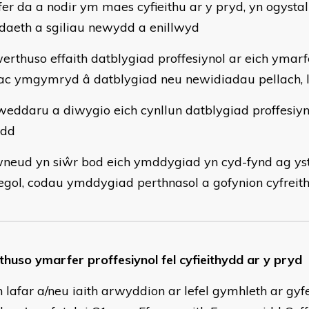
er da a nodir ym maes cyfieithu ar y pryd, yn ogysta
aeth a sgiliau newydd a enillwyd
erthuso effaith datblygiad proffesiynol ar eich ymarfe
ac ymgymryd â datblygiad neu newidiadau pellach, l
weddaru a diwygio eich cynllun datblygiad proffesiyn
ydd
neud yn siŵr bod eich ymddygiad yn cyd-fynd ag ys
gol, codau ymddygiad perthnasol a gofynion cyfreith
huso ymarfer proffesiynol fel cyfieithydd ar y pryd
th lafar a/neu iaith arwyddion ar lefel gymhleth ar gyf