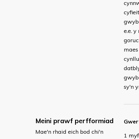
cynnw
cyfie
gwybo
e.e. 
goruc
maes 
cynll
datbl
gwybo
sy'n 
Meini prawf perfformiad
Gwert
Mae'n rhaid eich bod chi'n
1 myf