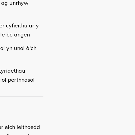
l ag unrhyw
r cyfieithu ar y
le bo angen
ol yn unol â'ch
tyriaethau
iol perthnasol
er eich ieithoedd