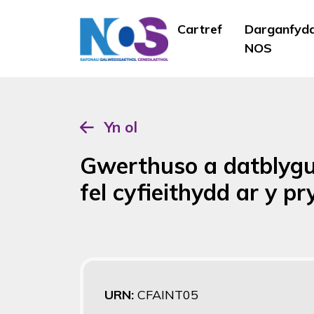
Cartref
Darganfyd
NOS
Yn ol
Gwerthuso a datblygu 
fel cyfieithydd ar y pr
URN:
CFAINT05