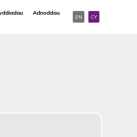
yddiadau
Adnoddau
EN
CY