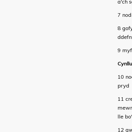
a'ch s
7 nod
8 gof
ddefn
9 myf
Cynll
10 no
pryd
11 cr
mewn 
lle bo
12 gw