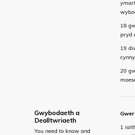
ymarf
wybod
18 gw
pryd 
19 di
cynn
20 gw
moese
Gwybodaeth a
Gwert
Dealltwriaeth
1 iai
You need to know and