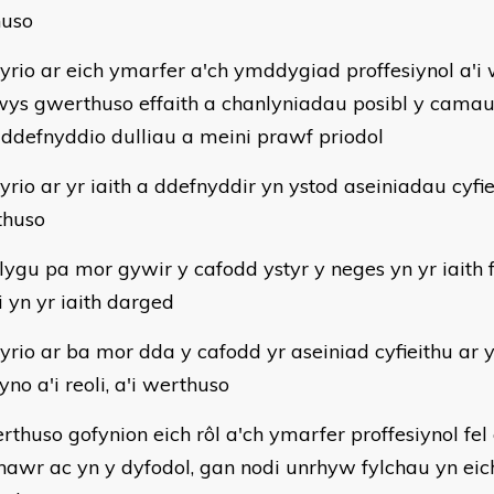
huso
yrio ar eich ymarfer a'ch ymddygiad proffesiynol a'i
ys gwerthuso effaith a chanlyniadau posibl y cam
ddefnyddio dulliau a meini prawf priodol
yrio ar yr iaith a ddefnyddir yn ystod aseiniadau cyfie
thuso
lygu pa mor gywir y cafodd ystyr y neges yn yr iaith f
i yn yr iaith darged
yrio ar ba mor dda y cafodd yr aseiniad cyfieithu ar y
no a'i reoli, a'i werthuso
rthuso gofynion eich rôl a'ch ymarfer proffesiynol fel 
nawr ac yn y dyfodol, gan nodi unrhyw fylchau yn e