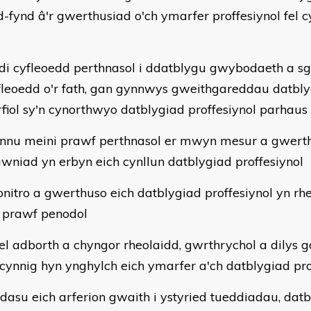
d-fynd â'r gwerthusiad o'ch ymarfer proffesiynol fel c
di cyfleoedd perthnasol i ddatblygu gwybodaeth a sg
fleoedd o'r fath, gan gynnwys gweithgareddau datblyg
rfiol sy'n cynorthwyo datblygiad proffesiynol parhaus
nnu meini prawf perthnasol er mwyn mesur a gwert
awniad yn erbyn eich cynllun datblygiad proffesiynol
nitro a gwerthuso eich datblygiad proffesiynol yn rh
 prawf penodol
el adborth a chyngor rheolaidd, gwrthrychol a dilys ga
 cynnig hyn ynghylch eich ymarfer a'ch datblygiad pro
dasu eich arferion gwaith i ystyried tueddiadau, dat