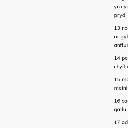
yn cy
pryd
13 no
ar gy
anffu
14 pe
chyfl
15 mo
meini
16 ca
gallu
17 ad