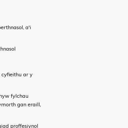
erthnasol, a'i
thnasol
yfieithu ar y
nrhyw fylchau
orth gan eraill,
iad proffesiynol