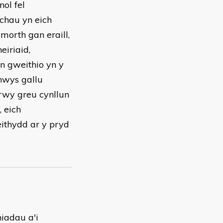
nol fel
lchau yn eich
morth gan eraill,
eiriaid,
'n gweithio yn y
nwys gallu
drwy greu cynllun
, eich
eithydd ar y pryd
niadau a'i