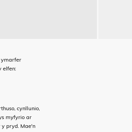
 ymarfer
 elfen:
huso, cynllunio,
ys myfyrio ar
r y pryd. Mae'n