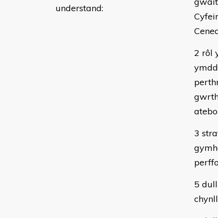
gwait
understand:
Cyfei
Cened
2 rôl
ymddy
perth
gwrth
atebo
3 str
gymhe
perff
5 dul
chynl