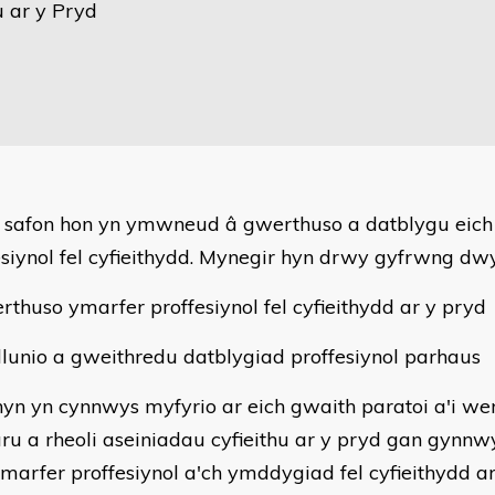
u ar y Pryd
 safon hon yn ymwneud â gwerthuso a datblygu eich
esiynol fel cyfieithydd. Mynegir hyn drwy gyfrwng dwy
rthuso ymarfer proffesiynol fel cyfieithydd ar y pryd
llunio a gweithredu datblygiad proffesiynol parhaus
yn yn cynnwys myfyrio ar eich gwaith paratoi a'i wert
ru a rheoli aseiniadau cyfieithu ar y pryd gan gynnw
ymarfer proffesiynol a'ch ymddygiad fel cyfieithydd a