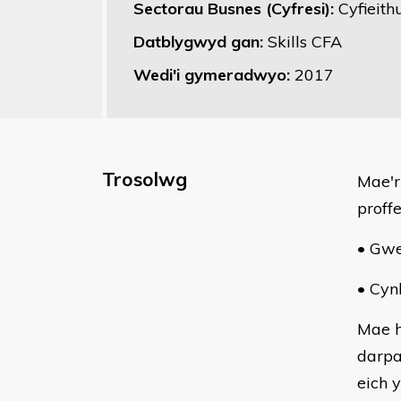
Sectorau Busnes (Cyfresi):
Cyfieith
Datblygwyd gan:
Skills CFA
Wedi'i gymeradwyo:
2017
Trosolwg
Mae'r
proff
• Gwe
• Cyn
Mae h
darpa
eich 