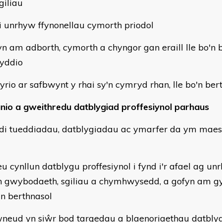
giliau
i unrhyw ffynonellau cymorth priodol
yn am adborth, cymorth a chyngor gan eraill lle bo'n b
yddio
yrio ar safbwynt y rhai sy'n cymryd rhan, lle bo'n ber
unio a gweithredu datblygiad proffesiynol parhaus
di tueddiadau, datblygiadau ac ymarfer da ym maes c
eu cynllun datblygu proffesiynol i fynd i'r afael ag u
gwybodaeth, sgiliau a chymhwysedd, a gofyn am gym
'n berthnasol
neud yn siŵr bod targedau a blaenoriaethau datblyg