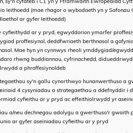
h, sy'n cyfateb i C1 yn y Fframwaith Ewropeaidd Cyff
rio Ieithoedd (mae rhagor o wybodaeth yn y Safonau
laethol ar gyfer Ieithoedd)
 y cyfieithydd ar y pryd, egwyddorion ymarfer proffesi
giad proffesiynol, deddfwriaeth berthnasol a gofynion
nasol. Mae hyn yn cynnwys rheoli ymddygiad/egwydd
daro rhwng buddiannau, cyfrinachedd, didueddrwydd
lrwydd a phroffesiynoldeb
ategaethau sy'n gallu cynorthwyo hunanwerthuso a 
iriaid 4 cysyniadau a strategaethau a ddefnyddir i
ormiad cyfieithu ar y pryd ac effeithiolrwydd yr asein
liau a/neu dechnegau adolygu a gwerthuso'r gwaith p
lunio ar gyfer aseiniadau cyfieithu ar y pryd