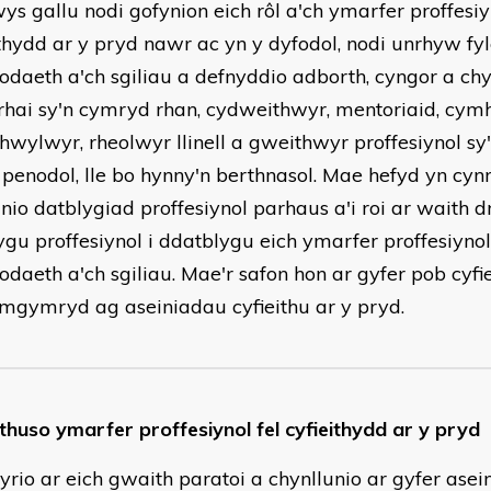
ys gallu nodi gofynion eich rôl a'ch ymarfer proffesiy
ithydd ar y pryd nawr ac yn y dyfodol, nodi unrhyw fy
daeth a'ch sgiliau a defnyddio adborth, cyngor a chy
y rhai sy'n cymryd rhan, cydweithwyr, mentoriaid, cymh
hwylwyr, rheolwyr llinell a gweithwyr proffesiynol sy
penodol, lle bo hynny'n berthnasol. Mae hefyd yn cyn
unio datblygiad proffesiynol parhaus a'i roi ar waith 
ygu proffesiynol i ddatblygu eich ymarfer proffesiynol
daeth a'ch sgiliau. Mae'r safon hon ar gyfer pob cyfi
ymgymryd ag aseiniadau cyfieithu ar y pryd.
huso ymarfer proffesiynol fel cyfieithydd ar y pryd
yrio ar eich gwaith paratoi a chynllunio ar gyfer asei