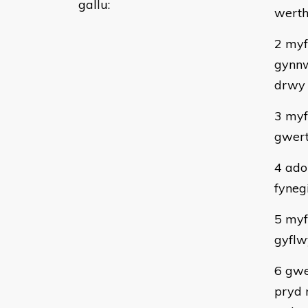
gallu:
wert
2 myf
gynnw
drwy 
3 myf
gwer
4 ado
fyneg
5 myf
gyflwy
6 gwe
pryd 