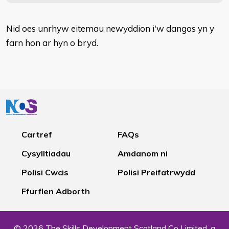
Nid oes unrhyw eitemau newyddion i'w dangos yn y
farn hon ar hyn o bryd.
Cartref
FAQs
Cysylltiadau
Amdanom ni
Polisi Cwcis
Polisi Preifatrwydd
Ffurflen Adborth
© 2026 The Skills Development Scotland Co Limited, a