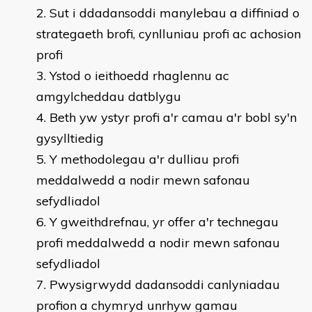
Sut i ddadansoddi manylebau a diffiniad o
strategaeth brofi, cynlluniau profi ac achosion
profi
Ystod o ieithoedd rhaglennu ac
amgylcheddau datblygu
Beth yw ystyr profi a'r camau a'r bobl sy'n
gysylltiedig
Y methodolegau a'r dulliau profi
meddalwedd a nodir mewn safonau
sefydliadol
Y gweithdrefnau, yr offer a'r technegau
profi meddalwedd a nodir mewn safonau
sefydliadol
Pwysigrwydd dadansoddi canlyniadau
profion a chymryd unrhyw gamau