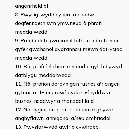
angenrheidiol
Pwysigrwydd cynnal a chadw
dogfennaeth sy'n ymwneud â phrofi
meddalwedd
Priodoldeb gwahanol fathau o brofion ar
gyfer gwahanol gydrannau mewn datrysiad
meddalwedd
Rôl profi fel rhan annatod o gylch bywyd
datblygu meddalwedd
Rôl profion derbyn gan fusnes a'r angen i
gytuno ar feini prawf gyda defnyddwyr
busnes, noddwyr a rhanddeiliaid
Goblygiadau posibl profion anghywir,
anghyflawn, annigonol a/neu amhriodol
Pwysigrwydd gwirio cywirdeb,