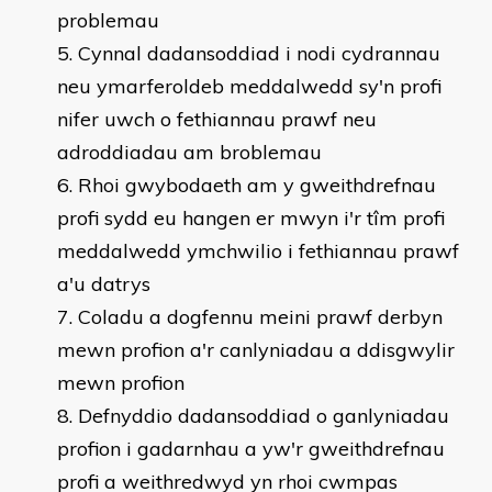
problemau
Cynnal dadansoddiad i nodi cydrannau
neu ymarferoldeb meddalwedd sy'n profi
nifer uwch o fethiannau prawf neu
adroddiadau am broblemau
Rhoi gwybodaeth am y gweithdrefnau
profi sydd eu hangen er mwyn i'r tîm profi
meddalwedd ymchwilio i fethiannau prawf
a'u datrys
Coladu a dogfennu meini prawf derbyn
mewn profion a'r canlyniadau a ddisgwylir
mewn profion
Defnyddio dadansoddiad o ganlyniadau
profion i gadarnhau a yw'r gweithdrefnau
profi a weithredwyd yn rhoi cwmpas