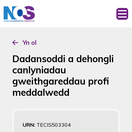
Yn ol
Dadansoddi a dehongli
canlyniadau
gweithgareddau profi
meddalwedd
URN:
TECIS503304