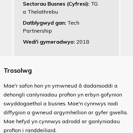
Sectorau Busnes (Cyfresi):
TG
a Thelathrebu
Datblygwyd gan:
Tech
Partnership
Wedi'i gymeradwyo:
2018
Trosolwg
Mae'r safon hon yn ymwneud â dadansoddi a
dehongli canlyniadau profion yn erbyn gofynion
swyddogaethol a busnes. Mae'n cynnwys nodi
diffygion a gwneud argymhellion ar gyfer gwella.
Mae hefyd yn cynnwys adrodd ar ganlyniadau
profion i randdeiliaid.