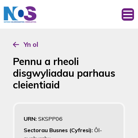
Yn ol
Pennu a rheoli
disgwyliadau parhaus
cleientiaid
URN:
SKSPP06
Sectorau Busnes (Cyfresi):
Ôl-