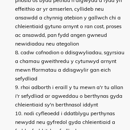
phosib os bydd pethau'n digwydd a fydd yn
effeithio ar yr amserlen, cyllideb neu
ansawdd a chynnig atebion y gallwch chi a
chleientiaid gytuno arnynt o ran cost, proses
ac ansawdd, pan fydd angen gwneud
newidiadau neu ategolion
cadw cofnodion o ddisgwyliadau, sgyrsiau
a chamau gweithredu y cytunwyd arnynt
mewn fformatau a ddisgwylir gan eich
sefydliad
rhoi adborth i eraill y tu mewn a'r tu allan
i'r sefydliad ar agweddau o berthynas gyda
chleientiaid sy'n berthnasol iddynt
nodi cyfleoedd i ddatblygu perthynas
newydd neu gyfredol gyda chleientiaid a