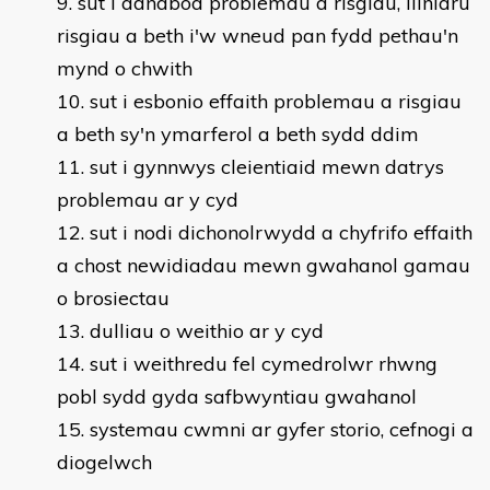
sut i adnabod problemau a risgiau, lliniaru
risgiau a beth i'w wneud pan fydd pethau'n
mynd o chwith
sut i esbonio effaith problemau a risgiau
a beth sy'n ymarferol a beth sydd ddim
sut i gynnwys cleientiaid mewn datrys
problemau ar y cyd
sut i nodi dichonolrwydd a chyfrifo effaith
a chost newidiadau mewn gwahanol gamau
o brosiectau
dulliau o weithio ar y cyd
sut i weithredu fel cymedrolwr rhwng
pobl sydd gyda safbwyntiau gwahanol
systemau cwmni ar gyfer storio, cefnogi a
diogelwch