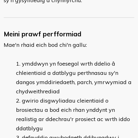
sy'n gysylltiedig â chynhyrchu.
Meini prawf perfformiad
Mae'n rhaid eich bod chi'n gallu:
ymddwyn yn foesegol wrth ddelio â
chleientiaid a datblygu perthnasau sy'n
dangos ymddiriedaeth, parch, ymrwymiad a
chydweithrediad
gwirio disgwyliadau cleientiaid o
brosiectau a bod eich rhan ynddynt yn
realistig ar ddechrau'r prosiect ac wrth iddo
ddatblygu
defnyddio gwybodaeth ddibynadwy i