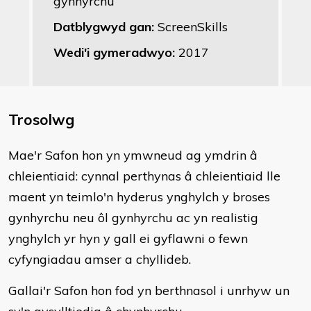
gynhyrchu
Datblygwyd gan:
ScreenSkills
Wedi'i gymeradwyo:
2017
Trosolwg
Mae'r Safon hon yn ymwneud ag ymdrin â
chleientiaid: cynnal perthynas â chleientiaid lle
maent yn teimlo'n hyderus ynghylch y broses
gynhyrchu neu ôl gynhyrchu ac yn realistig
ynghylch yr hyn y gall ei gyflawni o fewn
cyfyngiadau amser a chyllideb.
Gallai'r Safon hon fod yn berthnasol i unrhyw un