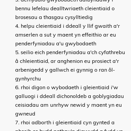
bennu lefelau dealltwriaeth cleientiaid o
brosesau a thasgau cysylltiedig
helpu cleientiaid i ddeall y llif gwaith a'r
amserlen a sut y maent yn effeithio ar eu
penderfyniadau a'u gwybodaeth
seilio eich penderfyniadau a'ch cyfathrebu
â chleientiaid, ar anghenion eu prosiect a'r
arbenigedd y gallwch ei gynnig o ran ôl-
gynhyrchu
rhoi digon o wybodaeth i gleientiaid i'w
galluogi i ddeall dichonoldeb a goblygiadau
ceisiadau am unrhyw newid y maent yn eu
gwneud
rhoi adborth i gleientiaid cyn gynted a