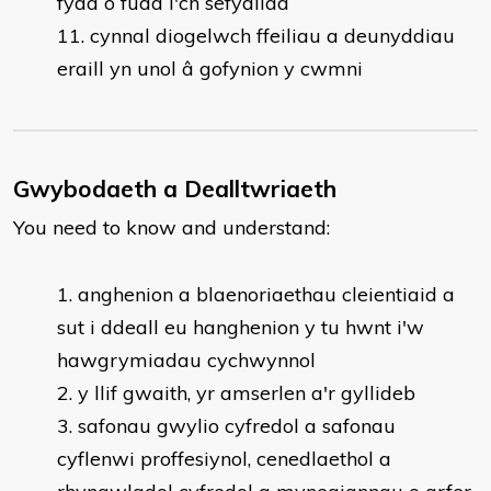
fydd o fudd i'ch sefydliad
cynnal diogelwch ffeiliau a deunyddiau
eraill yn unol â gofynion y cwmni
Gwybodaeth a Dealltwriaeth
You need to know and understand:
anghenion a blaenoriaethau cleientiaid a
sut i ddeall eu hanghenion y tu hwnt i'w
hawgrymiadau cychwynnol
y llif gwaith, yr amserlen a'r gyllideb
safonau gwylio cyfredol a safonau
cyflenwi proffesiynol, cenedlaethol a