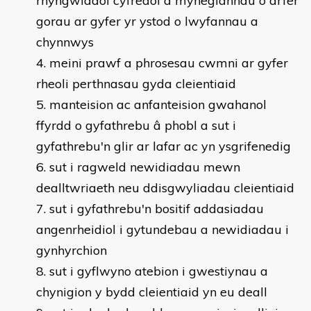
rhyngwladol cyfredol a mynegiannau o arfer
gorau ar gyfer yr ystod o lwyfannau a
chynnwys
meini prawf a phrosesau cwmni ar gyfer
rheoli perthnasau gyda cleientiaid
manteision ac anfanteision gwahanol
ffyrdd o gyfathrebu â phobl a sut i
gyfathrebu'n glir ar lafar ac yn ysgrifenedig
sut i ragweld newidiadau mewn
dealltwriaeth neu ddisgwyliadau cleientiaid
sut i gyfathrebu'n bositif addasiadau
angenrheidiol i gytundebau a newidiadau i
gynhyrchion
sut i gyflwyno atebion i gwestiynau a
chynigion y bydd cleientiaid yn eu deall