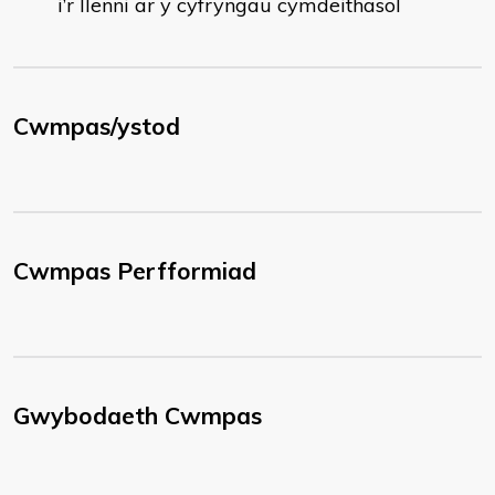
i’r llenni ar y cyfryngau cymdeithasol
Cwmpas/ystod
Cwmpas Perfformiad
Gwybodaeth Cwmpas