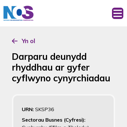
Yn ol
Darparu deunydd
rhyddhau ar gyfer
cyflwyno cynyrchiadau
URN:
SKSP36
Sectorau Busnes (Cyfresi):