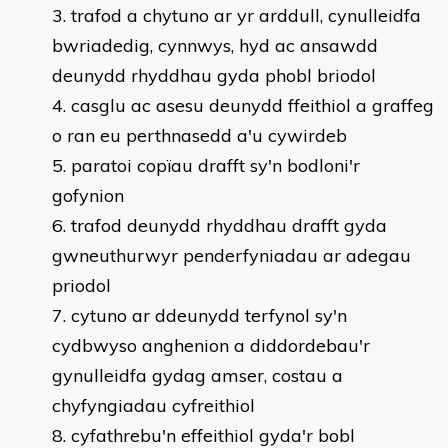
trafod a chytuno ar yr arddull, cynulleidfa
bwriadedig, cynnwys, hyd ac ansawdd
deunydd rhyddhau gyda phobl briodol
casglu ac asesu deunydd ffeithiol a graffeg
o ran eu perthnasedd a'u cywirdeb
paratoi copïau drafft sy'n bodloni'r
gofynion
trafod deunydd rhyddhau drafft gyda
gwneuthurwyr penderfyniadau ar adegau
priodol
cytuno ar ddeunydd terfynol sy'n
cydbwyso anghenion a diddordebau'r
gynulleidfa gydag amser, costau a
chyfyngiadau cyfreithiol
cyfathrebu'n effeithiol gyda'r bobl