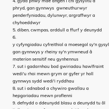
gyda phwy mae angen i chi gysylltu a
phryd, gan gynnwys gwneuthurwyr
penderfyniadau, dylunwyr, argraffwyr a
chyhoeddwyr
diben, cwmpas, arddull a ffurf y deunydd
y cyfyngiadau cyfreithiol a moesegol sy'n gysy
gan gynnwys y rheiny sy'n ymwneud â
materion sensitif neu gynhennus
sut i gadarnhau bod gwiriadau hawlfraint
wedi'u rhoi mewn grym ar gyfer yr holl
gynnwys sydd wedi'i ryddhau
sut i adnabod a chywiro gwallau a
hepgoriadau mewn proflenni
defnydd o ddeunydd blasu a deunydd tu ôl