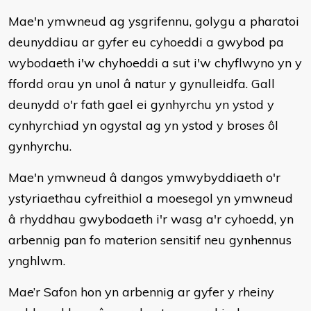
Mae'n ymwneud ag ysgrifennu, golygu a pharatoi
deunyddiau ar gyfer eu cyhoeddi a gwybod pa
wybodaeth i'w chyhoeddi a sut i'w chyflwyno yn y
ffordd orau yn unol â natur y gynulleidfa. Gall
deunydd o'r fath gael ei gynhyrchu yn ystod y
cynhyrchiad yn ogystal ag yn ystod y broses ôl
gynhyrchu.
Mae'n ymwneud â dangos ymwybyddiaeth o'r
ystyriaethau cyfreithiol a moesegol yn ymwneud
â rhyddhau gwybodaeth i'r wasg a'r cyhoedd, yn
arbennig pan fo materion sensitif neu gynhennus
ynghlwm.
Mae’r Safon hon yn arbennig ar gyfer y rheiny