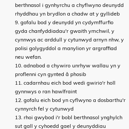
berthnasol i gynhyrchu a chyflwyno deunydd
rhyddhau yn brydlon a chadw at y gyllideb
gofalu bod y deunydd yn cydymffurfio
gyda chanfyddiadau'r gwaith ymchwil, y
cynnwys ac arddull y cytunwyd arnyn nhw, y
polisi golygyddol a manylion yr argraffiad
neu wefan.
adnabod a chywiro unrhyw wallau yn y
proflenni cyn gynted â phosib
cadarnhau eich bod wedi gwirio'r holl
gynnwys o ran hawlfraint
gofalu eich bod yn cyflwyno a dosbarthu'r
cynnyrch fel y cytunwyd
rhoi gwybod i'r bobl berthnasol ynghylch
sut gall y cyhoedd gael y deunyddiau