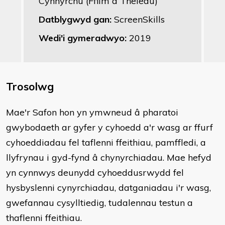
Cynhyrchu (Ffilm a Theledu)
Datblygwyd gan:
ScreenSkills
Wedi'i gymeradwyo:
2019
Trosolwg
​Mae'r Safon hon yn ymwneud â pharatoi
gwybodaeth ar gyfer y cyhoedd a'r wasg ar ffurf
cyhoeddiadau fel taflenni ffeithiau, pamffledi, a
llyfrynau i gyd-fynd â chynyrchiadau. Mae hefyd
yn cynnwys deunydd cyhoeddusrwydd fel
hysbyslenni cynyrchiadau, datganiadau i'r wasg,
gwefannau cysylltiedig, tudalennau testun a
thaflenni ffeithiau.