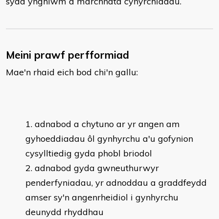
sydd ynghlwm â marchnata cynyrchiadau.
Meini prawf perfformiad
Mae'n rhaid eich bod chi'n gallu:
adnabod a chytuno ar yr angen am
gyhoeddiadau ôl gynhyrchu a'u gofynion
cysylltiedig gyda phobl briodol
adnabod gyda gwneuthurwyr
penderfyniadau, yr adnoddau a graddfeydd
amser sy'n angenrheidiol i gynhyrchu
deunydd rhyddhau