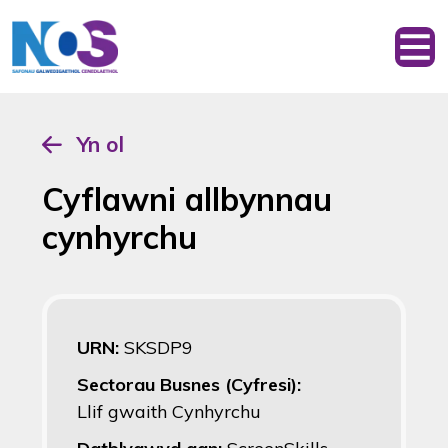
Yn ol
Cyflawni allbynnau
cynhyrchu
URN:
SKSDP9
Sectorau Busnes (Cyfresi):
Llif gwaith Cynhyrchu