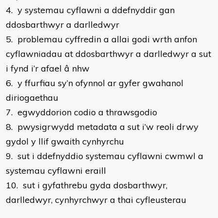
4. y systemau cyflawni a ddefnyddir gan
ddosbarthwyr a darlledwyr
5. problemau cyffredin a allai godi wrth anfon
cyflawniadau at ddosbarthwyr a darlledwyr a sut
i fynd i’r afael â nhw
6. y ffurfiau sy’n ofynnol ar gyfer gwahanol
diriogaethau
7. egwyddorion codio a thrawsgodio
8. pwysigrwydd metadata a sut i’w reoli drwy
gydol y llif gwaith cynhyrchu
9. sut i ddefnyddio systemau cyflawni cwmwl a
systemau cyflawni eraill
10. sut i gyfathrebu gyda dosbarthwyr,
darlledwyr, cynhyrchwyr a thai cyfleusterau