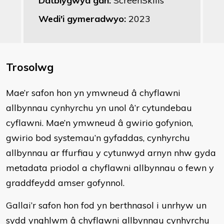
Datblygwyd gan:
ScreenSkills
Wedi'i gymeradwyo:
2023
Trosolwg
Mae’r safon hon yn ymwneud â chyflawni
allbynnau cynhyrchu yn unol â’r cytundebau
cyflawni. Mae’n ymwneud â gwirio gofynion,
gwirio bod systemau’n gyfaddas, cynhyrchu
allbynnau ar ffurfiau y cytunwyd arnyn nhw gyda
metadata priodol a chyflawni allbynnau o fewn y
graddfeydd amser gofynnol.
Gallai’r safon hon fod yn berthnasol i unrhyw un
sydd ynghlwm â chyflawni allbynnau cynhyrchu