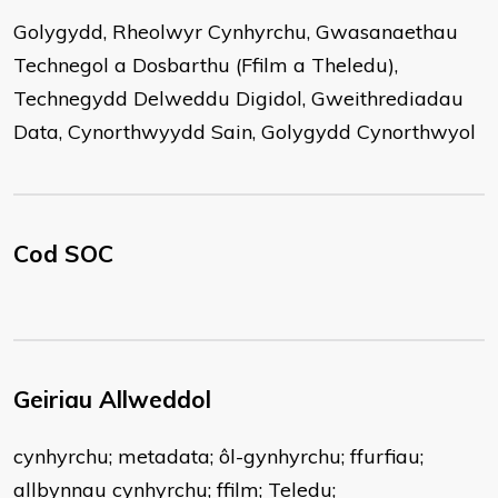
Golygydd, Rheolwyr Cynhyrchu, Gwasanaethau
Technegol a Dosbarthu (Ffilm a Theledu),
Technegydd Delweddu Digidol, Gweithrediadau
Data, Cynorthwyydd Sain, Golygydd Cynorthwyol
Cod SOC
Geiriau Allweddol
cynhyrchu; metadata; ôl-gynhyrchu; ffurfiau;
allbynnau cynhyrchu; ffilm; Teledu;