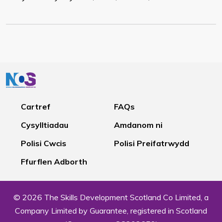
Cartref
FAQs
Cysylltiadau
Amdanom ni
Polisi Cwcis
Polisi Preifatrwydd
Ffurflen Adborth
© 2026 The Skills Development Scotland Co Limited, a
Company Limited by Guarantee, registered in Scotland