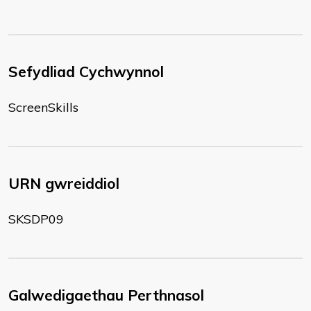
Sefydliad Cychwynnol
ScreenSkills
URN gwreiddiol
SKSDP09
Galwedigaethau Perthnasol