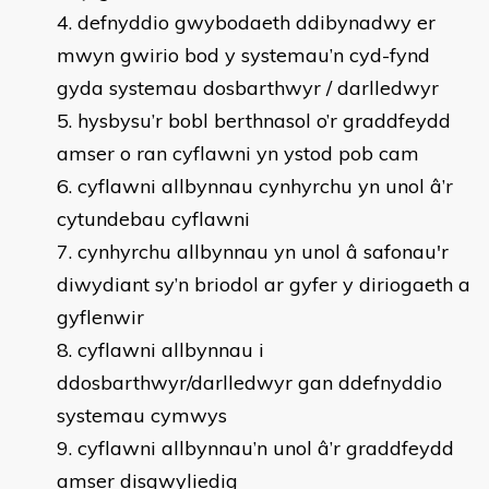
defnyddio gwybodaeth ddibynadwy er
mwyn gwirio bod y systemau’n cyd-fynd
gyda systemau dosbarthwyr / darlledwyr
hysbysu’r bobl berthnasol o’r graddfeydd
amser o ran cyflawni yn ystod pob cam
cyflawni allbynnau cynhyrchu yn unol â’r
cytundebau cyflawni
cynhyrchu allbynnau yn unol â safonau'r
diwydiant sy’n briodol ar gyfer y diriogaeth a
gyflenwir
cyflawni allbynnau i
ddosbarthwyr/darlledwyr gan ddefnyddio
systemau cymwys
cyflawni allbynnau’n unol â’r graddfeydd
amser disgwyliedig