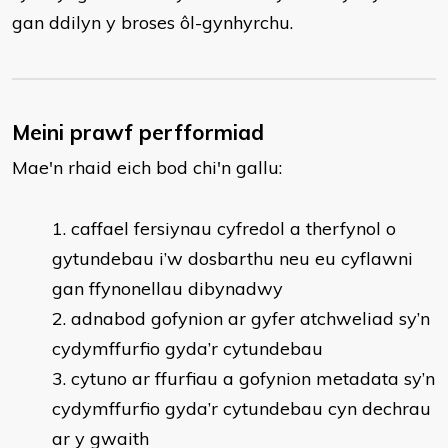
gan ddilyn y broses ôl-gynhyrchu.
Meini prawf perfformiad
Mae'n rhaid eich bod chi'n gallu:
caffael fersiynau cyfredol a therfynol o
gytundebau i’w dosbarthu neu eu cyflawni
gan ffynonellau dibynadwy
adnabod gofynion ar gyfer atchweliad sy’n
cydymffurfio gyda’r cytundebau
cytuno ar ffurfiau a gofynion metadata sy’n
cydymffurfio gyda’r cytundebau cyn dechrau
ar y gwaith