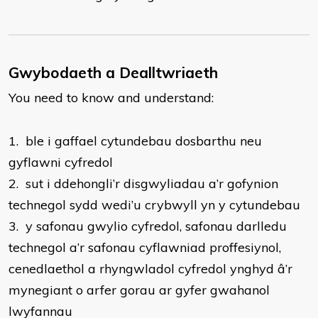
Gwybodaeth a Dealltwriaeth
You need to know and understand:
1. ble i gaffael cytundebau dosbarthu neu
gyflawni cyfredol
2. sut i ddehongli’r disgwyliadau a’r gofynion
technegol sydd wedi’u crybwyll yn y cytundebau
3. y safonau gwylio cyfredol, safonau darlledu
technegol a’r safonau cyflawniad proffesiynol,
cenedlaethol a rhyngwladol cyfredol ynghyd â’r
mynegiant o arfer gorau ar gyfer gwahanol
lwyfannau