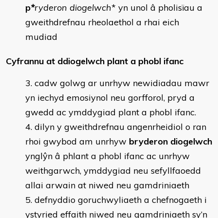
p
*
ryderon diogelwch
* yn unol â pholisïau a
gweithdrefnau rheolaethol a rhai eich
mudiad
Cyfrannu at ddiogelwch plant a phobl ifanc
cadw golwg ar unrhyw newidiadau mawr
yn iechyd emosiynol neu gorfforol, pryd a
gwedd ac ymddygiad plant a phobl ifanc.
dilyn y gweithdrefnau angenrheidiol o ran
rhoi gwybod am unrhyw
bryderon diogelwch
ynglŷn â phlant a phobl ifanc ac unrhyw
weithgarwch, ymddygiad neu sefyllfaoedd
allai arwain at niwed neu gamdriniaeth
defnyddio goruchwyliaeth a chefnogaeth i
ystyried effaith niwed neu gamdriniaeth sy’n