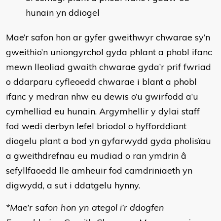
hunain yn ddiogel
Mae’r safon hon ar gyfer gweithwyr chwarae sy’n
gweithio’n uniongyrchol gyda phlant a phobl ifanc
mewn lleoliad gwaith chwarae gyda’r prif fwriad
o ddarparu cyfleoedd chwarae i blant a phobl
ifanc y medran nhw eu dewis o’u gwirfodd a’u
cymhelliad eu hunain. Argymhellir y dylai staff
fod wedi derbyn lefel briodol o hyfforddiant
diogelu plant a bod yn gyfarwydd gyda pholisïau
a gweithdrefnau eu mudiad o ran ymdrin â
sefyllfaoedd lle amheuir fod camdriniaeth yn
digwydd, a sut i ddatgelu hynny.
*Mae’r safon hon yn ategol i’r ddogfen