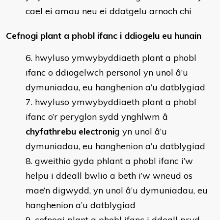
cael ei amau neu ei ddatgelu arnoch chi
Cefnogi plant a phobl ifanc i ddiogelu eu hunain
hwyluso ymwybyddiaeth plant a phobl
ifanc o ddiogelwch personol yn unol â’u
dymuniadau, eu hanghenion a’u datblygiad
hwyluso ymwybyddiaeth plant a phobl
ifanc o’r peryglon sydd ynghlwm â
chyfathrebu electroni
g yn unol â’u
dymuniadau, eu hanghenion a’u datblygiad
gweithio gyda phlant a phobl ifanc i’w
helpu i ddeall bwlio a beth i’w wneud os
mae’n digwydd, yn unol â’u dymuniadau, eu
hanghenion a’u datblygiad
cefnogi plant a phobl ifanc i ddeall pryd