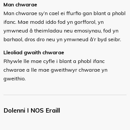
Man chwarae
Man chwarae sy’n cael ei ffurfio gan blant a phobl
ifanc. Mae modd iddo fod yn gorfforol, yn
ymwneud â theimladau neu emosiynau, fod yn
barhaol, dros dro neu yn ymwneud â’r byd seibr.
Lleoliad gwaith chwarae
Rhywle lle mae cyfle i blant a phobl ifanc
chwarae a lle mae gweithwyr chwarae yn
gweithio.
Dolenni I NOS Eraill