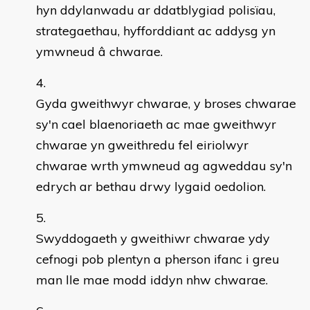
hyn ddylanwadu ar ddatblygiad polisïau,
strategaethau, hyfforddiant ac addysg yn
ymwneud â chwarae.
Gyda gweithwyr chwarae, y broses chwarae
sy'n cael blaenoriaeth ac mae gweithwyr
chwarae yn gweithredu fel eiriolwyr
chwarae wrth ymwneud ag agweddau sy'n
edrych ar bethau drwy lygaid oedolion.
Swyddogaeth y gweithiwr chwarae ydy
cefnogi pob plentyn a pherson ifanc i greu
man lle mae modd iddyn nhw chwarae.