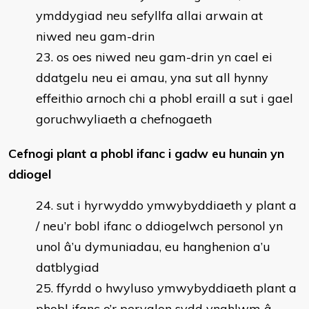
ymddygiad neu sefyllfa allai arwain at
niwed neu gam-drin
os oes niwed neu gam-drin yn cael ei
ddatgelu neu ei amau, yna sut all hynny
effeithio arnoch chi a phobl eraill a sut i gael
goruchwyliaeth a chefnogaeth
Cefnogi plant a phobl ifanc i gadw eu hunain yn
ddiogel
sut i hyrwyddo ymwybyddiaeth y plant a
/ neu’r bobl ifanc o ddiogelwch personol yn
unol â’u dymuniadau, eu hanghenion a’u
datblygiad
ffyrdd o hwyluso ymwybyddiaeth plant a
phobl ifanc o’r peryglon sydd ynghlwm â