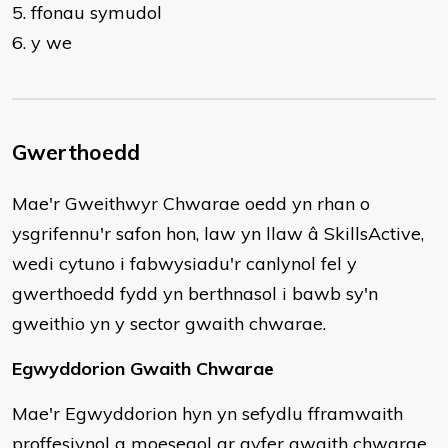
5. ffonau symudol
6. y we
Gwerthoedd
​Mae'r Gweithwyr Chwarae oedd yn rhan o
ysgrifennu'r safon hon, law yn llaw â SkillsActive,
wedi cytuno i fabwysiadu'r canlynol fel y
gwerthoedd fydd yn berthnasol i bawb sy'n
gweithio yn y sector gwaith chwarae.
Egwyddorion Gwaith Chwarae
Mae'r Egwyddorion hyn yn sefydlu fframwaith
proffesiynol a moesegol ar gyfer gwaith chwarae