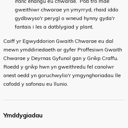
ifanc ehangu eu chwarae. Pob tro mae
gweithiwr chwarae yn ymyrryd, rhaid iddo
gydbwyso'r perygl o wneud hynny gyda'r
fantais i les a datblygiad y plant.
Caiff yr Egwyddorion Gwaith Chwarae eu dal
mewn ymddiriedaeth ar gyfer Proffesiwn Gwaith
Chwarae y Deyrnas Gyfunol gan y Grŵp Craffu.
Roedd y grŵp hwn yn gweithredu fel canolwr
onest oedd yn goruchwylio'r ymgynghoriadau lle
cafodd y safonau eu llunio.
Ymddygiadau