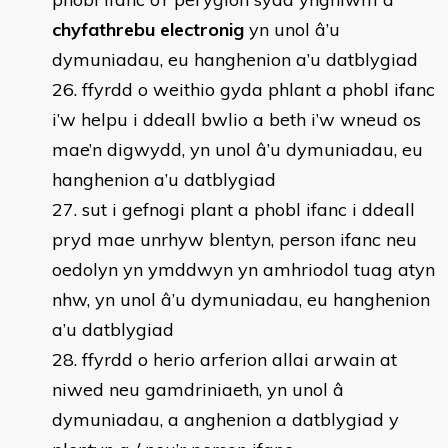
chyfathrebu electronig
yn unol â’u
dymuniadau, eu hanghenion a’u datblygiad
ffyrdd o weithio gyda phlant a phobl ifanc
i’w helpu i ddeall bwlio a beth i’w wneud os
mae’n digwydd, yn unol â’u dymuniadau, eu
hanghenion a’u datblygiad
sut i gefnogi plant a phobl ifanc i ddeall
pryd mae unrhyw blentyn, person ifanc neu
oedolyn yn ymddwyn yn amhriodol tuag atyn
nhw, yn unol â’u dymuniadau, eu hanghenion
a’u datblygiad
ffyrdd o herio arferion allai arwain at
niwed neu gamdriniaeth, yn unol â
dymuniadau, a anghenion a datblygiad y