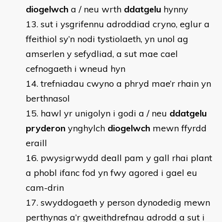
diogelwch
a / neu wrth
ddatgelu
hynny
sut i ysgrifennu adroddiad cryno, eglur a
ffeithiol sy’n nodi tystiolaeth, yn unol ag
amserlen y sefydliad, a sut mae cael
cefnogaeth i wneud hyn
trefniadau cwyno a phryd mae’r rhain yn
berthnasol
hawl yr unigolyn i godi a / neu
ddatgelu
pryderon
ynghylch
diogelwch
mewn ffyrdd
eraill
pwysigrwydd deall pam y gall rhai plant
a phobl ifanc fod yn fwy agored i gael eu
cam-drin
swyddogaeth y person dynodedig mewn
perthynas a’r gweithdrefnau adrodd a sut i