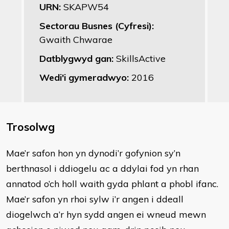
URN:
SKAPW54
Sectorau Busnes (Cyfresi):
Gwaith Chwarae
Datblygwyd gan:
SkillsActive
Wedi'i gymeradwyo:
2016
Trosolwg
​Mae’r safon hon yn dynodi’r gofynion sy’n
berthnasol i ddiogelu ac a ddylai fod yn rhan
annatod o’ch holl waith gyda phlant a phobl ifanc.
Mae’r safon yn rhoi sylw i’r angen i ddeall
diogelwch a’r hyn sydd angen ei wneud mewn