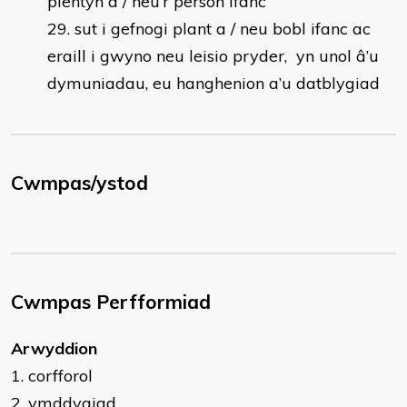
plentyn a / neu’r person ifanc
sut i gefnogi plant a / neu bobl ifanc ac
eraill i gwyno neu leisio pryder, yn unol â’u
dymuniadau, eu hanghenion a’u datblygiad
Cwmpas/ystod
Cwmpas Perfformiad
​Arwyddion
1. corfforol
2. ymddygiad