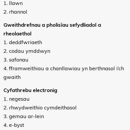
1. llawn
2. rhannol
Gweithdrefnau a pholisïau sefydliadol a
rheolaethol
1. deddfwriaeth
2. codau ymddwyn
3. safonau
4. fframweithiau a chanllawiau yn berthnasol i’ch
gwaith
Cyfathrebu electronig
1. negesau
2. rhwydweithio cymdeithasol
3. gemau ar-lein
4. e-byst