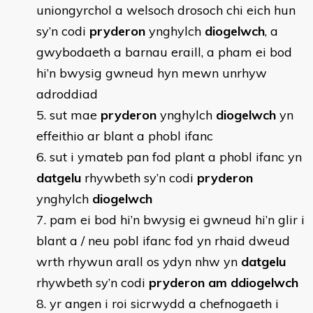
uniongyrchol a welsoch drosoch chi eich hun
sy’n codi
pryderon
ynghylch
diogelwch
, a
gwybodaeth a barnau eraill, a pham ei bod
hi’n bwysig gwneud hyn mewn unrhyw
adroddiad
sut mae
pryderon
ynghylch
diogelwch
yn
effeithio ar blant a phobl ifanc
sut i ymateb pan fod plant a phobl ifanc yn
datgelu
rhywbeth sy’n codi
pryderon
ynghylch
diogelwch
pam ei bod hi’n bwysig ei gwneud hi’n glir i
blant a / neu pobl ifanc fod yn rhaid dweud
wrth rhywun arall os ydyn nhw yn
datgelu
rhywbeth sy’n codi
pryderon am ddiogelwch
yr angen i roi sicrwydd a chefnogaeth i