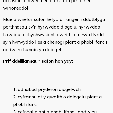
achosion o niwed neu gam-drin posib neu
wirioneddol
Mae a wnelo’r safon hefyd â’r angen i ddatblygu
perthnasau sy’n hyrwyddo diogelu, hyrwyddo
hawliau a chynhwysiant, gweithio mewn ffyrdd
sy’n hyrwyddo lles a chenogi plant a phobl ifanc i
gadw eu hunain yn ddiogel.
Prif ddeilliannau’r safon hon ydy:
adnabod pryderon diogelwch
cyfrannu at y gwaith o ddiogelu plant a
phobl ifanc
cefnogi plant a phobl ifanc i gadw eu