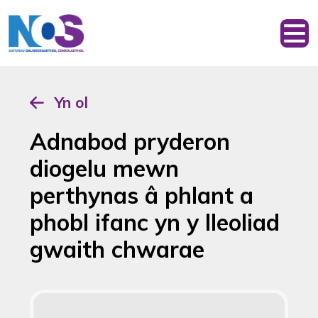
Yn ol
Adnabod pryderon
diogelu mewn
perthynas â phlant a
phobl ifanc yn y lleoliad
gwaith chwarae