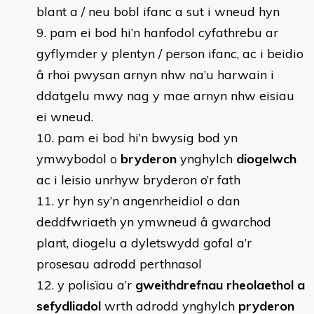
blant a / neu bobl ifanc a sut i wneud hyn
pam ei bod hi’n hanfodol cyfathrebu ar
gyflymder y plentyn / person ifanc, ac i beidio
â rhoi pwysan arnyn nhw na’u harwain i
ddatgelu mwy nag y mae arnyn nhw eisiau
ei wneud.
pam ei bod hi’n bwysig bod yn
ymwybodol o
bryderon
ynghylch
diogelwch
ac i leisio unrhyw bryderon o’r fath
yr hyn sy’n angenrheidiol o dan
deddfwriaeth yn ymwneud â gwarchod
plant, diogelu a dyletswydd gofal a’r
prosesau adrodd perthnasol
y polisïau a’r
gweithdrefnau rheolaethol a
sefydliadol
wrth adrodd ynghylch
pryderon