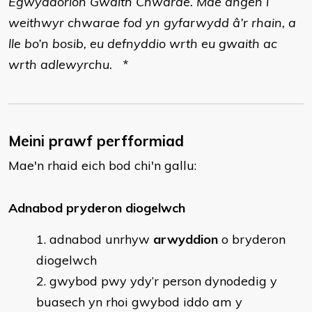
Egwyddorion Gwaith Chwarae. Mae angen i
weithwyr chwarae fod yn gyfarwydd â’r rhain, a
lle bo’n bosib, eu defnyddio wrth eu gwaith ac
wrth adlewyrchu. *
Meini prawf perfformiad
Mae'n rhaid eich bod chi'n gallu:
Adnabod pryderon diogelwch
adnabod unrhyw
arwyddion
o bryderon
diogelwch
gwybod pwy ydy’r person dynodedig y
buasech yn rhoi gwybod iddo am y