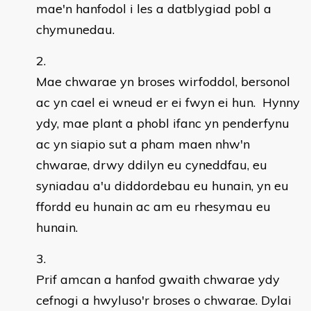
mae'n hanfodol i les a datblygiad pobl a
chymunedau.
Mae chwarae yn broses wirfoddol, bersonol
ac yn cael ei wneud er ei fwyn ei hun. Hynny
ydy, mae plant a phobl ifanc yn penderfynu
ac yn siapio sut a pham maen nhw'n
chwarae, drwy ddilyn eu cyneddfau, eu
syniadau a'u diddordebau eu hunain, yn eu
ffordd eu hunain ac am eu rhesymau eu
hunain.
Prif amcan a hanfod gwaith chwarae ydy
cefnogi a hwyluso'r broses o chwarae. Dylai