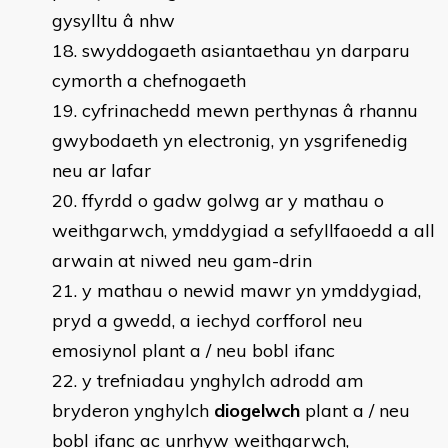
gysylltu â nhw
swyddogaeth asiantaethau yn darparu
cymorth a chefnogaeth
cyfrinachedd mewn perthynas â rhannu
gwybodaeth yn electronig, yn ysgrifenedig
neu ar lafar
ffyrdd o gadw golwg ar y mathau o
weithgarwch, ymddygiad a sefyllfaoedd a all
arwain at niwed neu gam-drin
y mathau o newid mawr yn ymddygiad,
pryd a gwedd, a iechyd corfforol neu
emosiynol plant a / neu bobl ifanc
y trefniadau ynghylch adrodd am
bryderon ynghylch
diogelwch
plant a / neu
bobl ifanc ac unrhyw weithgarwch,