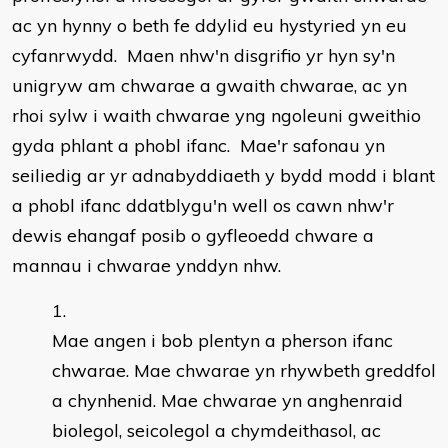
ac yn hynny o beth fe ddylid eu hystyried yn eu
cyfanrwydd. Maen nhw'n disgrifio yr hyn sy'n
unigryw am chwarae a gwaith chwarae, ac yn
rhoi sylw i waith chwarae yng ngoleuni gweithio
gyda phlant a phobl ifanc. Mae'r safonau yn
seiliedig ar yr adnabyddiaeth y bydd modd i blant
a phobl ifanc ddatblygu'n well os cawn nhw'r
dewis ehangaf posib o gyfleoedd chware a
mannau i chwarae ynddyn nhw.
Mae angen i bob plentyn a pherson ifanc
chwarae. Mae chwarae yn rhywbeth greddfol
a chynhenid. Mae chwarae yn anghenraid
biolegol, seicolegol a chymdeithasol, ac