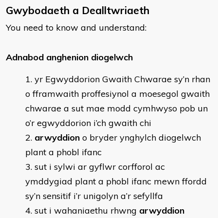
Gwybodaeth a Dealltwriaeth
You need to know and understand:
Adnabod anghenion diogelwch
yr Egwyddorion Gwaith Chwarae sy’n rhan
o fframwaith proffesiynol a moesegol gwaith
chwarae a sut mae modd cymhwyso pob un
o’r egwyddorion i’ch gwaith chi
arwyddion
o bryder ynghylch diogelwch
plant a phobl ifanc
sut i sylwi ar gyflwr corfforol ac
ymddygiad plant a phobl ifanc mewn ffordd
sy’n sensitif i’r unigolyn a’r sefyllfa
sut i wahaniaethu rhwng
arwyddion