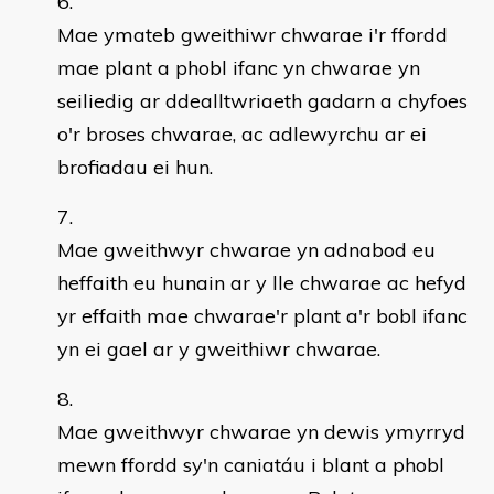
Mae ymateb gweithiwr chwarae i'r ffordd
mae plant a phobl ifanc yn chwarae yn
seiliedig ar ddealltwriaeth gadarn a chyfoes
o'r broses chwarae, ac adlewyrchu ar ei
brofiadau ei hun.
Mae gweithwyr chwarae yn adnabod eu
heffaith eu hunain ar y lle chwarae ac hefyd
yr effaith mae chwarae'r plant a'r bobl ifanc
yn ei gael ar y gweithiwr chwarae.
Mae gweithwyr chwarae yn dewis ymyrryd
mewn ffordd sy'n caniatáu i blant a phobl