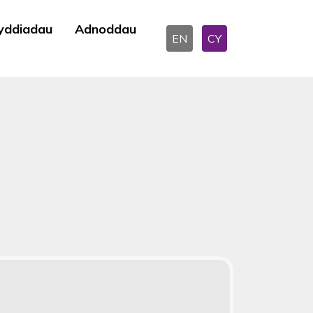
yddiadau
Adnoddau
EN
CY