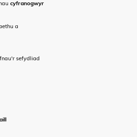
ynau
cyfranogwyr
aethu a
nau'r sefydliad
aill