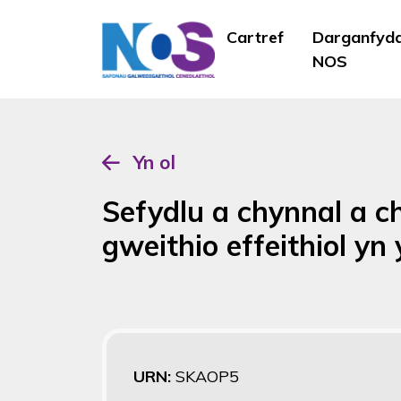
Cartref
Darganfyd
NOS
Yn ol
Sefydlu a chynnal a 
gweithio effeithiol yn
URN:
SKAOP5