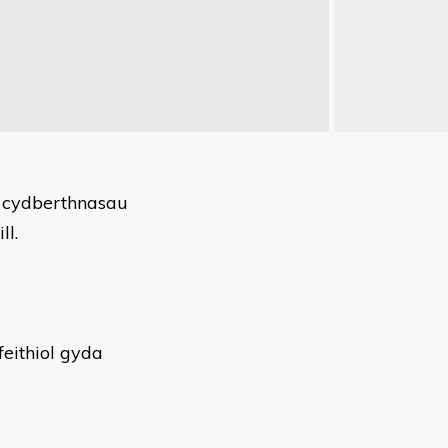
w cydberthnasau
ll.
eithiol gyda