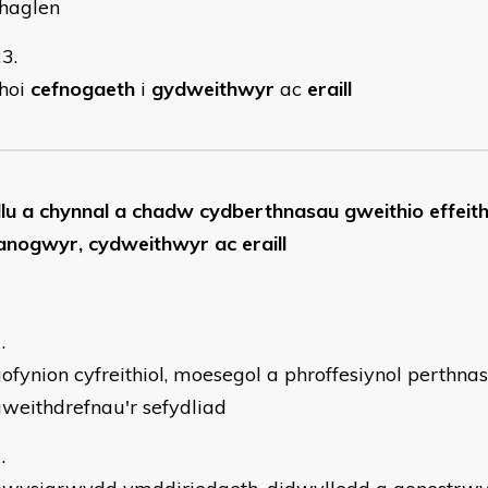
rhaglen
rhoi
cefnogaeth
i
gydweithwyr
ac
eraill
lu a chynnal a chadw cydberthnasau gweithio effeith
anogwyr, cydweithwyr ac eraill
ofynion cyfreithiol, moesegol a phroffesiynol perthnas
weithdrefnau'r sefydliad