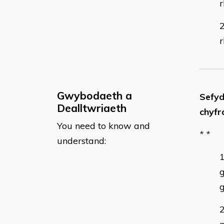
Gwybodaeth a
Sefyd
Dealltwriaeth
chyfr
You need to know and
* *
understand:
g
g