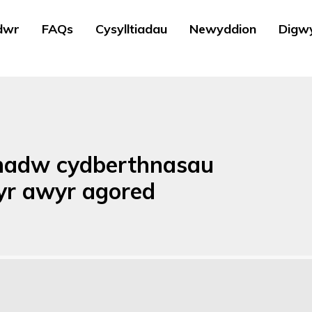
dwr
FAQs
Cysylltiadau
Newyddion
Digw
chadw cydberthnasau
 yr awyr agored