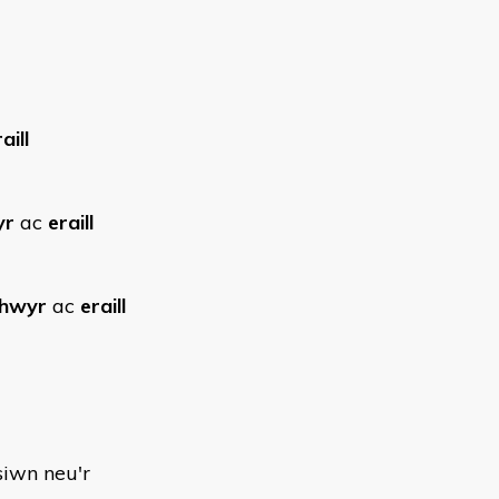
aill
yr
ac
eraill
thwyr
ac
eraill
siwn neu'r