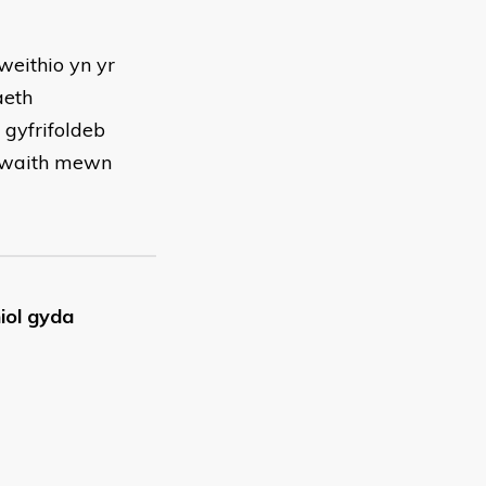
weithio yn yr
aeth
gyfrifoldeb
u waith mewn
iol gyda