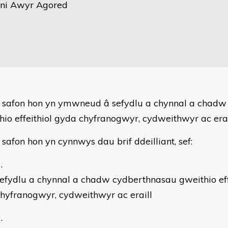
ni Awyr Agored
r safon hon yn ymwneud â sefydlu a chynnal a chad
hio effeithiol gyda chyfranogwyr, cydweithwyr ac erai
 safon hon yn cynnwys dau brif ddeilliant, sef:
efydlu a chynnal a chadw cydberthnasau gweithio eff
hyfranogwyr, cydweithwyr ac eraill