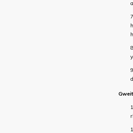
y
Gweit
r