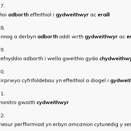
rhoi
adborth
effeithiol i
gydweithwyr
ac
eraill
annog a derbyn
adborth
oddi wrth
gydweithwyr
ac
er
efnyddio adborth i wella gweithio gyda
chydweithw
irprwyo cyfrifoldebau yn effeithiol a diogel i
gydwei
monitro gwaith
cydweithwyr
esur perfformiad yn erbyn amcanion cytunedig y se