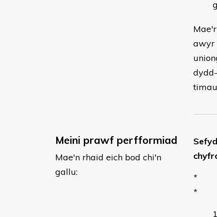
g
Mae'r
awyr 
union
dydd-
timau
Meini prawf perfformiad
Sefyd
chyfr
Mae'n rhaid eich bod chi'n
gallu:
*
*