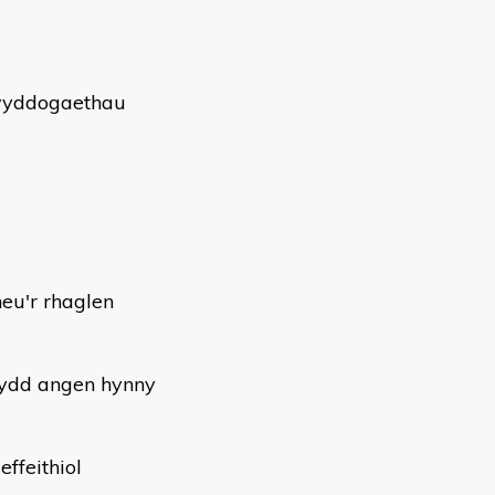
wyddogaethau
neu'r rhaglen
ydd angen hynny
ffeithiol