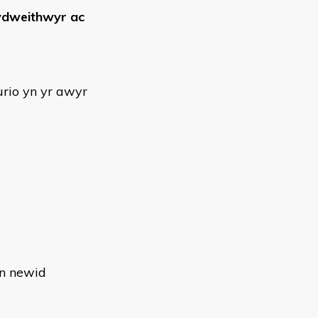
ydweithwyr ac
rio yn yr awyr
'n newid