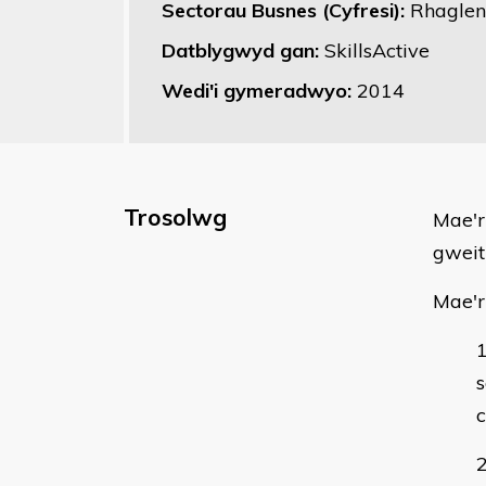
Sectorau Busnes (Cyfresi):
Rhaglen
Datblygwyd gan:
SkillsActive
Wedi'i gymeradwyo:
2014
Trosolwg
​Mae'
gweit
Mae'r
s
c