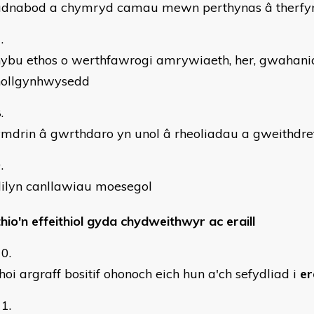
adnabod a chymryd camau mewn perthynas â therf
hybu ethos o werthfawrogi amrywiaeth, her, gwahani
hollgynhwysedd
mdrin â gwrthdaro yn unol â rheoliadau a gweithdref
dilyn canllawiau moesegol
hio'n effeithiol gyda chydweithwyr ac eraill
hoi argraff bositif ohonoch eich hun a'ch sefydliad i
er