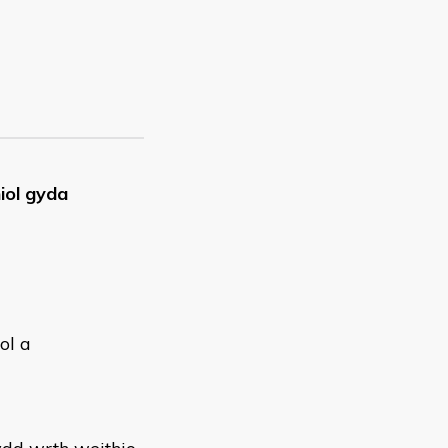
iol gyda
ol a