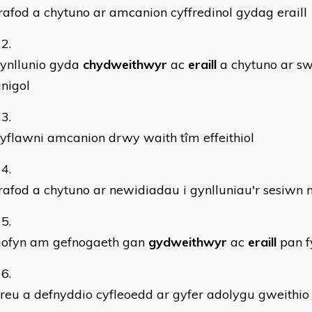
rafod a chytuno ar amcanion cyffredinol gydag eraill
cynllunio gyda
chydweithwyr
ac
eraill
a chytuno ar s
nigol
yflawni amcanion drwy waith tîm effeithiol
rafod a chytuno ar newidiadau i gynlluniau'r sesiwn 
gofyn am gefnogaeth gan
gydweithwyr
ac
eraill
pan f
reu a defnyddio cyfleoedd ar gyfer adolygu gweithio e