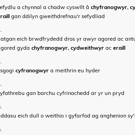
efydlu a chynnal a chadw cyswllt â
chyfranogwyr, c
raill
gan ddilyn gweithdrefnau'r sefydliad
atgan eich brwdfrydedd dros yr awyr agored ac antu
agored gyda
chyfranogwyr, cydweithwyr
ac
eraill
ysgogi
cyfranogwyr
a meithrin eu hyder
yfathrebu gan barchu cyfrinachedd ar yr un pryd
ddasu eich dull o weithio i gyfarfod ag anghenion sy