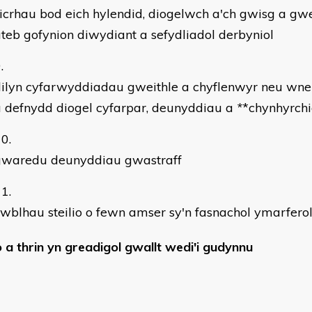
icrhau bod eich hylendid, diogelwch a'ch gwisg a gw
teb gofynion diwydiant a sefydliadol derbyniol
dilyn cyfarwyddiadau gweithle a chyflenwyr neu wn
 defnydd diogel cyfarpar, deunyddiau a
*
*chynhyrch
gwaredu deunyddiau gwastraff
wblhau steilio o fewn amser sy'n fasnachol ymarfero
io a thrin yn greadigol gwallt wedi'i gudynnu