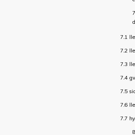
d
7.1 l
7.2 ll
7.3 ll
7.4 g
7.5 s
7.6 ll
7.7 h