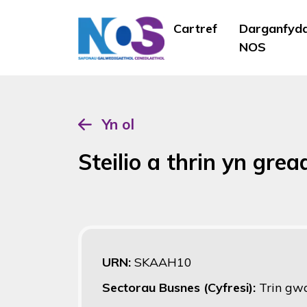
Cartref
Darganfyd
NOS
Yn ol
Steilio a thrin yn gre
URN:
SKAAH10
Sectorau Busnes (Cyfresi):
Trin gwa