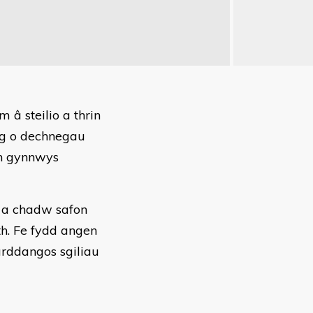
â steilio a thrin
ng o dechnegau
hyn gynnwys
l a chadw safon
th. Fe fydd angen
arddangos sgiliau