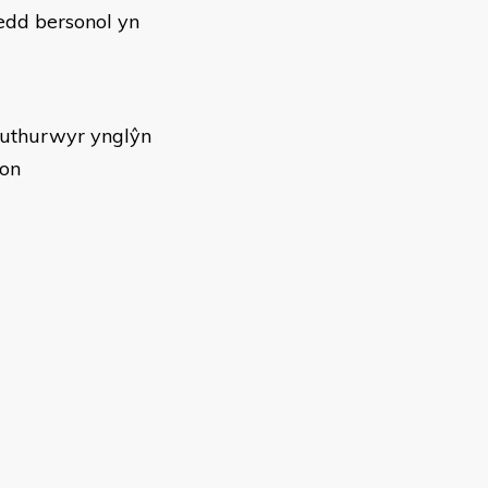
edd bersonol yn
euthurwyr ynglŷn
ion
l