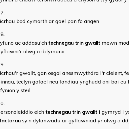
icrhau bod cymorth ar gael pan fo angen
cyfuno ac addasu'ch
technegau trin gwallt
mewn modd 
gyflawni'r olwg a ddymunir
icrhau'r gwallt, gan osgoi anesmwythdra i'r cleient, 
innau, teclyn gafael neu fandiau ynghudd oni bai eu 
fynion y steil
ersonoleiddio eich
technegau trin gwallt
i gymryd i y
factorau
sy'n dylanwadu ar gyflawniad yr olwg a d