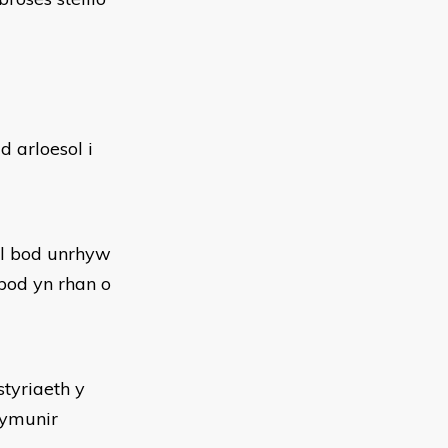
arloesol i
fel bod unrhyw
bod yn rhan o
styriaeth y
dymunir