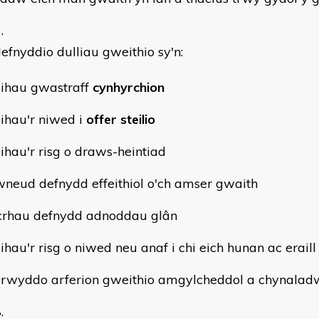
efnyddio dulliau gweithio sy'n:
leihau gwastraff
cynhyrchion
eihau'r niwed i
offer steilio
eihau'r risg o draws-heintiad
wneud defnydd effeithiol o'ch amser gwaith
icrhau defnydd adnoddau glân
eihau'r risg o niwed neu anaf i chi eich hunan ac eraill
yrwyddo arferion gweithio amgylcheddol a chynalad