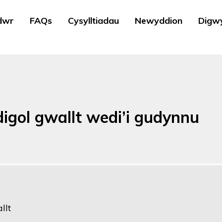
dwr
FAQs
Cysylltiadau
Newyddion
Digw
adigol gwallt wedi’i gudynnu
llt