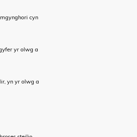
ymgynghori cyn
gyfer yr olwg a
ir, yn yr olwg a
roses steilio