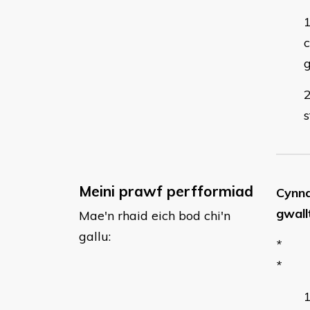
c
s
Meini prawf perfformiad
Cynnal
gwall
Mae'n rhaid eich bod chi'n
gallu:
*
*