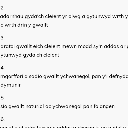
cadarnhau gyda'ch cleient yr olwg a gytunwyd wrth 
c wrth drin y gwallt
aratoi gwallt eich cleient mewn modd sy'n addas ar 
ytunwyd gyda'ch cleient
mgorffori a sadio gwallt ychwanegol, pan y'i defnydd
ddymunir
sio gwallt naturiol ac ychwanegol pan fo angen
ynnal a chadw tensiwn addas a chyson trwy gydol y b