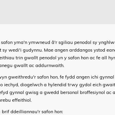
 safon yma'n ymwneud â'r sgiliau penodol sy ynghlwm 
t sy wedi'i gudynnu. Mae angen arddangos ystod ea
feithiau trin gwallt penodol yn y safon hon ac fe all 
negu gwallt ac addurnwaith.
yn gweithredu'r safon hon, fe fydd angen ichi gynna
 o iechyd, diogelwch a hylendid trwy gydol eich gwai
hefyd gynnal gwisg a gwedd bersonol broffesiynol ac 
rebu effeithiol.
brif ddeilliannau'r safon hon: