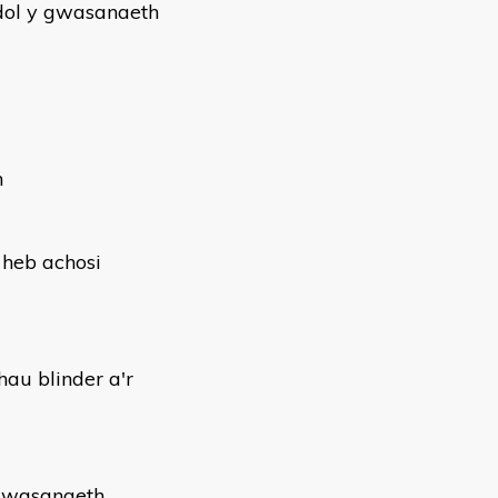
ydol y gwasanaeth
h
 heb achosi
hau blinder a'r
 gwasanaeth