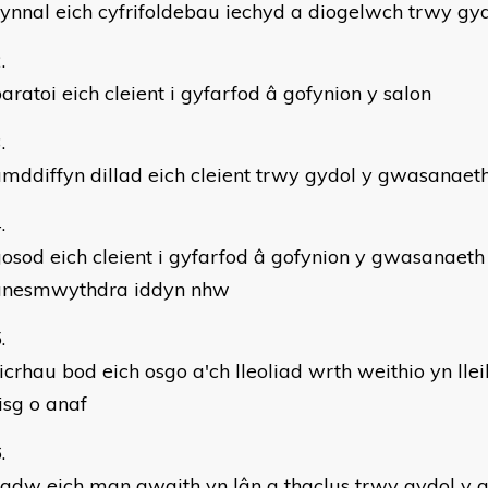
ynnal eich cyfrifoldebau iechyd a diogelwch trwy g
aratoi eich cleient i gyfarfod â gofynion y salon
mddiffyn dillad eich cleient trwy gydol y gwasanaet
osod eich cleient i gyfarfod â gofynion y gwasanaeth
anesmwythdra iddyn nhw
icrhau bod eich osgo a'ch lleoliad wrth weithio yn llei
isg o anaf
cadw eich man gwaith yn lân a thaclus trwy gydol y