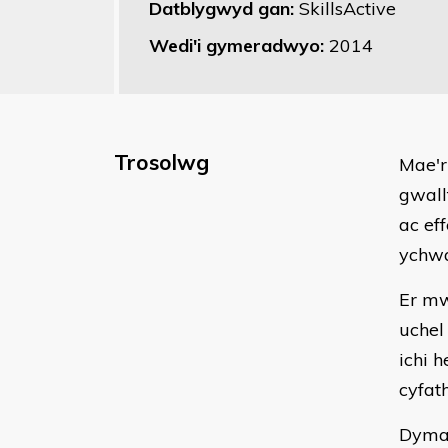
Datblygwyd gan:
SkillsActive
Wedi'i gymeradwyo:
2014
Trosolwg
Mae'r
gwall
ac ef
ychwa
Er mw
uchel
ichi 
cyfath
Dyma 