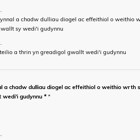
ynnal a chadw dulliau diogel ac effeithiol o weithio wr
gwallt sy wedi'i gudynnu
teilio a thrin yn greadigol gwallt wedi'i gudynnu
 a chadw dulliau diogel ac effeithiol o weithio wrth st
t wedi'i gudynnu
*
*