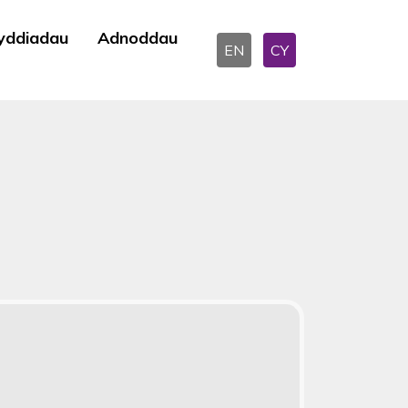
yddiadau
Adnoddau
EN
CY