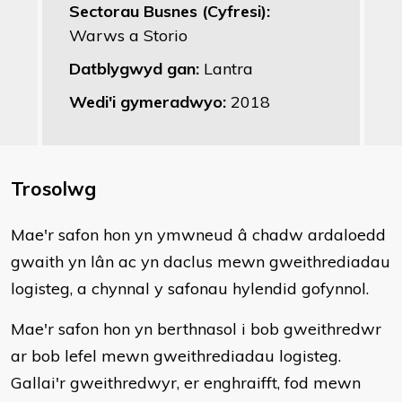
Sectorau Busnes (Cyfresi):
Warws a Storio
Datblygwyd gan:
Lantra
Wedi'i gymeradwyo:
2018
Trosolwg
Mae'r safon hon yn ymwneud â chadw ardaloedd
gwaith yn lân ac yn daclus mewn gweithrediadau
logisteg, a chynnal y safonau hylendid gofynnol.
Mae'r safon hon yn berthnasol i bob gweithredwr
ar bob lefel mewn gweithrediadau logisteg.
Gallai'r gweithredwyr, er enghraifft, fod mewn