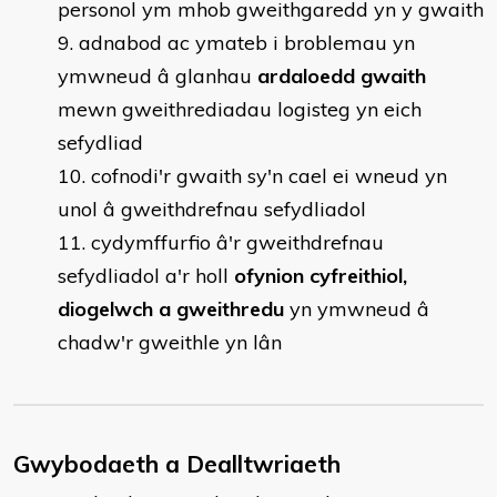
personol ym mhob gweithgaredd yn y gwaith
adnabod ac ymateb i broblemau yn
ymwneud â glanhau
ardaloedd gwaith
mewn gweithrediadau logisteg yn eich
sefydliad
cofnodi'r gwaith sy'n cael ei wneud yn
unol â gweithdrefnau sefydliadol
cydymffurfio â'r gweithdrefnau
sefydliadol a'r holl
ofynion cyfreithiol,
diogelwch a gweithredu
yn ymwneud â
chadw'r gweithle yn lân
Gwybodaeth a Dealltwriaeth