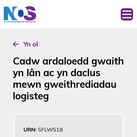
Yn ol
Cadw ardaloedd gwaith
yn lân ac yn daclus
mewn gweithrediadau
logisteg
URN:
SFLWS18