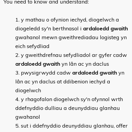
You need to know and understand:
y mathau o ofynion iechyd, diogelwch a
diogeledd sy'n berthnasol i
ardaloedd gwaith
gwahanol mewn gweithrediadau logisteg yn
eich sefydliad
y gweithdrefnau sefydliadol ar gyfer cadw
ardaloedd gwaith
yn lân ac yn daclus
pwysigrwydd cadw
ardaloedd gwaith
yn
lân ac yn daclus at ddibenion iechyd a
diogelwch
y rhagofalon diogelwch sy'n ofynnol wrth
ddefnyddio dulliau a deunyddiau glanhau
gwahanol
sut i ddefnyddio deunyddiau glanhau, offer