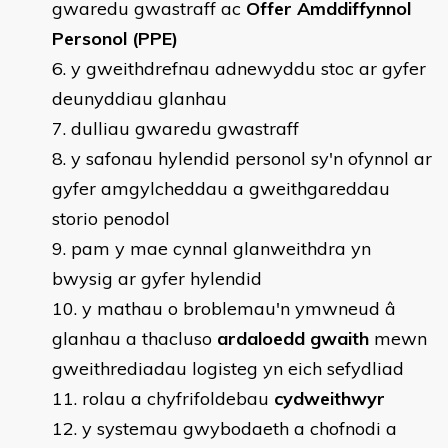
gwaredu gwastraff ac
Offer Amddiffynnol
Personol (PPE)
y gweithdrefnau adnewyddu stoc ar gyfer
deunyddiau glanhau
dulliau gwaredu gwastraff
y safonau hylendid personol sy'n ofynnol ar
gyfer amgylcheddau a gweithgareddau
storio penodol
pam y mae cynnal glanweithdra yn
bwysig ar gyfer hylendid
y mathau o broblemau'n ymwneud â
glanhau a thacluso
ardaloedd gwaith
mewn
gweithrediadau logisteg yn eich sefydliad
rolau a chyfrifoldebau
cydweithwyr
y systemau gwybodaeth a chofnodi a