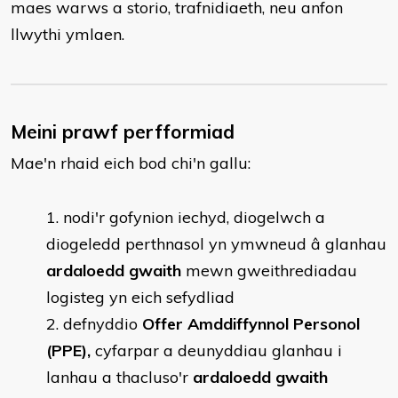
maes warws a storio, trafnidiaeth, neu anfon
llwythi ymlaen.
Meini prawf perfformiad
Mae'n rhaid eich bod chi'n gallu:
nodi'r gofynion iechyd, diogelwch a
diogeledd perthnasol yn ymwneud â glanhau
ardaloedd gwaith
mewn gweithrediadau
logisteg yn eich sefydliad
defnyddio
Offer Amddiffynnol Personol
(PPE),
cyfarpar a deunyddiau glanhau i
lanhau a thacluso'r
ardaloedd gwaith