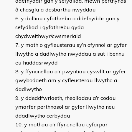
ddefnyddir gan y sefydliad, mewn perthynas
â chasglu a dosbarthu nwyddau
y dulliau cyfathrebu a ddefnyddir gan y
sefydliad i gyfathrebu gyda
chydweithwyr/cwsmeriaid
y math o gyfleusterau sy’n ofynnol ar gyfer
llwytho a dadlwytho nwyddau a sut i bennu
eu haddasrwydd
y ffynonellau a’r pwyntiau cyswllt ar gyfer
gwybodaeth am y cyfleusterau llwytho a
dadlwytho
y ddeddfwriaeth, rheoliadau a’r codau
ymarfer perthnasol ar gyfer llwytho neu
ddadlwytho cerbydau
y mathau a’r ffynonellau cyfarpar