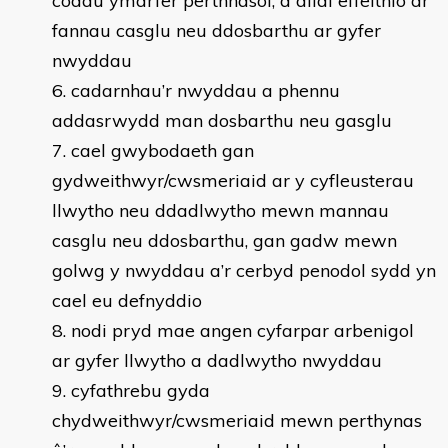
codau ymarfer perthnasol, a allai effeithio ar
fannau casglu neu ddosbarthu ar gyfer
nwyddau
cadarnhau’r nwyddau a phennu
addasrwydd man dosbarthu neu gasglu
cael gwybodaeth gan
gydweithwyr/cwsmeriaid ar y cyfleusterau
llwytho neu ddadlwytho mewn mannau
casglu neu ddosbarthu, gan gadw mewn
golwg y nwyddau a’r cerbyd penodol sydd yn
cael eu defnyddio
nodi pryd mae angen cyfarpar arbenigol
ar gyfer llwytho a dadlwytho nwyddau
cyfathrebu gyda
chydweithwyr/cwsmeriaid mewn perthynas