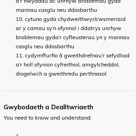
â’r nwyddau ac unrhyw broblemau gyda
mannau casglu neu ddosbarthu
cytuno gyda chydweithwyr/cwsmeriaid
ar y camau sy’n ofynnol i ddatrys unrhyw
broblemau gyda’r cyfleusterau yn y mannau
casglu neu ddosbarthu
cydymffurfio â gweithdrefnau’r sefydliad
a’r holl ofynion cyfreithiol, amgylcheddol,
diogelwch a gweithredu perthnasol
Gwybodaeth a Dealltwriaeth
You need to know and understand: