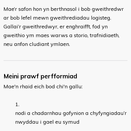
Mae’r safon hon yn berthnasol i bob gweithredwr
ar bob lefel mewn gweithrediadau logisteg.
Gallai’r gweithredwyr, er enghraifft, fod yn
gweithio ym maes warws a storio, trafnidiaeth,
neu anfon cludiant ymlaen.
Meini prawf perfformiad
Mae'n rhaid eich bod chi'n gallu:
nodi a chadarnhau gofynion a chyfyngiadau’r
nwyddau i gael eu symud