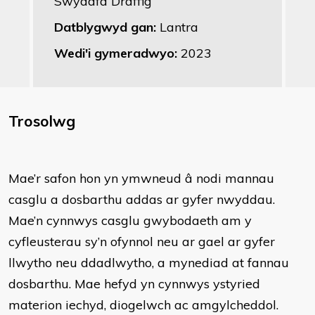
Swyddfa Draffig
Datblygwyd gan:
Lantra
Wedi'i gymeradwyo:
2023
Trosolwg
Mae’r safon hon yn ymwneud â nodi mannau
casglu a dosbarthu addas ar gyfer nwyddau.
Mae’n cynnwys casglu gwybodaeth am y
cyfleusterau sy’n ofynnol neu ar gael ar gyfer
llwytho neu ddadlwytho, a mynediad at fannau
dosbarthu. Mae hefyd yn cynnwys ystyried
materion iechyd, diogelwch ac amgylcheddol.