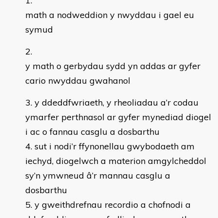
math a nodweddion y nwyddau i gael eu
symud
y math o gerbydau sydd yn addas ar gyfer
cario nwyddau gwahanol
y ddeddfwriaeth, y rheoliadau a’r codau
ymarfer perthnasol ar gyfer mynediad diogel
i ac o fannau casglu a dosbarthu
sut i nodi’r ffynonellau gwybodaeth am
iechyd, diogelwch a materion amgylcheddol
sy’n ymwneud â’r mannau casglu a
dosbarthu
y gweithdrefnau recordio a chofnodi a