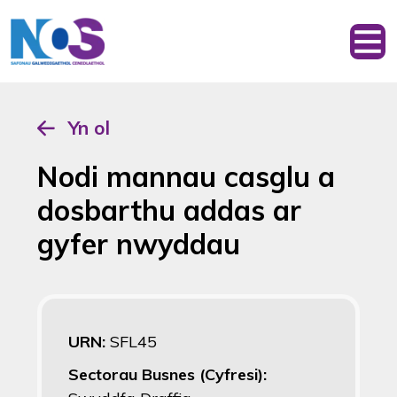
Yn ol
Nodi mannau casglu a
dosbarthu addas ar
gyfer nwyddau
URN:
SFL45
Sectorau Busnes (Cyfresi):