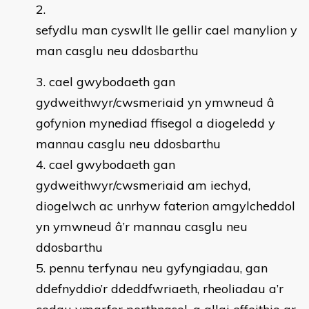
sefydlu man cyswllt lle gellir cael manylion y
man casglu neu ddosbarthu
cael gwybodaeth gan
gydweithwyr/cwsmeriaid yn ymwneud â
gofynion mynediad ffisegol a diogeledd y
mannau casglu neu ddosbarthu
cael gwybodaeth gan
gydweithwyr/cwsmeriaid am iechyd,
diogelwch ac unrhyw faterion amgylcheddol
yn ymwneud â’r mannau casglu neu
ddosbarthu
pennu terfynau neu gyfyngiadau, gan
ddefnyddio’r ddeddfwriaeth, rheoliadau a’r