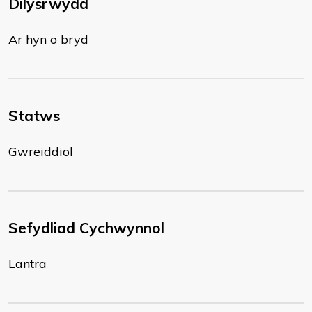
Dilysrwydd
Ar hyn o bryd
Statws
Gwreiddiol
Sefydliad Cychwynnol
Lantra