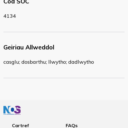
Cod SOC
4134
Geiriau Allweddol
casglu; dosbarthu; llwytho; dadlwytho
Cartref
FAQs