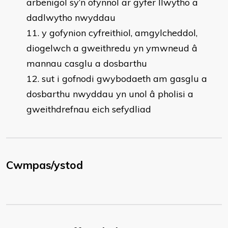
arbenigol sy’n ofynnol ar gyfer llwytho a
dadlwytho nwyddau
y gofynion cyfreithiol, amgylcheddol,
diogelwch a gweithredu yn ymwneud â
mannau casglu a dosbarthu
sut i gofnodi gwybodaeth am gasglu a
dosbarthu nwyddau yn unol â pholisi a
gweithdrefnau eich sefydliad
Cwmpas/ystod