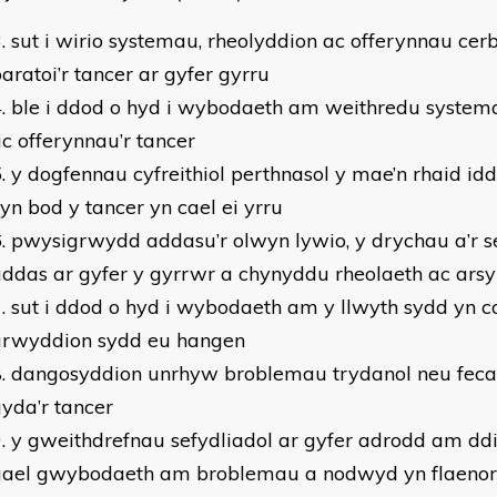
sut i wirio systemau, rheolyddion ac offerynnau cer
aratoi’r tancer ar gyfer gyrru
ble i ddod o hyd i wybodaeth am weithredu systema
c offerynnau’r tancer
y dogfennau cyfreithiol perthnasol y mae’n rhaid idd
yn bod y tancer yn cael ei yrru
pwysigrwydd addasu’r olwyn lywio, y drychau a’r se
ddas ar gyfer y gyrrwr a chynyddu rheolaeth ac arsy
sut i ddod o hyd i wybodaeth am y llwyth sydd yn cae
arwyddion sydd eu hangen
dangosyddion unrhyw broblemau trydanol neu feca
yda’r tancer
y gweithdrefnau sefydliadol ar gyfer adrodd am ddif
gael gwybodaeth am broblemau a nodwyd yn flaenor