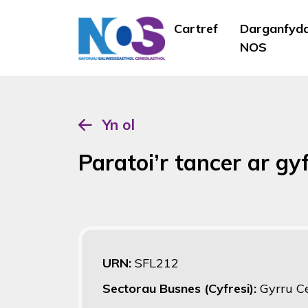
Cartref
Darganfyd
NOS
Yn ol
Paratoi’r tancer ar gyf
URN:
SFL212
Sectorau Busnes (Cyfresi):
Gyrru 