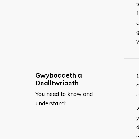
t
c
g
y
Gwybodaeth a
Dealltwriaeth
c
You need to know and
understand:
y
d