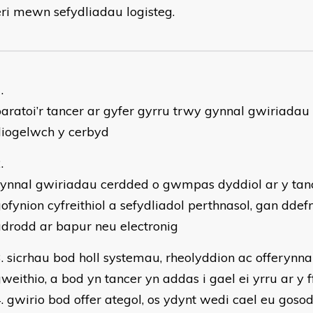
ri mewn sefydliadau logisteg.
aratoi’r tancer ar gyfer gyrru trwy gynnal gwiriadau 
diogelwch y cerbyd
ynnal gwiriadau cerdded o gwmpas dyddiol ar y tanc
ofynion cyfreithiol a sefydliadol perthnasol, gan dde
drodd ar bapur neu electronig
sicrhau bod holl systemau, rheolyddion ac offerynna
weithio, a bod yn tancer yn addas i gael ei yrru ar y 
gwirio bod offer ategol, os ydynt wedi cael eu gosod