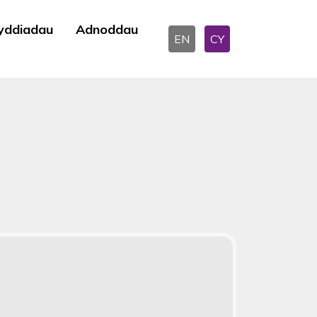
yddiadau
Adnoddau
EN
CY