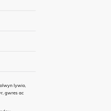
 olwyn lywio,
yr, gwres ac