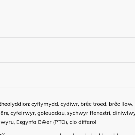
heolyddion: cyflymydd, cydiwr, brêc troed, brêc llaw,
êrs, cyfeirwyr, goleuadau, sychwyr ffenestri, diniwlw
wyru, Esgynfa Bŵer (PTO), clo differol