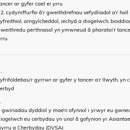
ancer ar gyfer cael ei yrru
cydymffurfio â’r gweithdrefnau sefydliadol a’r holl
yfreithiol, amgylcheddol, iechyd a diogelwch, bioddi
weithredu perthnasol yn ymwneud â pharatoi’r tancer
rru
yfrifoldebau’r gyrrwr ar gyfer y tancer a’r llwyth, y
cerbyd
 gwiriadau dyddiol y mae’n ofynnol i yrwyr eu gwne
iogelwch eu cerbydau yn unol â gofynion yr Asianta
Gyrru a Cherbydau (DVSA)