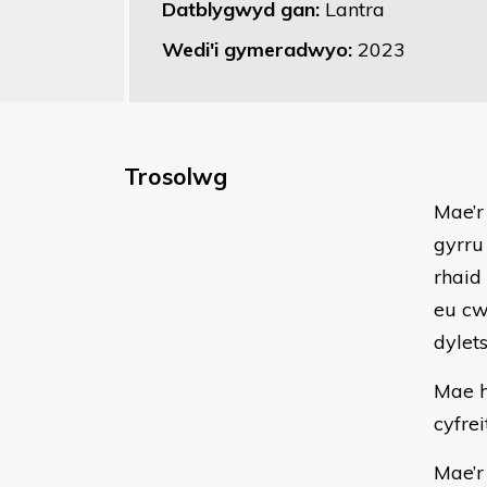
Datblygwyd gan:
Lantra
Wedi'i gymeradwyo:
2023
Trosolwg
Mae’r
gyrru
rhaid
eu cw
dylet
Mae h
cyfrei
Mae’r 