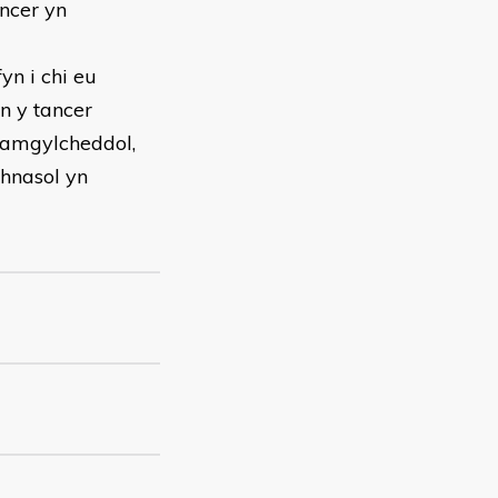
ancer yn
yn i chi eu
n y tancer
l, amgylcheddol,
hnasol yn