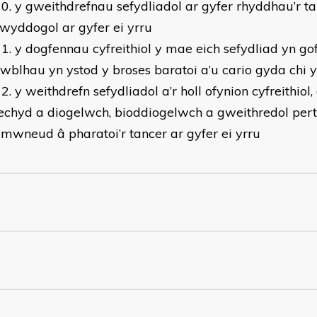
y gweithdrefnau sefydliadol ar gyfer rhyddhau’r t
wyddogol ar gyfer ei yrru
y dogfennau cyfreithiol y mae eich sefydliad yn gof
wblhau yn ystod y broses baratoi a’u cario gyda chi y
y weithdrefn sefydliadol a’r holl ofynion cyfreithio
echyd a diogelwch, bioddiogelwch a gweithredol pert
mwneud â pharatoi’r tancer ar gyfer ei yrru