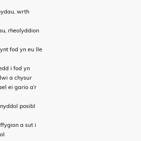
bydau, wrth
u, rheolyddion
ynt fod yn eu lle
dd i fod yn
lwi a chysur
l ei gario a’r
nyddol posibl
fygion a sut i
ol