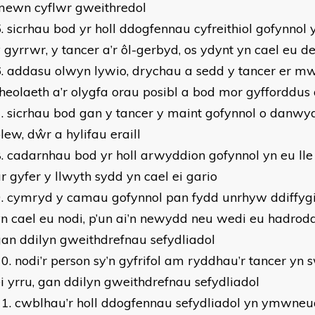
mewn cyflwr gweithredol
sicrhau bod yr holl ddogfennau cyfreithiol gofynnol y
 gyrrwr, y tancer a’r ôl-gerbyd, os ydynt yn cael eu d
addasu olwyn lywio, drychau a sedd y tancer er mw
heolaeth a’r olygfa orau posibl a bod mor gyfforddus 
sicrhau bod gan y tancer y maint gofynnol o danwy
lew, dŵr a hylifau eraill
cadarnhau bod yr holl arwyddion gofynnol yn eu ll
r gyfer y llwyth sydd yn cael ei gario
cymryd y camau gofynnol pan fydd unrhyw ddiffygi
n cael eu nodi, p’un ai’n newydd neu wedi eu hadrodd
an ddilyn gweithdrefnau sefydliadol
nodi’r person sy’n gyfrifol am ryddhau’r tancer yn 
i yrru, gan ddilyn gweithdrefnau sefydliadol
cwblhau’r holl ddogfennau sefydliadol yn ymwneud