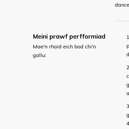
dance
Meini prawf perfformiad
p
Mae'n rhaid eich bod chi'n
gallu:
c
g
a
g