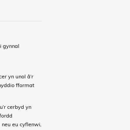
i gynnal
er yn unol â’r
fnyddio fformat
u’r cerbyd yn
ffordd
 neu eu cyflenwi,