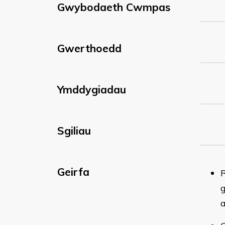
Gwybodaeth Cwmpas
Gwerthoedd
Ymddygiadau
Sgiliau
Geirfa
R
g
a