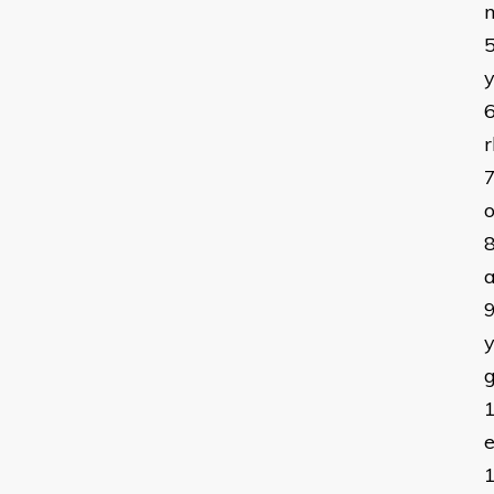
y
r
o
a
y
g
e