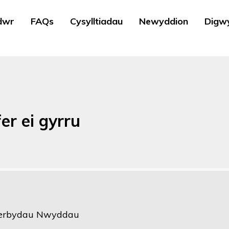
dwr
FAQs
Cysylltiadau
Newyddion
Digw
er ei gyrru
Cerbydau Nwyddau