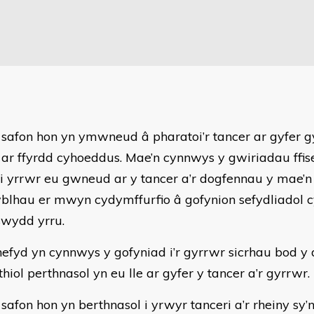
 safon hon yn ymwneud â pharatoi’r tancer ar gyfer gyr
 ar ffyrdd cyhoeddus. Mae’n cynnwys y gwiriadau ffis
 i yrrwr eu gwneud ar y tancer a’r dogfennau y mae’n
blhau er mwyn cydymffurfio â gofynion sefydliadol 
swydd yrru.
efyd yn cynnwys y gofyniad i’r gyrrwr sicrhau bod y
thiol perthnasol yn eu lle ar gyfer y tancer a’r gyrrwr.
safon hon yn berthnasol i yrwyr tanceri a’r rheiny sy’