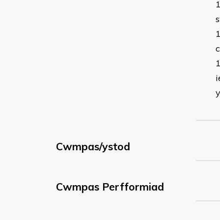
s
c
i
y
Cwmpas/ystod
Cwmpas Perfformiad