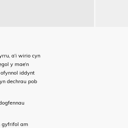
ru, a’i wirio cyn
egol y mae’n
 ofynnol iddynt
cyn dechrau pob
 dogfennau
n gyfrifol am