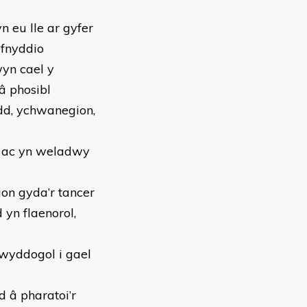
n eu lle ar gyfer
efnyddio
yn cael y
â phosibl
dd, ychwanegion,
e ac yn weladwy
on gyda’r tancer
 yn flaenorol,
swyddogol i gael
 â pharatoi’r