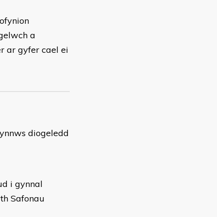
 ofynion
ogelwch a
 ar gyfer cael ei
n cynnws diogeledd
ud i gynnal
eth Safonau