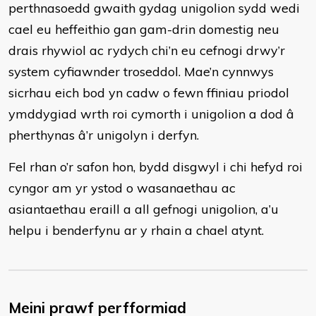
perthnasoedd gwaith gydag unigolion sydd wedi
cael eu heffeithio gan gam-drin domestig neu
drais rhywiol ac rydych chi’n eu cefnogi drwy’r
system cyfiawnder troseddol. Mae’n cynnwys
sicrhau eich bod yn cadw o fewn ffiniau priodol
ymddygiad wrth roi cymorth i unigolion a dod â
pherthynas â’r unigolyn i derfyn.
Fel rhan o’r safon hon, bydd disgwyl i chi hefyd roi
cyngor am yr ystod o wasanaethau ac
asiantaethau eraill a all gefnogi unigolion, a’u
helpu i benderfynu ar y rhain a chael atynt.
Meini prawf perfformiad