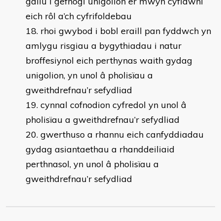
gallu i gefnogi unigolion er mwyn cyflawni
eich rôl a’ch cyfrifoldebau
rhoi gwybod i bobl eraill pan fyddwch yn
amlygu risgiau a bygythiadau i natur
broffesiynol eich perthynas waith gydag
unigolion, yn unol â pholisïau a
gweithdrefnau’r sefydliad
cynnal cofnodion cyfredol yn unol â
pholisïau a gweithdrefnau’r sefydliad
gwerthuso a rhannu eich canfyddiadau
gydag asiantaethau a rhanddeiliaid
perthnasol, yn unol â pholisïau a
gweithdrefnau’r sefydliad