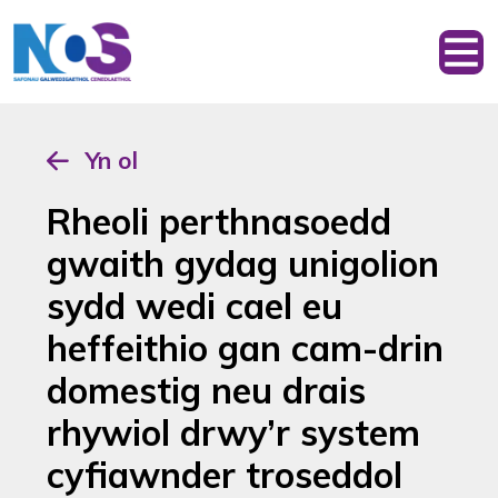
Yn ol
Rheoli perthnasoedd
gwaith gydag unigolion
sydd wedi cael eu
heffeithio gan cam-drin
domestig neu drais
rhywiol drwy’r system
cyfiawnder troseddol