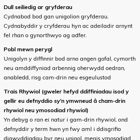
Dull seiliedig ar gryfderau
Cydnabod bod gan unigolion gryfderau.
Cydnabyddir y cryfderau hyn ac adeiladir arnynt
fel rhan o gynorthwyo ag adfer.
Pobl mewn perygl
Unigolyn y diffinnir bod arno angen gofal, cymorth
neu amddiffyniad arbennig oherwydd oedran,
anabledd, risg cam-drin neu esgeulustod
Trais Rhywiol (gweler hefyd ddiffiniadau isod y
gellir eu defnyddio sy’n ymwneud â cham-drin
rhywiol neu ymosodiad rhywiol)
Yn debyg o ran ei natur i gam-drin rhywiol, ond
defnyddir y term hwn yn fwy aml i ddisgrifio
digwyddiadau byr neu unigol, megis ymosodiad