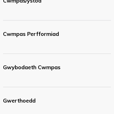
Cwmpas/ystod
Cwmpas Perfformiad
Gwybodaeth Cwmpas
Gwerthoedd