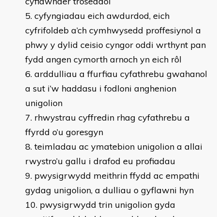
cyfiawnder troseddol
cyfyngiadau eich awdurdod, eich
cyfrifoldeb a’ch cymhwysedd proffesiynol a
phwy y dylid ceisio cyngor oddi wrthynt pan
fydd angen cymorth arnoch yn eich rôl
arddulliau a ffurfiau cyfathrebu gwahanol
a sut i’w haddasu i fodloni anghenion
unigolion
rhwystrau cyffredin rhag cyfathrebu a
ffyrdd o’u goresgyn
teimladau ac ymatebion unigolion a allai
rwystro’u gallu i drafod eu profiadau
pwysigrwydd meithrin ffydd ac empathi
gydag unigolion, a dulliau o gyflawni hyn
pwysigrwydd trin unigolion gyda