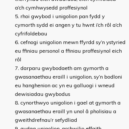
a’ch cymhwysedd proffesiynol
rhoi gwybod i unigolion pan fydd y
cymorth sydd ei angen y tu hwnt i’ch rôl a’ch
cyfrifoldebau
cefnogi unigolion mewn ffyrdd sy’n ystyried
eu ffiniau personol a ffiniau proffesiynol eich
rôl
darparu gwybodaeth am gymorth a
gwasanaethau eraill i unigolion, sy’n bodloni
eu hanghenion ac yn eu galluogi i wneud
dewisiadau gwybodus
cynorthwyo unigolion i gael at gymorth a
gwasanaethau eraill yn unol â pholisïau a
gweithdrefnau’r sefydliad
gydag unigolion, archwilio effaith