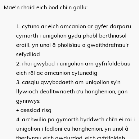
Mae'n rhaid eich bod chi'n gallu:
cytuno ar eich amcanion ar gyfer darparu
cymorth i unigolion gyda phobl berthnasol
eraill, yn unol â pholisïau a gweithdrefnau’r
sefydliad
rhoi gwybod i unigolion am gyfrifoldebau
eich rôl ac amcanion cytunedig
casglu gwybodaeth am unigolion sy’n
llywio’ch dealltwriaeth o’u hanghenion, gan
gynnwys:
• asesiad risg
archwilio pa gymorth byddwch chi’n ei roi i
unigolion i fodloni eu hanghenion, yn unol â
therfynau eich awdurdod, eich cyfrifoldeb