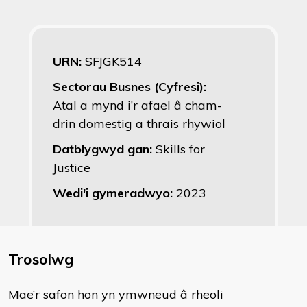
URN:
SFJGK514
Sectorau Busnes (Cyfresi):
Atal a mynd i’r afael â cham-
drin domestig a thrais rhywiol
Datblygwyd gan:
Skills for
Justice
Wedi'i gymeradwyo:
2023
Trosolwg
Mae’r safon hon yn ymwneud â rheoli