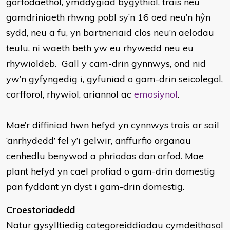
gorfodaethol, ymddygiad bygythiol, trais neu
gamdriniaeth rhwng pobl sy’n 16 oed neu’n hŷn
sydd, neu a fu, yn bartneriaid clos neu’n aelodau
teulu, ni waeth beth yw eu rhywedd neu eu
rhywioldeb. Gall y cam-drin gynnwys, ond nid
yw’n gyfyngedig i, gyfuniad o gam-drin seicolegol,
corfforol, rhywiol, ariannol ac
emosiynol
.
Mae’r diffiniad hwn hefyd yn cynnwys trais ar sail
‘anrhydedd’ fel y’i gelwir, anffurfio organau
cenhedlu benywod a phriodas dan orfod. Mae
plant hefyd yn cael profiad o gam-drin domestig
pan fyddant yn dyst i gam-drin domestig.
Croestoriadedd
Natur gysylltiedig categoreiddiadau cymdeithasol