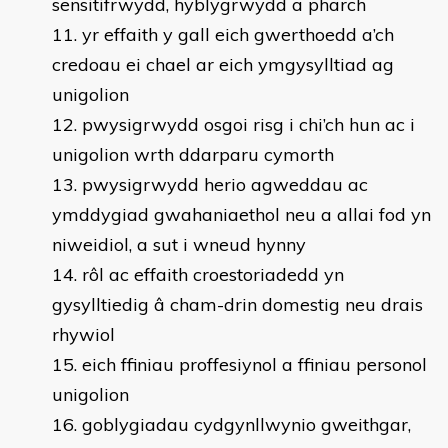
sensitifrwydd, hyblygrwydd a pharch
yr effaith y gall eich gwerthoedd a’ch
credoau ei chael ar eich ymgysylltiad ag
unigolion
pwysigrwydd osgoi risg i chi’ch hun ac i
unigolion wrth ddarparu cymorth
pwysigrwydd herio agweddau ac
ymddygiad gwahaniaethol neu a allai fod yn
niweidiol, a sut i wneud hynny
rôl ac effaith croestoriadedd yn
gysylltiedig â cham-drin domestig neu drais
rhywiol
eich ffiniau proffesiynol a ffiniau personol
unigolion
goblygiadau cydgynllwynio gweithgar,