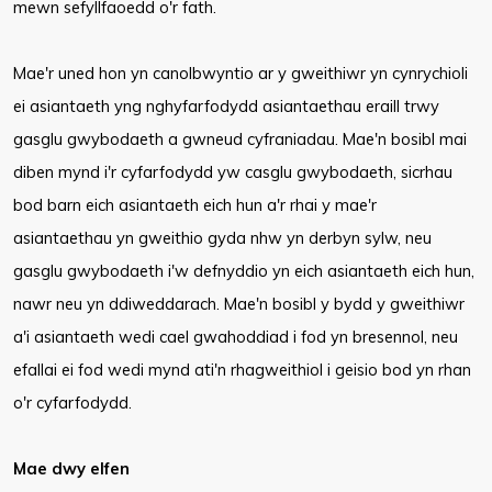
mewn sefyllfaoedd o'r fath.
Mae'r uned hon yn canolbwyntio ar y gweithiwr yn cynrychioli
ei asiantaeth yng nghyfarfodydd asiantaethau eraill trwy
gasglu gwybodaeth a gwneud cyfraniadau. Mae'n bosibl mai
diben mynd i'r cyfarfodydd yw casglu gwybodaeth, sicrhau
bod barn eich asiantaeth eich hun a'r rhai y mae'r
asiantaethau yn gweithio gyda nhw yn derbyn sylw, neu
gasglu gwybodaeth i'w defnyddio yn eich asiantaeth eich hun,
nawr neu yn ddiweddarach. Mae'n bosibl y bydd y gweithiwr
a'i asiantaeth wedi cael gwahoddiad i fod yn bresennol, neu
efallai ei fod wedi mynd ati'n rhagweithiol i geisio bod yn rhan
o'r cyfarfodydd.
Mae dwy elfen