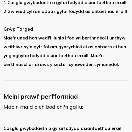
1 Casglu gwybodaeth o gyfarfodydd asiantaethau eraill
2 Gwneud cyfraniadau i gyfarfodydd asiantaethau eraill
Grŵp Targed
Mae'r uned hon wedi'i llunio i fod yn berthnasol i unrhyw
weithiwr sy'n gyfrifol am gynrychioli ei asiantaeth ei hun
yng nghyfarfodydd asiantaethau eraill. Mae'n
berthnasol ar draws y sector cyfiawnder cymunedol.
Meini prawf perfformiad
Mae'n rhaid eich bod chi'n gallu:
​Casglu gwybodaeth o gyfarfodydd asiantaethau eraill