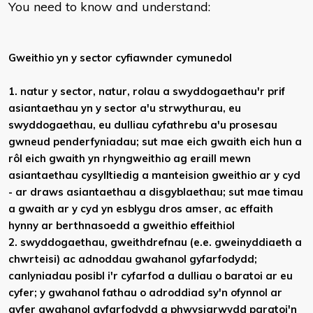
You need to know and understand:
Gweithio yn y sector cyfiawnder cymunedol
1. natur y sector, natur, rolau a swyddogaethau'r prif
asiantaethau yn y sector a'u strwythurau, eu
swyddogaethau, eu dulliau cyfathrebu a'u prosesau
gwneud penderfyniadau; sut mae eich g​waith eich hun a
rôl eich gwaith yn rhyngweithio ag eraill mewn
asiantaethau cysylltiedig a manteision gweithio ar y cyd
- ar draws asiantaethau a disgyblaethau; sut mae timau
a gwaith ar y cyd yn esblygu dros amser, ac effaith
hynny ar berthnasoedd a gweithio effeithiol
2. swyddogaethau, gweithdrefnau (e.e. gweinyddiaeth a
chwrteisi) ac adnoddau gwahanol gyfarfodydd;
canlyniadau posibl i'r cyfarfod a dulliau o baratoi ar eu
cyfer; y gwahanol fathau o adroddiad sy'n ofynnol ar
gyfer gwahanol gyfarfodydd a phwysigrwydd paratoi'n