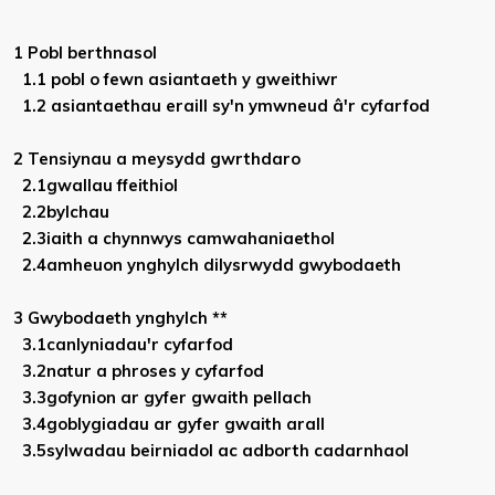
1 Pobl berthnasol
1.1 pobl o fewn asiantaeth y gweithiwr
1.2 asiantaethau eraill sy'n ymwneud â'r cyfarfod
2 Tensiynau a meysydd gwrthdaro
2.1gwallau ffeithiol
2.2bylchau
2.3iaith a chynnwys camwahaniaethol
2.4amheuon ynghylch dilysrwydd gwybodaeth
3 Gwybodaeth ynghylch **
3.1canlyniadau'r cyfarfod
3.2natur a phroses y cyfarfod
3.3gofynion ar gyfer gwaith pellach
3.4goblygiadau ar gyfer gwaith arall
3.5sylwadau beirniadol ac adborth cadarnhaol