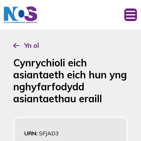
Yn ol
Cynrychioli eich
asiantaeth eich hun yng
nghyfarfodydd
asiantaethau eraill
URN:
SFJAD3