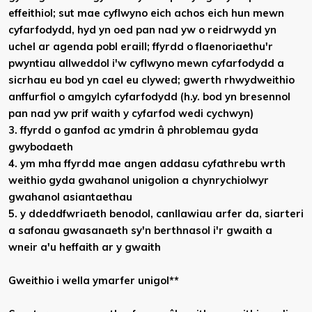
effeithiol; sut mae cyflwyno eich achos eich hun mewn
cyfarfodydd, hyd yn oed pan nad yw o reidrwydd yn
uchel ar agenda pobl eraill; ffyrdd o flaenoriaethu'r
pwyntiau allweddol i'w cyflwyno mewn cyfarfodydd a
sicrhau eu bod yn cael eu clywed; gwerth rhwydweithio
anffurfiol o amgylch cyfarfodydd (h.y. bod yn bresennol
pan nad yw prif waith y cyfarfod wedi cychwyn)
3. ffyrdd o ganfod ac ymdrin â phroblemau gyda
gwybodaeth
4. ym mha ffyrdd mae angen addasu cyfathrebu wrth
weithio gyda gwahanol unigolion a chynrychiolwyr
gwahanol asiantaethau
5. y ddeddfwriaeth benodol, canllawiau arfer da, siarteri
a safonau gwasanaeth sy'n berthnasol i'r gwaith a
wneir a'u heffaith ar y gwaith
Gweithio i wella ymarfer unigol**