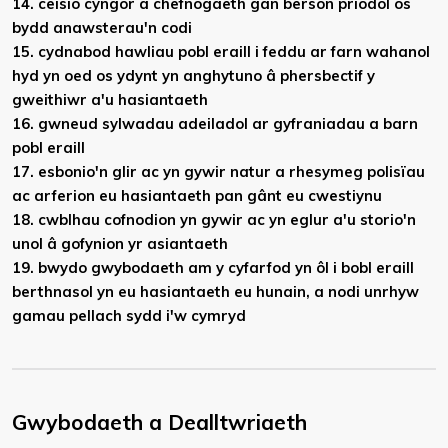
14. ceisio cyngor a chefnogaeth gan berson priodol os
bydd anawsterau'n codi
15. cydnabod hawliau pobl eraill i feddu ar farn wahanol
hyd yn oed os ydynt yn anghytuno â phersbectif y
gweithiwr a'u hasiantaeth
16. gwneud sylwadau adeiladol ar gyfraniadau a barn
pobl eraill
17. esbonio'n glir ac yn gywir natur a rhesymeg polisïau
ac arferion eu hasiantaeth pan gânt eu cwestiynu
18. cwblhau cofnodion yn gywir ac yn eglur a'u storio'n
unol â gofynion yr asiantaeth
19. bwydo
gwybodaeth
am y cyfarfod yn ôl i bobl eraill
berthnasol yn eu hasiantaeth eu hunain, a nodi unrhyw
gamau pellach sydd i'w cymryd
Gwybodaeth a Dealltwriaeth