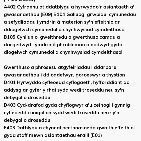
A402 Cyfrannu at ddatblygu a hyrwyddo'r asiantaeth a'i
gwasanaethau (E09) B104 Galluogi grwpiau, cymunedau
a sefydliadau i ymdrin â materion sy'n effeithio ar
ddiogelwch cymunedol a chynhwysiad cymdeithasol
B105 Cynllunio, gweithredu a gwerthuso camau a
dargedwyd i ymdrin â phroblemau a nodwyd gyda
diogelwch cymunedol a chynhwysiad cymdeithasol
Gwerthuso a phrosesu atgyfeiriadau i ddarparu
gwasanaethau i ddioddefwyr, goroeswyr a thystion
D401 Hyrwyddo cyfleoedd cyflogaeth, hyfforddiant ac
addysg ar gyfer y rhai sydd wedi troseddu neu sy'n
debygol o droseddu
D403 Cyd-drafod gyda chyflogwyr a'u cefnogi i gynnig
cyfleoedd i unigolion sydd wedi troseddu neu sy'n
debygol o droseddu
F403 Datblygu a chynnal perthnasoedd gwaith effeithiol
gyda staff mewn asiantaethau eraill (E01)