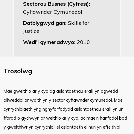
Sectorau Busnes (Cyfresi):
Cyfiawnder Cymunedol
Datblygwyd gan:
Skills for
Justice
Wedi'i gymeradwyo:
2010
Trosolwg
Mae gweithio ar y cyd ag asiantaethau eraill yn agwedd
allweddol ar waith yn y sector cyfiawnder cymunedol. Mae
cynrychiolaeth yng nghyfarfodydd asiantaethau eraill yn un
ffordd o gychwyn ar weithio ar y cyd, ac mae'n hanfodol bod
y gweithiwr yn cynrychioli ei asiantaeth ei hun yn effeithiol