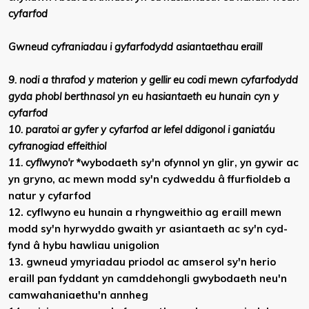
cyfarfod
Gwneud cyfraniadau i gyfarfodydd asiantaethau eraill
9. nodi a thrafod y materion y gellir eu codi mewn cyfarfodydd
gyda phobl berthnasol yn eu hasiantaeth eu hunain cyn y
cyfarfod
10. paratoi ar gyfer y cyfarfod ar lefel ddigonol i ganiatáu
cyfranogiad effeithiol
11. cyflwyno'r *
wybodaeth
sy'n ofynnol yn glir, yn gywir ac
yn gryno, ac mewn modd sy'n cydweddu â ffurfioldeb a
natur y cyfarfod
12. cyflwyno eu hunain a rhyngweithio ag eraill mewn
modd sy'n hyrwyddo gwaith yr asiantaeth ac sy'n cyd-
fynd â hybu hawliau unigolion
13. gwneud ymyriadau priodol ac amserol sy'n herio
eraill pan fyddant yn camddehongli
gwybodaeth
neu'n
camwahaniaethu'n annheg