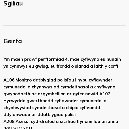
Sgiliau
Geirfa
Ym maen prawf perfformiad 4, mae cyflwyno eu hunain
yn cynnwys eu gwisg, eu ffordd o siarad a iaith y corff.
A106 Monitro datblygiad polisïau i hybu cyfiawnder
cymunedol a chynhwysiad cymdeithasol a chyflwyno
gwybodaeth ac argymhellion ar gyfer newid A107
Hyrwyddo gwerthoedd cyfiawnder cymunedol a
chynhwysiad cymdeithasol a chipio cyfleoedd i
ddylanwadu ar ddatblygiad polisi
A208 Asesu, cyd-drafod a sicrhau ffynonellau ariannu
(PALS D1201)