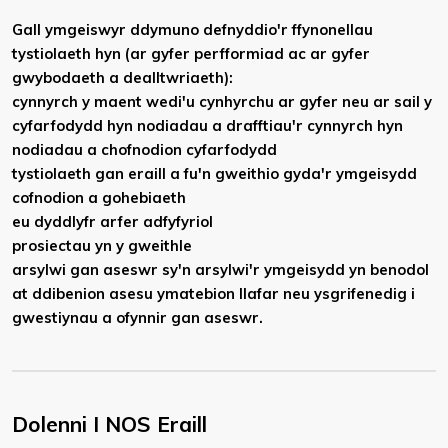
Gall ymgeiswyr ddymuno defnyddio'r ffynonellau
tystiolaeth hyn (ar gyfer perfformiad ac ar gyfer
gwybodaeth a dealltwriaeth):
cynnyrch y maent wedi'u cynhyrchu ar gyfer neu ar sail y
cyfarfodydd hyn nodiadau a drafftiau'r cynnyrch hyn
nodiadau a chofnodion cyfarfodydd
tystiolaeth gan eraill a fu'n gweithio gyda'r ymgeisydd
cofnodion a gohebiaeth
eu dyddlyfr arfer adfyfyriol
prosiectau yn y gweithle
arsylwi gan aseswr sy'n arsylwi'r ymgeisydd yn benodol
at ddibenion asesu ymatebion llafar neu ysgrifenedig i
gwestiynau a ofynnir gan aseswr.
Dolenni I NOS Eraill