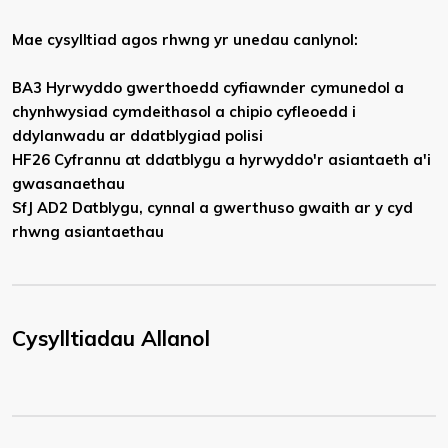
Mae cysylltiad agos rhwng yr unedau canlynol:
BA3 Hyrwyddo gwerthoedd cyfiawnder cymunedol a
chynhwysiad cymdeithasol a chipio cyfleoedd i
ddylanwadu ar ddatblygiad polisi
HF26 Cyfrannu at ddatblygu a hyrwyddo'r asiantaeth a'i
gwasanaethau
SfJ AD2 Datblygu, cynnal a gwerthuso gwaith ar y cyd
rhwng asiantaethau
Cysylltiadau Allanol