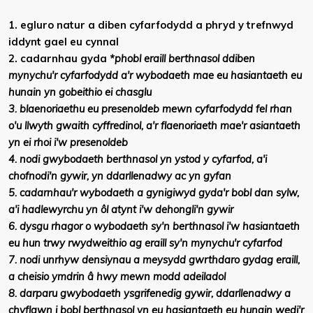
1. egluro natur a diben cyfarfodydd a phryd y trefnwyd
iddynt gael eu cynnal
2. cadarnhau gyda
*phobl eraill berthnasol
ddiben
mynychu'r cyfarfodydd a'r wybodaeth mae eu hasiantaeth eu
hunain yn gobeithio ei chasglu
3. blaenoriaethu eu presenoldeb mewn cyfarfodydd fel rhan
o'u llwyth gwaith cyffredinol, a'r flaenoriaeth mae'r asiantaeth
yn ei rhoi i'w presenoldeb
4. nodi gwybodaeth berthnasol yn ystod y cyfarfod, a'i
chofnodi'n gywir, yn ddarllenadwy ac yn gyfan
5. cadarnhau'r wybodaeth a gynigiwyd gyda'r bobl dan sylw,
a'i hadlewyrchu yn ôl atynt i'w dehongli'n gywir
6. dysgu rhagor o wybodaeth sy'n berthnasol i'w hasiantaeth
eu hun trwy rwydweithio ag eraill sy'n mynychu'r cyfarfod
7. nodi unrhyw
densiynau a meysydd gwrthdaro
gydag eraill,
a cheisio ymdrin â hwy mewn modd adeiladol
8. darparu gwybodaeth ysgrifenedig gywir, ddarllenadwy a
chyflawn i
bobl berthnasol
yn eu hasiantaeth eu hunain wedi'r