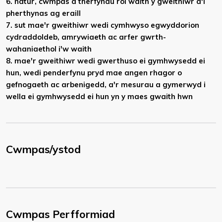
6. natur, cwmpas a therfynau rôl waith y gweithiwr a'i
pherthynas ag eraill
7. sut mae'r gweithiwr wedi cymhwyso egwyddorion
cydraddoldeb, amrywiaeth ac arfer gwrth-
wahaniaethol i'w waith
8. mae'r gweithiwr wedi gwerthuso ei gymhwysedd ei
hun, wedi penderfynu pryd mae angen rhagor o
gefnogaeth ac arbenigedd, a'r mesurau a gymerwyd i
wella ei gymhwysedd ei hun yn y maes gwaith hwn
Cwmpas/ystod
Cwmpas Perfformiad