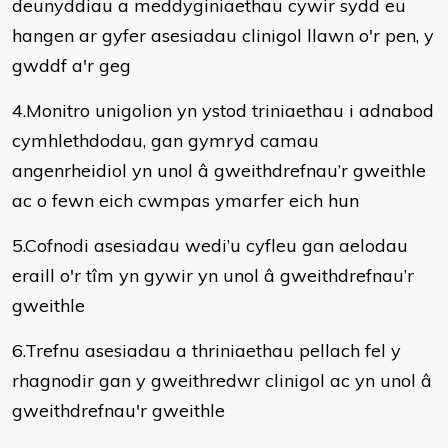
deunyddiau a meddyginiaethau cywir sydd eu
hangen ar gyfer asesiadau clinigol llawn o'r pen, y
gwddf a'r geg
4.Monitro unigolion yn ystod triniaethau i adnabod
cymhlethdodau, gan gymryd camau
angenrheidiol yn unol â gweithdrefnau’r gweithle
ac o fewn eich cwmpas ymarfer eich hun
5.Cofnodi asesiadau wedi’u cyfleu gan aelodau
eraill o'r tîm yn gywir yn unol â gweithdrefnau’r
gweithle
6.Trefnu asesiadau a thriniaethau pellach fel y
rhagnodir gan y gweithredwr clinigol ac yn unol â
gweithdrefnau'r gweithle