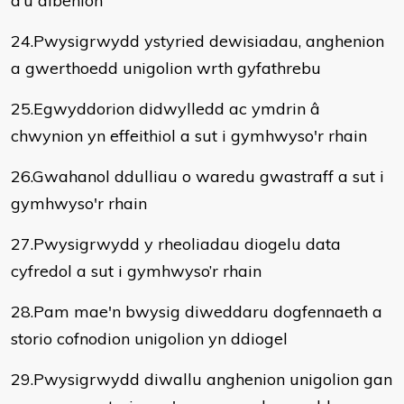
a’u dibenion
24.Pwysigrwydd ystyried dewisiadau, anghenion
a gwerthoedd unigolion wrth gyfathrebu
25.Egwyddorion didwylledd ac ymdrin â
chwynion yn effeithiol a sut i gymhwyso'r rhain
26.Gwahanol ddulliau o waredu gwastraff a sut i
gymhwyso'r rhain
27.Pwysigrwydd y rheoliadau diogelu data
cyfredol a sut i gymhwyso’r rhain
28.Pam mae'n bwysig diweddaru dogfennaeth a
storio cofnodion unigolion yn ddiogel
29.Pwysigrwydd diwallu anghenion unigolion gan