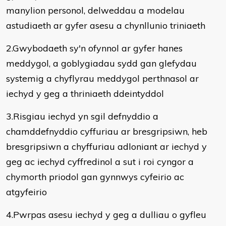
manylion personol, delweddau a modelau
astudiaeth ar gyfer asesu a chynllunio triniaeth
2.Gwybodaeth sy'n ofynnol ar gyfer hanes
meddygol, a goblygiadau sydd gan glefydau
systemig a chyflyrau meddygol perthnasol ar
iechyd y geg a thriniaeth ddeintyddol
3.Risgiau iechyd yn sgil defnyddio a
chamddefnyddio cyffuriau ar bresgripsiwn, heb
bresgripsiwn a chyffuriau adloniant ar iechyd y
geg ac iechyd cyffredinol a sut i roi cyngor a
chymorth priodol gan gynnwys cyfeirio ac
atgyfeirio
4.Pwrpas asesu iechyd y geg a dulliau o gyfleu