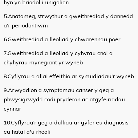
hyn yn briodol i unigolion
5.Anatomeg, strwythur a gweithrediad y dannedd
a’r periodontiwm
6.Gweithrediad a lleoliad y chwarennau poer
7.Gweithrediad a lleoliad y cyhyrau cnoi a
chyhyrau mynegiant yr wyneb
8.Cyflyrau a allai effeithio ar symudiadau'r wyneb
9.Arwyddion a symptomau canser y geg a
phwysigrwydd codi pryderon ac atgyfeiriadau
cynnar
10.Cyflyrau’r geg a dulliau ar gyfer eu diagnosis,
eu hatal a'u rheoli