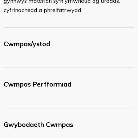
gynnwys materion sy'n ymwneud ag urddas,
cyfrinachedd a phreifatrwydd
Cwmpas/ystod
Cwmpas Perfformiad
Gwybodaeth Cwmpas