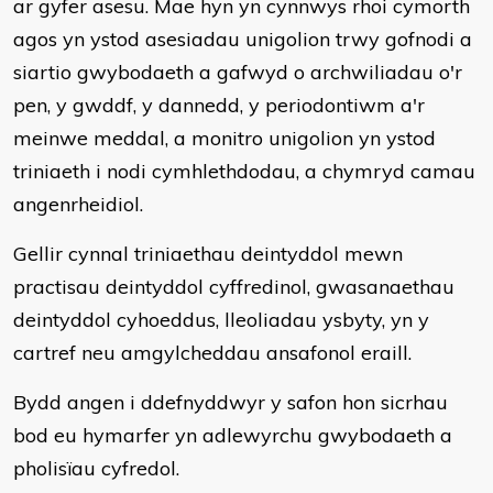
ar gyfer asesu. Mae hyn yn cynnwys rhoi cymorth
agos yn ystod asesiadau unigolion trwy gofnodi a
siartio gwybodaeth a gafwyd o archwiliadau o'r
pen, y gwddf, y dannedd, y periodontiwm a'r
meinwe meddal, a monitro unigolion yn ystod
triniaeth i nodi cymhlethdodau, a chymryd camau
angenrheidiol.
Gellir cynnal triniaethau deintyddol mewn
practisau deintyddol cyffredinol, gwasanaethau
deintyddol cyhoeddus, lleoliadau ysbyty, yn y
cartref neu amgylcheddau ansafonol eraill.
Bydd angen i ddefnyddwyr y safon hon sicrhau
bod eu hymarfer yn adlewyrchu gwybodaeth a
pholisïau cyfredol.