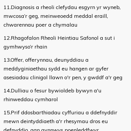
11.Diagnosis a rheoli clefydau esgyrn yr wyneb,
mwcosa’r geg, meinweoedd meddal eraill,
chwarennau poer a chymalau
12.Rhagofalon Rheoli Heintiau Safonol a sut i
gymhwyso’r rhain
13.Offer, offerynnau, deunyddiau a
meddyginiaethau sydd eu hangen ar gyfer
asesiadau clinigol llawn o'r pen, y gwddf a'r geg
14.Dulliau o fesur bywioldeb bywyn a'u
rhinweddau cymharol
15.Prif ddosbarthiadau cyffuriau a ddefnyddir
mewn deintyddiaeth a'r rhesymau dros eu
defnyddio, gan gynnwys poenleddfwyr,