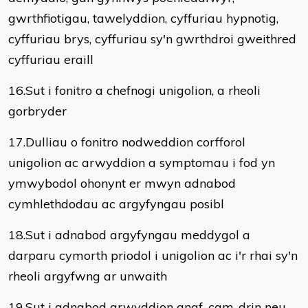
gwrthfiotigau, tawelyddion, cyffuriau hypnotig,
cyffuriau brys, cyffuriau sy'n gwrthdroi gweithred
cyffuriau eraill
16.Sut i fonitro a chefnogi unigolion, a rheoli
gorbryder
17.Dulliau o fonitro nodweddion corfforol
unigolion ac arwyddion a symptomau i fod yn
ymwybodol ohonynt er mwyn adnabod
cymhlethdodau ac argyfyngau posibl
18.Sut i adnabod argyfyngau meddygol a
darparu cymorth priodol i unigolion ac i'r rhai sy'n
rheoli argyfwng ar unwaith
19.Sut i adnabod arwyddion anaf, cam-drin neu