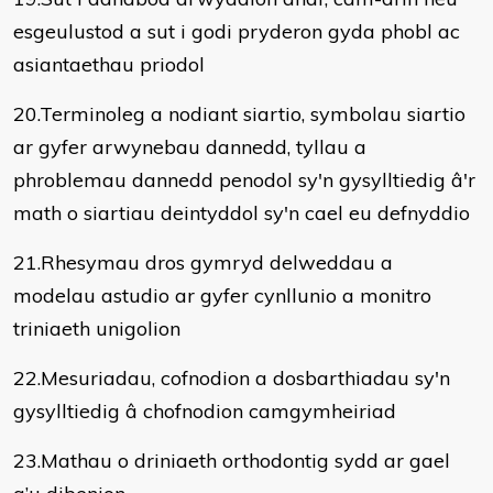
esgeulustod a sut i godi pryderon gyda phobl ac
asiantaethau priodol
20.Terminoleg a nodiant siartio, symbolau siartio
ar gyfer arwynebau dannedd, tyllau a
phroblemau dannedd penodol sy'n gysylltiedig â'r
math o siartiau deintyddol sy'n cael eu defnyddio
21.Rhesymau dros gymryd delweddau a
modelau astudio ar gyfer cynllunio a monitro
triniaeth unigolion
22.Mesuriadau, cofnodion a dosbarthiadau sy'n
gysylltiedig â chofnodion camgymheiriad
23.Mathau o driniaeth orthodontig sydd ar gael