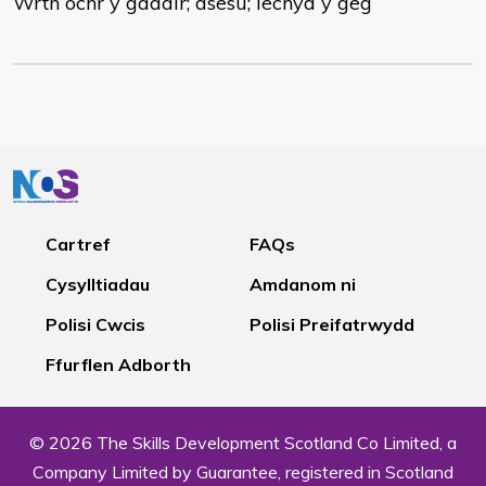
Wrth ochr y gadair; asesu; iechyd y geg
Cartref
FAQs
Cysylltiadau
Amdanom ni
Polisi Cwcis
Polisi Preifatrwydd
Ffurflen Adborth
© 2026 The Skills Development Scotland Co Limited, a
Company Limited by Guarantee, registered in Scotland