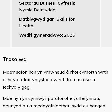
Sectorau Busnes (Cyfresi):
Nyrsio Deintyddol
Datblygwyd gan:
Skills for
Health
Wedi'i gymeradwyo:
2025
Trosolwg
Mae'r safon hon yn ymwneud â rhoi cymorth wrth
ochr y gadair yn ystod gweithdrefnau asesu
iechyd y geg.
Mae hyn yn cynnwys paratoi offer, offerynnau,
deunyddiau a meddyginiaethau sydd eu hangen