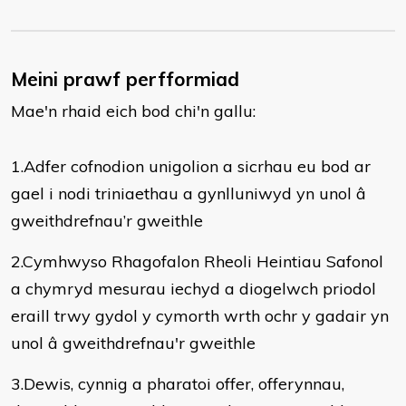
Meini prawf perfformiad
Mae'n rhaid eich bod chi'n gallu:
1.Adfer cofnodion unigolion a sicrhau eu bod ar
gael i nodi triniaethau a gynlluniwyd yn unol â
gweithdrefnau’r gweithle
2.Cymhwyso Rhagofalon Rheoli Heintiau Safonol
a chymryd mesurau iechyd a diogelwch priodol
eraill trwy gydol y cymorth wrth ochr y gadair yn
unol â gweithdrefnau'r gweithle
3.Dewis, cynnig a pharatoi offer, offerynnau,