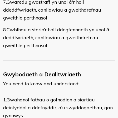
7.Gwaredu gwastraff yn unol â'r holl
ddeddfwriaeth, canllawiau a gweithdrefnau
gweithle perthnasol
8.Cwblhau a storio’r holl ddogfennaeth yn unol â
deddfwriaeth, canllawiau a gweithdrefnau
gweithle perthnasol
Gwybodaeth a Dealltwriaeth
You need to know and understand:
1.Gwahanol fathau o gofnodion a siartiau
deintyddol a ddefnyddir, a’u swyddogaethau, gan
gynnwys