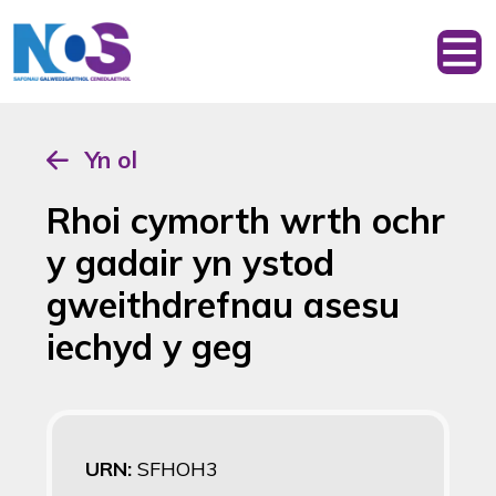
Yn ol
Rhoi cymorth wrth ochr
y gadair yn ystod
gweithdrefnau asesu
iechyd y geg
URN:
SFHOH3