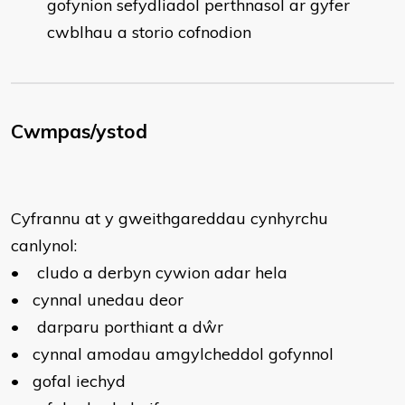
gofynion sefydliadol perthnasol ar gyfer
cwblhau a storio cofnodion
Cwmpas/ystod
Cyfrannu at y gweithgareddau cynhyrchu
canlynol:
•
cludo a derbyn cywion adar hela
•
cynnal unedau deor
•
darparu porthiant a dŵr
•
cynnal amodau amgylcheddol gofynnol
•
gofal iechyd