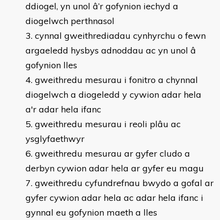
ddiogel, yn unol â’r gofynion iechyd a
diogelwch perthnasol
cynnal gweithrediadau cynhyrchu o fewn
argaeledd hysbys adnoddau ac yn unol â
gofynion lles
gweithredu mesurau i fonitro a chynnal
diogelwch a diogeledd y cywion adar hela
a'r adar hela ifanc
gweithredu mesurau i reoli plâu ac
ysglyfaethwyr
gweithredu mesurau ar gyfer cludo a
derbyn cywion adar hela ar gyfer eu magu
gweithredu cyfundrefnau bwydo a gofal ar
gyfer cywion adar hela ac adar hela ifanc i
gynnal eu gofynion maeth a lles