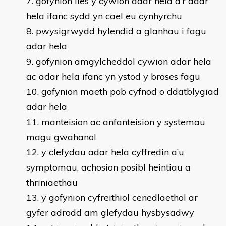
gofynion lles y cywion adar hela a’r adar
hela ifanc sydd yn cael eu cynhyrchu
pwysigrwydd hylendid a glanhau i fagu
adar hela
gofynion amgylcheddol cywion adar hela
ac adar hela ifanc yn ystod y broses fagu
gofynion maeth pob cyfnod o ddatblygiad
adar hela
manteision ac anfanteision y systemau
magu gwahanol
y clefydau adar hela cyffredin a’u
symptomau, achosion posibl heintiau a
thriniaethau
y gofynion cyfreithiol cenedlaethol ar
gyfer adrodd am glefydau hysbysadwy