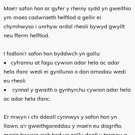
Mae’r safon hon ar gyfer y rheiny sydd yn gweithio
ym maes cadwraeth helfilod a gellir ei
chymhwyso i unrhyw ardal rheoli bywyd gwyllt
neu fferm helfilod.
I fodloni’r safon hon byddwch yn gallu:
•
cyfrannu at fagu cywion adar hela ac adar
hela ifanc wedi ei gynllunio o dan amodau wedi
eu rheoli
•
cynnal y gwaith o gynhyrchu cywion adar hela
ac adar hela ifanc.
Er mwyn i chi ddeall cynnwys y safon hon yn
llawn, a’r gweithgareddau y mae’n eu disgrifio,
mae’n bwysig eich bod yn gallu deall y termau a