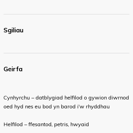
Sgiliau
Geirfa
Cynhyrchu – datblygiad helfilod o gywion diwrnod
oed hyd nes eu bod yn barod i’w rhyddhau
Helfilod – ffesantod, petris, hwyaid