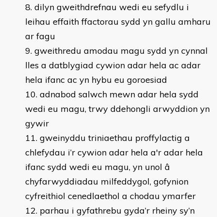
dilyn gweithdrefnau wedi eu sefydlu i
leihau effaith ffactorau sydd yn gallu amharu
ar fagu
gweithredu amodau magu sydd yn cynnal
lles a datblygiad cywion adar hela ac adar
hela ifanc ac yn hybu eu goroesiad
adnabod salwch mewn adar hela sydd
wedi eu magu, trwy ddehongli arwyddion yn
gywir
gweinyddu triniaethau proffylactig a
chlefydau i’r cywion adar hela a'r adar hela
ifanc sydd wedi eu magu, yn unol â
chyfarwyddiadau milfeddygol, gofynion
cyfreithiol cenedlaethol a chodau ymarfer
parhau i gyfathrebu gyda’r rheiny sy’n