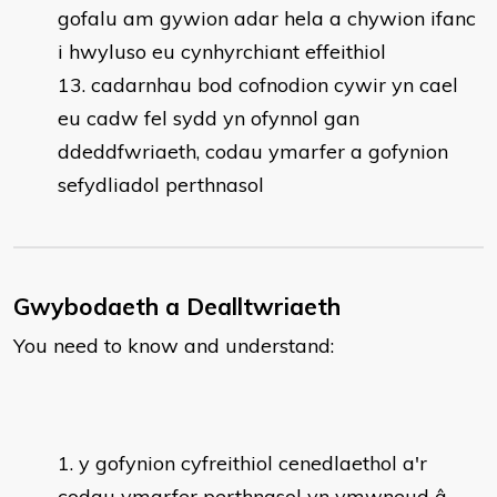
gofalu am gywion adar hela a chywion ifanc
i hwyluso eu cynhyrchiant effeithiol
cadarnhau bod cofnodion cywir yn cael
eu cadw fel sydd yn ofynnol gan
ddeddfwriaeth, codau ymarfer a gofynion
sefydliadol perthnasol
Gwybodaeth a Dealltwriaeth
You need to know and understand:
y gofynion cyfreithiol cenedlaethol a'r
codau ymarfer perthnasol yn ymwneud â