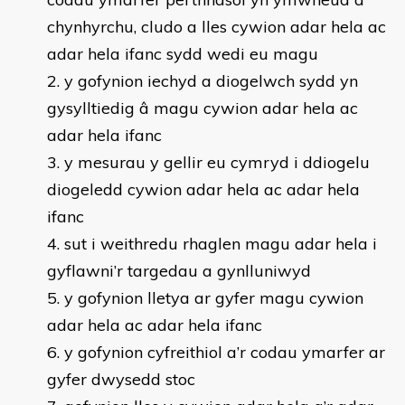
chynhyrchu, cludo a lles cywion adar hela ac
adar hela ifanc sydd wedi eu magu
y gofynion iechyd a diogelwch sydd yn
gysylltiedig â magu cywion adar hela ac
adar hela ifanc
y mesurau y gellir eu cymryd i ddiogelu
diogeledd cywion adar hela ac adar hela
ifanc
sut i weithredu rhaglen magu adar hela i
gyflawni’r targedau a gynlluniwyd
y gofynion lletya ar gyfer magu cywion
adar hela ac adar hela ifanc
y gofynion cyfreithiol a’r codau ymarfer ar
gyfer dwysedd stoc