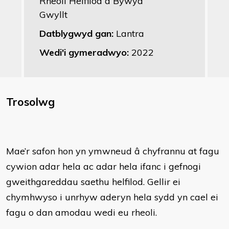
Rheoli Helfilod a Bywyd
Gwyllt
Datblygwyd gan:
Lantra
Wedi'i gymeradwyo:
2022
Trosolwg
Mae’r safon hon yn ymwneud â chyfrannu at fagu
cywion adar hela ac adar hela ifanc i gefnogi
gweithgareddau saethu helfilod. Gellir ei
chymhwyso i unrhyw aderyn hela sydd yn cael ei
fagu o dan amodau wedi eu rheoli.