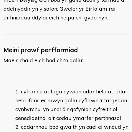
ddefnyddir yn y safon. Gweler yr Eirfa am rai
diffiniadau ddylai eich helpu chi gyda hyn.
Meini prawf perfformiad
Mae'n rhaid eich bod chi'n gallu:
cyfrannu at fagu cywion adar hela ac adar
hela ifanc er mwyn gallu cyflawni’r targedau
cynhyrchu, yn unol â’r gofynion cyfreithiol
cenedlaethol a'r codau ymarfer perthnasol
cadarnhau bod gwaith yn cael ei wneud yn