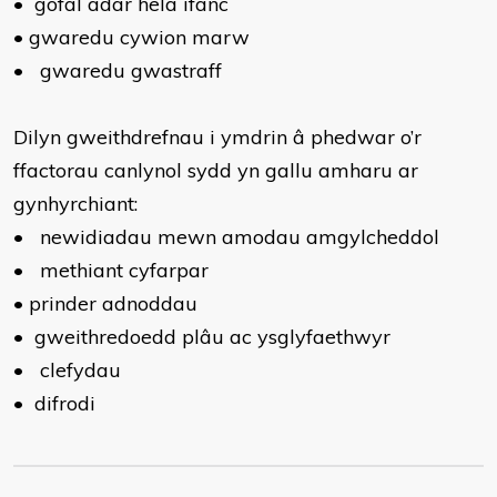
•
gofal adar hela ifanc
•
gwaredu cywion marw
•
gwaredu gwastraff
Dilyn gweithdrefnau i ymdrin â phedwar o’r
ffactorau canlynol sydd yn gallu amharu ar
gynhyrchiant:
•
newidiadau mewn amodau amgylcheddol
•
methiant cyfarpar
•
prinder adnoddau
•
gweithredoedd plâu ac ysglyfaethwyr
•
clefydau
•
difrodi