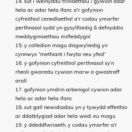
sut i weinyddu triniaethau i gywion adar
hela ac adar hela ifanc a'r gofynion
cyfreithiol cenedlaethol a'r codau ymarfer
perthnasol sydd yn gysylltiedig â defnyddio
meddyginiaethau milfeddygol
y colledion magu disgwyliedig yn
cynnwys “methiant i fwyta neu yfed”
y gofynion cyfreithiol perthnasol sy’n
rheoli gwaredu cywion marw a gwastraff
arall
gofynion ymdrin arbenigol cywion adar
hela ac adar hela ifanc
sut gall newidiadau yn y tywydd effeithio
ar ddatblygiad adar hela wedi eu magu
y ddeddfwriaeth, y codau ymarfer a’r