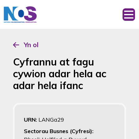
Yn ol
Cyfrannu at fagu
cywion adar hela ac
adar hela ifanc
URN:
LANGa29
Sectorau Busnes (Cyfresi):