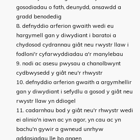
gosodiadau o fath, deunydd, ansawdd a
gradd benodedig
defnyddio arferion gwaith wedi eu
hargymell gan y diwydiant i baratoi a
chydosod cydrannau giât neu rwystr llaw i
fodloni'r cyfarwyddiadau a'r manylebau
nodi ac asesu pwysau a chanolbwynt
cydbwysedd y giât neu'r rhwystr
defnyddio arferion gwaith a argymhellir
gan y diwydiant i sefydlu a gosod y giât neu
rwystr llaw yn ddiogel
cadarnhau bod y giât neu'r rhwystr wedi
ei alinio'n iawn ac yn agor, yn cau ac yn
bachu'n gywir a gwneud unrhyw
addasiadau lle bo angen