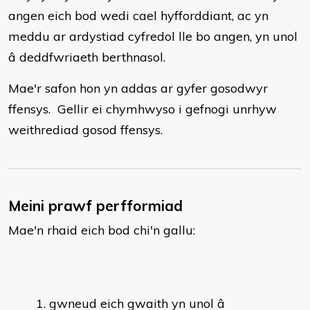
angen eich bod wedi cael hyfforddiant, ac yn
meddu ar ardystiad cyfredol lle bo angen, yn unol
â deddfwriaeth berthnasol.
Mae'r safon hon yn addas ar gyfer gosodwyr
ffensys. Gellir ei chymhwyso i gefnogi unrhyw
weithrediad gosod ffensys.
Meini prawf perfformiad
Mae'n rhaid eich bod chi'n gallu:
gwneud eich gwaith yn unol â