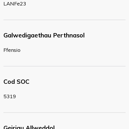
LANFe23
Galwedigaethau Perthnasol
Ffensio
Cod SOC
5319
Geiriau Allweddol