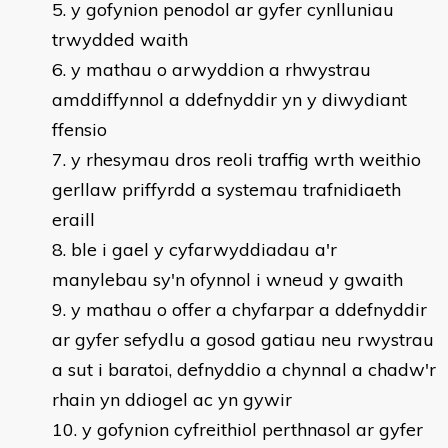
y gofynion penodol ar gyfer cynlluniau
trwydded waith
y mathau o arwyddion a rhwystrau
amddiffynnol a ddefnyddir yn y diwydiant
ffensio
y rhesymau dros reoli traffig wrth weithio
gerllaw priffyrdd a systemau trafnidiaeth
eraill
ble i gael y cyfarwyddiadau a'r
manylebau sy'n ofynnol i wneud y gwaith
y mathau o offer a chyfarpar a ddefnyddir
ar gyfer sefydlu a gosod gatiau neu rwystrau
a sut i baratoi, defnyddio a chynnal a chadw'r
rhain yn ddiogel ac yn gywir
y gofynion cyfreithiol perthnasol ar gyfer