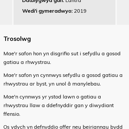
Datblygwyd gan:
Lantra
Wedi'i gymeradwyo:
2019
Trosolwg
​Mae'r safon hon yn disgrifio sut i sefydlu a gosod
gatiau a rhwystrau.
Mae'r safon yn cynnwys sefydlu a gosod gatiau a
rhwystrau ar byst, yn unol â manylebau.
Mae'n cynnwys yr ystod lawn o gatiau a
rhwystrau llaw a ddefnyddir gan y diwydiant
ffensio.
Os ydych yn defnyddio offer neu beiriannau bydd