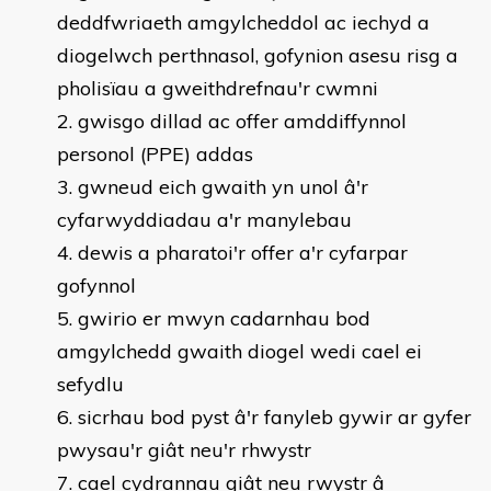
deddfwriaeth amgylcheddol ac iechyd a
diogelwch perthnasol, gofynion asesu risg a
pholisïau a gweithdrefnau'r cwmni
gwisgo dillad ac offer amddiffynnol
personol (PPE) addas
gwneud eich gwaith yn unol â'r
cyfarwyddiadau a'r manylebau
dewis a pharatoi'r offer a'r cyfarpar
gofynnol
gwirio er mwyn cadarnhau bod
amgylchedd gwaith diogel wedi cael ei
sefydlu
sicrhau bod pyst â'r fanyleb gywir ar gyfer
pwysau'r giât neu'r rhwystr
cael cydrannau giât neu rwystr â