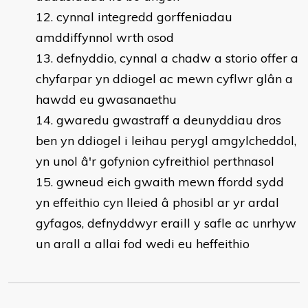
cynnal integredd gorffeniadau
amddiffynnol wrth osod
defnyddio, cynnal a chadw a storio offer a
chyfarpar yn ddiogel ac mewn cyflwr glân a
hawdd eu gwasanaethu
gwaredu gwastraff a deunyddiau dros
ben yn ddiogel i leihau perygl amgylcheddol,
yn unol â'r gofynion cyfreithiol perthnasol
gwneud eich gwaith mewn ffordd sydd
yn effeithio cyn lleied â phosibl ar yr ardal
gyfagos, defnyddwyr eraill y safle ac unrhyw
un arall a allai fod wedi eu heffeithio