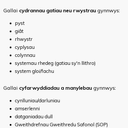
​Gallai
cydrannau gatiau neu rwystrau
gynnwys:
pyst
giât
rhwystr
cyplysau
colynnau
systemau rhedeg (gatiau sy'n llithro)
system gloi/fachu
Gallai
cyfarwyddiadau a manylebau
gynnwys:
cynlluniau/darluniau
amserlenni
datganiadau dull
Gweithdrefnau Gweithredu Safonol (SOP)