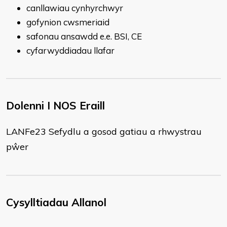
canllawiau cynhyrchwyr
gofynion cwsmeriaid
safonau ansawdd e.e. BSI, CE
cyfarwyddiadau llafar
Dolenni I NOS Eraill
​LANFe23 Sefydlu a gosod gatiau a rhwystrau
pŵer
Cysylltiadau Allanol