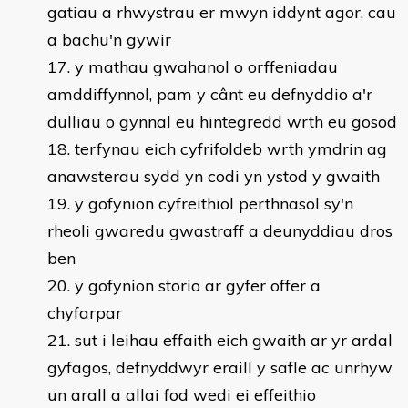
gatiau a rhwystrau er mwyn iddynt agor, cau
a bachu'n gywir
y mathau gwahanol o orffeniadau
amddiffynnol, pam y cânt eu defnyddio a'r
dulliau o gynnal eu hintegredd wrth eu gosod
terfynau eich cyfrifoldeb wrth ymdrin ag
anawsterau sydd yn codi yn ystod y gwaith
y gofynion cyfreithiol perthnasol sy'n
rheoli gwaredu gwastraff a deunyddiau dros
ben
y gofynion storio ar gyfer offer a
chyfarpar
sut i leihau effaith eich gwaith ar yr ardal
gyfagos, defnyddwyr eraill y safle ac unrhyw
un arall a allai fod wedi ei effeithio