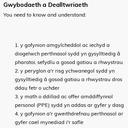
Gwybodaeth a Dealltwriaeth
You need to know and understand:
y gofynion amgylcheddol ac iechyd a
diogelwch perthnasol sydd yn gysylltiedig â
pharatoi, sefydlu a gosod gatiau a rhwystrau
y peryglon a'r risg ychwanegol sydd yn
gysylltiedig â gosod gatiau a rhwystrau dros
ddau fetr o uchder
y math o ddillad ac offer amddiffynnol
personol (PPE) sydd yn addas ar gyfer y dasg
y gofynion a'r gweithdrefnau perthnasol ar
gyfer cael mynediad i'r safle