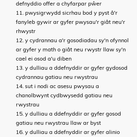
defnyddio offer a chyfarpar pŵer
pwysigrwydd sicrhau bod y pyst â'r
fanyleb gywir ar gyfer pwysau'r giât neu'r
rhwystr
y cydrannau a'r gosodiadau sy'n ofynnol
ar gyfer y math o giât neu rwystr llaw sy'n
cael ei osod a'u diben
y dulliau a ddefnyddir ar gyfer gydosod
cydrannau gatiau neu rwystrau
sut i nodi ac asesu pwysau a
chanolbwynt cydbwysedd gatiau neu
rwystrau
y dulliau a ddefnyddir ar gyfer gosod
gatiau neu rwystrau llaw ar byst
y dulliau a ddefnyddir ar gyfer alinio