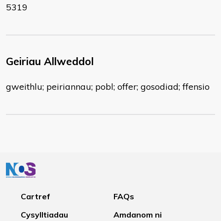
5319
Geiriau Allweddol
gweithlu; peiriannau; pobl; offer; gosodiad; ffensio
Cartref
FAQs
Cysylltiadau
Amdanom ni