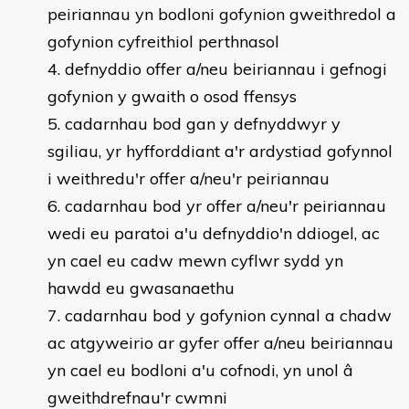
peiriannau yn bodloni gofynion gweithredol a
gofynion cyfreithiol perthnasol
defnyddio offer a/neu beiriannau i gefnogi
gofynion y gwaith o osod ffensys
cadarnhau bod gan y defnyddwyr y
sgiliau, yr hyfforddiant a'r ardystiad gofynnol
i weithredu'r offer a/neu'r peiriannau
cadarnhau bod yr offer a/neu'r peiriannau
wedi eu paratoi a'u defnyddio'n ddiogel, ac
yn cael eu cadw mewn cyflwr sydd yn
hawdd eu gwasanaethu
cadarnhau bod y gofynion cynnal a chadw
ac atgyweirio ar gyfer offer a/neu beiriannau
yn cael eu bodloni a'u cofnodi, yn unol â
gweithdrefnau'r cwmni