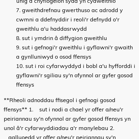
unig a chyflogeion sydd yn cydweithio
gweithdrefnau gwerthuso ac adrodd y
cwmni a ddefnyddir i reoli'r defnydd o'r
gweithlu a'u haddasrwydd
sut i ymdrin â diffygion gweithlu
sut i gefnogi'r gweithlu i gyflawni'r gwaith
a gynlluniwyd o osod ffensys
sut i roi cyfarwyddyd i bobl a'u hyfforddi i
gyflawni'r sgiliau sy'n ofynnol ar gyfer gosod
ffensys
**Rheoli adnoddau ffisegol i gefnogi gosod
ffensys** 1. sut i nodi a chael yr offer a/neu'r
peiriannau sy'n ofynnol ar gyfer gosod ffensys yn
unol â'r cyfarwyddiadau a'r manylebau 2.
galluoedd yr offer a/neu'r peiriannau sy'n