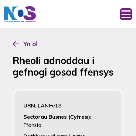
Yn ol
Rheoli adnoddau i
gefnogi gosod ffensys
URN:
LANFe18
Sectorau Busnes (Cyfresi):
Ffensio