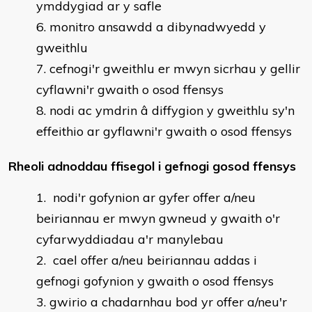
ymddygiad ar y safle
monitro ansawdd a dibynadwyedd y
gweithlu
cefnogi'r gweithlu er mwyn sicrhau y gellir
cyflawni'r gwaith o osod ffensys
nodi ac ymdrin â diffygion y gweithlu sy'n
effeithio ar gyflawni'r gwaith o osod ffensys
Rheoli adnoddau ffisegol i gefnogi gosod ffensys
nodi'r gofynion ar gyfer offer a/neu
beiriannau er mwyn gwneud y gwaith o'r
cyfarwyddiadau a'r manylebau
cael offer a/neu beiriannau addas i
gefnogi gofynion y gwaith o osod ffensys
gwirio a chadarnhau bod yr offer a/neu'r