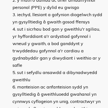
y math o ddillad ac offer amddiffynnol
personol (PPE) y dylid eu gwisgo
iechyd, llesiant a gofynion diogelwch sydd
yn gysylltiedig â gwaith gosod ffensys
sut i sicrhau bod gan y gweithlu'r sgiliau,
yr hyfforddiant a'r ardystiad gofynnol i
wneud y gwaith, a bod ganddynt y
trwyddedau gofynnol a'r cardiau a
gydnabyddir gan y diwydiant i weithio ar y
safle
sut i sefydlu ansawdd a dibynadwyedd
gweithlu
manteision ac anfanteision sydd yn
gysylltiedig â gweithluoedd gwahanol yn
cynnwys cyflogeion yn unig, contractwyr yn