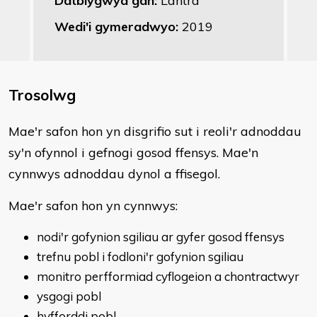
Datblygwyd gan:
Lantra
Wedi'i gymeradwyo:
2019
Trosolwg
​Mae'r safon hon yn disgrifio sut i reoli'r adnoddau
sy'n ofynnol i gefnogi gosod ffensys. Mae'n
cynnwys adnoddau dynol a ffisegol.
Mae'r safon hon yn cynnwys:
nodi'r gofynion sgiliau ar gyfer gosod ffensys
trefnu pobl i fodloni'r gofynion sgiliau
monitro perfformiad cyflogeion a chontractwyr
ysgogi pobl
hyfforddi pobl