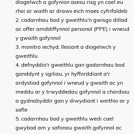
diogelwch a gofynion asesu risg yn cael eu
rhoi ar waith ar draws eich maes cyfrifoldeb
cadarnhau bod y gweithlu'n gwisgo dillad
ac offer amddiffynnol personol (PPE) i wneud
y gwaith gofynnol
monitro iechyd, llesiant a diogelwch y
gweithlu
defnyddio'r gweithlu gan gadarnhau bod
ganddynt y sgiliau, yr hyfforddiant a'r
ardystiad gofynnol i wneud y gwaith ac yn
meddu ar y trwyddedau gofynnol a chardiau
a gydnabyddir gan y diwydiant i weithio ar y
safle
cadarnhau bod y gweithlu wedi cael
gwybod am y safonau gwaith gofynnol ac