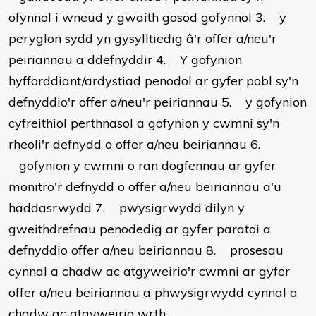
ofynnol i wneud y gwaith gosod gofynnol 3. y
peryglon sydd yn gysylltiedig â'r offer a/neu'r
peiriannau a ddefnyddir 4. Y gofynion
hyfforddiant/ardystiad penodol ar gyfer pobl sy'n
defnyddio'r offer a/neu'r peiriannau 5. y gofynion
cyfreithiol perthnasol a gofynion y cwmni sy'n
rheoli'r defnydd o offer a/neu beiriannau 6.
gofynion y cwmni o ran dogfennau ar gyfer
monitro'r defnydd o offer a/neu beiriannau a'u
haddasrwydd 7. pwysigrwydd dilyn y
gweithdrefnau penodedig ar gyfer paratoi a
defnyddio offer a/neu beiriannau 8. prosesau
cynnal a chadw ac atgyweirio'r cwmni ar gyfer
offer a/neu beiriannau a phwysigrwydd cynnal a
chadw ac atgyweirio wrth