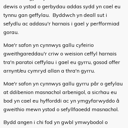
dewis o ystod o gerbydau addas sydd yn cael eu
tynnu gan geffylau. Byddwch yn deall sut i
sefydlu ac addasu'r harnais i gael y perfformiad
gorau.
Mae'r safon yn cynnwys gallu cyfeirio
gweithgareddau'r criw o weision ceffyl harnais
tra'n paratoi ceffylau i gael eu gyrru, gosod offer
arnynt/eu cymryd allan a thra'n gyrru.
Mae'r safon yn cynnwys gallu gyrru pâr o gefylau
at ddibenion masnachol arbenigol, a sicrhau eu
bod yn cael eu hyfforddi ac yn ymgyfarwyddo â
gweithio mewn ystod o sefyllfaoedd masnachol.
Bydd angen i chi fod yn gwbl ymwybodol o