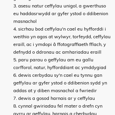
asesu natur ceffylau unigol, a gwerthuso
eu haddasrwydd ar gyfer ystod o ddibenion
masnachol
sicrhau bod ceffylau'n cael eu hyfforddi i
weithio yn agos at wylwyr, torfeydd, ceffylau
eraill, ac i ymdopi â ffotograffiaeth fflach, y
defnydd o ddronau ac amhariadau eraill
paru parau o geffylau am eu gallu
corfforol, natur, hyfforddiant ac ymddygiad
dewis cerbydau sy'n cael eu tynnu gan
geffylau ar gyfer ystod o ddibenion sydd yn
addas at y diben masnachol a fwriedir
dewis a gosod harnais ar y ceffylau
cynnal gwiriadau fel mater o drefn cyn
gyrru ar geffylau, harnais a cherbydau