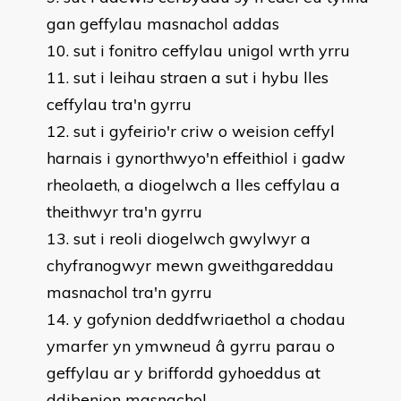
gan geffylau masnachol addas
sut i fonitro ceffylau unigol wrth yrru
sut i leihau straen a sut i hybu lles
ceffylau tra'n gyrru
sut i gyfeirio'r criw o weision ceffyl
harnais i gynorthwyo'n effeithiol i gadw
rheolaeth, a diogelwch a lles ceffylau a
theithwyr tra'n gyrru
sut i reoli diogelwch gwylwyr a
chyfranogwyr mewn gweithgareddau
masnachol tra'n gyrru
y gofynion deddfwriaethol a chodau
ymarfer yn ymwneud â gyrru parau o
geffylau ar y briffordd gyhoeddus at
ddibenion masnachol