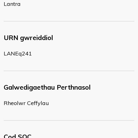
Lantra
URN gwreiddiol
LANEq241
Galwedigaethau Perthnasol
Rheolwr Ceffylau
Cod SOC