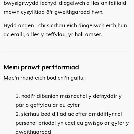
bwysigrwydd iechyd, diogelwch a lles anifeiliaid
mewn cysylltiad â'r gweithgaredd hwn.
Bydd angen i chi sicrhau eich diogelwch eich hun
ac eraill, a lles y ceffylau, yr holl amser.
Meini prawf perfformiad
Mae'n rhaid eich bod chi'n gallu:
​nodi'r dibenion masnachol y defnyddir y
pâr o geffylau ar eu cyfer
sicrhau bod dillad ac offer amddiffynnol
personol priodol yn cael eu gwisgo ar gyfer y
gweithgaredd