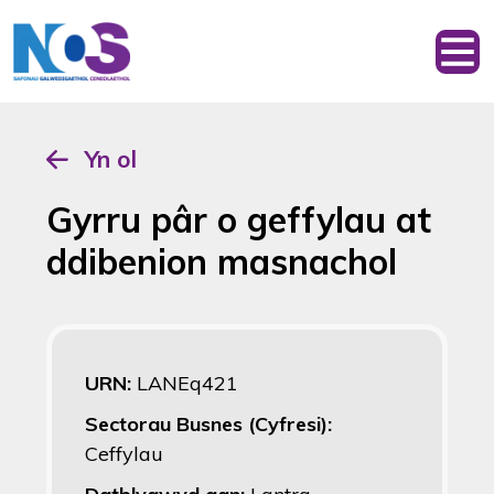
Yn ol
Gyrru pâr o geffylau at
ddibenion masnachol
URN:
LANEq421
Sectorau Busnes (Cyfresi):
Ceffylau