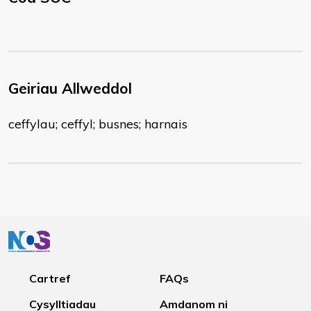
Geiriau Allweddol
ceffylau; ceffyl; busnes; harnais
Cartref
FAQs
Cysylltiadau
Amdanom ni