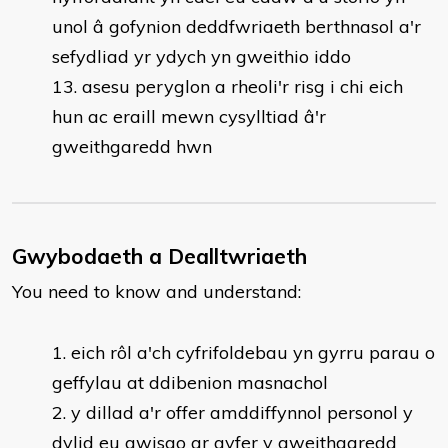
unol â gofynion deddfwriaeth berthnasol a'r
sefydliad yr ydych yn gweithio iddo
asesu peryglon a rheoli'r risg i chi eich
hun ac eraill mewn cysylltiad â'r
gweithgaredd hwn
Gwybodaeth a Dealltwriaeth
You need to know and understand:
​eich rôl a'ch cyfrifoldebau yn gyrru parau o
geffylau at ddibenion masnachol
y dillad a'r offer amddiffynnol personol y
dylid eu gwisgo ar gyfer y gweithgaredd