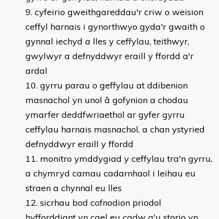
cyfeirio gweithgareddau'r criw o weision
ceffyl harnais i gynorthwyo gyda'r gwaith o
gynnal iechyd a lles y ceffylau, teithwyr,
gwylwyr a defnyddwyr eraill y ffordd a'r
ardal
gyrru parau o geffylau at ddibenion
masnachol yn unol â gofynion a chodau
ymarfer deddfwriaethol ar gyfer gyrru
ceffylau harnais masnachol, a chan ystyried
defnyddwyr eraill y ffordd
monitro ymddygiad y ceffylau tra'n gyrru,
a chymryd camau cadarnhaol i leihau eu
straen a chynnal eu lles
sicrhau bod cofnodion priodol
hyfforddiant yn cael eu cadw a'u storio yn