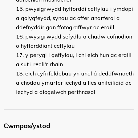
pwysigrwydd hyfforddi ceffylau i ymdopi
a golygfeydd, synau ac offer anarferol a
ddefnyddir gan ffotograffwyr ac eraill
pwysigrwydd sefydlu a chadw cofnodion
o hyfforddiant ceffylau
y perygl i geffylau, i chi eich hun ac eraill
a sut i reoli'r rhain
eich cyfrifoldebau yn unol â deddfwriaeth
a chodau ymarfer iechyd a lles anifeiliaid ac
iechyd a diogelwch perthnasol
Cwmpas/ystod