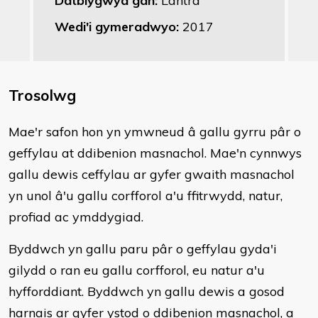
Datblygwyd gan:
Lantra
Wedi'i gymeradwyo:
2017
Trosolwg
​Mae'r safon hon yn ymwneud â gallu gyrru pâr o
geffylau at ddibenion masnachol. Mae'n cynnwys
gallu dewis ceffylau ar gyfer gwaith masnachol
yn unol â'u gallu corfforol a'u ffitrwydd, natur,
profiad ac ymddygiad.
Byddwch yn gallu paru pâr o geffylau gyda'i
gilydd o ran eu gallu corfforol, eu natur a'u
hyfforddiant. Byddwch yn gallu dewis a gosod
harnais ar gyfer ystod o ddibenion masnachol, a