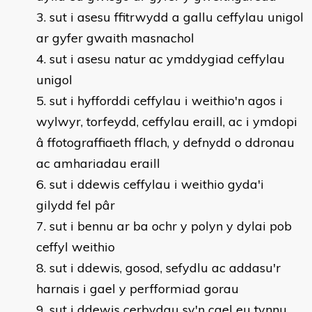
sut i asesu ffitrwydd a gallu ceffylau unigol
ar gyfer gwaith masnachol
sut i asesu natur ac ymddygiad ceffylau
unigol
sut i hyfforddi ceffylau i weithio'n agos i
wylwyr, torfeydd, ceffylau eraill, ac i ymdopi
â ffotograffiaeth fflach, y defnydd o ddronau
ac amhariadau eraill
sut i ddewis ceffylau i weithio gyda'i
gilydd fel pâr
sut i bennu ar ba ochr y polyn y dylai pob
ceffyl weithio
sut i ddewis, gosod, sefydlu ac addasu'r
harnais i gael y perfformiad gorau
sut i ddewis cerbydau sy'n cael eu tynnu