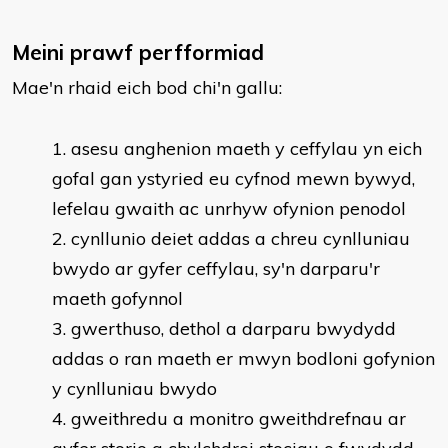
Meini prawf perfformiad
Mae'n rhaid eich bod chi'n gallu:
​asesu anghenion maeth y ceffylau yn eich
gofal gan ystyried eu cyfnod mewn bywyd,
lefelau gwaith ac unrhyw ofynion penodol
cynllunio deiet addas a chreu cynlluniau
bwydo ar gyfer ceffylau, sy'n darparu'r
maeth gofynnol
gwerthuso, dethol a darparu bwydydd
addas o ran maeth er mwyn bodloni gofynion
y cynlluniau bwydo
gweithredu a monitro gweithdrefnau ar