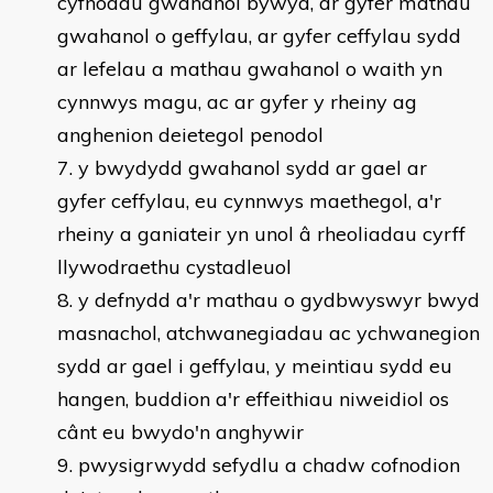
cyfnodau gwahanol bywyd, ar gyfer mathau
gwahanol o geffylau, ar gyfer ceffylau sydd
ar lefelau a mathau gwahanol o waith yn
cynnwys magu, ac ar gyfer y rheiny ag
anghenion deietegol penodol
y bwydydd gwahanol sydd ar gael ar
gyfer ceffylau, eu cynnwys maethegol, a'r
rheiny a ganiateir yn unol â rheoliadau cyrff
llywodraethu cystadleuol
y defnydd a'r mathau o gydbwyswyr bwyd
masnachol, atchwanegiadau ac ychwanegion
sydd ar gael i geffylau, y meintiau sydd eu
hangen, buddion a'r effeithiau niweidiol os
cânt eu bwydo'n anghywir
pwysigrwydd sefydlu a chadw cofnodion