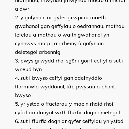
fitaminau, mwynau (mwynau macro a micro)
a dwr
y gofynion ar gyfer grwpiau maeth
gwahanol gan geffylau o oedrannau, mathau,
lefelau a mathau o waith gwahanol yn
cynnwys magu, a'r rheiny â gofynion
deietegol arbennig
pwysigrwydd rhoi sgôr i gorff ceffyl a sut i
wneud hyn.
sut i bwyso ceffyl gan ddefnyddio
fformiwla wyddonol, tâp pwysau a phont
bwyso
yr ystod o ffactorau y mae'n rhaid rhoi
cyfrif amdanynt wrth ffurfio dogn deietegol
sut i ffurfio dogn ar gyfer ceffylau yn ystod