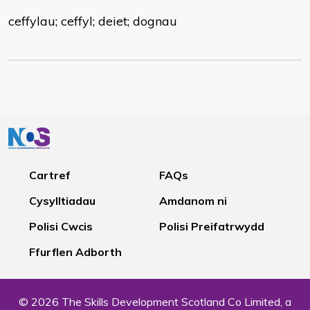
ceffylau; ceffyl; deiet; dognau
Cartref
FAQs
Cysylltiadau
Amdanom ni
Polisi Cwcis
Polisi Preifatrwydd
Ffurflen Adborth
© 2026 The Skills Development Scotland Co Limited, a