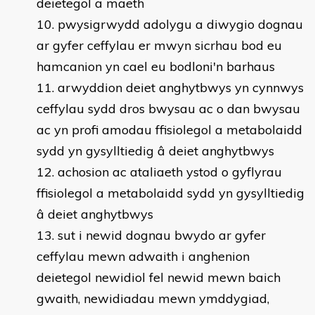
deietegol a maeth
pwysigrwydd adolygu a diwygio dognau
ar gyfer ceffylau er mwyn sicrhau bod eu
hamcanion yn cael eu bodloni'n barhaus
arwyddion deiet anghytbwys yn cynnwys
ceffylau sydd dros bwysau ac o dan bwysau
ac yn profi amodau ffisiolegol a metabolaidd
sydd yn gysylltiedig â deiet anghytbwys
achosion ac ataliaeth ystod o gyflyrau
ffisiolegol a metabolaidd sydd yn gysylltiedig
â deiet anghytbwys
sut i newid dognau bwydo ar gyfer
ceffylau mewn adwaith i anghenion
deietegol newidiol fel newid mewn baich
gwaith, newidiadau mewn ymddygiad,