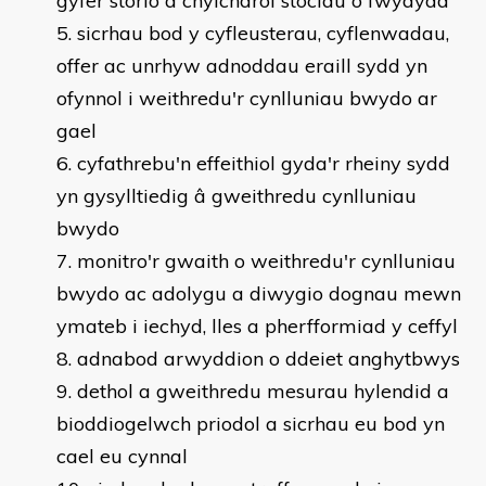
gyfer storio a chylchdroi stociau o fwydydd
sicrhau bod y cyfleusterau, cyflenwadau,
offer ac unrhyw adnoddau eraill sydd yn
ofynnol i weithredu'r cynlluniau bwydo ar
gael
cyfathrebu'n effeithiol gyda'r rheiny sydd
yn gysylltiedig â gweithredu cynlluniau
bwydo
monitro'r gwaith o weithredu'r cynlluniau
bwydo ac adolygu a diwygio dognau mewn
ymateb i iechyd, lles a pherfformiad y ceffyl
adnabod arwyddion o ddeiet anghytbwys
dethol a gweithredu mesurau hylendid a
bioddiogelwch priodol a sicrhau eu bod yn
cael eu cynnal