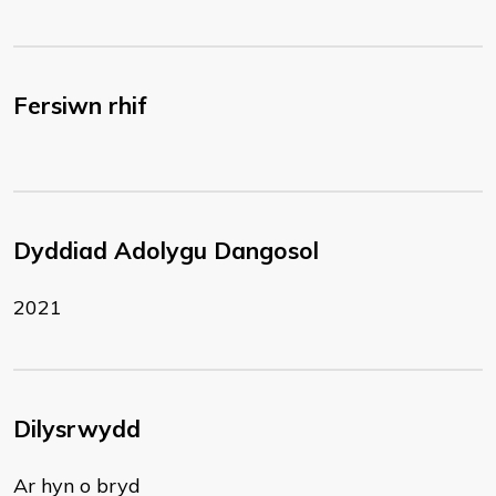
Fersiwn rhif
Dyddiad Adolygu Dangosol
2021
Dilysrwydd
Ar hyn o bryd