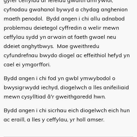
gyfer ceffylau ar lefelau gwaith amrywiol,
cyfnodau gwahanol bywyd a chydag anghenion
maeth penodol. Bydd angen i chi allu adnabod
problemau deietegol cyffredin a welir mewn
ceffylau sydd yn arwain at faeth gwael neu
ddeiet anghytbwys. Mae gweithredu
cyfundrefnau bwydo diogel ac effeithiol hefyd yn
cael ei ymgorffori.
Bydd angen i chi fod yn gwbl ymwybodol o
bwysigrwydd iechyd, diogelwch a lles anifeiliaid
mewn cysylltiad â'r gweithgaredd hwn.
Bydd angen i chi sicrhau eich diogelwch eich hun
ac eraill, a lles y ceffylau, yr holl amser.