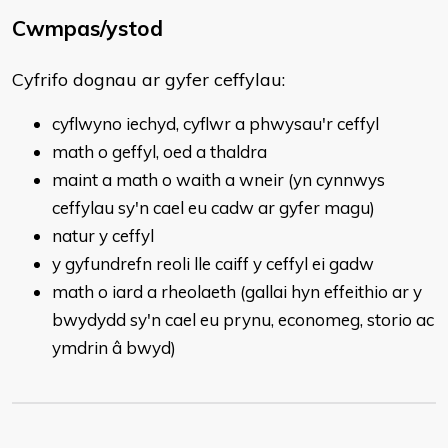
Cwmpas/ystod
​Cyfrifo dognau ar gyfer ceffylau:
cyflwyno iechyd, cyflwr a phwysau'r ceffyl
math o geffyl, oed a thaldra
maint a math o waith a wneir (yn cynnwys
ceffylau sy'n cael eu cadw ar gyfer magu)
natur y ceffyl
y gyfundrefn reoli lle caiff y ceffyl ei gadw
math o iard a rheolaeth (gallai hyn effeithio ar y
bwydydd sy'n cael eu prynu, economeg, storio ac
ymdrin â bwyd)