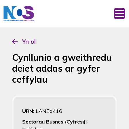
Yn ol
Cynllunio a gweithredu
deiet addas ar gyfer
ceffylau
URN:
LANEq416
Sectorau Busnes (Cyfresi):