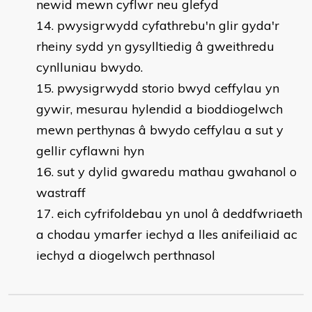
newid mewn cyflwr neu glefyd
pwysigrwydd cyfathrebu'n glir gyda'r
rheiny sydd yn gysylltiedig â gweithredu
cynlluniau bwydo.
pwysigrwydd storio bwyd ceffylau yn
gywir, mesurau hylendid a bioddiogelwch
mewn perthynas â bwydo ceffylau a sut y
gellir cyflawni hyn
sut y dylid gwaredu mathau gwahanol o
wastraff
eich cyfrifoldebau yn unol â deddfwriaeth
a chodau ymarfer iechyd a lles anifeiliaid ac
iechyd a diogelwch perthnasol