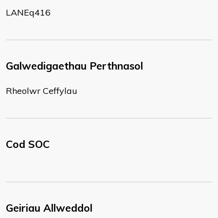
LANEq416
Galwedigaethau Perthnasol
Rheolwr Ceffylau
Cod SOC
Geiriau Allweddol