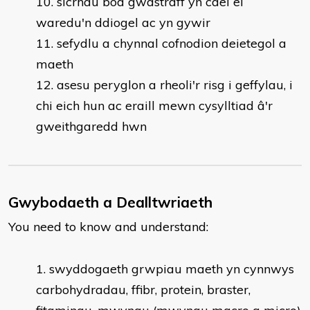
sicrhau bod gwastraff yn cael ei
waredu'n ddiogel ac yn gywir
sefydlu a chynnal cofnodion deietegol a
maeth
asesu peryglon a rheoli'r risg i geffylau, i
chi eich hun ac eraill mewn cysylltiad â'r
gweithgaredd hwn
Gwybodaeth a Dealltwriaeth
You need to know and understand:
​swyddogaeth grwpiau maeth yn cynnwys
carbohydradau, ffibr, protein, braster,