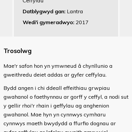
Ceffylau
Datblygwyd gan:
Lantra
Wedi'i gymeradwyo:
2017
Trosolwg
​Mae'r safon hon yn ymwneud â chynllunio a
gweithredu deiet addas ar gyfer ceffylau.
Bydd angen i chi ddeall effeithiau grwpiau
gwahanol o faethynnau ar gorff y ceffyl, a nodi sut
y gellir rhoi'r rhain i geffylau ag anghenion
gwahanol. Mae hyn yn cynnwys cymharu
cynnwys maeth bwydydd a ffurfio dognau ar