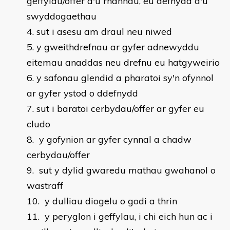
geffylau/offer a'u rhannau, eu defnydd a'u
swyddogaethau
sut i asesu am draul neu niwed
y gweithdrefnau ar gyfer adnewyddu
eitemau anaddas neu drefnu eu hatgyweirio
y safonau glendid a pharatoi sy'n ofynnol
ar gyfer ystod o ddefnydd
sut i baratoi cerbydau/offer ar gyfer eu
cludo
y gofynion ar gyfer cynnal a chadw
cerbydau/offer
sut y dylid gwaredu mathau gwahanol o
wastraff
y dulliau diogelu o godi a thrin
y peryglon i geffylau, i chi eich hun ac i