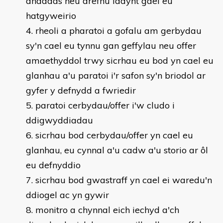
anaddas neu drefnu iddynt gael eu
hatgyweirio
rheoli a pharatoi a gofalu am gerbydau
sy'n cael eu tynnu gan geffylau neu offer
amaethyddol trwy sicrhau eu bod yn cael eu
glanhau a'u paratoi i'r safon sy'n briodol ar
gyfer y defnydd a fwriedir
paratoi cerbydau/offer i'w cludo i
ddigwyddiadau
sicrhau bod cerbydau/offer yn cael eu
glanhau, eu cynnal a'u cadw a'u storio ar ôl
eu defnyddio
sicrhau bod gwastraff yn cael ei waredu'n
ddiogel ac yn gywir
monitro a chynnal eich iechyd a'ch