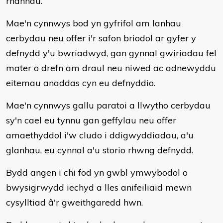
rhannau.
Mae'n cynnwys bod yn gyfrifol am lanhau
cerbydau neu offer i'r safon briodol ar gyfer y
defnydd y'u bwriadwyd, gan gynnal gwiriadau fel
mater o drefn am draul neu niwed ac adnewyddu
eitemau anaddas cyn eu defnyddio.
Mae'n cynnwys gallu paratoi a llwytho cerbydau
sy'n cael eu tynnu gan geffylau neu offer
amaethyddol i'w cludo i ddigwyddiadau, a'u
glanhau, eu cynnal a'u storio rhwng defnydd.
Bydd angen i chi fod yn gwbl ymwybodol o
bwysigrwydd iechyd a lles anifeiliaid mewn
cysylltiad â'r gweithgaredd hwn.