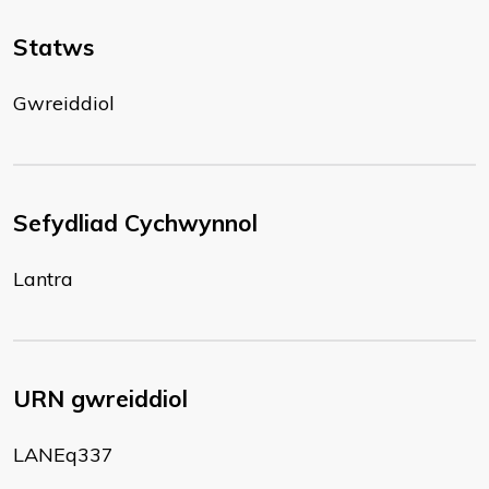
Statws
Gwreiddiol
Sefydliad Cychwynnol
Lantra
URN gwreiddiol
LANEq337