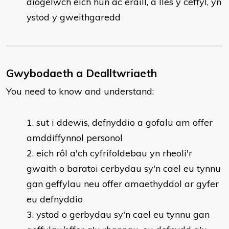
diogelwch eich hun ac eraill, a lles y ceffyl, yn
ystod y gweithgaredd
Gwybodaeth a Dealltwriaeth
You need to know and understand:
​sut i ddewis, defnyddio a gofalu am offer
amddiffynnol personol
eich rôl a'ch cyfrifoldebau yn rheoli'r
gwaith o baratoi cerbydau sy'n cael eu tynnu
gan geffylau neu offer amaethyddol ar gyfer
eu defnyddio
ystod o gerbydau sy'n cael eu tynnu gan