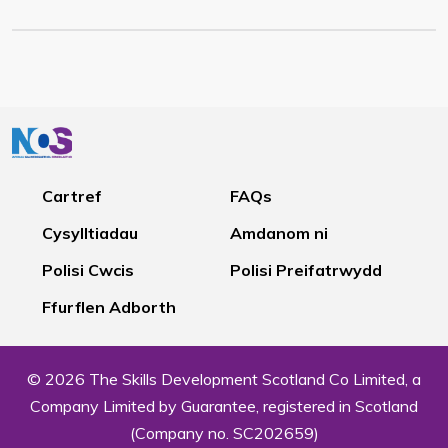
Cartref
FAQs
Cysylltiadau
Amdanom ni
Polisi Cwcis
Polisi Preifatrwydd
Ffurflen Adborth
© 2026 The Skills Development Scotland Co Limited, a
Company Limited by Guarantee, registered in Scotland
(Company no. SC202659)