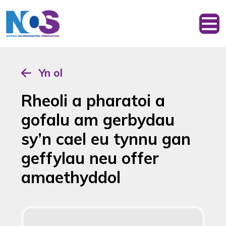
Yn ol
Rheoli a pharatoi a
gofalu am gerbydau
sy’n cael eu tynnu gan
geffylau neu offer
amaethyddol