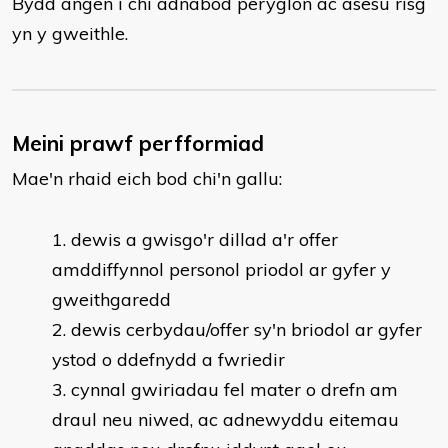
Bydd angen i chi adnabod peryglon ac asesu risg
yn y gweithle.
Meini prawf perfformiad
Mae'n rhaid eich bod chi'n gallu:
​dewis a gwisgo'r dillad a'r offer
amddiffynnol personol priodol ar gyfer y
gweithgaredd
dewis cerbydau/offer sy'n briodol ar gyfer
ystod o ddefnydd a fwriedir
cynnal gwiriadau fel mater o drefn am
draul neu niwed, ac adnewyddu eitemau