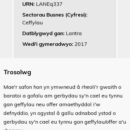
URN:
LANEq337
Sectorau Busnes (Cyfresi):
Ceffylau
Datblygwyd gan:
Lantra
Wedi'i gymeradwyo:
2017
Trosolwg
​Mae'r safon hon yn ymwneud â rheoli'r gwaith o
baratoi a gofalu am gerbydau sy'n cael eu tynnu
gan geffylau neu offer amaethyddol i'w
defnyddio, yn ogystal â gallu adnabod ystod o
gerbydau sy'n cael eu tynnu gan geffylau/offer a'u