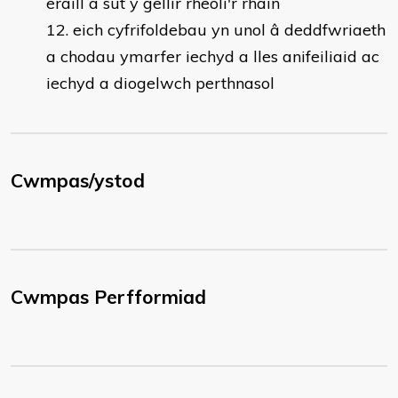
eraill a sut y gellir rheoli'r rhain
eich cyfrifoldebau yn unol â deddfwriaeth
a chodau ymarfer iechyd a lles anifeiliaid ac
iechyd a diogelwch perthnasol
Cwmpas/ystod
Cwmpas Perfformiad