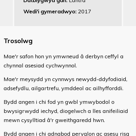
Datblygwyd gan:
Lantra
Wedi'i gymeradwyo:
2017
Trosolwg
​Mae'r safon hon yn ymwneud â derbyn ceffyl a
chynnal asesiad cychwynnol.
Mae'r meysydd yn cynnwys newydd-ddyfodiaid,
adsefydlu, ailgartrefu, ymddeol ac ailhyfforddi.
Bydd angen i chi fod yn gwbl ymwybodol o
bwysigrwydd iechyd, diogelwch a lles anifeiliaid
mewn cysylltiad â'r gweithgaredd hwn.
Bydd angen i chi adnabod peryglon ac asesu risg