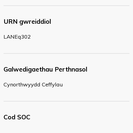
URN gwreiddiol
LANEq302
Galwedigaethau Perthnasol
Cynorthwyydd Ceffylau
Cod SOC