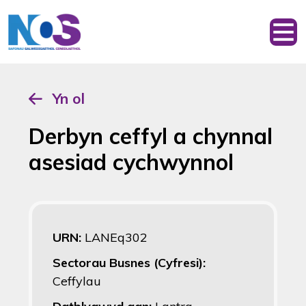
Yn ol
Derbyn ceffyl a chynnal
asesiad cychwynnol
URN:
LANEq302
Sectorau Busnes (Cyfresi):
Ceffylau