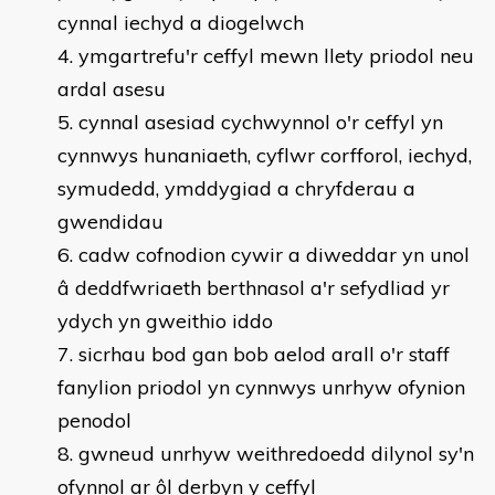
cynnal iechyd a diogelwch
ymgartrefu'r ceffyl mewn llety priodol neu
ardal asesu
cynnal asesiad cychwynnol o'r ceffyl yn
cynnwys hunaniaeth, cyflwr corfforol, iechyd,
symudedd, ymddygiad a chryfderau a
gwendidau
cadw cofnodion cywir a diweddar yn unol
â deddfwriaeth berthnasol a'r sefydliad yr
ydych yn gweithio iddo
sicrhau bod gan bob aelod arall o'r staff
fanylion priodol yn cynnwys unrhyw ofynion
penodol
gwneud unrhyw weithredoedd dilynol sy'n
ofynnol ar ôl derbyn y ceffyl