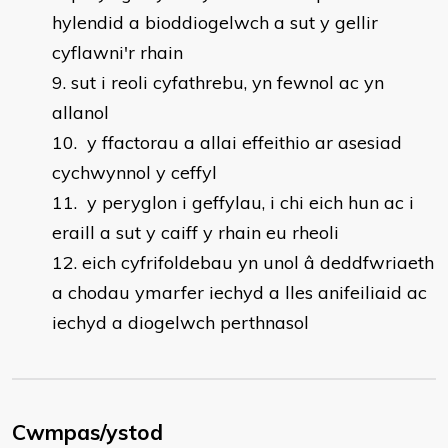
hylendid a bioddiogelwch a sut y gellir
cyflawni'r rhain
sut i reoli cyfathrebu, yn fewnol ac yn
allanol
y ffactorau a allai effeithio ar asesiad
cychwynnol y ceffyl
y peryglon i geffylau, i chi eich hun ac i
eraill a sut y caiff y rhain eu rheoli
eich cyfrifoldebau yn unol â deddfwriaeth
a chodau ymarfer iechyd a lles anifeiliaid ac
iechyd a diogelwch perthnasol
Cwmpas/ystod