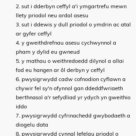
sut i dderbyn ceffyl a'i ymgartrefu mewn
llety priodol neu ardal asesu
sut i ddewis y dull priodol o ymdrin ac atal
ar gyfer ceffyl
y gweithdrefnau asesu cychwynnol a
pham y dylid eu gwneud
y mathau o weithredoedd dilynol a allai
fod eu hangen ar ôl derbyn y ceffyl
pwysigrwydd cadw cofnodion cyflawn a
chywir fel sy'n ofynnol gan ddeddfwriaeth
berthnasol a'r sefydliad yr ydych yn gweithio
iddo
pwysigrwydd cyfrinachedd gwybodaeth a
diogelu data
pwysigrwydd cynnal lefelau priodol o