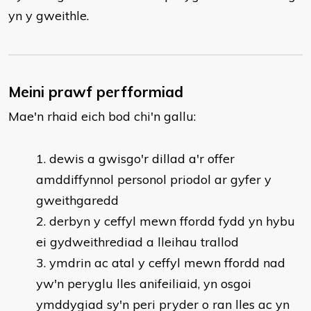
yn y gweithle.
Meini prawf perfformiad
Mae'n rhaid eich bod chi'n gallu:
​dewis a gwisgo'r dillad a'r offer
amddiffynnol personol priodol ar gyfer y
gweithgaredd
derbyn y ceffyl mewn ffordd fydd yn hybu
ei gydweithrediad a lleihau trallod
ymdrin ac atal y ceffyl mewn ffordd nad
yw'n peryglu lles anifeiliaid, yn osgoi
ymddygiad sy'n peri pryder o ran lles ac yn