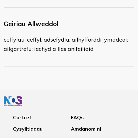
Geiriau Allweddol
ceffylau; ceffyl; adsefydlu; ailhyfforddi; ymddeol;
ailgartrefu; iechyd a lles anifeiliaid
Cartref
FAQs
Cysylltiadau
Amdanom ni