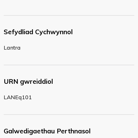
Sefydliad Cychwynnol
Lantra
URN gwreiddiol
LANEq101
Galwedigaethau Perthnasol