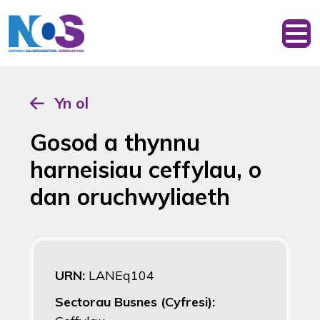
Yn ol
Gosod a thynnu
harneisiau ceffylau, o
dan oruchwyliaeth
URN:
LANEq104
Sectorau Busnes (Cyfresi):