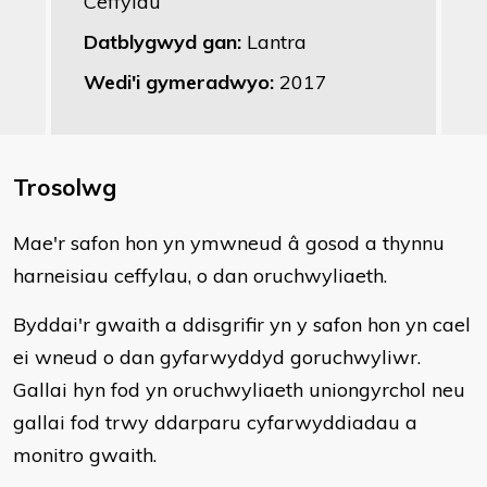
Ceffylau
Datblygwyd gan:
Lantra
Wedi'i gymeradwyo:
2017
Trosolwg
​Mae'r safon hon yn ymwneud â gosod a thynnu
harneisiau ceffylau, o dan oruchwyliaeth.
Byddai'r gwaith a ddisgrifir yn y safon hon yn cael
ei wneud o dan gyfarwyddyd goruchwyliwr.
Gallai hyn fod yn oruchwyliaeth uniongyrchol neu
gallai fod trwy ddarparu cyfarwyddiadau a
monitro gwaith.