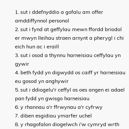
sut i ddefnyddio a gofalu am offer
amddiffynnol personol
sut i fynd at geffylau mewn ffordd briodol
er mwyn lleihau straen arnynt a pherygl i chi
eich hun ac i eraill
sut i osod a thynnu harneisiau ceffylau yn
gywir
beth fydd yn digwydd os caiff yr harneisiau
eu gosod yn anghywir
sut i ddiogelu'r ceffyl os oes angen ei adael
pan fydd yn gwisgo harneisiau
y rhannau o'r ffrwynau a'r cyfrwy
diben esgidiau ymarfer uchel
y rhagofalon diogelwch i'w cymryd wrth