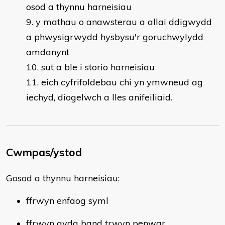
osod a thynnu harneisiau
y mathau o anawsterau a allai ddigwydd
a phwysigrwydd hysbysu'r goruchwylydd
amdanynt
sut a ble i storio harneisiau
eich cyfrifoldebau chi yn ymwneud ag
iechyd, diogelwch a lles anifeiliaid.
Cwmpas/ystod
Gosod a thynnu harneisiau:
ffrwyn enfaog syml
ffrwyn gyda band trwyn penwar