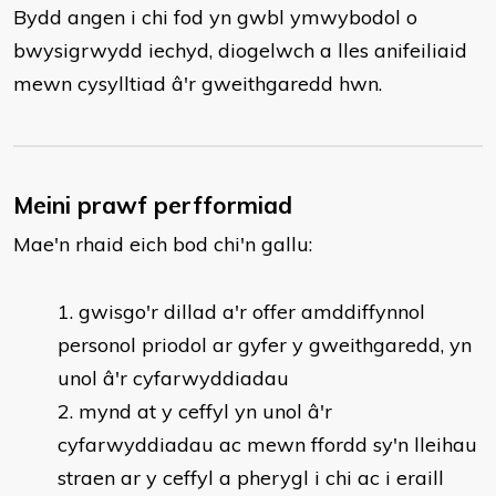
Bydd angen i chi fod yn gwbl ymwybodol o
bwysigrwydd iechyd, diogelwch a lles anifeiliaid
mewn cysylltiad â'r gweithgaredd hwn.
Meini prawf perfformiad
Mae'n rhaid eich bod chi'n gallu:
gwisgo'r dillad a'r offer amddiffynnol
personol priodol ar gyfer y gweithgaredd, yn
unol â'r cyfarwyddiadau
mynd at y ceffyl yn unol â'r
cyfarwyddiadau ac mewn ffordd sy'n lleihau
straen ar y ceffyl a pherygl i chi ac i eraill