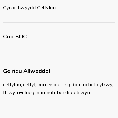
Cynorthwyydd Ceffylau
Cod SOC
Geiriau Allweddol
ceffylau; ceffyl; harneisiau; esgidiau uchel; cyfrwy;
ffrwyn enfaog; numnah; bandiau trwyn