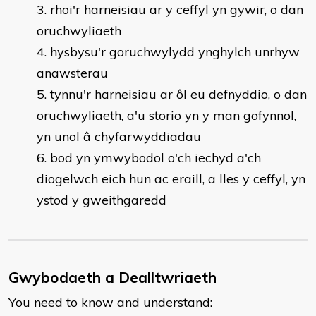
rhoi'r harneisiau ar y ceffyl yn gywir, o dan
oruchwyliaeth
hysbysu'r goruchwylydd ynghylch unrhyw
anawsterau
tynnu'r harneisiau ar ôl eu defnyddio, o dan
oruchwyliaeth, a'u storio yn y man gofynnol,
yn unol â chyfarwyddiadau
bod yn ymwybodol o'ch iechyd a'ch
diogelwch eich hun ac eraill, a lles y ceffyl, yn
ystod y gweithgaredd
Gwybodaeth a Dealltwriaeth
You need to know and understand: