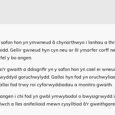
 safon hon yn ymwneud â chynorthwyo i lanhau a thri
aidd. Gellir gwneud hyn cyn neu ar ôl ymarfer corff 
, fel y bo angen.
i'r gwaith a ddisgrifir yn y safon hon yn cael ei wne
wyddyd goruchwylydd. Gallai hyn fod yn oruchwyliae
allai fod trwy roi cyfarwyddiadau a monitro gwaith.
angen i chi fod yn gwbl ymwybodol o bwysigrwydd i
lwch a lles anifeiliaid mewn cysylltiad â'r gweithgar