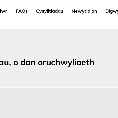
dwr
FAQs
Cysylltiadau
Newyddion
Digw
lau, o dan oruchwyliaeth
u