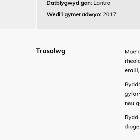
Datblygwyd gan:
Lantra
Wedi'i gymeradwyo:
2017
Trosolwg
Mae'r
rheol
eraill
Bydda
gyfar
neu g
Bydd 
dioge