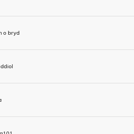
n o bryd
ddiol
a
q101