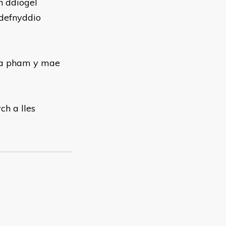
n ddiogel
 defnyddio
au a pham y mae
ch a lles