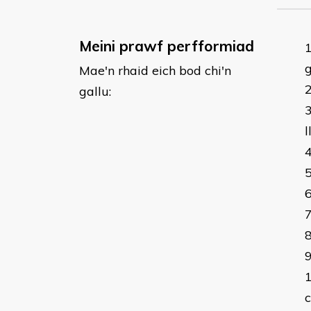
Meini prawf perfformiad
Mae'n rhaid eich bod chi'n
gallu:
l
c