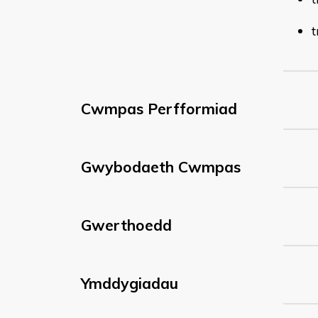
t
Cwmpas Perfformiad
Gwybodaeth Cwmpas
Gwerthoedd
Ymddygiadau