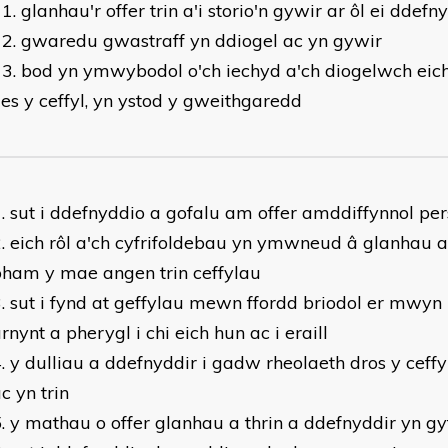
glanhau'r offer trin a'i storio'n gywir ar ôl ei ddefn
gwaredu gwastraff yn ddiogel ac yn gywir
bod yn ymwybodol o'ch iechyd a'ch diogelwch eich 
les y ceffyl, yn ystod y gweithgaredd
sut i ddefnyddio a gofalu am offer amddiffynnol per
eich rôl a'ch cyfrifoldebau yn ymwneud â glanhau a 
ham y mae angen trin ceffylau
sut i fynd at geffylau mewn ffordd briodol er mwyn 
rnynt a pherygl i chi eich hun ac i eraill
y dulliau a ddefnyddir i gadw rheolaeth dros y ceffy
c yn trin
y mathau o offer glanhau a thrin a ddefnyddir yn gy