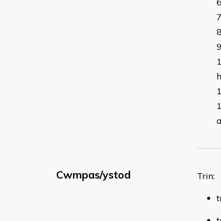
a
Cwmpas/ystod
Trin:
t
t