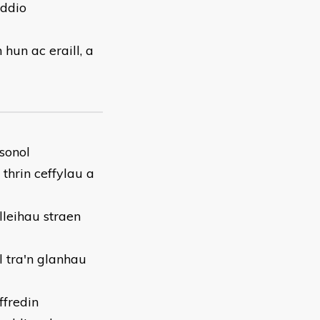
yddio
hun ac eraill, a
sonol
thrin ceffylau a
lleihau straen
l tra'n glanhau
ffredin