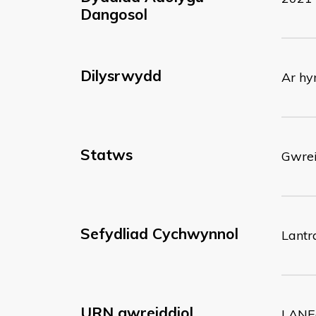
Dangosol
Dilysrwydd
Ar hy
Statws
Gwrei
Sefydliad Cychwynnol
Lantr
URN gwreiddiol
LANE