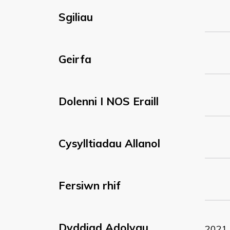
Sgiliau
Geirfa
Dolenni I NOS Eraill
Cysylltiadau Allanol
Fersiwn rhif
Dyddiad Adolygu
2021