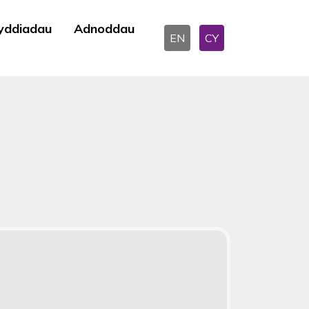
yddiadau
Adnoddau
EN
CY