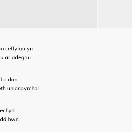
n ceffylau yn
neu ar adegau
ud o dan
th uniongyrchol
echyd,
edd hwn.