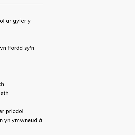
ol ar gyfer y
n ffordd sy'n
th
aeth
er priodol
on yn ymwneud â