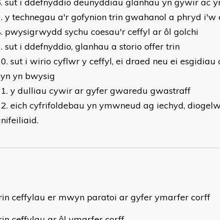
sut i ddefnyddio deunyddiau glanhau yn gywir ac y
y technegau a'r gofynion trin gwahanol a phryd i'w
pwysigrwydd sychu coesau'r ceffyl ar ôl golchi
sut i ddefnyddio, glanhau a storio offer trin
sut i wirio cyflwr y ceffyl, ei draed neu ei esgidi
hyn yn bwysig
y dulliau cywir ar gyfer gwaredu gwastraff
eich cyfrifoldebau yn ymwneud ag iechyd, diogelw
nifeiliaid.
rin ceffylau er mwyn paratoi ar gyfer ymarfer corff
rin ceffylau ar ôl ymarfer corff