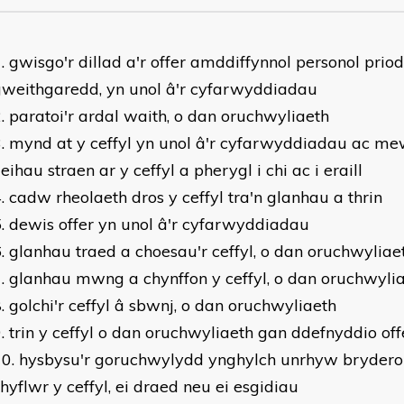
gwisgo'r dillad a'r offer amddiffynnol personol priod
gweithgaredd, yn unol â'r cyfarwyddiadau
paratoi'r ardal waith, o dan oruchwyliaeth
mynd at y ceffyl yn unol â'r cyfarwyddiadau ac mew
leihau straen ar y ceffyl a pherygl i chi ac i eraill
cadw rheolaeth dros y ceffyl tra'n glanhau a thrin
dewis offer yn unol â'r cyfarwyddiadau
glanhau traed a choesau'r ceffyl, o dan oruchwyliae
glanhau mwng a chynffon y ceffyl, o dan oruchwyli
golchi'r ceffyl â sbwnj, o dan oruchwyliaeth
trin y ceffyl o dan oruchwyliaeth gan ddefnyddio off
hysbysu'r goruchwylydd ynghylch unrhyw bryder
hyflwr y ceffyl, ei draed neu ei esgidiau