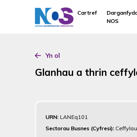
Cartref
Darganfyd
NOS
Yn ol
Glanhau a thrin ceffy
URN:
LANEq101
Sectorau Busnes (Cyfresi):
Ceffyla