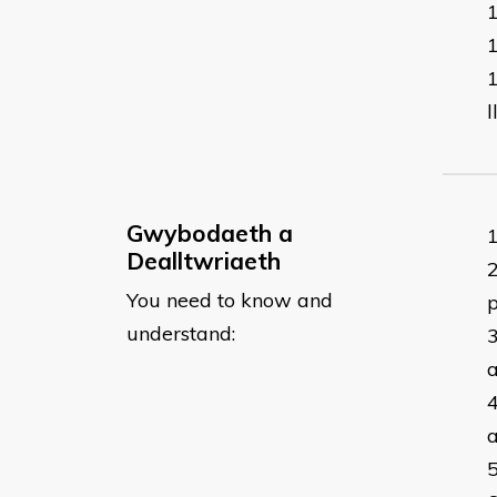
l
Gwybodaeth a
Dealltwriaeth
You need to know and
p
understand:
a
a