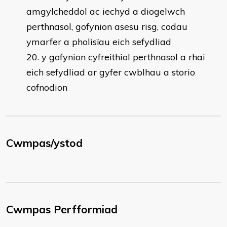
amgylcheddol ac iechyd a diogelwch
perthnasol, gofynion asesu risg, codau
ymarfer a pholisïau eich sefydliad
y gofynion cyfreithiol perthnasol a rhai
eich sefydliad ar gyfer cwblhau a storio
cofnodion
Cwmpas/ystod
Cwmpas Perfformiad