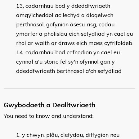
cadarnhau bod y ddeddfwriaeth
amgylcheddol ac iechyd a diogelwch
perthnasol, gofynion asesu risg, codau
ymarfer a pholisïau eich sefydliad yn cael eu
rhoi ar waith ar draws eich maes cyfrifoldeb
cadarnhau bod cofnodion yn cael eu
cynnal a'u storio fel sy'n ofynnol gan y
ddeddfwriaeth berthnasol a'ch sefydliad
Gwybodaeth a Dealltwriaeth
You need to know and understand:
y chwyn, plâu, clefydau, diffygion neu