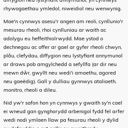
rhywogaethau ymledol, niweidiol neu wenwynig.
Mae'n cynnwys asesu'r angen am reoli, cynllunio'r
mesurau rheoli, rhoi cynlluniau ar waith ac
adolygu eu heffeithiolrwydd. Mae ystod o
dechnegau ac offer ar gael ar gyfer rheoli chwyn,
plâu, clefydau, diffygion neu lystyfiant annymunol
ar draws pob amgylchedd a sefyllfa (ar dir neu
mewn dŵr, gwyllt neu wedi'i amaethu, agored
neu gaeëdig). Gall y dulliau gynnwys ataliaeth,
monitro, rheoli a dileu.
Nid yw'r safon hon yn cynnwys y gwaith sy'n cael
ei wneud gan gynghorydd arbenigol fydd fel arfer
wedi nodi ymlaen llaw pa fesurau rheoli y dylid