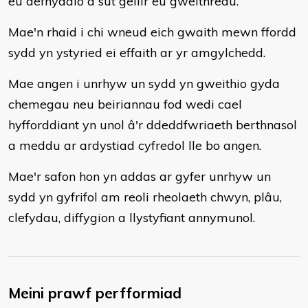
eu defnyddio a sut gellir eu gweithredu.
Mae'n rhaid i chi wneud eich gwaith mewn ffordd
sydd yn ystyried ei effaith ar yr amgylchedd.
Mae angen i unrhyw un sydd yn gweithio gyda
chemegau neu beiriannau fod wedi cael
hyfforddiant yn unol â'r ddeddfwriaeth berthnasol
a meddu ar ardystiad cyfredol lle bo angen.
Mae'r safon hon yn addas ar gyfer unrhyw un
sydd yn gyfrifol am reoli rheolaeth chwyn, plâu,
clefydau, diffygion a llystyfiant annymunol.
Meini prawf perfformiad