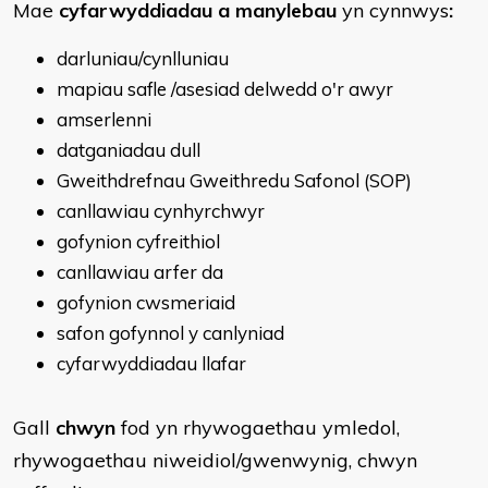
Mae
cyfarwyddiadau a manylebau
yn cynnwys
:
darluniau/cynlluniau
mapiau safle /asesiad delwedd o'r awyr
amserlenni
datganiadau dull
Gweithdrefnau Gweithredu Safonol (SOP)
canllawiau cynhyrchwyr
gofynion cyfreithiol
canllawiau arfer da
gofynion cwsmeriaid
safon gofynnol y canlyniad
cyfarwyddiadau llafar
Gall
chwyn
fod yn rhywogaethau ymledol,
rhywogaethau niweidiol/gwenwynig, chwyn