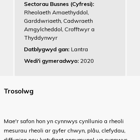
Sectorau Busnes (Cyfresi):
Rheolaeth Amaethyddol,
Garddwriaeth, Cadwraeth
Amgylcheddol, Crofftwyr a
Thyddynwyr
Datblygwyd gan:
Lantra
Wedi'i gymeradwyo:
2020
Trosolwg
Mae'r safon hon yn cynnwys cynllunio a rheoli
mesurau rheoli ar gyfer chwyn, plâu, clefydau,
diffygion neu lystyfiant annymunol, yn cynnwys