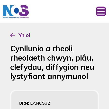
Yn ol
Cynllunio a rheoli
rheolaeth chwyn, plâu,
clefydau, diffygion neu
lystyfiant annymunol
URN:
LANCS32