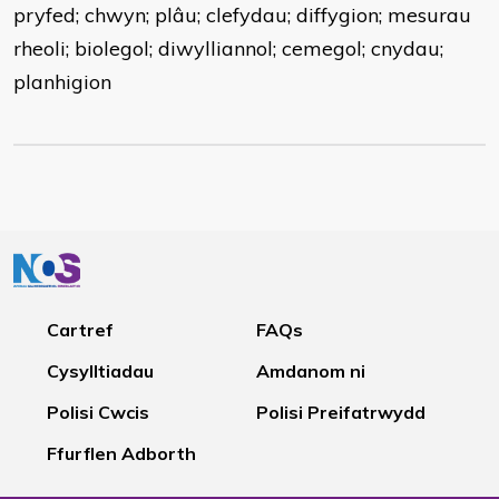
pryfed; chwyn; plâu; clefydau; diffygion; mesurau
rheoli; biolegol; diwylliannol; cemegol; cnydau;
planhigion
Cartref
FAQs
Cysylltiadau
Amdanom ni
Polisi Cwcis
Polisi Preifatrwydd
Ffurflen Adborth