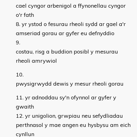
cael cyngor arbenigol a ffynonellau cyngor
o'r fath
yr ystod o fesurau rheoli sydd ar gael a'r
amseriad gorau ar gyfer eu defnyddio
costau, risg a buddion posibl y mesurau
rheoli amrywiol
pwysigrwydd dewis y mesur rheoli gorau
yr adnoddau sy'n ofynnol ar gyfer y
gwaith
yr unigolion, grwpiau neu sefydliadau
perthnasol y mae angen eu hysbysu am eich
cynllun