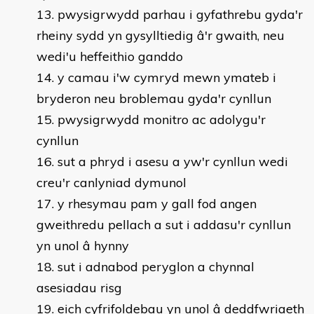
pwysigrwydd parhau i gyfathrebu gyda'r
rheiny sydd yn gysylltiedig â'r gwaith, neu
wedi'u heffeithio ganddo
y camau i'w cymryd mewn ymateb i
bryderon neu broblemau gyda'r cynllun
pwysigrwydd monitro ac adolygu'r
cynllun
sut a phryd i asesu a yw'r cynllun wedi
creu'r canlyniad dymunol
y rhesymau pam y gall fod angen
gweithredu pellach a sut i addasu'r cynllun
yn unol â hynny
sut i adnabod peryglon a chynnal
asesiadau risg
eich cyfrifoldebau yn unol â deddfwriaeth