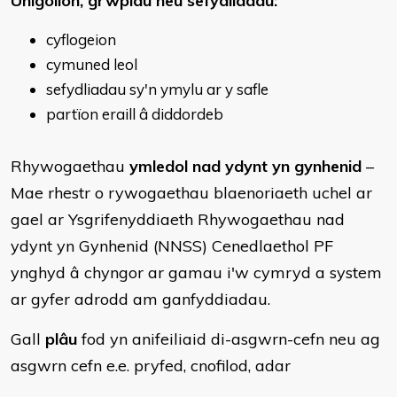
Unigolion, grwpiau neu sefydliadau:
cyflogeion
cymuned leol
sefydliadau sy'n ymylu ar y safle
partïon eraill â diddordeb
Rhywogaethau
ymledol nad ydynt yn gynhenid
–
Mae rhestr o rywogaethau blaenoriaeth uchel ar
gael ar Ysgrifenyddiaeth Rhywogaethau nad
ydynt yn Gynhenid (NNSS) Cenedlaethol PF
ynghyd â chyngor ar gamau i'w cymryd a system
ar gyfer adrodd am ganfyddiadau.
Gall
plâu
fod yn anifeiliaid di-asgwrn-cefn neu ag
asgwrn cefn e.e. pryfed, cnofilod, adar