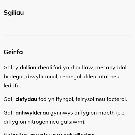
Sgiliau
Geirfa
Gall y
dulliau rheoli
fod yn rhai llaw, mecanyddol,
biolegol, diwylliannol, cemegol, dileu, atal neu
leddfu.
Gall
clefydau
fod yn ffyngol, feirysol neu facterol.
Gall
anhwylderau
gynnwys diffygion maeth (e.e.
diffygion nitrogen neu galsiwm).