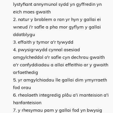
lystyfiant annymunol sydd yn gyffredin yn
eich maes gwaith
natur y broblem o ran yr hyn y gallai ei
wneud i'r safle a pha mor gyflym y gallai
ddatblygu
effaith y tymor a'r tywydd
pwysigrwydd cynnal asesiad
amgylcheddol o'r safle cyn dechrau gwaith
a'r canfyddiadau a allai effeithio ar y gwaith
arfaethedig
yr amgylchiadau lle gallai dim ymyrraeth
fod orau
rheolaeth integredig plâu a'i manteision a'i
hanfanteision
y rhesymau pam y gallai fod yn bwysig