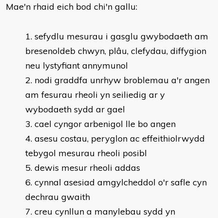
Mae'n rhaid eich bod chi'n gallu:
sefydlu mesurau i gasglu gwybodaeth am
bresenoldeb chwyn, plâu, clefydau, diffygion
neu lystyfiant annymunol
nodi graddfa unrhyw broblemau a'r angen
am fesurau rheoli yn seiliedig ar y
wybodaeth sydd ar gael
cael cyngor arbenigol lle bo angen
asesu costau, peryglon ac effeithiolrwydd
tebygol mesurau rheoli posibl
dewis mesur rheoli addas
cynnal asesiad amgylcheddol o'r safle cyn
dechrau gwaith
creu cynllun a manylebau sydd yn