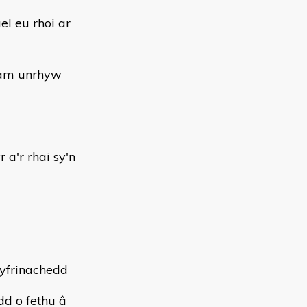
l eu rhoi ar
 am unrhyw
'r rhai sy'n
cyfrinachedd
dd o fethu â