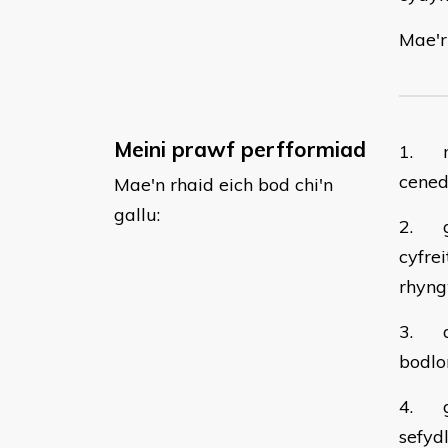
Mae'r
Meini prawf perfformiad
1. mo
cened
Mae'n rhaid eich bod chi'n
gallu:
2. gw
cyfre
rhyng
3. da
bodlon
4. gw
sefyd