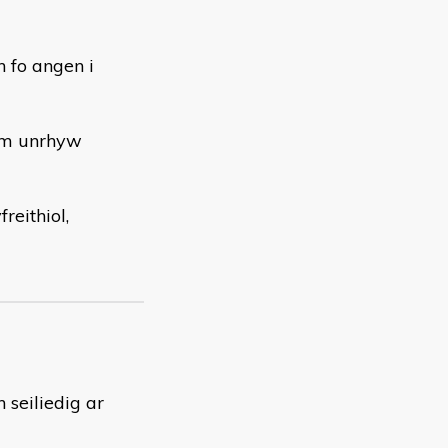
 fo angen i
 am unrhyw
reithiol,
seiliedig ar