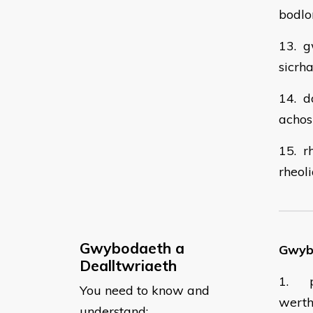
bodlo
13. g
sicrh
14. d
achos
15. r
rheol
Gwybodaeth a
Gwybo
Dealltwriaeth
1. pw
You need to know and
werth 
understand: