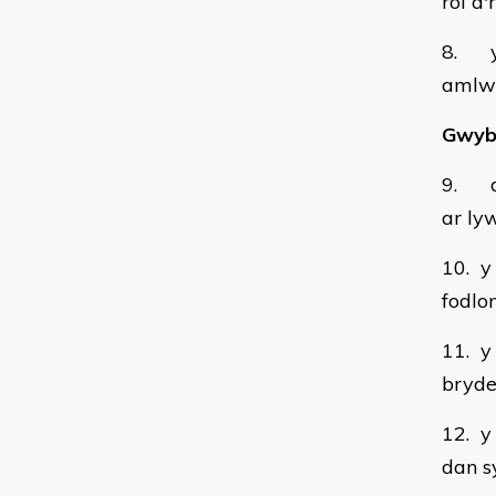
rôl a
8. y 
amlwg
Gwybo
9. di
ar ly
10. y
fodlo
11. y
bryde
12. y
dan s