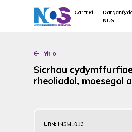
Cartref
Darganfyd
NOS
Yn ol
Sicrhau cydymffurfiaet
rheoliadol, moesegol 
URN:
INSML013