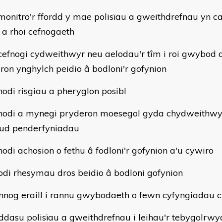
nitro'r ffordd y mae polisïau a gweithdrefnau yn cae
 a rhoi cefnogaeth
fnogi cydweithwyr neu aelodau'r tîm i roi gwybod
ron ynghylch peidio â bodloni'r gofynion
di risgiau a pheryglon posibl
di a mynegi pryderon moesegol gyda chydweithwyr a
ud penderfyniadau
di achosion o fethu â fodloni'r gofynion a'u cywiro
odi rhesymau dros beidio â bodloni gofynion
nnog eraill i rannu gwybodaeth o fewn cyfyngiadau 
ddasu polisïau a gweithdrefnau i leihau'r tebygolrwy