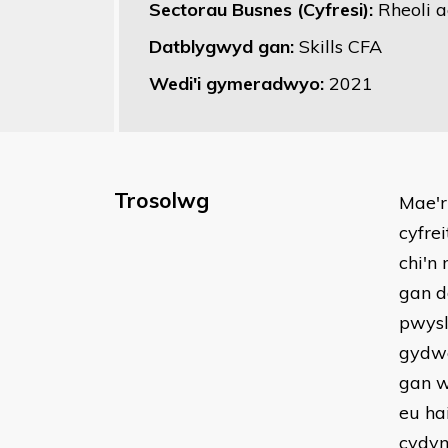
Sectorau Busnes (Cyfresi):
Rheoli 
Datblygwyd gan:
Skills CFA
Wedi'i gymeradwyo:
2021
Trosolwg
Mae'r
cyfre
chi'n
gan d
pwysl
gydwe
gan w
eu ha
cydym