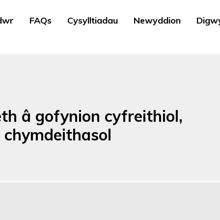
dwr
FAQs
Cysylltiadau
Newyddion
Digw
h â gofynion cyfreithiol,
a chymdeithasol