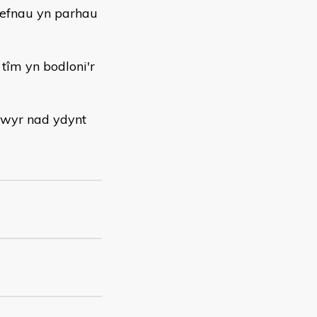
efnau yn parhau
tîm yn bodloni'r
hwyr nad ydynt