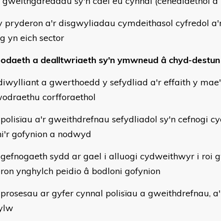
'r gweithgareddau sy'n cael eu cynnal (cenedlaethol a
pryderon a'r disgwyliadau cymdeithasol cyfredol a'r r
 yn eich sector
daeth a dealltwriaeth sy'n ymwneud â chyd-destun
wylliant a gwerthoedd y sefydliad a'r effaith y mae'r
wodraethu corfforaethol
 polisïau a'r gweithdrefnau sefydliadol sy'n cefnogi c
ni'r gofynion a nodwyd
 gefnogaeth sydd ar gael i alluogi cydweithwyr i ro
ron ynghylch peidio â bodloni gofynion
 prosesau ar gyfer cynnal polisïau a gweithdrefnau, 
ylw