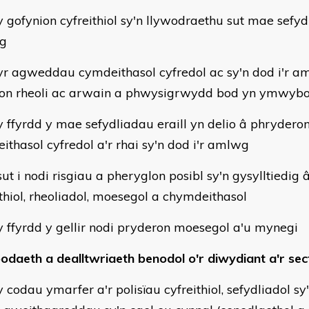
gofynion cyfreithiol sy'n llywodraethu sut mae sefyd
eg
 agweddau cymdeithasol cyfredol ac sy'n dod i'r a
ion rheoli ac arwain a phwysigrwydd bod yn ymwybod
ffyrdd y mae sefydliadau eraill yn delio â phrydero
ithasol cyfredol a'r rhai sy'n dod i'r amlwg
t i nodi risgiau a pheryglon posibl sy'n gysylltiedig 
ithiol, rheoliadol, moesegol a chymdeithasol
ffyrdd y gellir nodi pryderon moesegol a'u mynegi
daeth a dealltwriaeth benodol o'r diwydiant a'r sec
codau ymarfer a'r polisïau cyfreithiol, sefydliadol sy'