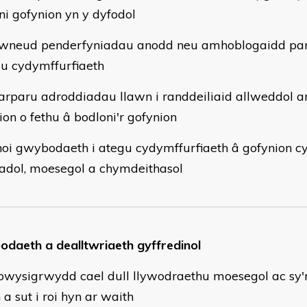
ni gofynion yn y dyfodol
wneud penderfyniadau anodd neu amhoblogaidd pan
au cydymffurfiaeth
arparu adroddiadau llawn i randdeiliaid allweddol
ion o fethu â bodloni'r gofynion
hoi gwybodaeth i ategu cydymffurfiaeth â gofynion cyf
iadol, moesegol a chymdeithasol
daeth a dealltwriaeth gyffredinol
ysigrwydd cael dull llywodraethu moesegol ac sy'n 
a sut i roi hyn ar waith