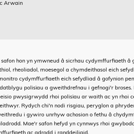
ac Arwain
 safon hon yn ymwneud â sicrhau cydymffurfiaeth â 
ithiol, rheoliadol, moesegol a chymdeithasol eich sefy
 monitro cydymffurfiaeth eich sefydliad â gofynion peno
datblygu polisïau a gweithdrefnau i gefnogi'r broses
eisio pwysigrwydd rhoi polisïau ar waith ac yn rhoi c
ithwyr. Rydych chi'n nodi risgiau, peryglon a phryde
eithredu i gywiro unrhyw achosion o fethu â chydymf
iladrodd. Mae'r safon hefyd yn cynnwys rhoi gwyboda
ffurfiaeth ac adrodd i randdeiliaid.