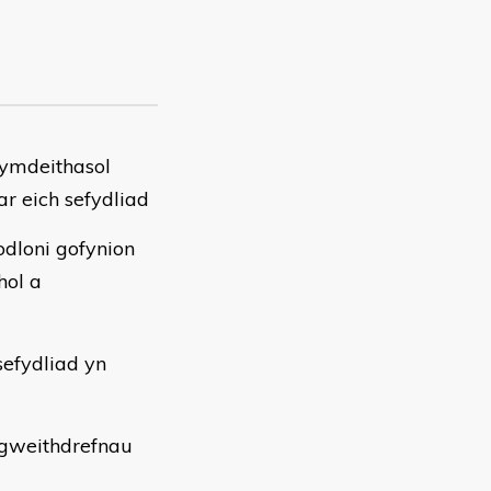
hymdeithasol
ar eich sefydliad
dloni gofynion
hol a
sefydliad yn
 gweithdrefnau