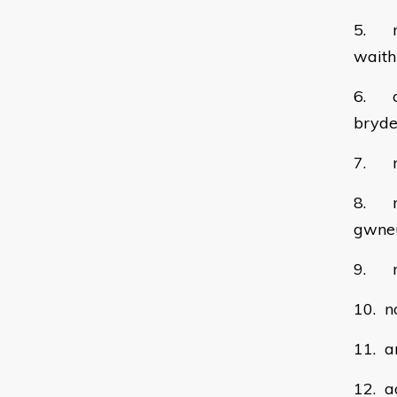
5. mo
waith
6. ce
bryde
7. no
8. no
gwne
9. no
10. n
11. a
12. a