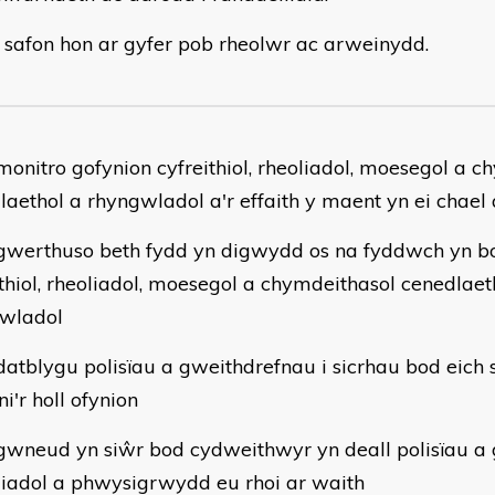
 safon hon ar gyfer pob rheolwr ac arweinydd.
nitro gofynion cyfreithiol, rheoliadol, moesegol a c
laethol a rhyngwladol a'r effaith y maent yn ei chael 
erthuso beth fydd yn digwydd os na fyddwch yn bo
ithiol, rheoliadol, moesegol a chymdeithasol cenedlaet
wladol
tblygu polisïau a gweithdrefnau i sicrhau bod eich 
i'r holl ofynion
neud yn siŵr bod cydweithwyr yn deall polisïau a
liadol a phwysigrwydd eu rhoi ar waith