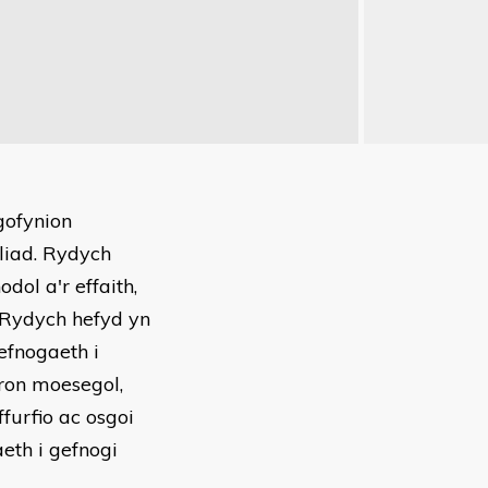
gofynion
dliad. Rydych
dol a'r effaith,
. Rydych hefyd yn
efnogaeth i
ron moesegol,
furfio ac osgoi
eth i gefnogi