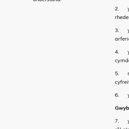
2. y 
rhed
3. yr
arfer
4. y 
cymde
5. su
cyfre
6. y 
Gwybo
7. y 