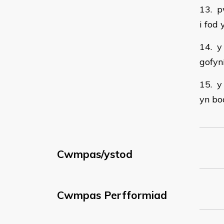
13. p
i fod 
14. y
gofyn
15. y
yn bo
Cwmpas/ystod
Cwmpas Perfformiad