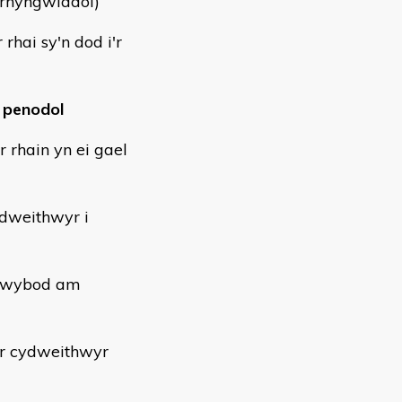
 rhyngwladol)
hai sy'n dod i'r
 penodol
 rhain yn ei gael
ydweithwyr i
i gwybod am
a'r cydweithwyr