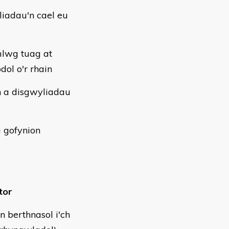
liadau'n cael eu
mlwg tuag at
ol o'r rhain
n a disgwyliadau
â gofynion
tor
n berthnasol i'ch