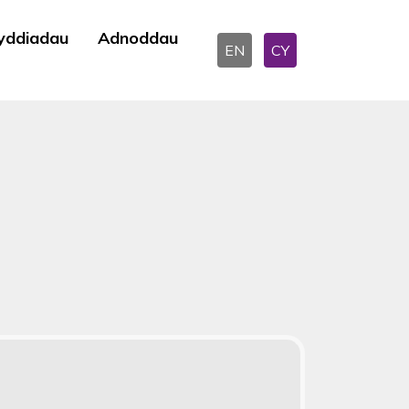
yddiadau
Adnoddau
EN
CY