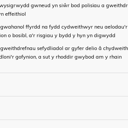
wysigrwydd gwneud yn siŵr bod polisïau a gweithdr
yn effeithiol
 gwahanol ffyrdd na fydd cydweithwyr neu aelodau'r 
ion o bosibl, a'r risgiau y bydd y hyn yn digwydd
 gweithdrefnau sefydliadol ar gyfer delio â chydweit
dloni'r gofynion, a sut y rhoddir gwybod am y rhain