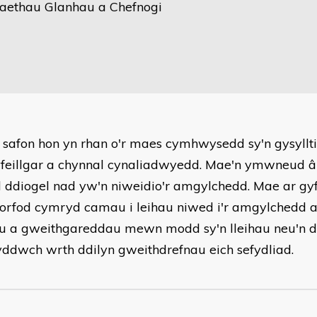
ethau Glanhau a Chefnogi
 safon hon yn rhan o'r maes cymhwysedd sy'n gysyllt
feillgar a chynnal cynaliadwyedd. Mae'n ymwneud 
d ddiogel nad yw'n niweidio'r amgylchedd. Mae ar gy
gorfod cymryd camau i leihau niwed i'r amgylchedd 
u a gweithgareddau mewn modd sy'n lleihau neu'n di
yddwch wrth ddilyn gweithdrefnau eich sefydliad.