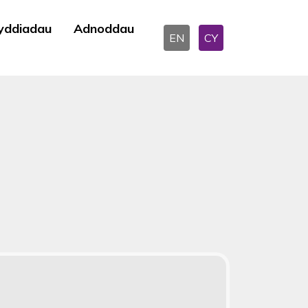
yddiadau
Adnoddau
EN
CY