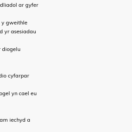
dliadol ar gyfer
n y gweithle
d yr asesiadau
r diogelu
dio cyfarpar
gel yn cael eu
 am iechyd a