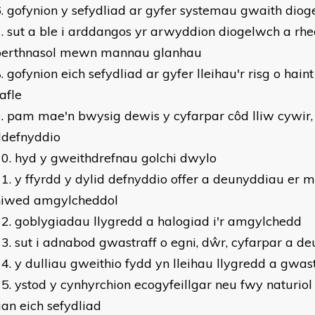
gofynion y sefydliad ar gyfer systemau gwaith diog
sut a ble i arddangos yr arwyddion diogelwch a rheo
perthnasol mewn mannau glanhau
gofynion eich sefydliad ar gyfer lleihau'r risg o hain
afle
pam mae'n bwysig dewis y cyfarpar côd lliw cywir, 
ddefnyddio
hyd y gweithdrefnau golchi dwylo
y ffyrdd y dylid defnyddio offer a deunyddiau er 
niwed amgylcheddol
goblygiadau llygredd a halogiad i'r amgylchedd
sut i adnabod gwastraff o egni, dŵr, cyfarpar a d
y dulliau gweithio fydd yn lleihau llygredd a gwa
ystod y cynhyrchion ecogyfeillgar neu fwy naturiol
an eich sefydliad