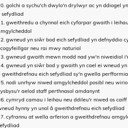
golchi a sychu'ch dwylo'n drylwyr ac yn ddiogel yn
 sefydliad
gweithredu a chynnal eich cyfarpar gwaith i leiha
amgylcheddol
gwneud yn siŵr bod eich sefydliad yn defnyddio c
cogyfeillgar neu rai mwy naturiol
gwneud gwaith mewn modd nad yw'n niweidiol i'
gwneud yn siŵr bod y gwaith yn cael ei wneud yn 
 gweithdrefnau eich sefydliad sy'n gwella perfform
nodi unrhyw niwed amgylcheddol posibl neu wirio
ysbysu'r aelod staff perthnasol amdanynt
cymryd camau i leihau neu ddileu'r niwed os caiff
neud hynny yn unol â gweithdrefnau eich sefydliad
cyfrannu at wella arferion a gweithdrefnau amgyl
efydliad