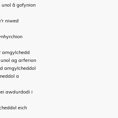
 unol â gofynion
u'r niwed
ynhyrchion
r amgylchedd
unol ag arferion
iad amgylcheddol
neddol a
 ei awdurdodi i
cheddol eich