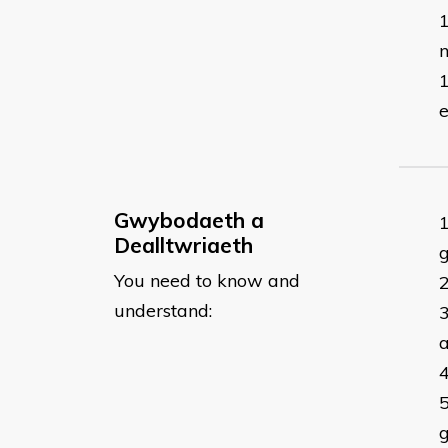
e
Gwybodaeth a
Dealltwriaeth
g
You need to know and
understand:
a
g