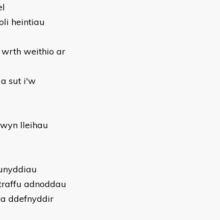
el
li heintiau
t wrth weithio ar
a sut i'w
mwyn lleihau
eunyddiau
straffu adnoddau
 a ddefnyddir