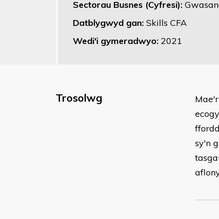
Sectorau Busnes (Cyfresi):
Gwasana
Datblygwyd gan:
Skills CFA
Wedi'i gymeradwyo:
2021
Trosolwg
Mae'r
ecogy
fford
sy'n 
tasga
aflon