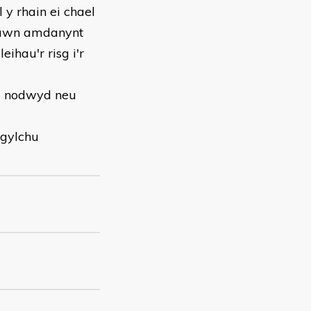
 y rhain ei chael
iawn amdanynt
ihau'r risg i'r
a nodwyd neu
lgylchu