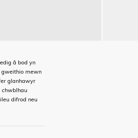
iedig â bod yn
â gweithio mewn
fer glanhawyr
a chwblhau
leu difrod neu