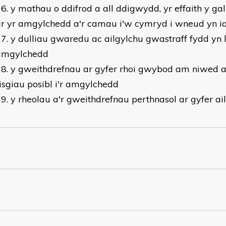
y mathau o ddifrod a all ddigwydd, yr effaith y gall
ar yr amgylchedd a'r camau i'w cymryd i wneud yn 
y dulliau gwaredu ac ailgylchu gwastraff fydd yn lle
amgylchedd
y gweithdrefnau ar gyfer rhoi gwybod am niwed 
isgiau posibl i'r amgylchedd
y rheolau a'r gweithdrefnau perthnasol ar gyfer ai