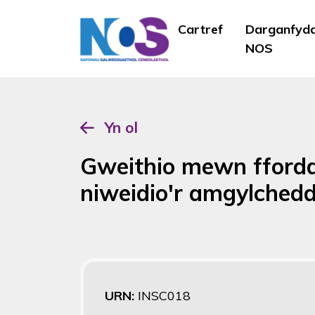
Cartref
Darganfyd
NOS
Yn ol
Gweithio mewn ffordd
niweidio'r amgylched
URN:
INSC018