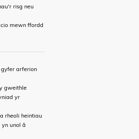
au'r risg neu
acio mewn ffordd
gyfer arferion
y gweithle
yniad yr
a rheoli heintiau
 yn unol â