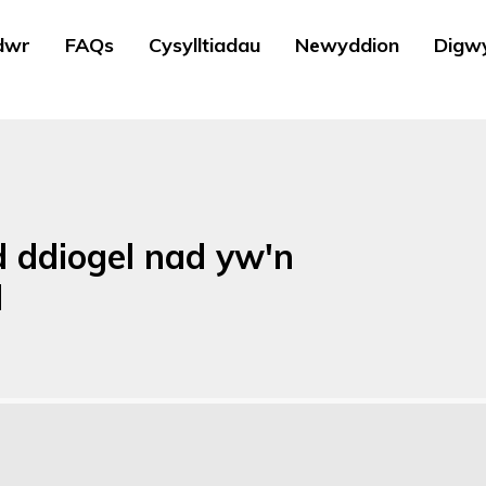
dwr
FAQs
Cysylltiadau
Newyddion
Digw
 ddiogel nad yw'n
d