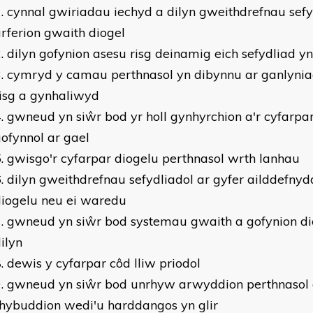
cynnal gwiriadau iechyd a dilyn gweithdrefnau sefy
rferion gwaith diogel
dilyn gofynion asesu risg deinamig eich sefydliad y
cymryd y camau perthnasol yn dibynnu ar ganlynia
isg a gynhaliwyd
gwneud yn siŵr bod yr holl gynhyrchion a'r cyfarpa
ofynnol ar gael
gwisgo'r cyfarpar diogelu perthnasol wrth lanhau
dilyn gweithdrefnau sefydliadol ar gyfer ailddefnyd
diogelu neu ei waredu
gwneud yn siŵr bod systemau gwaith a gofynion dio
ilyn
dewis y cyfarpar côd lliw priodol
gwneud yn siŵr bod unrhyw arwyddion perthnasol
hybuddion wedi'u harddangos yn glir