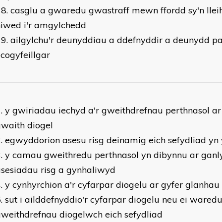
casglu a gwaredu gwastraff mewn ffordd sy'n lleih
niwed i'r amgylchedd
ailgylchu'r deunyddiau a ddefnyddir a deunydd p
cogyfeillgar
y gwiriadau iechyd a'r gweithdrefnau perthnasol ar 
waith diogel
egwyddorion asesu risg deinamig eich sefydliad yn 
y camau gweithredu perthnasol yn dibynnu ar ganl
sesiadau risg a gynhaliwyd
y cynhyrchion a'r cyfarpar diogelu ar gyfer glanhau 
sut i ailddefnyddio'r cyfarpar diogelu neu ei waredu
weithdrefnau diogelwch eich sefydliad