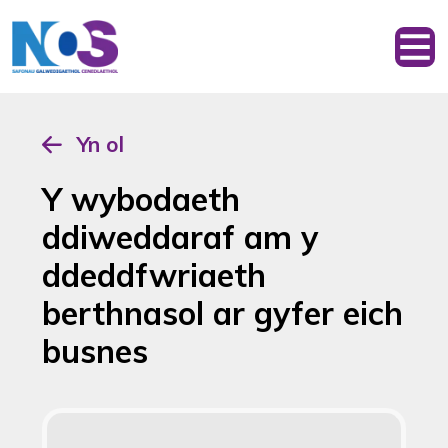
Yn ol
Y wybodaeth
ddiweddaraf am y
ddeddfwriaeth
berthnasol ar gyfer eich
busnes