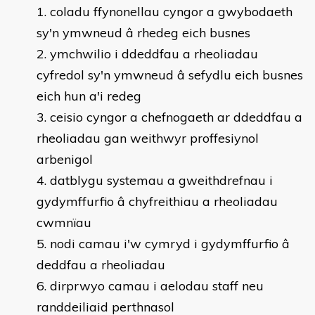
coladu ffynonellau cyngor a gwybodaeth
sy'n ymwneud â rhedeg eich busnes
ymchwilio i ddeddfau a rheoliadau
cyfredol sy'n ymwneud â sefydlu eich busnes
eich hun a'i redeg
ceisio cyngor a chefnogaeth ar ddeddfau a
rheoliadau gan weithwyr proffesiynol
arbenigol
datblygu systemau a gweithdrefnau i
gydymffurfio â chyfreithiau a rheoliadau
cwmnïau
nodi camau i'w cymryd i gydymffurfio â
deddfau a rheoliadau
dirprwyo camau i aelodau staff neu
randdeiliaid perthnasol