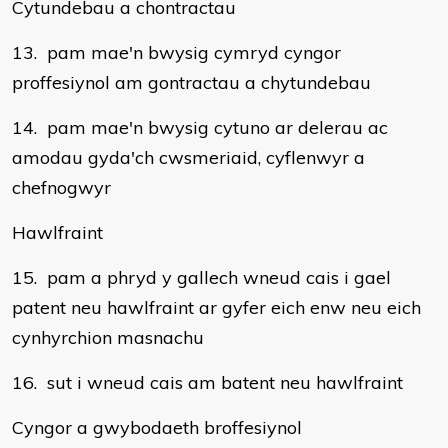
Cytundebau a chontractau
13. pam mae'n bwysig cymryd cyngor
proffesiynol am gontractau a chytundebau
14. pam mae'n bwysig cytuno ar delerau ac
amodau gyda'ch cwsmeriaid, cyflenwyr a
chefnogwyr
Hawlfraint
15. pam a phryd y gallech wneud cais i gael
patent neu hawlfraint ar gyfer eich enw neu eich
cynhyrchion masnachu
16. sut i wneud cais am batent neu hawlfraint
Cyngor a gwybodaeth broffesiynol