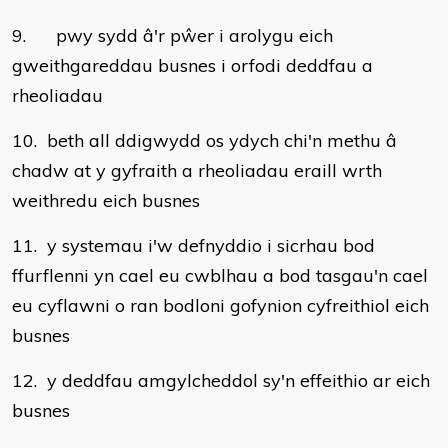
9. pwy sydd â'r pŵer i arolygu eich
gweithgareddau busnes i orfodi deddfau a
rheoliadau
10. beth all ddigwydd os ydych chi'n methu â
chadw at y gyfraith a rheoliadau eraill wrth
weithredu eich busnes
11. y systemau i'w defnyddio i sicrhau bod
ffurflenni yn cael eu cwblhau a bod tasgau'n cael
eu cyflawni o ran bodloni gofynion cyfreithiol eich
busnes
12. y deddfau amgylcheddol sy'n effeithio ar eich
busnes