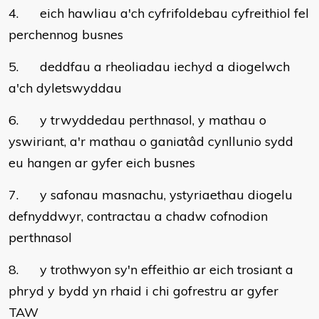
4. eich hawliau a'ch cyfrifoldebau cyfreithiol fel
perchennog busnes
5. deddfau a rheoliadau iechyd a diogelwch
a'ch dyletswyddau
6. y trwyddedau perthnasol, y mathau o
yswiriant, a'r mathau o ganiatâd cynllunio sydd
eu hangen ar gyfer eich busnes
7. y safonau masnachu, ystyriaethau diogelu
defnyddwyr, contractau a chadw cofnodion
perthnasol
8. y trothwyon sy'n effeithio ar eich trosiant a
phryd y bydd yn rhaid i chi gofrestru ar gyfer
TAW