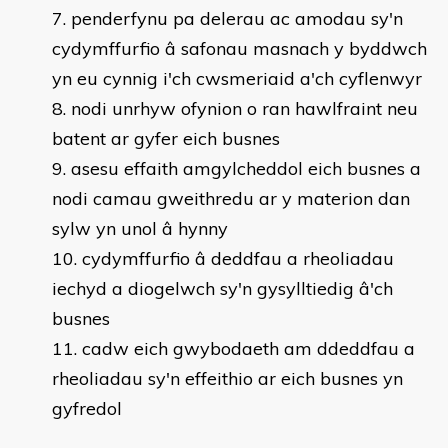
penderfynu pa delerau ac amodau sy'n
cydymffurfio â safonau masnach y byddwch
yn eu cynnig i'ch cwsmeriaid a'ch cyflenwyr
nodi unrhyw ofynion o ran hawlfraint neu
batent ar gyfer eich busnes
asesu effaith amgylcheddol eich busnes a
nodi camau gweithredu ar y materion dan
sylw yn unol â hynny
cydymffurfio â deddfau a rheoliadau
iechyd a diogelwch sy'n gysylltiedig â'ch
busnes
cadw eich gwybodaeth am ddeddfau a
rheoliadau sy'n effeithio ar eich busnes yn
gyfredol