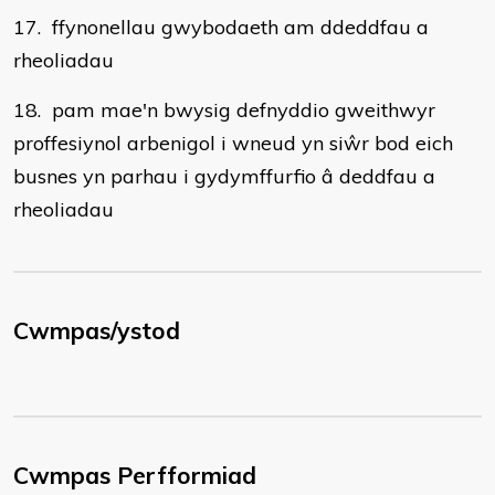
17. ffynonellau gwybodaeth am ddeddfau a
rheoliadau
18. pam mae'n bwysig defnyddio gweithwyr
proffesiynol arbenigol i wneud yn siŵr bod eich
busnes yn parhau i gydymffurfio â deddfau a
rheoliadau
Cwmpas/ystod
Cwmpas Perfformiad