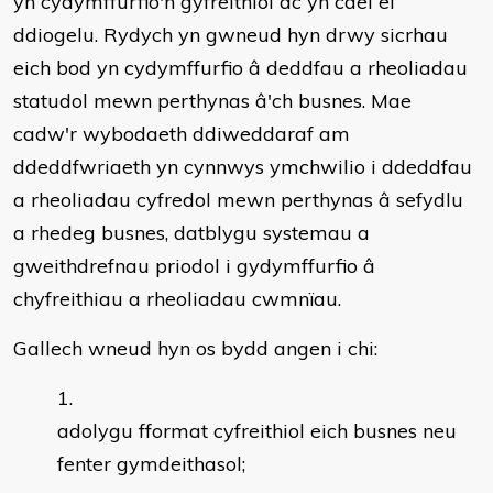
yn cydymffurfio'n gyfreithiol ac yn cael ei
ddiogelu. Rydych yn gwneud hyn drwy sicrhau
eich bod yn cydymffurfio â deddfau a rheoliadau
statudol mewn perthynas â'ch busnes. Mae
cadw'r wybodaeth ddiweddaraf am
ddeddfwriaeth yn cynnwys ymchwilio i ddeddfau
a rheoliadau cyfredol mewn perthynas â sefydlu
a rhedeg busnes, datblygu systemau a
gweithdrefnau priodol i gydymffurfio â
chyfreithiau a rheoliadau cwmnïau.
Gallech wneud hyn os bydd angen i chi:
adolygu fformat cyfreithiol eich busnes neu
fenter gymdeithasol;