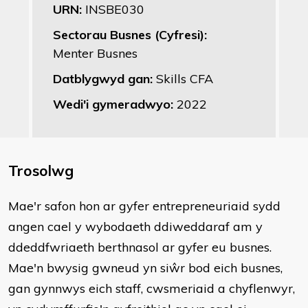
URN:
INSBE030
Sectorau Busnes (Cyfresi):
Menter Busnes
Datblygwyd gan:
Skills CFA
Wedi'i gymeradwyo:
2022
Trosolwg
Mae'r safon hon ar gyfer entrepreneuriaid sydd
angen cael y wybodaeth ddiweddaraf am y
ddeddfwriaeth berthnasol ar gyfer eu busnes.
Mae'n bwysig gwneud yn siŵr bod eich busnes,
gan gynnwys eich staff, cwsmeriaid a chyflenwyr,