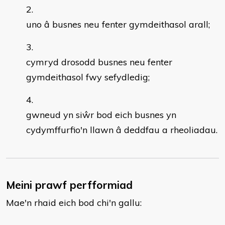
uno â busnes neu fenter gymdeithasol arall;
cymryd drosodd busnes neu fenter
gymdeithasol fwy sefydledig;
gwneud yn siŵr bod eich busnes yn
cydymffurfio'n llawn â deddfau a rheoliadau.
Meini prawf perfformiad
Mae'n rhaid eich bod chi'n gallu: