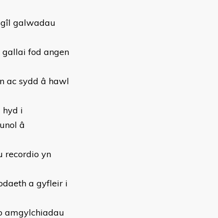
 sgîl galwadau
 gallai fod angen
n ac sydd â hawl
 hyd i
 unol â
 recordio yn
daeth a gyfleir i
 o amgylchiadau