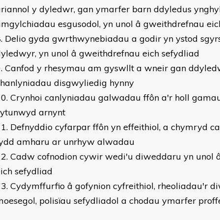
riannol y dyledwr, gan ymarfer barn ddyledus ynghy
mgylchiadau esgusodol, yn unol â gweithdrefnau eic
Delio gyda gwrthwynebiadau a godir yn ystod sgyrs
yledwyr, yn unol â gweithdrefnau eich sefydliad
Canfod y rhesymau am gyswllt a wneir gan ddyledwy
chanlyniadau disgwyliedig hynny
Crynhoi canlyniadau galwadau ffôn a'r holl gama
cytunwyd arnynt
Defnyddio cyfarpar ffôn yn effeithiol, a chymryd 
fydd amharu ar unrhyw alwadau
Cadw cofnodion cywir wedi'u diweddaru yn unol 
ich sefydliad
Cydymffurfio â gofynion cyfreithiol, rheoliadau'r d
oesegol, polisïau sefydliadol a chodau ymarfer proff