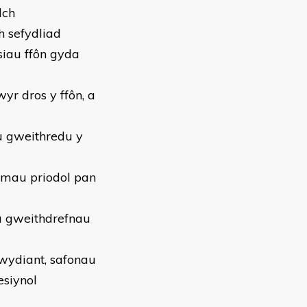
lch
h sefydliad
iau ffôn gyda
r dros y ffôn, a
u gweithredu y
camau priodol pan
â gweithdrefnau
iwydiant, safonau
esiynol