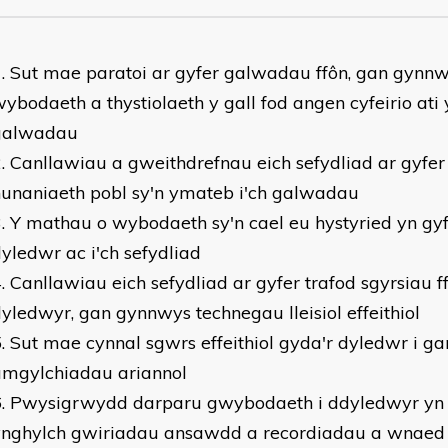
Sut mae paratoi ar gyfer galwadau ffôn, gan gynn
ybodaeth a thystiolaeth y gall fod angen cyfeirio ati 
galwadau
Canllawiau a gweithdrefnau eich sefydliad ar gyfer
unaniaeth pobl sy'n ymateb i'ch galwadau
Y mathau o wybodaeth sy'n cael eu hystyried yn gyfr
yledwr ac i'ch sefydliad
Canllawiau eich sefydliad ar gyfer trafod sgyrsiau 
yledwyr, gan gynnwys technegau lleisiol effeithiol
Sut mae cynnal sgwrs effeithiol gyda'r dyledwr i ga
amgylchiadau ariannol
Pwysigrwydd darparu gwybodaeth i ddyledwyr yn 
ynghylch gwiriadau ansawdd a recordiadau a wnaed 