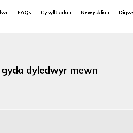
dwr
FAQs
Cysylltiadau
Newyddion
Digw
n gyda dyledwyr mewn