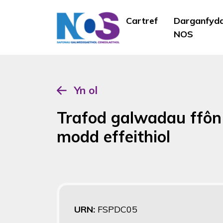
Cartref
Darganfyd
NOS
Yn ol
Trafod galwadau ffô
modd effeithiol
URN:
FSPDC05