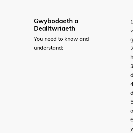
Gwybodaeth a
Dealltwriaeth
w
You need to know and
understand:
h
d
d