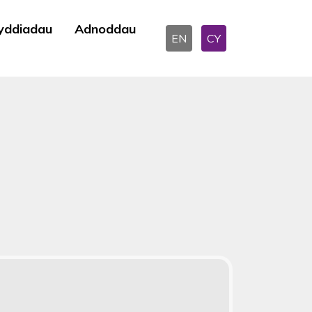
yddiadau
Adnoddau
EN
CY