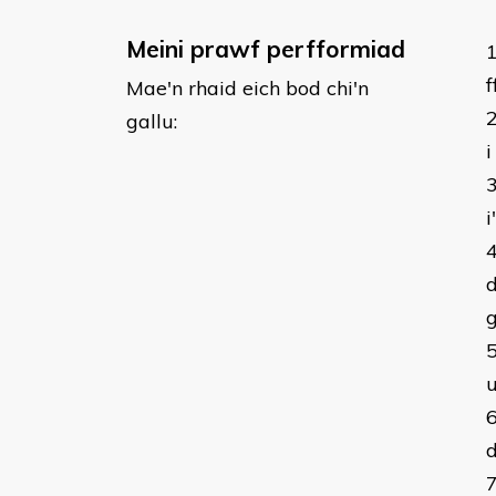
Meini prawf perfformiad
f
Mae'n rhaid eich bod chi'n
gallu:
i
i
d
g
u
d