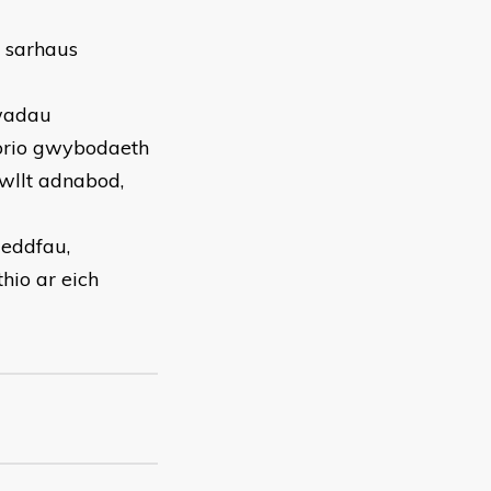
u sarhaus
lwadau
torio gwybodaeth
wllt adnabod,
deddfau,
hio ar eich