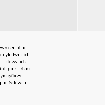
ewn neu allan
r dyledwr, eich
i'r ddwy ochr.
ol, gan sicrhau
 yn gyflawn.
ol pan fyddwch