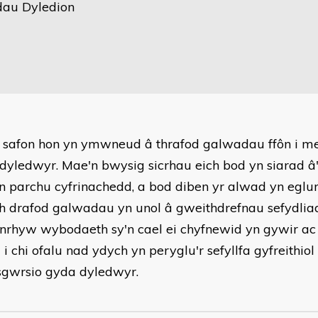
dau Dyledion
r safon hon yn ymwneud â thrafod galwadau ffôn i m
dyledwyr. Mae'n bwysig sicrhau eich bod yn siarad â'
n parchu cyfrinachedd, a bod diben yr alwad yn eglur 
h drafod galwadau yn unol â gweithdrefnau sefydliad
nrhyw wybodaeth sy'n cael ei chyfnewid yn gywir ac
 i chi ofalu nad ydych yn peryglu'r sefyllfa gyfreithi
 sgwrsio gyda dyledwyr.