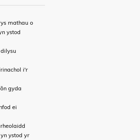
wys mathau o
yn ystod
 dilysu
inachol i'r
ffôn gyda
nfod ei
rheolaidd
yn ystod yr