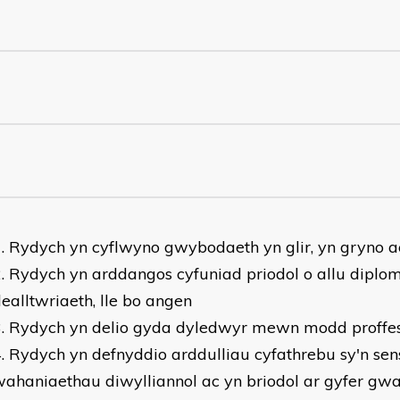
Rydych yn cyflwyno gwybodaeth yn glir, yn gryno a
Rydych yn arddangos cyfuniad priodol o allu diplo
ealltwriaeth, lle bo angen
Rydych yn delio gyda dyledwyr mewn modd proffes
Rydych yn defnyddio arddulliau cyfathrebu sy'n sensi
ahaniaethau diwylliannol ac yn briodol ar gyfer gw