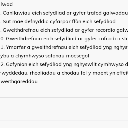
alwad
Canllawiau eich sefydliad ar gyfer trafod galwada
Sut mae defnyddio cyfarpar ffôn eich sefydliad
Gweithdrefnau eich sefydliad ar gyfer recordio ga
Gweithdrefnau eich sefydliad ar gyfer cofnodi a s
Ymarfer a gweithdrefnau eich sefydliad yng nghys
hybu a chymhwyso safonau moesegol
Gofynion eich sefydliad yng nghyswllt cymhwyso 
rwyddedau, rheoliadau a chodau fel y maent yn effeit
gweithgareddau