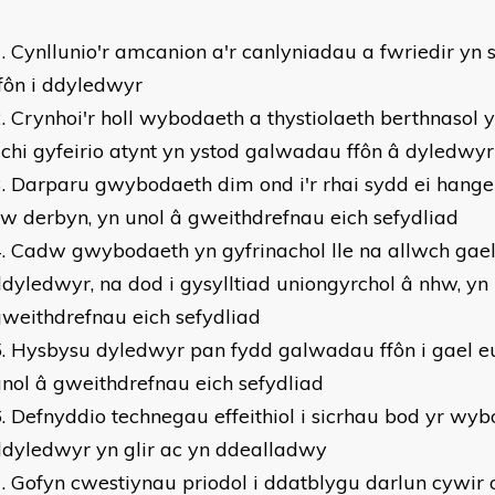
Cynllunio'r amcanion a'r canlyniadau a fwriedir yn
fôn i ddyledwyr
Crynhoi'r holl wybodaeth a thystiolaeth berthnasol y
 chi gyfeirio atynt yn ystod galwadau ffôn â dyledwyr
Darparu gwybodaeth dim ond i'r rhai sydd ei hange
'w derbyn, yn unol â gweithdrefnau eich sefydliad
Cadw gwybodaeth yn gyfrinachol lle na allwch gael
dyledwyr, na dod i gysylltiad uniongyrchol â nhw, yn
weithdrefnau eich sefydliad
Hysbysu dyledwyr pan fydd galwadau ffôn i gael eu
nol â gweithdrefnau eich sefydliad
Defnyddio technegau effeithiol i sicrhau bod yr wybo
dyledwyr yn glir ac yn ddealladwy
Gofyn cwestiynau priodol i ddatblygu darlun cywir