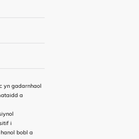
c yn gadarnhaol
mataidd a
iynol
tif i
ahanol bobl a