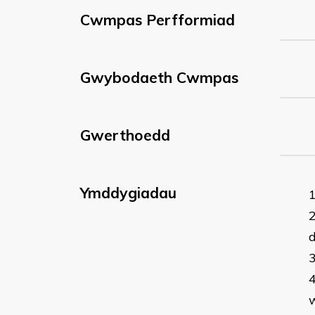
Cwmpas Perfformiad
Gwybodaeth Cwmpas
Gwerthoedd
Ymddygiadau
d
w