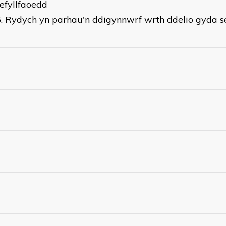
efyllfaoedd
Rydych yn parhau'n ddigynnwrf wrth ddelio gyda se