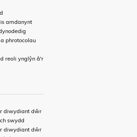
ad
ais amdanynt
 dynodedig
 a phrotocolau
 reoli ynglŷn â'r
’r diwydiant dŵr
eich swydd
’r diwydiant dŵr