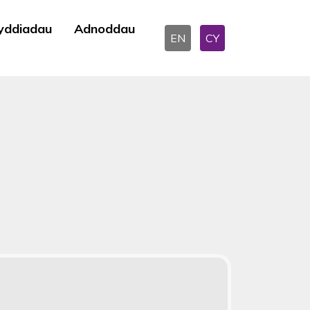
yddiadau
Adnoddau
EN
CY