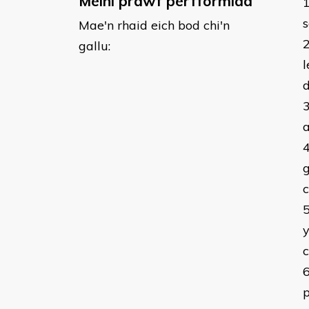
Meini prawf perfformiad
s
Mae'n rhaid eich bod chi'n
gallu:
l
g
y