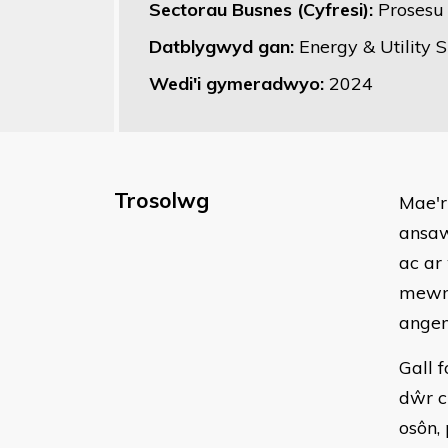
Sectorau Busnes (Cyfresi):
Prosesu 
Datblygwyd gan:
Energy & Utility S
Wedi'i gymeradwyo:
2024
Trosolwg
Mae'r
ansaw
ac ar
mewn 
angen
Gall 
dŵr cr
osôn, 