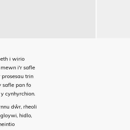
th i wirio
mewn i'r safle
 prosesau trin
 safle pan fo
y cynhyrchion.
nnu dŵr, rheoli
gloywi, hidlo,
heintio