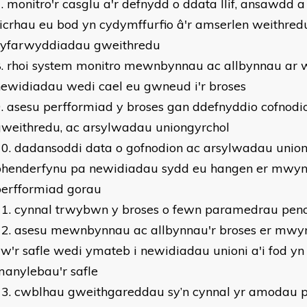
monitro'r casglu a'r defnydd o ddata llif, ansawdd 
icrhau eu bod yn cydymffurfio â'r amserlen weithredu
cyfarwyddiadau gweithredu
rhoi system monitro mewnbynnau ac allbynnau ar 
ewidiadau wedi cael eu gwneud i'r broses
asesu perfformiad y broses gan ddefnyddio cofnodio
gweithredu, ac arsylwadau uniongyrchol
dadansoddi data o gofnodion ac arsylwadau union
phenderfynu pa newidiadau sydd eu hangen er mwyn 
perfformiad gorau
cynnal trwybwn y broses o fewn paramedrau pen
asesu mewnbynnau ac allbynnau'r broses er mwy
w'r safle wedi ymateb i newidiadau unioni a'i fod yn
anylebau'r safle
cwblhau gweithgareddau sy’n cynnal yr amodau 