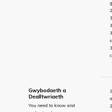
g
s
Gwybodaeth a
Dealltwriaeth
a
You need to know and