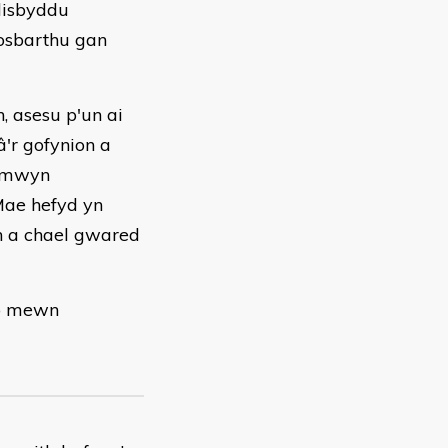
disbyddu
dosbarthu gan
, asesu p'un ai
'r gofynion a
r mwyn
Mae hefyd yn
h a chael gwared
io mewn