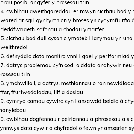
orau posibl ar gyfer y prosesau trin
cwblhau gweithgareddau er mwyn sicrhau bod y g
wared ar sgil-gynhyrchion y broses yn cydymffurfio 
ddeddfwriaeth, safonau a chodau ymarfer
sicrhau bod dull cyson o ymateb i larymau yn uno
gweithredol
defnyddio data monitro ynni i gael y perfformiad 
datrys problemau sy'n codi o ddata anghywir ne
rosesau trin
ymchwilio i, a datrys, methiannau o ran newidiada
ffer, ffurfweddiadau, llif a dosiau
cymryd camau cywiro cyn i ansawdd beidio â chy
manylebau
cwblhau dogfennau'r peiriannau a phrosesau a si
ynnwys data cywir a chyfredol o fewn yr amserlen sy