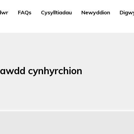
dwr
FAQs
Cysylltiadau
Newyddion
Digw
sawdd cynhyrchion