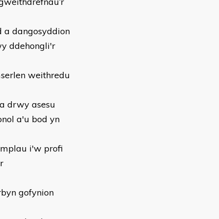
ngweithdrefnau’r
dd a dangosyddion
wy ddehongli'r
mserlen weithredu
ta drwy asesu
nol a'u bod yn
mplau i'w profi
r
rbyn gofynion