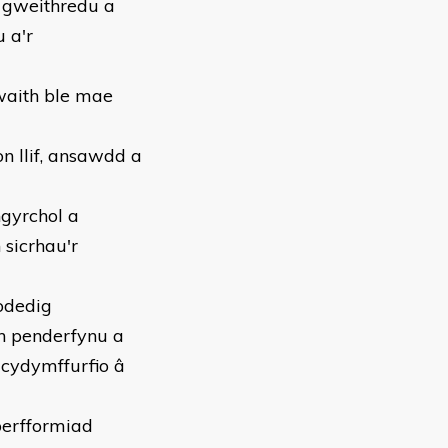
a gweithredu a
 a'r
waith ble mae
n llif, ansawdd a
gyrchol a
sicrhau'r
odedig
n penderfynu a
 cydymffurfio â
perfformiad