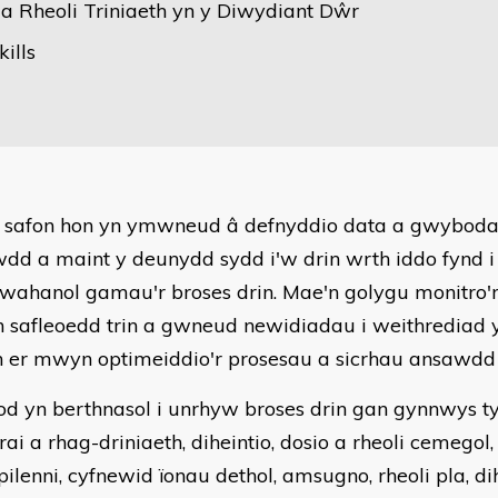
a Rheoli Triniaeth yn y Diwydiant Dŵr
kills
 safon hon yn ymwneud â defnyddio data a gwybodae
dd a maint y deunydd sydd i'w drin wrth iddo fynd i 
 wahanol gamau'r broses drin. Mae'n golygu monitro'r
safleoedd trin a gwneud newidiadau i weithrediad y
 er mwyn optimeiddio'r prosesau a sicrhau ansawdd 
fod yn berthnasol i unrhyw broses drin gan gynnwys ty
ai a rhag-driniaeth, diheintio, dosio a rheoli cemegol, 
pilenni, cyfnewid ïonau dethol, amsugno, rheoli pla, di