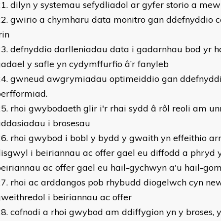
dilyn y systemau sefydliadol ar gyfer storio a m
gwirio a chymharu data monitro gan ddefnyddio co
rin
defnyddio darlleniadau data i gadarnhau bod yr ho
adael y safle yn cydymffurfio â’r fanyleb
gwneud awgrymiadau optimeiddio gan ddefnyddi
erfformiad.
rhoi gwybodaeth glir i'r rhai sydd â rôl reoli am u
addasiadau i brosesau
rhoi gwybod i bobl y bydd y gwaith yn effeithio a
isgwyl i beiriannau ac offer gael eu diffodd a phryd
eiriannau ac offer gael eu hail-gychwyn a'u hail-gom
rhoi ac arddangos pob rhybudd diogelwch cyn ne
weithredol i beiriannau ac offer
cofnodi a rhoi gwybod am ddiffygion yn y broses, 