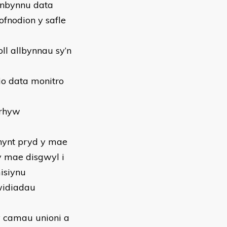
ewnbynnu data
fnodion y safle
ll allbynnau sy’n
o data monitro
nrhyw
rnynt pryd y mae
 y mae disgwyl i
isiynu
widiadau
y camau unioni a