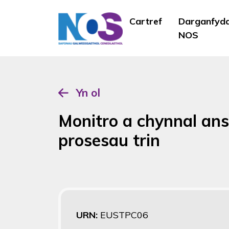
Cartref
Darganfyd
NOS
Yn ol
Monitro a chynnal an
prosesau trin
URN:
EUSTPC06