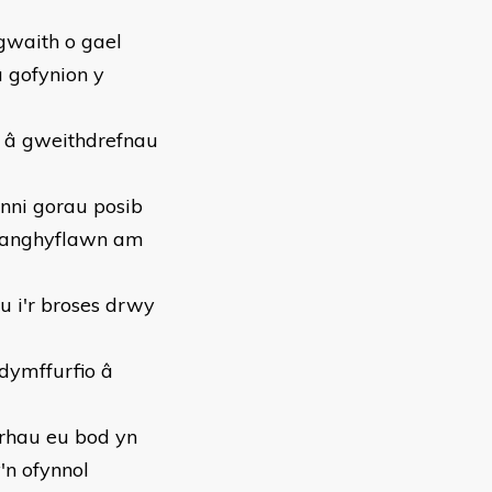
waith o gael
â gofynion y
l â gweithdrefnau
ynni gorau posib
u anghyflawn am
u i'r broses drwy
dymffurfio â
crhau eu bod yn
'n ofynnol