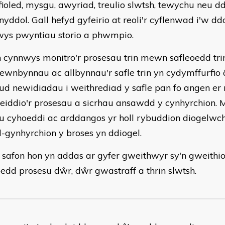
ioled, mysgu, awyriad, treulio slwtsh, tewychu neu d
yddol. Gall hefyd gyfeirio at reoli'r cyflenwad i'w d
ys pwyntiau storio a phwmpio.
 cynnwys monitro'r prosesau trin mewn safleoedd trin
wnbynnau ac allbynnau'r safle trin yn cydymffurfio â
d newidiadau i weithrediad y safle pan fo angen e
eiddio'r prosesau a sicrhau ansawdd y cynhyrchion. 
u cyhoeddi ac arddangos yr holl rybuddion diogelwc
il-gynhyrchion y broses yn ddiogel.
 safon hon yn addas ar gyfer gweithwyr sy'n gweith
oedd prosesu dŵr, dŵr gwastraff a thrin slwtsh.