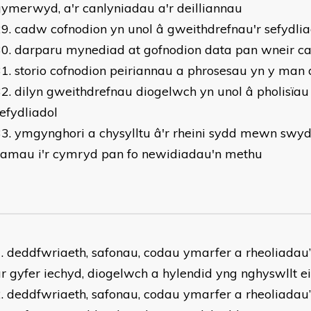
ymerwyd, a'r canlyniadau a'r deilliannau
cadw cofnodion yn unol â gweithdrefnau'r sefydli
darparu mynediad at gofnodion data pan wneir c
storio cofnodion peiriannau a phrosesau yn y man
dilyn gweithdrefnau diogelwch yn unol â pholisïau
efydliadol
ymgynghori a chysylltu â'r rheini sydd mewn swydd
camau i'r cymryd pan fo newidiadau'n methu
deddfwriaeth, safonau, codau ymarfer a rheoliadau
r gyfer iechyd, diogelwch a hylendid yng nghyswllt 
deddfwriaeth, safonau, codau ymarfer a rheoliadau