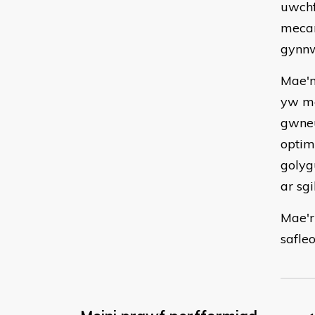
uwchf
mecan
gynnw
Mae'n
yw me
gwneu
optim
golyg
ar sg
Mae'r
safle