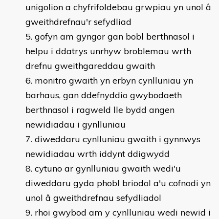
unigolion a chyfrifoldebau grwpiau yn unol â
gweithdrefnau'r sefydliad
gofyn am gyngor gan bobl berthnasol i
helpu i ddatrys unrhyw broblemau wrth
drefnu gweithgareddau gwaith
monitro gwaith yn erbyn cynlluniau yn
barhaus, gan ddefnyddio gwybodaeth
berthnasol i ragweld lle bydd angen
newidiadau i gynlluniau
diweddaru cynlluniau gwaith i gynnwys
newidiadau wrth iddynt ddigwydd
cytuno ar gynlluniau gwaith wedi'u
diweddaru gyda phobl briodol a'u cofnodi yn
unol â gweithdrefnau sefydliadol
rhoi gwybod am y cynlluniau wedi newid i