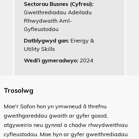
Sectorau Busnes (Cyfresi):
Gweithrediadau Adeiladu
Rhwydwaith Aml-
Gyfleustodau
Datblygwyd gan:
Energy &
Utility Skills
Wedi'i gymeradwyo:
2024
Trosolwg
Mae'r Safon hon yn ymwneud â threfnu
gweithgareddau gwaith ar gyfer gosod,
atgyweirio neu gynnal a chadw rhwydweithiau
cyfleustodau. Mae hyn ar gyfer gweithrediadau