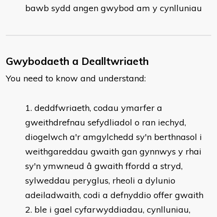
bawb sydd angen gwybod am y cynlluniau
Gwybodaeth a Dealltwriaeth
You need to know and understand:
deddfwriaeth, codau ymarfer a
gweithdrefnau sefydliadol o ran iechyd,
diogelwch a'r amgylchedd sy'n berthnasol i
weithgareddau gwaith gan gynnwys y rhai
sy'n ymwneud â gwaith ffordd a stryd,
sylweddau peryglus, rheoli a dylunio
adeiladwaith, codi a defnyddio offer gwaith
ble i gael cyfarwyddiadau, cynlluniau,