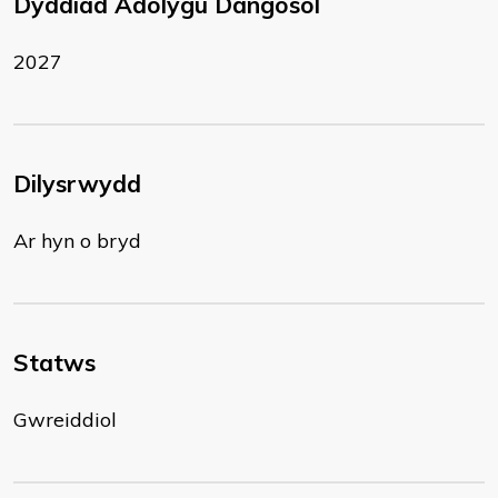
Dyddiad Adolygu Dangosol
2027
Dilysrwydd
Ar hyn o bryd
Statws
Gwreiddiol