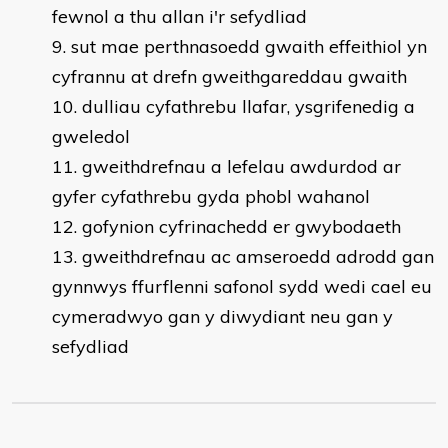
fewnol a thu allan i'r sefydliad
sut mae perthnasoedd gwaith effeithiol yn
cyfrannu at drefn gweithgareddau gwaith
dulliau cyfathrebu llafar, ysgrifenedig a
gweledol
gweithdrefnau a lefelau awdurdod ar
gyfer cyfathrebu gyda phobl wahanol
gofynion cyfrinachedd er gwybodaeth
gweithdrefnau ac amseroedd adrodd gan
gynnwys ffurflenni safonol sydd wedi cael eu
cymeradwyo gan y diwydiant neu gan y
sefydliad