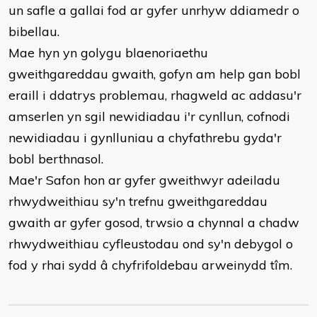
un safle a gallai fod ar gyfer unrhyw ddiamedr o
bibellau.
Mae hyn yn golygu blaenoriaethu
gweithgareddau gwaith, gofyn am help gan bobl
eraill i ddatrys problemau, rhagweld ac addasu'r
amserlen yn sgil newidiadau i'r cynllun, cofnodi
newidiadau i gynlluniau a chyfathrebu gyda'r
bobl berthnasol.
Mae'r Safon hon ar gyfer gweithwyr adeiladu
rhwydweithiau sy'n trefnu gweithgareddau
gwaith ar gyfer gosod, trwsio a chynnal a chadw
rhwydweithiau cyfleustodau ond sy'n debygol o
fod y rhai sydd â chyfrifoldebau arweinydd tîm.