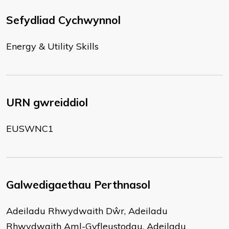
Sefydliad Cychwynnol
Energy & Utility Skills
URN gwreiddiol
EUSWNC1
Galwedigaethau Perthnasol
Adeiladu Rhwydwaith Dŵr, Adeiladu
Rhwydwaith Aml-Gyfleustodau, Adeiladu