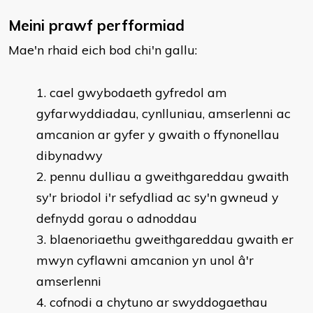
Meini prawf perfformiad
Mae'n rhaid eich bod chi'n gallu:
cael gwybodaeth gyfredol am
gyfarwyddiadau, cynlluniau, amserlenni ac
amcanion ar gyfer y gwaith o ffynonellau
dibynadwy
pennu dulliau a gweithgareddau gwaith
sy'r briodol i'r sefydliad ac sy'n gwneud y
defnydd gorau o adnoddau
blaenoriaethu gweithgareddau gwaith er
mwyn cyflawni amcanion yn unol â'r
amserlenni
cofnodi a chytuno ar swyddogaethau