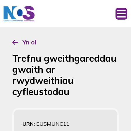
Yn ol
Trefnu gweithgareddau
gwaith ar
rwydweithiau
cyfleustodau
URN:
EUSMUNC11