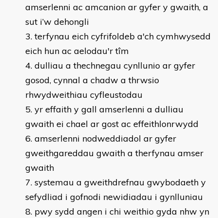
amserlenni ac amcanion ar gyfer y gwaith, a
sut i’w dehongli
terfynau eich cyfrifoldeb a'ch cymhwysedd
eich hun ac aelodau'r tîm
dulliau a thechnegau cynllunio ar gyfer
gosod, cynnal a chadw a thrwsio
rhwydweithiau cyfleustodau
yr effaith y gall amserlenni a dulliau
gwaith ei chael ar gost ac effeithlonrwydd
amserlenni nodweddiadol ar gyfer
gweithgareddau gwaith a therfynau amser
gwaith
systemau a gweithdrefnau gwybodaeth y
sefydliad i gofnodi newidiadau i gynlluniau
pwy sydd angen i chi weithio gyda nhw yn