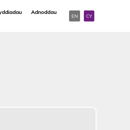
yddiadau
Adnoddau
EN
CY