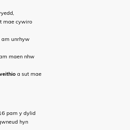
wyedd,
t mae cywiro
d am unrhyw
pam maen nhw
weithio
a sut mae
16 pam y dylid
 gwneud hyn