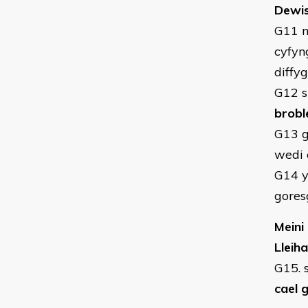
Dewi
G11 n
cyfyn
diffy
G12 s
brob
G13 g
wedi 
G14 
gores
Meini
Lleih
G15. 
cael 