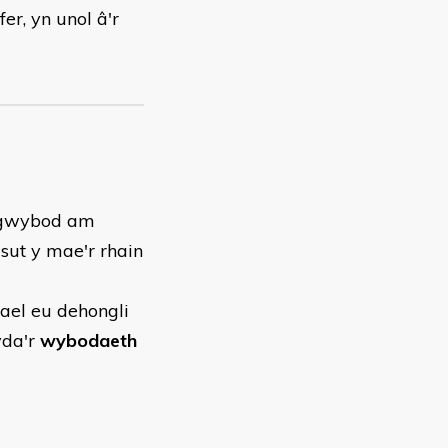
er, yn unol â'r
i gwybod am
sut y mae'r rhain
cael eu dehongli
da'r
wybodaeth