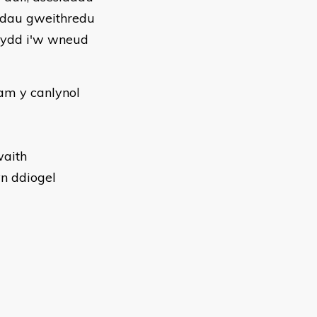
iadau gweithredu
sydd i'w wneud
am y canlynol
waith
yn ddiogel