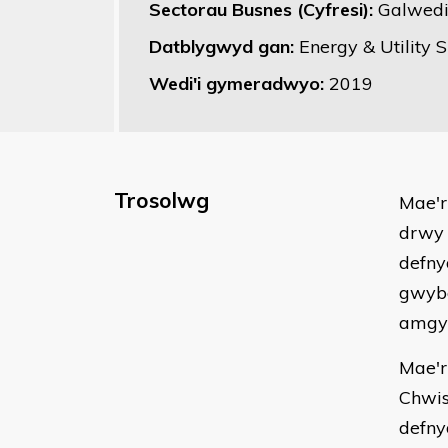
Sectorau Busnes (Cyfresi):
Galwedi
Datblygwyd gan:
Energy & Utility S
Wedi'i gymeradwyo:
2019
Trosolwg
Mae'r
drwy 
defny
gwybo
amgyl
Mae'r
Chwis
defny