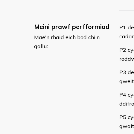
Meini prawf perfformiad
​P1 d
cadar
Mae'n rhaid eich bod chi'n
gallu:
P2 cy
roddw
P3 de
gweit
P4 cy
ddifr
P5 cy
gwait