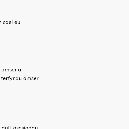
n cael eu
r amser a
 terfynau amser
 dull, asesiadau