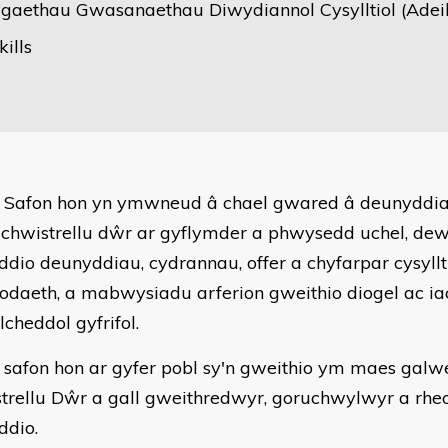
gaethau Gwasanaethau Diwydiannol Cysylltiol (Adei
kills
 Safon hon yn ymwneud â chael gwared â deunyddi
chwistrellu dŵr ar gyflymder a phwysedd uchel, dewi
ddio deunyddiau, cydrannau, offer a chyfarpar cysyllt
daeth, a mabwysiadu arferion gweithio diogel ac iac
cheddol gyfrifol.
 safon hon ar gyfer pobl sy'n gweithio ym maes galw
trellu Dŵr a gall gweithredwyr, goruchwylwyr a rheo
ddio.