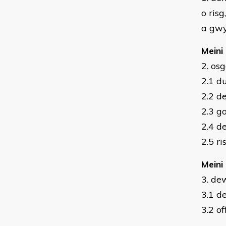
o ris
a gwy
Meini
2. os
2.1 d
2.2 d
2.3 g
2.4 d
2.5 r
Meini
3. de
3.1 d
3.2 of