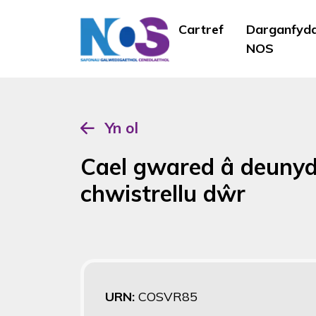
Cartref
Darganfyd
NOS
Yn ol
Cael gwared â deunyd
chwistrellu dŵr
URN:
COSVR85