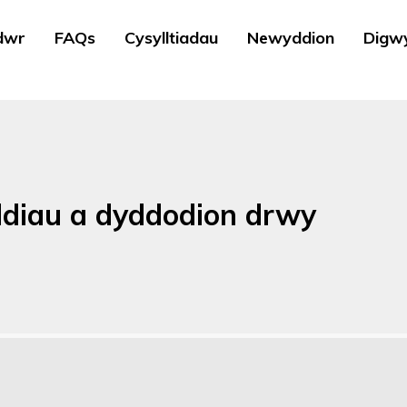
dwr
FAQs
Cysylltiadau
Newyddion
Digw
diau a dyddodion drwy