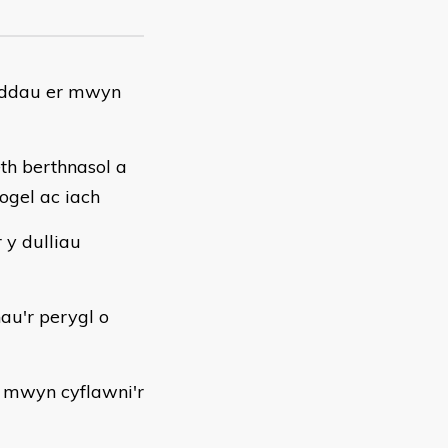
noddau er mwyn
th berthnasol a
ogel ac iach
 y dulliau
au'r perygl o
r mwyn cyflawni'r