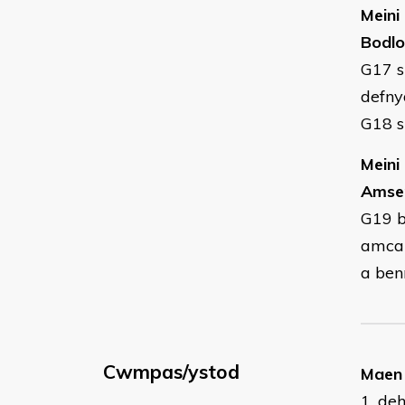
Meini
Bodlo
G17 
defny
G18 s
Meini
Amser
G19 b
amcan
a be
Cwmpas/ystod
Maen 
1. de