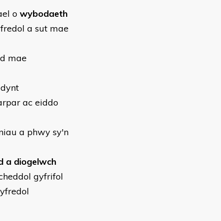
ael o
wybodaeth
fredol a sut mae
ryd mae
ddynt
farpar ac eiddo
niau a phwy sy'n
yd a diogelwch
heddol gyfrifol
yfredol