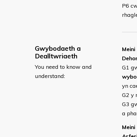
P6 cw
rhagl
Gwybodaeth a
Meini
Dealltwriaeth
Dehon
You need to know and
G1 gw
understand:
wybo
yn ca
G2 y
G3 gw
a pha
Meini
Arfer