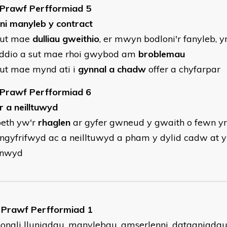
 Prawf Perfformiad 5
ni manyleb y contract
sut mae
dulliau gweithio
, er mwyn bodloni'r fanyleb, y
ddio a sut mae rhoi gwybod am
broblemau
ut mae mynd ati i
gynnal a chadw
offer a chyfarpar
 Prawf Perfformiad 6
 a neilltuwyd
eth yw'r
rhaglen
ar gyfer gwneud y gwaith o fewn y
gyfrifwyd ac a neilltuwyd a pham y dylid cadw at y
nnwyd
Prawf Perfformiad 1
hongli lluniadau, manylebau, amserlenni, datganiadau