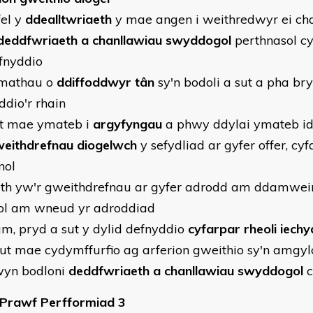
fel y
ddealltwriaeth
y mae angen i weithredwyr ei ch
deddfwriaeth a chanllawiau swyddogol
perthnasol cy
fnyddio
 mathau o
ddiffoddwyr tân
sy'n bodoli a sut a pha b
ddio'r rhain
t mae ymateb i
argyfyngau
a phwy ddylai ymateb i
eithdrefnau diogelwch
y sefydliad ar gyfer offer, cy
nol
th yw'r gweithdrefnau ar gyfer adrodd am ddamwei
fol am wneud yr adroddiad
m, pryd a sut y dylid defnyddio
cyfarpar rheoli iech
ut mae cydymffurfio ag arferion gweithio sy'n amgylc
yn bodloni
deddfwriaeth a chanllawiau swyddogol
c
 Prawf Perfformiad 3