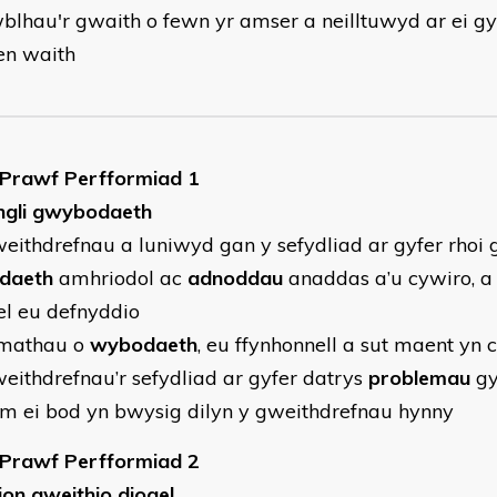
blhau'r gwaith o fewn yr amser a neilltuwyd ar ei gyf
en waith
 Prawf Perfformiad 1
gli gwybodaeth
eithdrefnau a luniwyd gan y sefydliad ar gyfer rho
daeth
amhriodol ac
adnoddau
anaddas a’u cywiro, a 
el eu defnyddio
 mathau o
wybodaeth
, eu ffynhonnell a sut maent yn 
eithdrefnau’r sefydliad ar gyfer datrys
problemau
gy
m ei bod yn bwysig dilyn y gweithdrefnau hynny
 Prawf Perfformiad 2
ion gweithio diogel