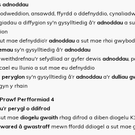
s adnoddau
odweddion, ansawdd, ffyrdd o ddefnyddio, cynaliad
giadau a diffygion sy'n gysylltiedig â'r
adnoddau
a su
gion
ut mae defnyddio’r
adnoddau
a sut mae rhoi gwybo
lemau
sy'n gysylltiedig â'r
adnoddau
weithdrefnau'r sefydliad ar gyfer dewis
adnoddau
, 
cael eu llunio a sut mae eu defnyddio
y
peryglon
sy'n gysylltiedig â’r
adnoddau
a'r
dulliau g
gyn y rhain
 Prawf Perfformiad 4
au’r perygl o ddifrod
sut mae
diogelu gwaith
rhag difrod a diben diogelu K
gwared â gwastraff
mewn ffordd ddiogel a sut mae