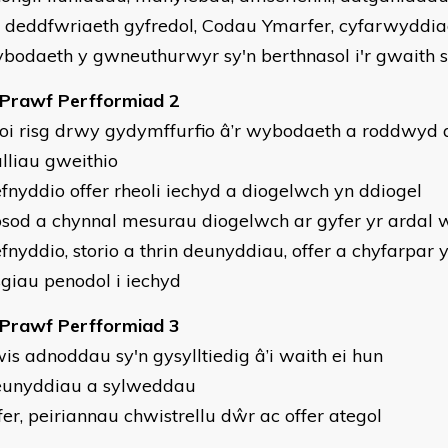
g, deddfwriaeth gyfredol, Codau Ymarfer, cyfarwydd
bodaeth y gwneuthurwyr sy'n berthnasol i'r gwaith 
 Prawf Perfformiad 2
goi risg drwy gydymffurfio â’r wybodaeth a roddwyd 
ulliau gweithio
efnyddio offer rheoli iechyd a diogelwch yn ddiogel
osod a chynnal mesurau diogelwch ar gyfer yr ardal 
efnyddio, storio a thrin deunyddiau, offer a chyfarpar 
isgiau penodol i iechyd
 Prawf Perfformiad 3
wis adnoddau sy'n gysylltiedig â’i waith ei hun
eunyddiau a sylweddau
fer, peiriannau chwistrellu dŵr ac offer ategol