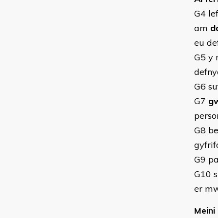
G4 le
am
d
eu de
G5 y
defny
G6 su
G7
gw
perso
G8 be
gyfri
G9 pa
G10 s
er mw
Meini