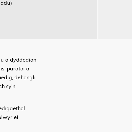
ladu)
au a dyddodion
s, paratoi a
iedig, dehongli
h sy’n
edigaethol
lwyr ei