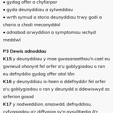
• gydag offer a chyfarpar
• gyda deunyddiau a sylweddau
• wrth symud a storio deunyddiau trwy godi a
chario a chodi mecanyddol
• adnabod arwyddion a symptomau iechyd
meddwl
P3 Dewis adnoddau
K15
y deunyddiau y mae gwasanaethau'n cael eu
gwneud ohonynt fel arfer a'u goblygiadau o ran
eu defnyddio gydag offer atal tân
K16
y deunyddiau is-haen a ddefnyddir fel arfer
a'u goblygiadau o ran y deunydd a ddewiswyd ac
arferion gosod
K17
y nodweddion, ansawdd, defnyddiau,
cyfyngiadau a’r diffygion sy'n gysylltiedig â'r