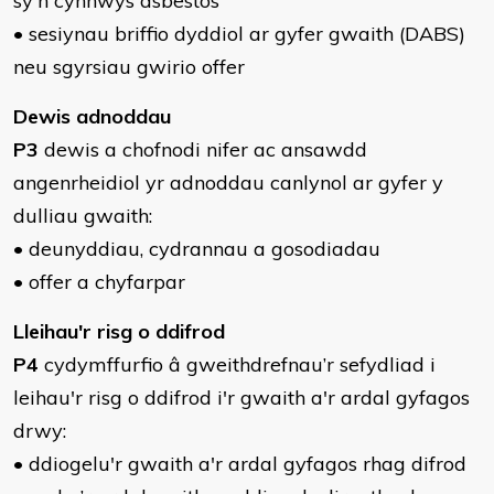
sy'n cynnwys asbestos
• sesiynau briffio dyddiol ar gyfer gwaith (DABS)
neu sgyrsiau gwirio offer
Dewis adnoddau
P3
dewis a chofnodi nifer ac ansawdd
angenrheidiol yr adnoddau canlynol ar gyfer y
dulliau gwaith:
• deunyddiau, cydrannau a gosodiadau
• offer a chyfarpar
Lleihau'r risg o ddifrod
P4
cydymffurfio â gweithdrefnau’r sefydliad i
leihau'r risg o ddifrod i'r gwaith a'r ardal gyfagos
drwy:
• ddiogelu'r gwaith a'r ardal gyfagos rhag difrod