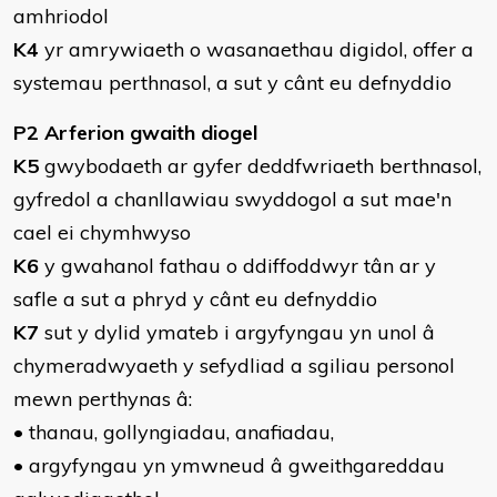
amhriodol
K4
yr amrywiaeth o wasanaethau digidol, offer a
systemau perthnasol, a sut y cânt eu defnyddio
P2 Arferion gwaith diogel
K5
gwybodaeth ar gyfer deddfwriaeth berthnasol,
gyfredol a chanllawiau swyddogol a sut mae'n
cael ei chymhwyso
K6
y gwahanol fathau o ddiffoddwyr tân ar y
safle a sut a phryd y cânt eu defnyddio
K7
sut y dylid ymateb i argyfyngau yn unol â
chymeradwyaeth y sefydliad a sgiliau personol
mewn perthynas â:
• thanau, gollyngiadau, anafiadau,
• argyfyngau yn ymwneud â gweithgareddau