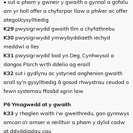
• sut a pham y gwneir y gwaith o gynnal a gofalu
am yr holl offer a chyfarpar llaw a phŵer ac offer
ategol/cysylltiedig
K29
pwysigrwydd gwaith tîm a chyfathrebu
K30
pwysigrwydd ymwybyddiaeth iechyd
meddwl a lles
K31
pwysigrwydd bod yn Deg, Cynhwysol a
dangos Parch wrth ddelio ag eraill
K32
sut i gydlynu ac ystyried anghenion gwaith
arall sy'n gysylltiedig â gosod rhwystrau ceudod o
fewn systemau ffasâd sgrin law
P6 Ymagwedd at y gwaith
K33
y rhaglen waith i'w gweithredu, gan gynnwys
amcan o’r amser a neilltuir a pham y dylid cadw
at ddyddiadau cau