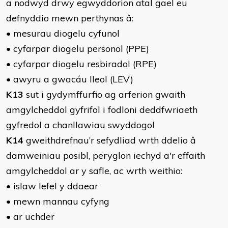
a nodwyd drwy egwyddorion atal gael eu
defnyddio mewn perthynas â:
• mesurau diogelu cyfunol
• cyfarpar diogelu personol (PPE)
• cyfarpar diogelu resbiradol (RPE)
• awyru a gwacáu lleol (LEV)
K13
sut i gydymffurfio ag arferion gwaith
amgylcheddol gyfrifol i fodloni deddfwriaeth
gyfredol a chanllawiau swyddogol
K14
gweithdrefnau’r sefydliad wrth ddelio â
damweiniau posibl, peryglon iechyd a'r effaith
amgylcheddol ar y safle, ac wrth weithio:
• islaw lefel y ddaear
• mewn mannau cyfyng
• ar uchder