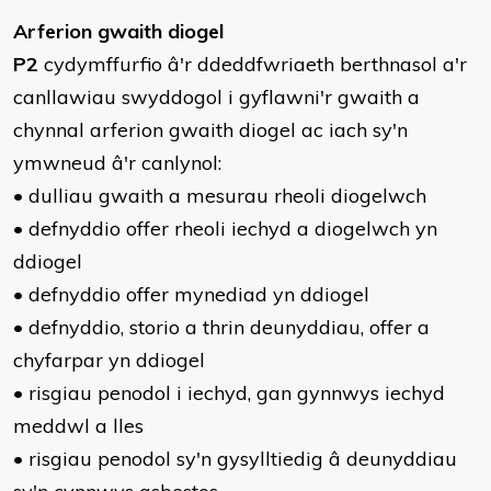
Arferion gwaith diogel
P2
cydymffurfio â'r ddeddfwriaeth berthnasol a'r
canllawiau swyddogol i gyflawni'r gwaith a
chynnal arferion gwaith diogel ac iach sy'n
ymwneud â'r canlynol:
• dulliau gwaith a mesurau rheoli diogelwch
• defnyddio offer rheoli iechyd a diogelwch yn
ddiogel
• defnyddio offer mynediad yn ddiogel
• defnyddio, storio a thrin deunyddiau, offer a
chyfarpar yn ddiogel
• risgiau penodol i iechyd, gan gynnwys iechyd
meddwl a lles
• risgiau penodol sy'n gysylltiedig â deunyddiau