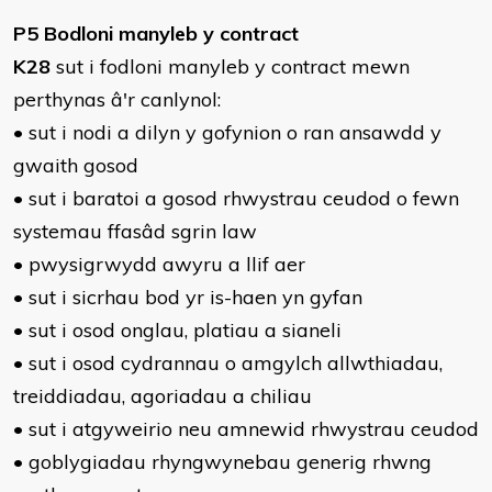
P5 Bodloni manyleb y contract
K28
sut i fodloni manyleb y contract mewn
perthynas â'r canlynol:
• sut i nodi a dilyn y gofynion o ran ansawdd y
gwaith gosod
• sut i baratoi a gosod rhwystrau ceudod o fewn
systemau ffasâd sgrin law
• pwysigrwydd awyru a llif aer
• sut i sicrhau bod yr is-haen yn gyfan
• sut i osod onglau, platiau a sianeli
• sut i osod cydrannau o amgylch allwthiadau,
treiddiadau, agoriadau a chiliau
• sut i atgyweirio neu amnewid rhwystrau ceudod
• goblygiadau rhyngwynebau generig rhwng