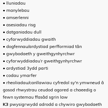
• lluniadau
• manylebau
• amserlenni
• asesiadau risg
• datganiadau dull
• cyfarwyddiadau gwaith
• dogfennau/ardystiad perfformiad tân
• gwybodaeth y gweithgynhyrchwr
• cyfarwyddiadau’r gweithgynhyrchwr
• ardystiad 3ydd parti
• codau ymarfer
• rheoliadau/canllawiau cyfredol sy'n ymwneud â
gosod rhwystrau ceudod agored a chaeedig o
fewn systemau ffasâd sgrin law
K3
pwysigrwydd adrodd a chywiro gwybodaeth