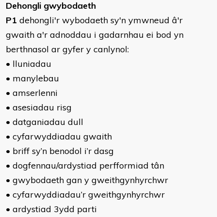
Dehongli gwybodaeth
P1
dehongli'r wybodaeth sy'n ymwneud â'r
gwaith a'r adnoddau i gadarnhau ei bod yn
berthnasol ar gyfer y canlynol:
• lluniadau
• manylebau
• amserlenni
• asesiadau risg
• datganiadau dull
• cyfarwyddiadau gwaith
• briff sy’n benodol i’r dasg
• dogfennau/ardystiad perfformiad tân
• gwybodaeth gan y gweithgynhyrchwr
• cyfarwyddiadau’r gweithgynhyrchwr
• ardystiad 3ydd parti