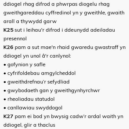
ddiogel rhag difrod a phwrpas diogelu rhag
gweithgareddau cyffredinol yn y gweithle, gwaith
arall a thywydd garw
K25
sut i leihau'r difrod i ddeunydd adeiladau
presennol
K26
pam a sut mae'n rhaid gwaredu gwastraff yn
ddiogel yn unol â'r canlynol:
• gofynion y safle
• cyfrifoldebau amgylcheddol
• gweithdrefnau’r sefydliad
• gwybodaeth gan y gweithgynhyrchwr
• rheoliadau statudol
• canllawiau swyddogol
K27
pam ei bod yn bwysig cadw’r ardal waith yn
ddiogel, glir a thaclus