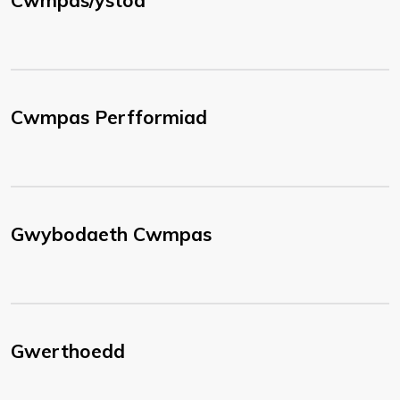
Cwmpas/ystod
Cwmpas Perfformiad
Gwybodaeth Cwmpas
Gwerthoedd