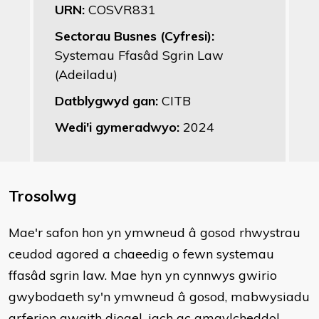
URN:
COSVR831
Sectorau Busnes (Cyfresi):
Systemau Ffasâd Sgrin Law
(Adeiladu)
Datblygwyd gan:
CITB
Wedi'i gymeradwyo:
2024
Trosolwg
Mae'r safon hon yn ymwneud â gosod rhwystrau
ceudod agored a chaeedig o fewn systemau
ffasâd sgrin law. Mae hyn yn cynnwys gwirio
gwybodaeth sy'n ymwneud â gosod, mabwysiadu
arferion gwaith diogel, iach ac amgylcheddol