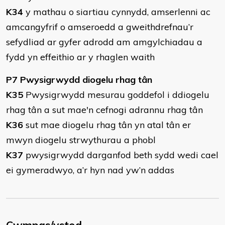
K34
y mathau o siartiau cynnydd, amserlenni ac
amcangyfrif o amseroedd a gweithdrefnau’r
sefydliad ar gyfer adrodd am amgylchiadau a
fydd yn effeithio ar y rhaglen waith
P7 Pwysigrwydd diogelu rhag tân
K35
Pwysigrwydd mesurau goddefol i ddiogelu
rhag tân a sut mae'n cefnogi adrannu rhag tân
K36
sut mae diogelu rhag tân yn atal tân er
mwyn diogelu strwythurau a phobl
K37
pwysigrwydd darganfod beth sydd wedi cael
ei gymeradwyo, a’r hyn nad yw’n addas