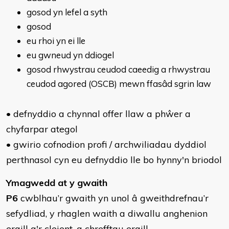
gosod yn lefel a syth
gosod
eu rhoi yn ei lle
eu gwneud yn ddiogel
gosod rhwystrau ceudod caeedig a rhwystrau
ceudod agored (OSCB) mewn ffasâd sgrin law
• defnyddio a chynnal offer llaw a phŵer a
chyfarpar ategol
• gwirio cofnodion profi / archwiliadau dyddiol
perthnasol cyn eu defnyddio lle bo hynny'n briodol
Ymagwedd at y gwaith
P6
cwblhau’r gwaith yn unol â gweithdrefnau’r
sefydliad, y rhaglen waith a diwallu anghenion
eraill a'r cleient, a chrefftau eraill