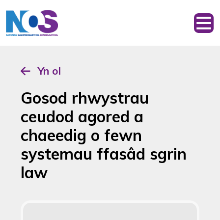
Yn ol
Gosod rhwystrau
ceudod agored a
chaeedig o fewn
systemau ffasâd sgrin
law