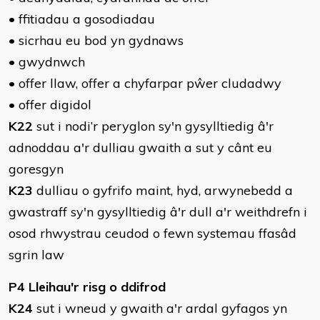
• ffitiadau a gosodiadau
• sicrhau eu bod yn gydnaws
• gwydnwch
• offer llaw, offer a chyfarpar pŵer cludadwy
• offer digidol
K22
sut i nodi’r peryglon sy'n gysylltiedig â'r
adnoddau a'r dulliau gwaith a sut y cânt eu
goresgyn
K23
dulliau o gyfrifo maint, hyd, arwynebedd a
gwastraff sy'n gysylltiedig â'r dull a'r weithdrefn i
osod rhwystrau ceudod o fewn systemau ffasâd
sgrin law
P4 Lleihau'r risg o ddifrod
K24
sut i wneud y gwaith a'r ardal gyfagos yn