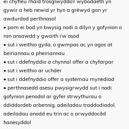
ei chyfleu rhaid trosglwyddo’r wybodaeth yn
gywir a heb newid yr hyn a grëwyd gan yr
awdurdod perthnasol
• pam ei bod yn bwysig nodi a dilyn y gofynion o
ran ansawdd y gwaith i’w osod
• sut i weithio gyda, o gwmpas ac yn agos at
beiriannau a pheiriannau
• sut i ddefnyddio a chynnal offer a chyfarpar
• sut i weithio ar uchder
• sut i ddefnyddio offer a systemau mynediad
• perthnasedd asesu pwysigrwydd sut i nodi
gofynion penodol ar gyfer strwythurau o
ddiddordeb arbennig, adeiladau traddodiadol,
adeiladau anodd eu trin ac o arwyddocâd
hanesyddol