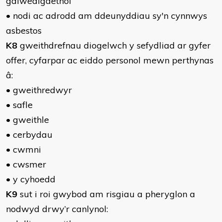
galwedigaethol
• nodi ac adrodd am ddeunyddiau sy'n cynnwys
asbestos
K8
gweithdrefnau diogelwch y sefydliad ar gyfer
offer, cyfarpar ac eiddo personol mewn perthynas
â:
• gweithredwyr
• safle
• gweithle
• cerbydau
• cwmni
• cwsmer
• y cyhoedd
K9
sut i roi gwybod am risgiau a pheryglon a
nodwyd drwy’r canlynol: