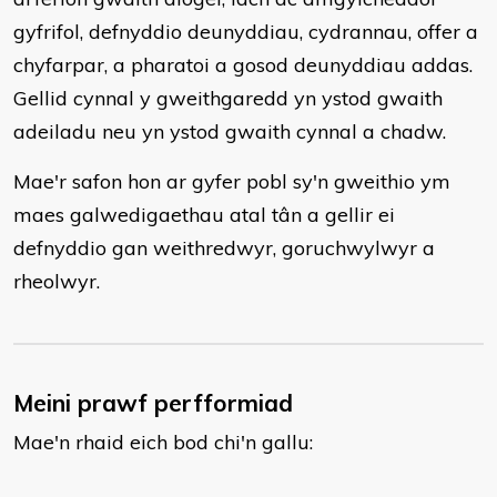
gyfrifol, defnyddio deunyddiau, cydrannau, offer a
chyfarpar, a pharatoi a gosod deunyddiau addas.
Gellid cynnal y gweithgaredd yn ystod gwaith
adeiladu neu yn ystod gwaith cynnal a chadw.
Mae'r safon hon ar gyfer pobl sy'n gweithio ym
maes galwedigaethau atal tân a gellir ei
defnyddio gan weithredwyr, goruchwylwyr a
rheolwyr.
Meini prawf perfformiad
Mae'n rhaid eich bod chi'n gallu: