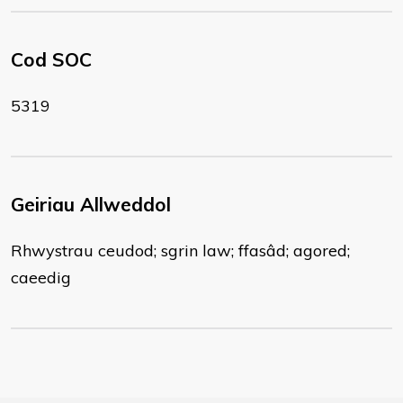
Cod SOC
5319
Geiriau Allweddol
Rhwystrau ceudod; sgrin law; ffasâd; agored;
caeedig