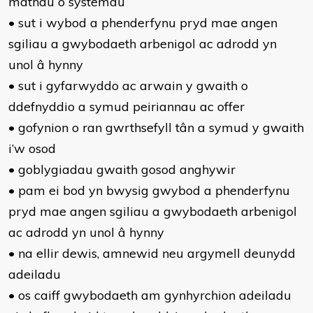
mathau o systemau
• sut i wybod a phenderfynu pryd mae angen
sgiliau a gwybodaeth arbenigol ac adrodd yn
unol â hynny
• sut i gyfarwyddo ac arwain y gwaith o
ddefnyddio a symud peiriannau ac offer
• gofynion o ran gwrthsefyll tân a symud y gwaith
i’w osod
• goblygiadau gwaith gosod anghywir
• pam ei bod yn bwysig gwybod a phenderfynu
pryd mae angen sgiliau a gwybodaeth arbenigol
ac adrodd yn unol â hynny
• na ellir dewis, amnewid neu argymell deunydd
adeiladu
• os caiff gwybodaeth am gynhyrchion adeiladu