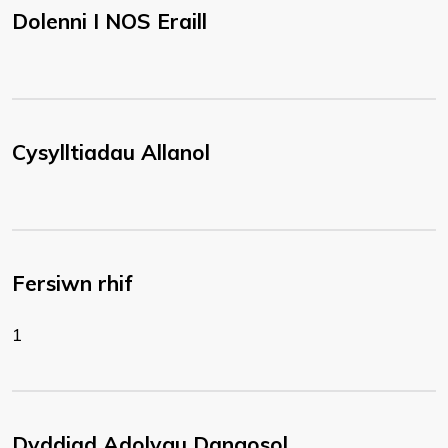
Dolenni I NOS Eraill
Cysylltiadau Allanol
Fersiwn rhif
1
Dyddiad Adolygu Dangosol