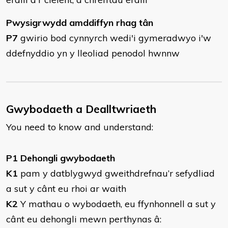
Pwysigrwydd amddiffyn rhag tân
P7
gwirio bod cynnyrch wedi'i gymeradwyo i'w
ddefnyddio yn y lleoliad penodol hwnnw
Gwybodaeth a Dealltwriaeth
You need to know and understand:
P1 Dehongli gwybodaeth
K1
pam y datblygwyd gweithdrefnau’r sefydliad
a sut y cânt eu rhoi ar waith
K2
Y mathau o wybodaeth, eu ffynhonnell a sut y
cânt eu dehongli mewn perthynas â: