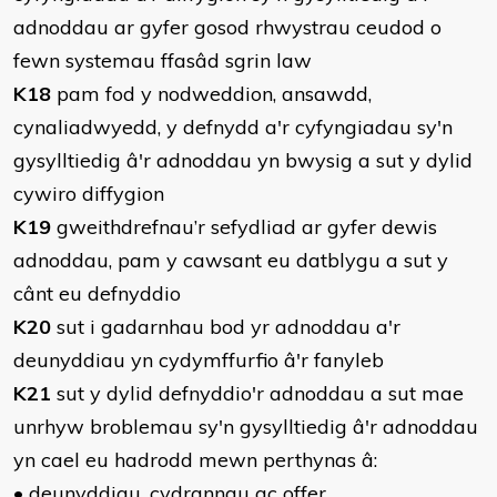
adnoddau ar gyfer gosod rhwystrau ceudod o
fewn systemau ffasâd sgrin law
K18
pam fod y nodweddion, ansawdd,
cynaliadwyedd, y defnydd a'r cyfyngiadau sy'n
gysylltiedig â'r adnoddau yn bwysig a sut y dylid
cywiro diffygion
K19
gweithdrefnau’r sefydliad ar gyfer dewis
adnoddau, pam y cawsant eu datblygu a sut y
cânt eu defnyddio
K20
sut i gadarnhau bod yr adnoddau a'r
deunyddiau yn cydymffurfio â'r fanyleb
K21
sut y dylid defnyddio'r adnoddau a sut mae
unrhyw broblemau sy'n gysylltiedig â'r adnoddau
yn cael eu hadrodd mewn perthynas â:
• deunyddiau, cydrannau ac offer