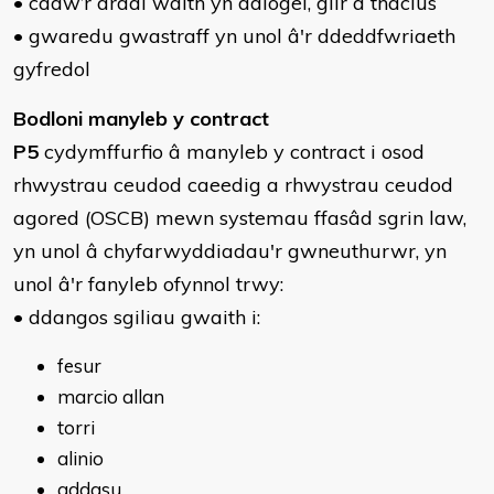
• cadw’r ardal waith yn ddiogel, glir a thaclus
• gwaredu gwastraff yn unol â'r ddeddfwriaeth
gyfredol
Bodloni manyleb y contract
P5
cydymffurfio â manyleb y contract i osod
rhwystrau ceudod caeedig a rhwystrau ceudod
agored (OSCB) mewn systemau ffasâd sgrin law,
yn unol â chyfarwyddiadau'r gwneuthurwr, yn
unol â'r fanyleb ofynnol trwy:
• ddangos sgiliau gwaith i:
fesur
marcio allan
torri
alinio
addasu