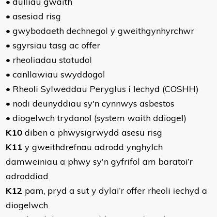
• dulliau gwaith
• asesiad risg
• gwybodaeth dechnegol y gweithgynhyrchwr
• sgyrsiau tasg ac offer
• rheoliadau statudol
• canllawiau swyddogol
• Rheoli Sylweddau Peryglus i Iechyd (COSHH)
• nodi deunyddiau sy'n cynnwys asbestos
• diogelwch trydanol (system waith ddiogel)
K10
diben a phwysigrwydd asesu risg
K11
y gweithdrefnau adrodd ynghylch
damweiniau a phwy sy'n gyfrifol am baratoi’r
adroddiad
K12
pam, pryd a sut y dylai’r offer rheoli iechyd a
diogelwch