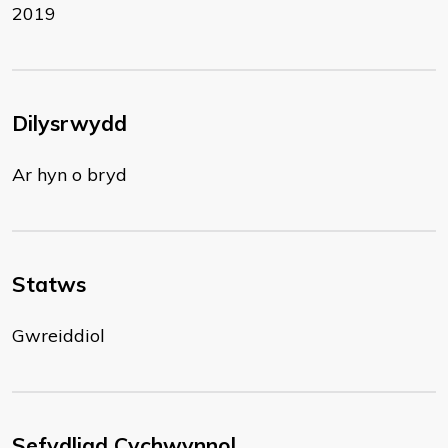
2019
Dilysrwydd
Ar hyn o bryd
Statws
Gwreiddiol
Sefydliad Cychwynnol