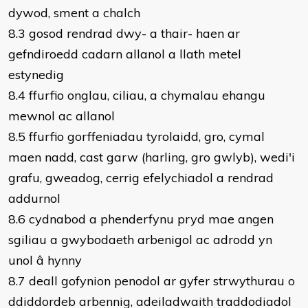
dywod, sment a chalch
8.3 gosod rendrad dwy- a thair- haen ar
gefndiroedd cadarn allanol a llath metel
estynedig
8.4 ffurfio onglau, ciliau, a chymalau ehangu
mewnol ac allanol
8.5 ffurfio gorffeniadau tyrolaidd, gro, cymal
maen nadd, cast garw (harling, gro gwlyb), wedi'i
grafu, gweadog, cerrig efelychiadol a rendrad
addurnol
8.6 cydnabod a phenderfynu pryd mae angen
sgiliau a gwybodaeth arbenigol ac adrodd yn
unol â hynny
8.7 deall gofynion penodol ar gyfer strwythurau o
ddiddordeb arbennig, adeiladwaith traddodiadol