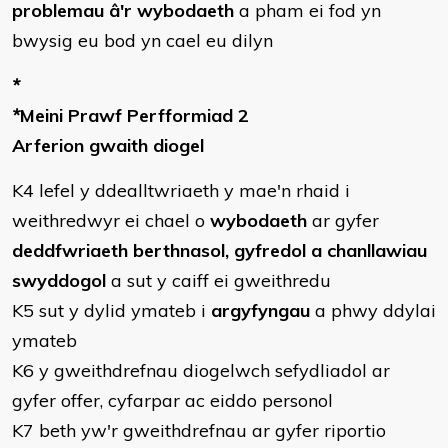
problemau â'r wybodaeth
a pham ei fod yn
bwysig eu bod yn cael eu dilyn
*
*
Meini Prawf Perfformiad 2
Arferion gwaith diogel
K4 lefel y ddealltwriaeth y mae'n rhaid i
weithredwyr ei chael o
wybodaeth
ar gyfer
deddfwriaeth berthnasol, gyfredol a chanllawiau
swyddogol
a sut y caiff ei gweithredu
K5 sut y dylid ymateb i
argyfyngau
a phwy ddylai
ymateb
K6 y gweithdrefnau diogelwch sefydliadol ar
gyfer offer, cyfarpar ac eiddo personol
K7 beth yw'r gweithdrefnau ar gyfer riportio