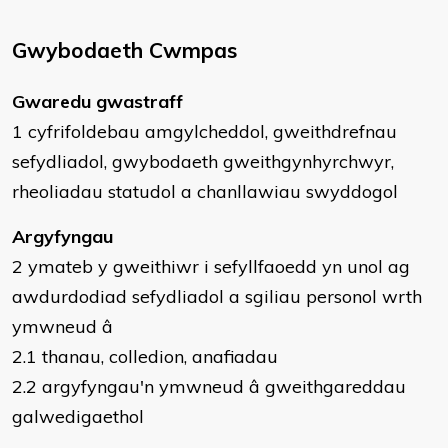
Gwybodaeth Cwmpas
Gwaredu gwastraff
1 cyfrifoldebau amgylcheddol, gweithdrefnau
sefydliadol, gwybodaeth gweithgynhyrchwyr,
rheoliadau statudol a chanllawiau swyddogol
Argyfyngau
2 ymateb y gweithiwr i sefyllfaoedd yn unol ag
awdurdodiad sefydliadol a sgiliau personol wrth
ymwneud â
2.1 thanau, colledion, anafiadau
2.2 argyfyngau'n ymwneud â gweithgareddau
galwedigaethol