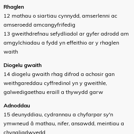
Rhaglen
12 mathau o siartiau cynnydd, amserlenni ac
amseroedd amcangyfrifedig
13 gweithdrefnau sefydliadol ar gyfer adrodd am
amgylchiadau a fydd yn effeithio ar y rhaglen
waith
Diogelu gwaith
14 diogelu gwaith rhag difrod a achosir gan
weithgareddau cyffredinol yn y gweithle,
galwedigaethau eraill a thywydd garw
Adnoddau
15 deunyddiau, cydrannau a chyfarpar sy'n
ymwneud â mathau, nifer, ansawdd, meintiau a
chynaliadwyedd