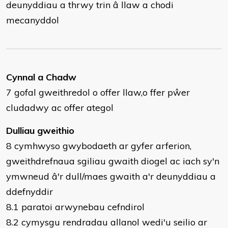
deunyddiau a thrwy trin â llaw a chodi
mecanyddol
Cynnal a Chadw
7 gofal gweithredol o offer llaw,o ffer pŵer
cludadwy ac offer ategol
Dulliau gweithio
8 cymhwyso gwybodaeth ar gyfer arferion,
gweithdrefnaua sgiliau gwaith diogel ac iach sy'n
ymwneud â'r dull/maes gwaith a'r deunyddiau a
ddefnyddir
8.1 paratoi arwynebau cefndirol
8.2 cymysgu rendradau allanol wedi'u seilio ar