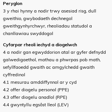
Peryglon
3 y rhai hynny a nodir trwy asesiad risg, dull
gweithio, gwybodaeth dechnegol
gweithgynhyrchwyr, rheoliadau statudol a
chanllawiau swyddogol
Cyfarpar rheoli iechyd a diogelwch
4 a nodir gan egwyddorion atal ar gyfer defnydd
galwedigaethol, mathau a phwrpas pob math,
sefyllfaoedd gwaith ac amgylchedd gwaith
cyffredinol
4.1 mesurau amddiffynnol ar y cyd
4.2 offer diogelu personol (PPE)
4.3 offer diogelu anadlol (RPE)
4.4 gwyntyllu egsôst lleol (LEV)