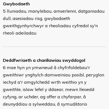
Gwybodaeth
5 lluniadau, manylebau, amserlenni, datganiadau
dull, asesiadau risg, gwybodaeth
gweithgynhyrchwyr a rheoliadau cyfredol sy'n
rheoli adeiladau
Deddfwriaeth a chanllawiau swyddogol
6 mae hyn yn ymwneud â chyfrifoldebau'r
gweithiwr ynghylch damweiniau posibl, peryglon
iechyd a'r amgylchedd wrth weithio yn y
gweithle, islaw lefel y ddaear, mewn lleoedd
cyfyng, ar uchder, ag offer a chyfarpar, â
deunyddiau a sylweddau, â symud/storio