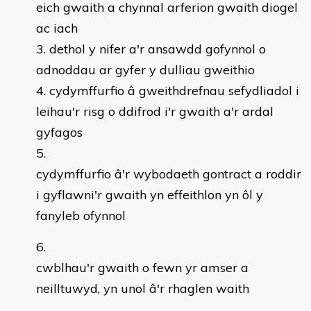
eich gwaith a chynnal arferion gwaith diogel
ac iach
dethol y nifer a'r ansawdd gofynnol o
adnoddau ar gyfer y dulliau gweithio
cydymffurfio â gweithdrefnau sefydliadol i
leihau'r risg o ddifrod i'r gwaith a'r ardal
gyfagos
cydymffurfio â'r wybodaeth gontract a roddir
i gyflawni'r gwaith yn effeithlon yn ôl y
fanyleb ofynnol
cwblhau'r gwaith o fewn yr amser a
neilltuwyd, yn unol â'r rhaglen waith