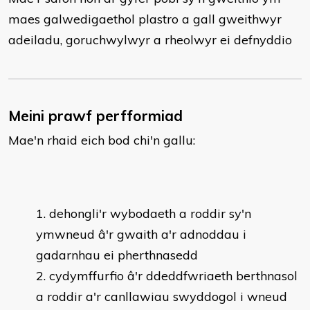
maes galwedigaethol plastro a gall gweithwyr
adeiladu, goruchwylwyr a rheolwyr ei defnyddio
Meini prawf perfformiad
Mae'n rhaid eich bod chi'n gallu:
dehongli'r wybodaeth a roddir sy'n
ymwneud â'r gwaith a'r adnoddau i
gadarnhau ei pherthnasedd
cydymffurfio â'r ddeddfwriaeth berthnasol
a roddir a'r canllawiau swyddogol i wneud