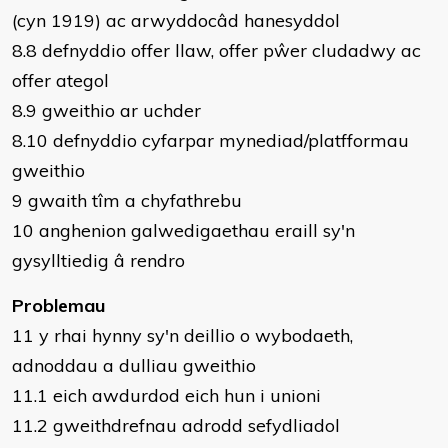
(cyn 1919) ac arwyddocâd hanesyddol
8.8 defnyddio offer llaw, offer pŵer cludadwy ac
offer ategol
8.9 gweithio ar uchder
8.10 defnyddio cyfarpar mynediad/platfformau
gweithio
9 gwaith tîm a chyfathrebu
10 anghenion galwedigaethau eraill sy'n
gysylltiedig â rendro
Problemau
11 y rhai hynny sy'n deillio o wybodaeth,
adnoddau a dulliau gweithio
11.1 eich awdurdod eich hun i unioni
11.2 gweithdrefnau adrodd sefydliadol