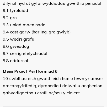
dilynol hyd at gyfarwyddiadau gweithio penodol
9.1 tyrolaidd
9.2 gro
9.3 uniad maen nadd
9.4 cast garw (harling, gro gwlyb)
9.5 wedi'i grafu
9.6 gweadog
9.7 cerrig efelychiadol
9.8 addurnol
Meini Prawf Perfformiad 6
10 cwblhau eich gwaith eich hun o fewn yr amser
amcangyfrifedig, dyranedig i ddiwallu anghenion
galwedigaethau eraill ac/neu y cleient