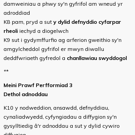
damweiniau a phwy sy'n gyfrifol am wneud yr
adroddiad
K8 pam, pryd a sut
y dylid defnyddio cyfarpar
rheoli
iechyd a diogelwch
K9 sut i gydymffurfio ag arferion gweithio sy'n
amgylcheddol gyfrifol er mwyn diwallu
deddfwriaeth gyfredol a
chanllawiau swyddogol
*
*
Meini Prawf Perfformiad 3
Dethol adnoddau
K10 y nodweddion, ansawdd, defnyddiau,
cynaliadwyedd, cyfyngiadau a diffygion sy'n
gysylltiedig â'r adnoddau a sut y dylid cywiro
diffygion