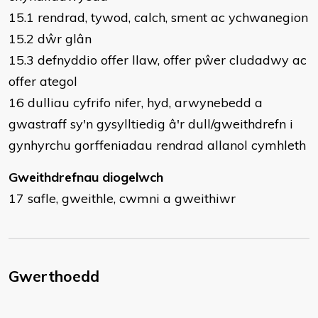
15.1 rendrad, tywod, calch, sment ac ychwanegion
15.2 dŵr glân
15.3 defnyddio offer llaw, offer pŵer cludadwy ac
offer ategol
16 dulliau cyfrifo nifer, hyd, arwynebedd a
gwastraff sy'n gysylltiedig â'r dull/gweithdrefn i
gynhyrchu gorffeniadau rendrad allanol cymhleth
Gweithdrefnau diogelwch
17 safle, gweithle, cwmni a gweithiwr
Gwerthoedd