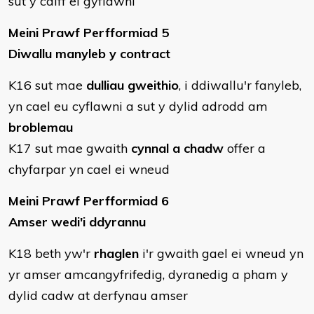
sut y caiff ei gyflawni
Meini Prawf Perfformiad 5
Diwallu manyleb y contract
K16 sut mae
dulliau gweithio
, i ddiwallu'r fanyleb,
yn cael eu cyflawni a sut y dylid adrodd am
broblemau
K17 sut mae gwaith
cynnal a chadw
offer a
chyfarpar yn cael ei wneud
Meini Prawf Perfformiad 6
Amser wedi'i ddyrannu
K18 beth yw'r
rhaglen
i'r gwaith gael ei wneud yn
yr amser amcangyfrifedig, dyranedig a pham y
dylid cadw at derfynau amser