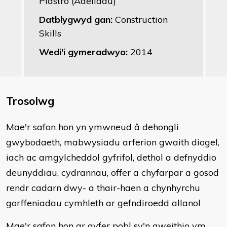
Plastro (Adeiladu)
Datblygwyd gan:
Construction
Skills
Wedi'i gymeradwyo:
2014
Trosolwg
Mae'r safon hon yn ymwneud â dehongli
gwybodaeth, mabwysiadu arferion gwaith diogel,
iach ac amgylcheddol gyfrifol, dethol a defnyddio
deunyddiau, cydrannau, offer a chyfarpar a gosod
rendr cadarn dwy- a thair-haen a chynhyrchu
gorffeniadau cymhleth ar gefndiroedd allanol
Mae'r safon hon ar gyfer pobl sy'n gweithio ym