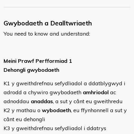
Gwybodaeth a Dealltwriaeth
You need to know and understand:
Meini Prawf Perfformiad 1
Dehongli gwybodaeth
K1 y gweithdrefnau sefydliadol a ddatblygwyd i
adrodd a chywiro gwybodaeth
amhriodol
ac
adnoddau
anaddas
, a sut y cânt eu gweithredu
K2 y mathau o
wybodaeth
, eu ffynhonnell a sut y
cânt eu dehongli
K3 y gweithdrefnau sefydliadol i ddatrys