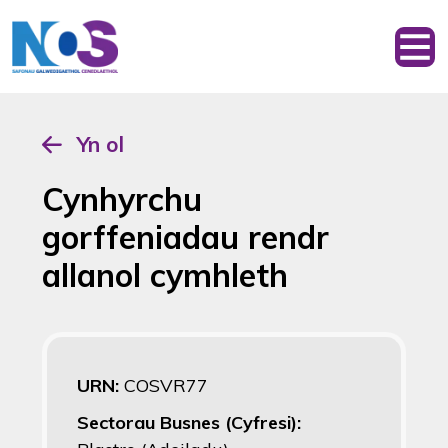
Yn ol
Cynhyrchu
gorffeniadau rendr
allanol cymhleth
URN:
COSVR77
Sectorau Busnes (Cyfresi):