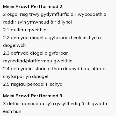
Meini Prawf Perfformiad 2
2 osgoi risg trwy gydymffurfio â'r wybodaeth a
roddir sy'n ymwneud â'r dilynol
2.1 dulliau gweithio
2.2 defnydd diogel o gyfarpar rheoli iechyd a
diogelwch
2.3 defnydd diogel o gyfarpar
mynediad/platfformau gweithio
2.4 defnyddio, storio a thrin deunyddiau, offer a
chyfarpar yn ddiogel
2.5 risgiau penodol i iechyd
Meini Prawf Perfformiad 3
3 dethol adnoddau sy'n gysylltiedig â'ch gwaith
eich hun