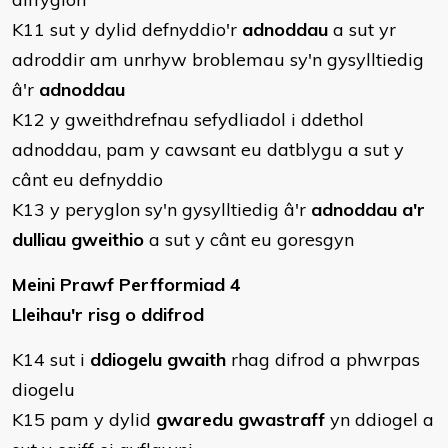
K11 sut y dylid defnyddio'r
adnoddau
a sut yr
adroddir am unrhyw broblemau sy'n gysylltiedig
â'r
adnoddau
K12 y gweithdrefnau sefydliadol i ddethol
adnoddau, pam y cawsant eu datblygu a sut y
cânt eu defnyddio
K13 y peryglon sy'n gysylltiedig â'r
adnoddau a'r
dulliau gweithio
a sut y cânt eu goresgyn
Meini Prawf Perfformiad 4
Lleihau'r risg o ddifrod
K14 sut i
ddiogelu gwaith
rhag difrod a phwrpas
diogelu
K15 pam y dylid
gwaredu gwastraff
yn ddiogel a