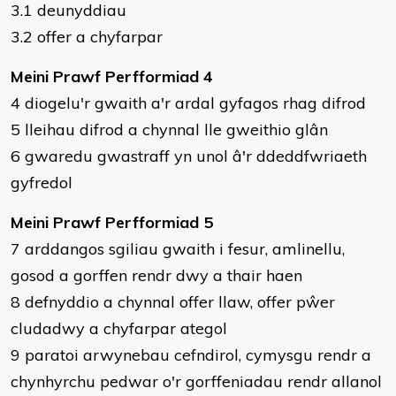
3.1 deunyddiau
3.2 offer a chyfarpar
Meini Prawf Perfformiad 4
4 diogelu'r gwaith a'r ardal gyfagos rhag difrod
5 lleihau difrod a chynnal lle gweithio glân
6 gwaredu gwastraff yn unol â'r ddeddfwriaeth
gyfredol
Meini Prawf Perfformiad 5
7 arddangos sgiliau gwaith i fesur, amlinellu,
gosod a gorffen rendr dwy a thair haen
8 defnyddio a chynnal offer llaw, offer pŵer
cludadwy a chyfarpar ategol
9 paratoi arwynebau cefndirol, cymysgu rendr a
chynhyrchu pedwar o'r gorffeniadau rendr allanol