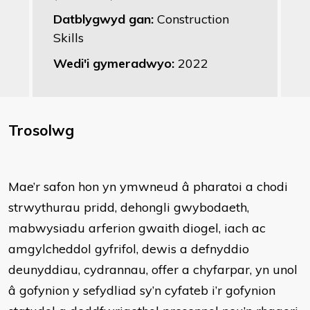
Datblygwyd gan:
Construction
Skills
Wedi'i gymeradwyo:
2022
Trosolwg
Mae’r safon hon yn ymwneud â pharatoi a chodi
strwythurau pridd, dehongli gwybodaeth,
mabwysiadu arferion gwaith diogel, iach ac
amgylcheddol gyfrifol, dewis a defnyddio
deunyddiau, cydrannau, offer a chyfarpar, yn unol
â gofynion y sefydliad sy’n cyfateb i’r gofynion