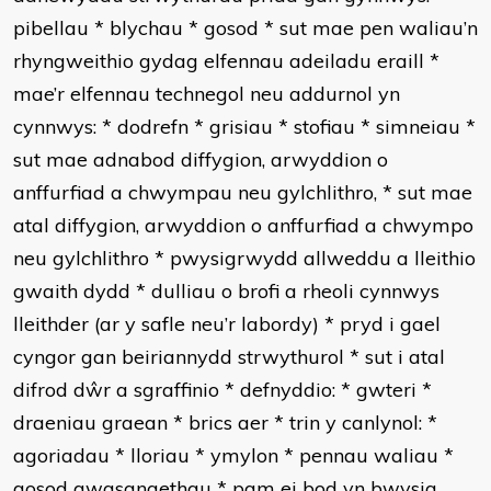
pibellau
*
blychau
*
gosod
*
sut mae pen waliau’n
rhyngweithio gydag elfennau adeiladu eraill
*
mae’r elfennau technegol neu addurnol yn
cynnwys:
*
dodrefn
*
grisiau
*
stofiau
*
simneiau
*
sut mae adnabod diffygion, arwyddion o
anffurfiad a chwympau neu gylchlithro,
*
sut mae
atal diffygion, arwyddion o anffurfiad a chwympo
neu gylchlithro
*
pwysigrwydd allweddu a lleithio
gwaith dydd
*
dulliau o brofi a rheoli cynnwys
lleithder (ar y safle neu’r labordy)
*
pryd i gael
cyngor gan beiriannydd strwythurol
*
sut i atal
difrod dŵr a sgraffinio
*
defnyddio:
*
gwteri
*
draeniau graean
*
brics aer
*
trin y canlynol:
*
agoriadau
*
lloriau
*
ymylon
*
pennau waliau
*
gosod gwasanaethau
*
pam ei bod yn bwysig