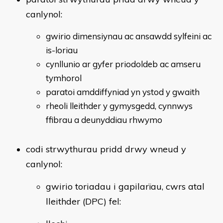
canlynol:
gwirio dimensiynau ac ansawdd sylfeini ac
is-loriau
cynllunio ar gyfer priodoldeb ac amseru
tymhorol
paratoi amddiffyniad yn ystod y gwaith
rheoli lleithder y gymysgedd, cynnwys
ffibrau a deunyddiau rhwymo
codi strwythurau pridd drwy wneud y
canlynol:
gwirio toriadau i gapilarïau, cwrs atal
lleithder (DPC) fel: