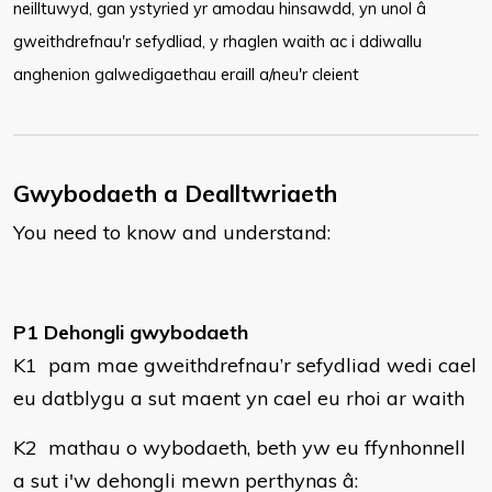
neilltuwyd, gan ystyried yr amodau hinsawdd, yn unol â
gweithdrefnau'r sefydliad, y rhaglen waith ac i ddiwallu
anghenion galwedigaethau eraill a/neu'r cleient
Gwybodaeth a Dealltwriaeth
You need to know and understand:
P1 Dehongli gwybodaeth
K1 pam mae gweithdrefnau’r sefydliad wedi cael
eu datblygu a sut maent yn cael eu rhoi ar waith
K2 mathau o wybodaeth, beth yw eu ffynhonnell
a sut i'w dehongli mewn perthynas â: