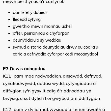
mewn perthynas â’r canlynol:
dan lefel y ddaear
lleoedd cyfyng
gweithio mewn mannau uchel
offer, peiriannau a chyfarpar
deunyddiau a sylweddau
symud a storio deunyddiau drwy eu codi a’u
cario a defnyddio cyfarpar codi mecanyddol
P3 Dewis adnoddau
K11 pam mae nodweddion, ansawdd, defnydd,
cynaliadwyedd, addasrwydd, cyfyngiadau a
diffygion sy'n gysylltiedig â'r adnoddau yn
bwysig, a sut dylid rhoi gwybod am ddiffygion
K12 pam y dylid mabwysiadu arferion gwaith a