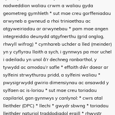
nodweddion waliau crwm a waliau gyda
geometreg gymhleth
*
sut mae creu gorffeniadau
arwyneb a gwneud a rhoi triniaethau ac
atgyweiriadau ar arwynebau
*
pam mae angen
integreiddio deunydd atgyfnerthu (grid onglog,
rhwyll wifrog)
*
cymhareb uchder a lled (meinder)
yn y cyflyrau llaith a sych, i gynnwys pa mor uchel
i adeiladu yn unol â’r dechneg ranbarthol, y
tywydd ac amodau’r safle
*
effaith dŵr daear ar
sylfeini strwythurau pridd, a sylfeini waliau
*
pwysigrwydd gwirio dimensiynau ac ansawdd y
sylfaen ac is-loriau
*
sut mae creu toriadau
capilarïol, gan gynnwys y canlynol:
*
cwrs atal
lleithder (DPC)
*
llechi
*
gwydr sbwng
*
toriadau
lleithder naturiol traddodiadol eraill
*
rhwystr