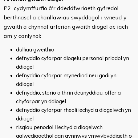
P2 cydymffurfio â'r ddeddfwriaeth gyfredol
berthnasol a chanllawiau swyddogol i wneud y
gwaith a chynnal arferion gwaith diogel ac iach
am y canlynol:
dulliau gweithio
defnyddio cyfarpar diogelu personol priodol yn
ddiogel
defnyddio cyfarpar mynediad neu godi yn
ddiogel
defnyddio, storio a thrin deunyddiau, offer a
chyfarpar yn ddiogel
defnyddio cyfarpar rheoli iechyd a diogelwch yn
ddiogel
risgiau penodol i iechyd a diogelwch
galwedigaethol gan gynnwys ymwybyddiaeth o