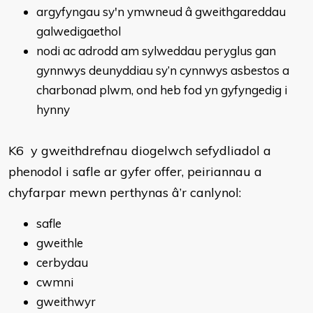
argyfyngau sy'n ymwneud â gweithgareddau
galwedigaethol
nodi ac adrodd am sylweddau peryglus gan
gynnwys deunyddiau sy’n cynnwys asbestos a
charbonad plwm, ond heb fod yn gyfyngedig i
hynny
K6 y gweithdrefnau diogelwch sefydliadol a
phenodol i safle ar gyfer offer, peiriannau a
chyfarpar mewn perthynas â’r canlynol:
safle
gweithle
cerbydau
cwmni
gweithwyr