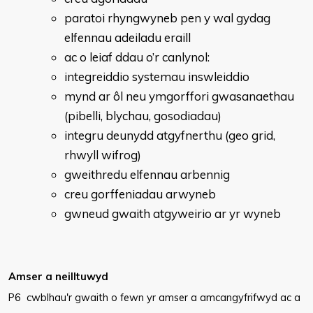
paratoi rhyngwyneb pen y wal gydag
elfennau adeiladu eraill
ac o leiaf ddau o’r canlynol:
integreiddio systemau inswleiddio
mynd ar ôl neu ymgorffori gwasanaethau
(pibelli, blychau, gosodiadau)
integru deunydd atgyfnerthu (geo grid,
rhwyll wifrog)
gweithredu elfennau arbennig
creu gorffeniadau arwyneb
gwneud gwaith atgyweirio ar yr wyneb
Amser a neilltuwyd
P6 cwblhau'r gwaith o fewn yr amser a amcangyfrifwyd ac a