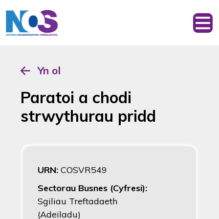
Yn ol
Paratoi a chodi
strwythurau pridd
URN:
COSVR549
Sectorau Busnes (Cyfresi):
Sgiliau Treftadaeth
(Adeiladu)