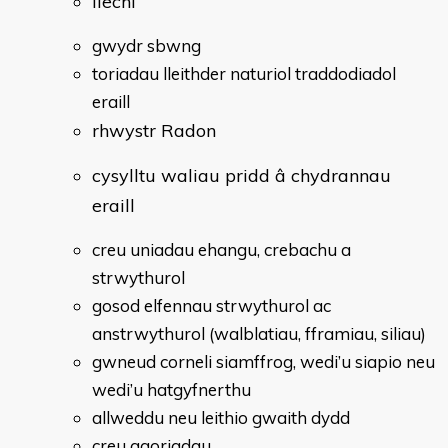
llechi
gwydr sbwng
toriadau lleithder naturiol traddodiadol
eraill
rhwystr Radon
cysylltu waliau pridd â chydrannau
eraill
creu uniadau ehangu, crebachu a
strwythurol
gosod elfennau strwythurol ac
anstrwythurol (walblatiau, fframiau, siliau)
gwneud corneli siamffrog, wedi’u siapio neu
wedi’u hatgyfnerthu
allweddu neu leithio gwaith dydd
creu agoriadau