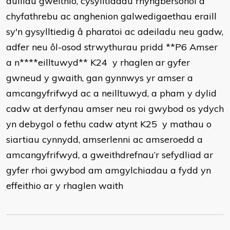
dulliau gweithio, cysylltiadau rhyngbersonol a
chyfathrebu ac anghenion galwedigaethau eraill
sy'n gysylltiedig â pharatoi ac adeiladu neu gadw,
adfer neu ôl-osod strwythurau pridd
**P6 Amser
a n****eilltuwyd**
K24 y rhaglen ar gyfer
gwneud y gwaith, gan gynnwys yr amser a
amcangyfrifwyd ac a neilltuwyd, a pham y dylid
cadw at derfynau amser neu roi gwybod os ydych
yn debygol o fethu cadw atynt
K25 y mathau o
siartiau cynnydd, amserlenni ac amseroedd a
amcangyfrifwyd, a gweithdrefnau’r sefydliad ar
gyfer rhoi gwybod am amgylchiadau a fydd yn
effeithio ar y rhaglen waith