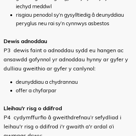
iechyd meddwl
risgiau penodol sy’n gysylltiedig â deunyddiau
peryglus neu rai sy’n cynnwys asbestos
Dewis adnoddau
P3 dewis faint o adnoddau sydd eu hangen ac
ansawdd gofynnol yr adnoddau hynny ar gyfer y
dulliau gweithio ar gyfer y canlynol:
deunyddiau a chydrannau
offer a chyfarpar
Lleihau'r risg o ddifrod
P4 cydymffurfio â gweithdrefnau’r sefydliad i
leihau'r risg o ddifrod i'r gwaith a'r ardal o’i
gwmpas drwy: