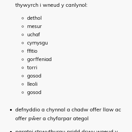
thywyrch i wneud y canlynol:
dethol
mesur
uchaf
cymysgu
ffitio
gorffeniad
torri
gosod
lleoli
gosod
defnyddio a chynnal a chadw offer llaw ac
offer pŵer a chyfarpar ategol
paratoi strwythurau pridd drwy wneud y