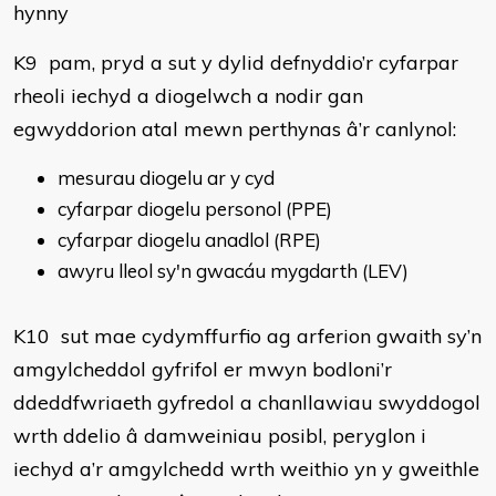
hynny
K9 pam, pryd a sut y dylid defnyddio’r cyfarpar
rheoli iechyd a diogelwch a nodir gan
egwyddorion atal mewn perthynas â’r canlynol:
mesurau diogelu ar y cyd
cyfarpar diogelu personol (PPE)
cyfarpar diogelu anadlol (RPE)
awyru lleol sy'n gwacáu mygdarth (LEV)
K10 sut mae cydymffurfio ag arferion gwaith sy’n
amgylcheddol gyfrifol er mwyn bodloni’r
ddeddfwriaeth gyfredol a chanllawiau swyddogol
wrth ddelio â damweiniau posibl, peryglon i
iechyd a’r amgylchedd wrth weithio yn y gweithle