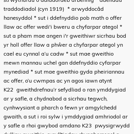
traddodiadol (cyn 1919)
*
arwyddocâd
hanesyddol
*
sut i ddefnyddio pob math o offer
llaw ac offer wedi'i bweru a chyfarpar ategol
*
sut a pham mae angen i'r gweithiwr sicrhau bod
yr holl offer llaw a phŵer a chyfarpar ategol yn
cael eu cynnal a’u cadw
*
sut mae gweithio
mewn mannau uchel gan ddefnyddio cyfarpar
mynediad
*
sut mae gweithio gyda pheiriannau
ac offer, o’u cwmpas ac yn agos iawn atynt
K22 gweithdrefnau’r sefydliad o ran ymddygiad
ar y safle, a chydnabod a sicrhau tegwch,
cynhwysiant a pharch o fewn yr amgylchedd
gwaith, a sut i roi sylw i ymddygiad amhriodol ar
y safle a rhoi gwybod amdano
K23 pwysigrwydd