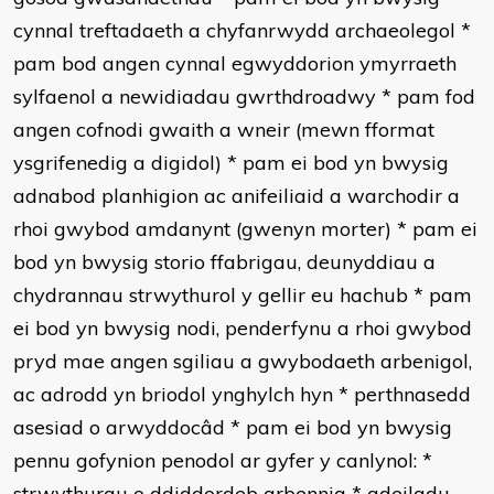
cynnal treftadaeth a chyfanrwydd archaeolegol
*
pam bod angen cynnal egwyddorion ymyrraeth
sylfaenol a newidiadau gwrthdroadwy
*
pam fod
angen cofnodi gwaith a wneir (mewn fformat
ysgrifenedig a digidol)
*
pam ei bod yn bwysig
adnabod planhigion ac anifeiliaid a warchodir a
rhoi gwybod amdanynt (gwenyn morter)
*
pam ei
bod yn bwysig storio ffabrigau, deunyddiau a
chydrannau strwythurol y gellir eu hachub
*
pam
ei bod yn bwysig nodi, penderfynu a rhoi gwybod
pryd mae angen sgiliau a gwybodaeth arbenigol,
ac adrodd yn briodol ynghylch hyn
*
perthnasedd
asesiad o arwyddocâd
*
pam ei bod yn bwysig
pennu gofynion penodol ar gyfer y canlynol:
*
strwythurau o ddiddordeb arbennig
*
adeiladu