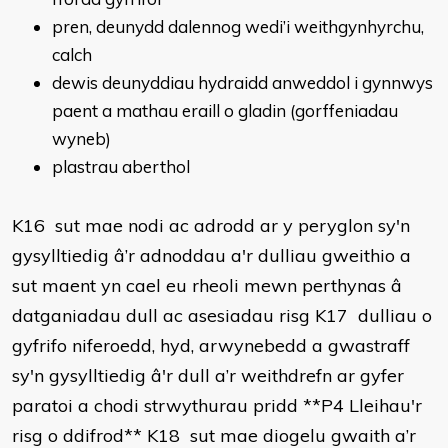
pren, deunydd dalennog wedi’i weithgynhyrchu,
calch
dewis deunyddiau hydraidd anweddol i gynnwys
paent a mathau eraill o gladin (gorffeniadau
wyneb)
plastrau aberthol
K16 sut mae nodi ac adrodd ar y peryglon sy'n
gysylltiedig â’r adnoddau a'r dulliau gweithio a
sut maent yn cael eu rheoli mewn perthynas â
datganiadau dull ac asesiadau risg
K17 dulliau o
gyfrifo niferoedd, hyd, arwynebedd a gwastraff
sy'n gysylltiedig â'r dull a’r weithdrefn ar gyfer
paratoi a chodi strwythurau pridd
**P4 Lleihau'r
risg o ddifrod**
K18 sut mae diogelu gwaith a’r