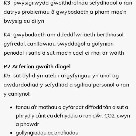
K3 pwysigrwydd gweithdrefnau sefydliadol o ran
datrys problemau â gwybodaeth a pham mae’n
bwysig eu dilyn
K4 gwybodaeth am ddeddfwriaeth berthnasol,
gyfredol, canllawiau swyddogol a gofynion
penodol i safle a sut mae’n cael ei rhoi ar waith
P2 Arferion gwaith diogel
K5 sut dylid ymateb i argyfyngau yn unol ag
awdurdodiad y sefydliad a sgiliau personol o ran
y canlynol:
tanau a’r mathau o gyfarpar diffodd tân a sut a
phryd y cânt eu defnyddio o ran dŵr, CO2, ewyn
a phowdr
gollyngiadau ac anafiadau