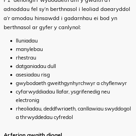
adnoddau fel sy’n berthnasol i leoliad daearyddol
a’r amodau hinsawdd i gadarnhau ei bod yn
berthnasol ar gyfer y canlynol:
lluniadau
manylebau
rhestrau
datganiadau dull
asesiadau risg
gwybodaeth gweithgynhyrchwyr a chyflenwyr
cyfarwyddiadau llafar, ysgrifenedig neu
electronig
rheoliadau, deddfwriaeth, canllawiau swyddogol
a thrwyddedau cyfredol
Arferion gwaith diogel