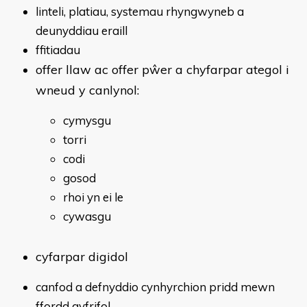
linteli, platiau, systemau rhyngwyneb a
deunyddiau eraill
ffitiadau
offer llaw ac offer pŵer a chyfarpar ategol i
wneud y canlynol:
cymysgu
torri
codi
gosod
rhoi yn ei le
cywasgu
cyfarpar digidol
canfod a defnyddio cynhyrchion pridd mewn
ffordd gyfrifol