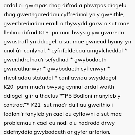
ardal o’i gwmpas rhag difrod a phwrpas diogelu
rhag gweithgareddau cyffredinol yn y gweithle,
gweithrediadau eraill a thywydd garw a sut mae
lleihau difrod
K19 pa mor bwysig yw gwaredu
gwastraff yn ddiogel, a sut mae gwneud hynny, yn
unol â’r canlynol:
*
cyfrifoldebau amgylcheddol
*
gweithdrefnau’r sefydliad
*
gwybodaeth
gwneuthurwyr
*
gwybodaeth cyflenwyr
*
rheoliadau statudol
*
canllawiau swyddogol
K20 pam mae’n bwysig cynnal ardal waith
ddiogel, glir a thaclus
**P5 Bodloni manyleb y
contract**
K21 sut mae’r dulliau gweithio i
fodloni’r fanyleb yn cael eu cyflawni a sut mae
problemau’n cael eu nodi a’u hadrodd drwy
ddefnyddio gwybodaeth ar gyfer arferion,