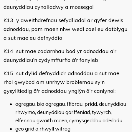
deunyddiau cynaliadwy a moesegol
K13 y gweithdrefnau sefydliadol ar gyfer dewis
adnoddau, pam maen nhw wedi cael eu datblygu
a sut mae eu defnyddio
K14 sut mae cadarnhau bod yr adnoddau a’r
deunyddiau’n cydymffurfio â’r fanyleb
K15 sut dylid defnyddio’r adnoddau a sut mae
rhoi gwybod am unrhyw broblemau sy'n
gysylltiedig â'r adnoddau ynglŷn â’r canlynol:
agregau, bio agregau, ffibrau, pridd, deunyddiau
rhwymo, deunyddiau gorffeniad, tywyrch,
elfennau gwaith maen, cymysgeddau adeiladu
geo grid a rhwyll wifrog