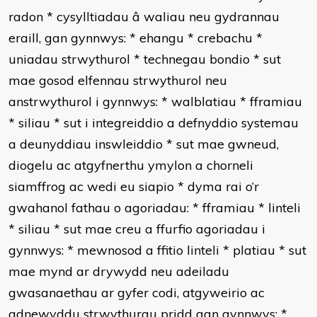
radon
*
cysylltiadau â waliau neu gydrannau
eraill, gan gynnwys:
*
ehangu
*
crebachu
*
uniadau strwythurol
*
technegau bondio
*
sut
mae gosod elfennau strwythurol neu
anstrwythurol i gynnwys:
*
walblatiau
*
fframiau
*
siliau
*
sut i integreiddio a defnyddio systemau
a deunyddiau inswleiddio
*
sut mae gwneud,
diogelu ac atgyfnerthu ymylon a chorneli
siamffrog ac wedi eu siapio
*
dyma rai o’r
gwahanol fathau o agoriadau:
*
fframiau
*
linteli
*
siliau
*
sut mae creu a ffurfio agoriadau i
gynnwys:
*
mewnosod a ffitio linteli
*
platiau
*
sut
mae mynd ar drywydd neu adeiladu
gwasanaethau ar gyfer codi, atgyweirio ac
adnewyddu strwythurau pridd gan gynnwys:
*