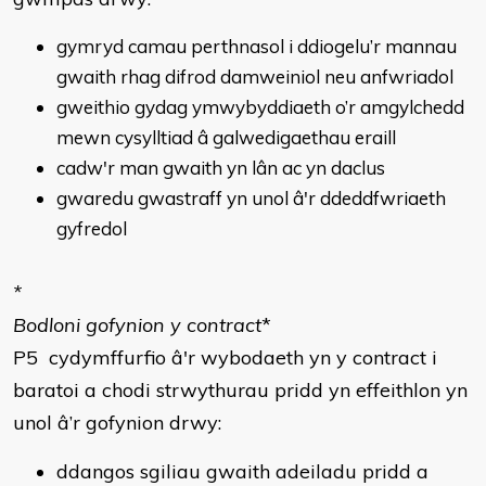
gymryd camau perthnasol i ddiogelu’r mannau
gwaith rhag difrod damweiniol neu anfwriadol
gweithio gydag ymwybyddiaeth o’r amgylchedd
mewn cysylltiad â galwedigaethau eraill
cadw'r man gwaith yn lân ac yn daclus
gwaredu gwastraff yn unol â'r ddeddfwriaeth
gyfredol
*
Bodloni gofynion y contract
*
P5 cydymffurfio â'r wybodaeth yn y contract i
baratoi a chodi strwythurau pridd yn effeithlon yn
unol â’r gofynion drwy:
ddangos sgiliau gwaith adeiladu pridd a