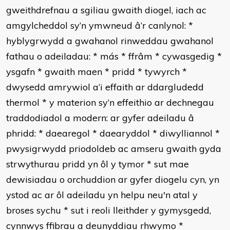
gweithdrefnau a sgiliau gwaith diogel, iach ac
amgylcheddol sy’n ymwneud â’r canlynol:
*
hyblygrwydd a gwahanol rinweddau gwahanol
fathau o adeiladau:
*
más
*
ffrâm
*
cywasgedig
*
ysgafn
*
gwaith maen
*
pridd
*
tywyrch
*
dwysedd amrywiol a’i effaith ar ddargludedd
thermol
*
y materion sy’n effeithio ar dechnegau
traddodiadol a modern: ar gyfer adeiladu â
phridd:
*
daearegol
*
daearyddol
*
diwylliannol
*
pwysigrwydd priodoldeb ac amseru gwaith gyda
strwythurau pridd yn ôl y tymor
*
sut mae
dewisiadau o orchuddion ar gyfer diogelu cyn, yn
ystod ac ar ôl adeiladu yn helpu neu'n atal y
broses sychu
*
sut i reoli lleithder y gymysgedd,
cynnwys ffibrau a deunyddiau rhwymo
*