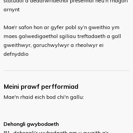
statudol a deddfwriaethol presennol neu’n rhagori
arnynt
Mae’r safon hon ar gyfer pobl sy’n gweithio ym
maes galwedigaethol sgiliau treftadaeth a gall
gweithwyr, goruchwylwyr a rheolwyr ei
defnyddio
Meini prawf perfformiad
Mae'n rhaid eich bod chi'n gallu:
Dehongli gwybodaeth
P1 dehongli’r wybodaeth am y gwaith a’r