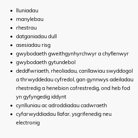
lluniadau
manylebau
rhestrau
datganiadau dull
asesiadau risg
gwybodaeth gweithgynhyrchwyr a chyflenwyr
gwybodaeth gytundebol
deddfwriaeth, rheoliadau, canllawiau swyddogol
a thrwyddedau cyfredol, gan gynnwys adeiladau
rhestredig a henebion cofrestredig, ond heb fod
yn gyfyngedig iddynt
cynlluniau ac adroddiadau cadwraeth
cyfarwyddiadau llafar, ysgrifenedig neu
electronig