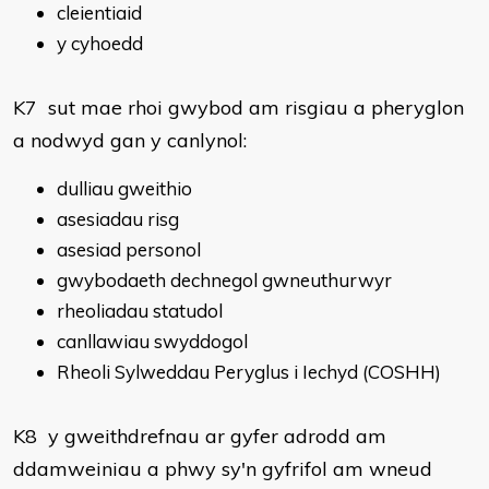
cleientiaid
y cyhoedd
K7 sut mae rhoi gwybod am risgiau a pheryglon
a nodwyd gan y canlynol:
dulliau gweithio
asesiadau risg
asesiad personol
gwybodaeth dechnegol gwneuthurwyr
rheoliadau statudol
canllawiau swyddogol
Rheoli Sylweddau Peryglus i Iechyd (COSHH)
K8 y gweithdrefnau ar gyfer adrodd am
ddamweiniau a phwy sy'n gyfrifol am wneud