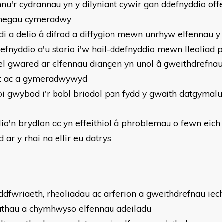
nu'r cydrannau yn y dilyniant cywir gan ddefnyddio offe
negau cymeradwy
di a delio â difrod a diffygion mewn unrhyw elfennau y 
defnyddio a'u storio i'w hail-ddefnyddio mewn lleolia
el gwared ar elfennau diangen yn unol â gweithdrefna
t ac a gymeradwywyd
oi gwybod i'r bobl briodol pan fydd y gwaith datgyma
lio'n brydlon ac yn effeithiol â phroblemau o fewn eich
 ar y rhai na ellir eu datrys
ddfwriaeth, rheoliadau ac arferion a gweithdrefnau ie
thau a chymhwyso elfennau adeiladu