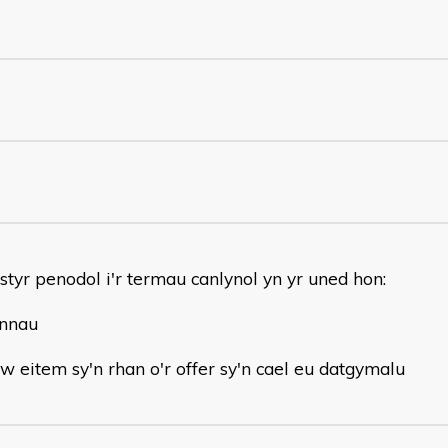
styr penodol i'r termau canlynol yn yr uned hon:
nnau
w eitem sy'n rhan o'r offer sy'n cael eu datgymalu