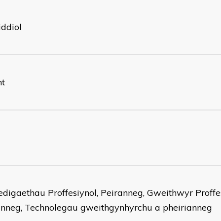
ddiol
nt
digaethau Proffesiynol, Peiranneg, Gweithwyr Proff
anneg, Technolegau gweithgynhyrchu a pheirianneg