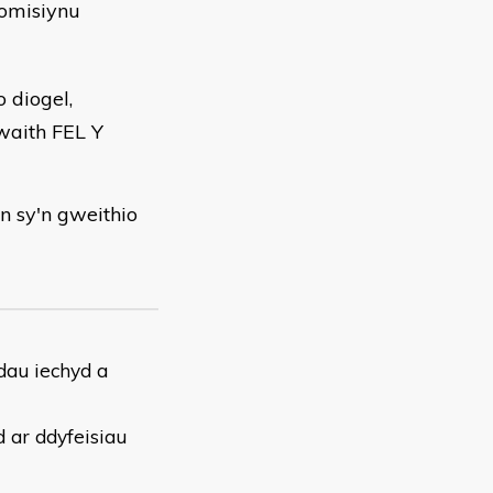
omisiynu
o diogel,
waith FEL Y
 sy'n gweithio
dau iechyd a
d ar ddyfeisiau