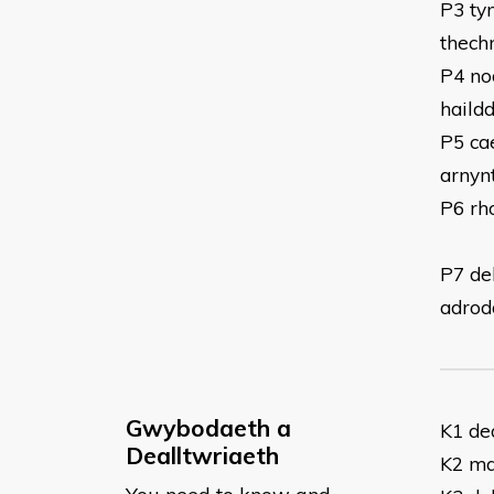
P3 tyn
thech
P4 no
haild
P5 ca
arnyn
P6 rh
P7 de
adrodd
Gwybodaeth a
K1 de
Dealltwriaeth
K2 ma