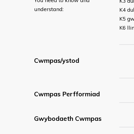
You need to know and
K3 du
understand:
K4 du
K5 gwe
K6 ll
Cwmpas/ystod
Cwmpas Perfformiad
Gwybodaeth Cwmpas