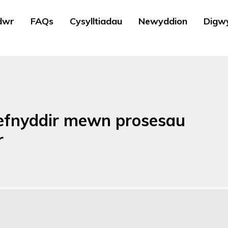
dwr
FAQs
Cysylltiadau
Newyddion
Digw
efnyddir mewn prosesau
r