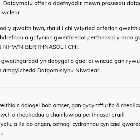
Datgymalu offer a ddefnyddir mewn prosesau datg
niwclear
od y gwaith hwn, rhaid i chi ystyried arferion gweithi
hdrefnau a gofynion gweithredol perthnasol y man g
 NHW’N BERTHNASOL I CHI.
 gweithgaredd yn debygol o gael ei wneud gan rywun
amgylchedd Datgomisiynu Niwclear.
eithio'n ddiogel bob amser, gan gydymffurfio â rheolia
lwch a rheoliadau a chanllawiau perthnasol eraill
ydlu, a lle bo angen, cefnogi cydrannau cyn cael gware
lu