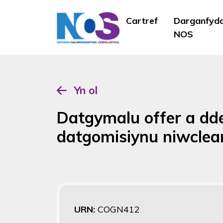
Cartref
Darganfyd
NOS
Yn ol
Datgymalu offer a dd
datgomisiynu niwclea
URN:
COGN412