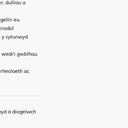
r, dulliau a
gellir eu
d priodol
u y cytunwyd
lu wedi'i gwblhau
 rheolaeth ac
chyd a diogelwch