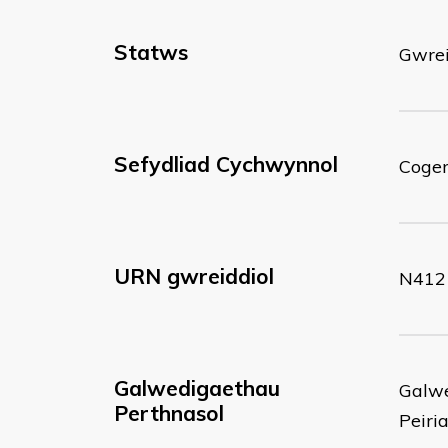
Statws
Gwrei
Sefydliad Cychwynnol
Coge
URN gwreiddiol
N412
Galwedigaethau
Galwe
Perthnasol
Peiri