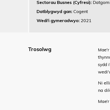
Sectorau Busnes (Cyfresi):
Datgomi
Datblygwyd gan:
Cogent
Wedi'i gymeradwyo:
2021
Trosolwg
Mae'r
thynn
sydd 
wedi'
Ni el
na di
Mae’r 