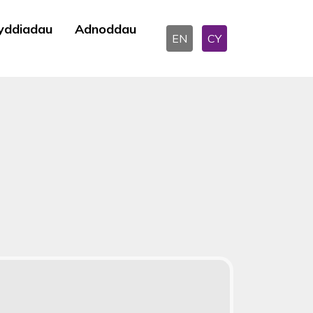
yddiadau
Adnoddau
EN
CY