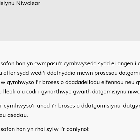
siynu Niwclear
 safon hon yn cwmpasu'r cymhwysedd sydd ei angen i 
u offer sydd wedi'i ddefnyddio mewn prosesau datgomi
i'w gymhwyso i'r broses o ddadadeiladu elfennau neu 
u lleoli a'u codi i gynorthwyo gwaith datgomisiynu niwc
lir cymhwyso'r uned i'r broses o ddatgomisiynu, dat
leu asedau.
safon hon yn rhoi sylw i’r canlynol: