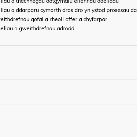
lliau a thechnegau datgymalu elfennau adeiladu
lliau o ddarparu cymorth dros dro yn ystod prosesau 
ithdrefnau gofal a rheoli offer a chyfarpar
inellau a gweithdrefnau adrodd