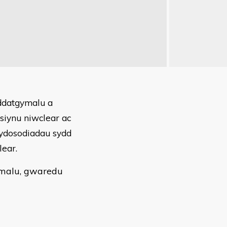
ddatgymalu a
siynu niwclear ac
gydosodiadau sydd
lear.
gymalu, gwaredu