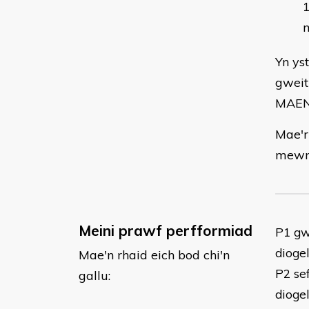
Yn yst
gweit
MAEN
Mae'r
mewn 
Meini prawf perfformiad
P1 gw
dioge
Mae'n rhaid eich bod chi'n
P2 sef
gallu:
dioge