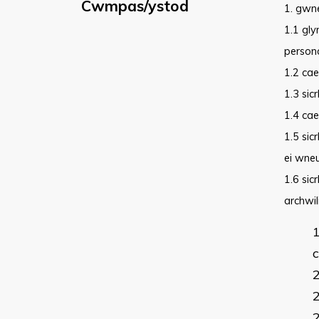
Cwmpas/ystod
​1. gwn
1.1 gl
persono
1.2 cae
1.3 sic
1.4 ca
1.5 si
ei wne
1.6 sic
archwi
c
2
2
2