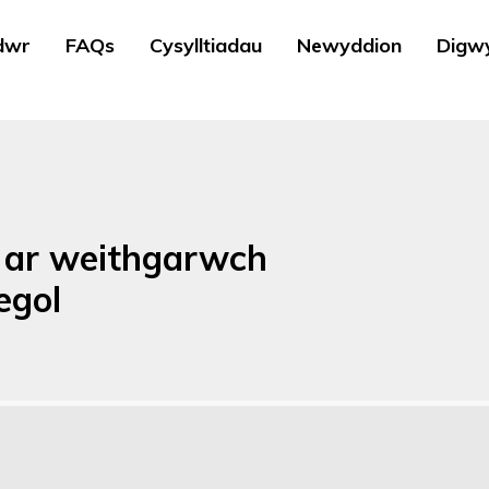
dwr
FAQs
Cysylltiadau
Newyddion
Digw
g ar weithgarwch
egol