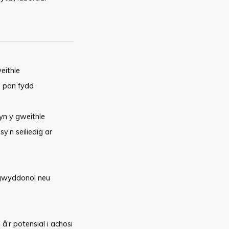
eithle
l pan fydd
yn y gweithle
’n seiliedig ar
 gwyddonol neu
’r potensial i achosi