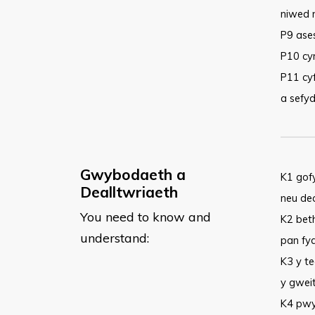
niwed n
P9 asesu
P10 cyn
P11 cyf
a sefyd
Gwybodaeth a
K1 gof
Dealltwriaeth
neu de
You need to know and
K2 bet
understand:
pan fy
K3 y te
y gweit
K4 pwy