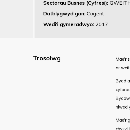
Sectorau Busnes (Cyfresi):
GWEITH
Datblygwyd gan:
Cogent
Wedi'i gymeradwyo:
2017
Trosolwg
Mae'r 
ar wei
Bydd an
cyfarpa
Byddwch 
niwed y
Mae'r 
chysyl