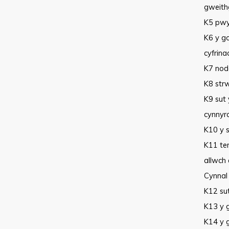
gweith
K5 pwy
K6 y g
cyfrina
K7 noda
K8 strw
K9 sut
cynnyr
K10 y s
K11 te
allwch 
Cynnal
K12 su
K13 y 
K14 y 