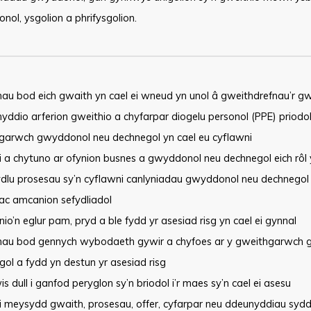
ol, ysgolion a phrifysgolion.
hau bod eich gwaith yn cael ei wneud yn unol â gweithdrefnau’r gw
yddio arferion gweithio a chyfarpar diogelu personol (PPE) priodo
garwch gwyddonol neu dechnegol yn cael eu cyflawni
 a chytuno ar ofynion busnes a gwyddonol neu dechnegol eich rôl 
dlu prosesau sy’n cyflawni canlyniadau gwyddonol neu dechnegol sy
ac amcanion sefydliadol
inio’n eglur pam, pryd a ble fydd yr asesiad risg yn cael ei gynnal
rhau bod gennych wybodaeth gywir a chyfoes ar y gweithgarwch
ol a fydd yn destun yr asesiad risg
s dull i ganfod peryglon sy’n briodol i’r maes sy’n cael ei asesu
 meysydd gwaith, prosesau, offer, cyfarpar neu ddeunyddiau sydd â