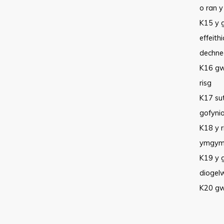
o ran 
K15 y 
effeit
dechne
K16 gw
risg
K17 su
gofynio
K18 y r
ymgymer
K19 y g
diogel
K20 gw