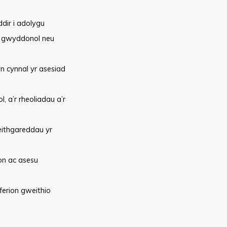
dir i adolygu
th gwyddonol neu
n cynnal yr asesiad
a’r rheoliadau a’r
eithgareddau yr
lon ac asesu
ferion gweithio