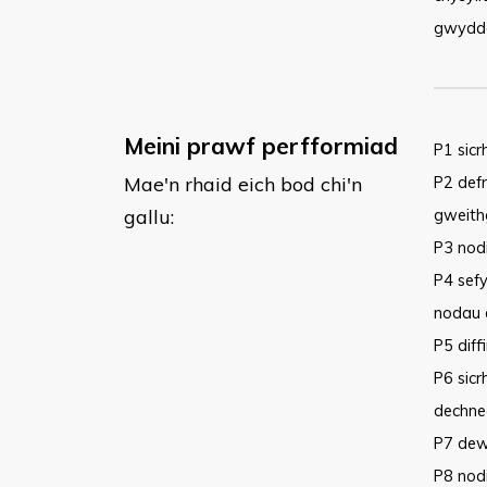
gwyddon
Meini prawf perfformiad
P1 sicr
Mae'n rhaid eich bod chi'n
P2 defn
gallu:
gweith
P3 nodi
P4 sefy
nodau 
P5 diff
P6 sic
dechneg
P7 dewi
P8 nodi