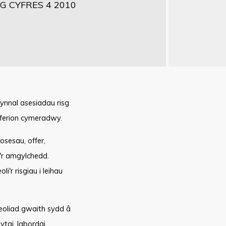
 CYFRES 4 2010
ynnal asesiadau risg
ferion cymeradwy.
osesau, offer,
u'r amgylchedd.
li'r risgiau i leihau
eoliad gwaith sydd â
tai, labordai