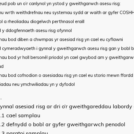
eud pob un o’r canlynol yn ystod y gweithgarwch asesu risg:
ynu wrth weithdrefnau neu systemau sydd ar waith ar gyfer COSHH,
l a rheoliadau diogelwch perthnasol eraill
l y ddogfennaeth asesu risg ofynnol
rhau bod diben a chwmpas yr asesiad risg yn cael eu cyflawni
el cymeradwyaeth i gynnal y gweithgarwch asesu risg gan y bobl b
crhau bod yr holl bersonél priodol yn cael gwybod am y gweithgar
ud
rhau bod cofnodion o asesiadau risg yn cael eu storio mewn ffordd
liadau neu ymchwiliadau yn y dyfodol
ynnal asesiad risg ar dri o’r gweithgareddau labordy 
.1 cael samplau
.2 defnydd o bobl ar gyfer gweithgarwch penodol
.3 paratoi samplau