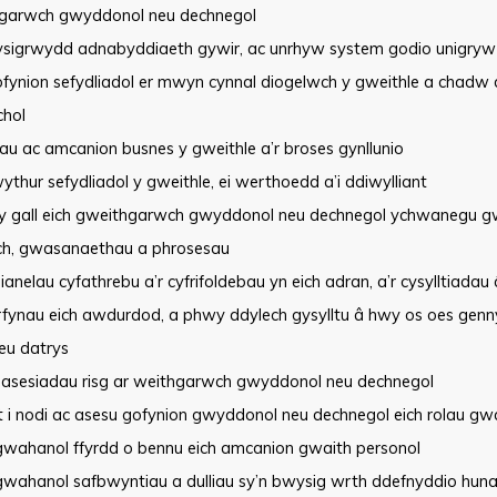
garwch gwyddonol neu dechnegol
sigrwydd adnabyddiaeth gywir, ac unrhyw system godio unigryw 
ofynion sefydliadol er mwyn cynnal diogelwch y gweithle a chadw
chol
u ac amcanion busnes y gweithle a’r broses gynllunio
ythur sefydliadol y gweithle, ei werthoedd a’i ddiwylliant
 y gall eich gweithgarwch gwyddonol neu dechnegol ychwanegu 
ch, gwasanaethau a phrosesau
ianelau cyfathrebu a’r cyfrifoldebau yn eich adran, a’r cysylltiadau
rfynau eich awdurdod, a phwy ddylech gysylltu â hwy os oes gen
eu datrys
 asesiadau risg ar weithgarwch gwyddonol neu dechnegol
t i nodi ac asesu gofynion gwyddonol neu dechnegol eich rolau gw
gwahanol ffyrdd o bennu eich amcanion gwaith personol
gwahanol safbwyntiau a dulliau sy’n bwysig wrth ddefnyddio huna