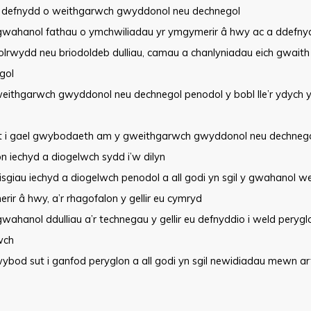
y defnydd o weithgarwch gwyddonol neu dechnegol
gwahanol fathau o ymchwiliadau yr ymgymerir â hwy ac a ddefnyd
hiolrwydd neu briodoldeb dulliau, camau a chanlyniadau eich gwai
gol
eithgarwch gwyddonol neu dechnegol penodol y bobl lle’r ydych y
t i gael gwybodaeth am y gweithgarwch gwyddonol neu dechnegol, 
n iechyd a diogelwch sydd i’w dilyn
isgiau iechyd a diogelwch penodol a all godi yn sgil y gwahanol w
ir â hwy, a’r rhagofalon y gellir eu cymryd
wahanol ddulliau a’r technegau y gellir eu defnyddio i weld peryg
wch
ybod sut i ganfod peryglon a all godi yn sgil newidiadau mewn ar