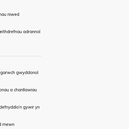
leihau niwed
weithdrefnau adrannol
ithgarwch gwyddonol
fonau a chanllawiau
defnyddio’n gywir yn
aid mewn