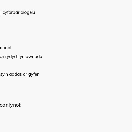
 cyfarpar diogelu
riodol
wch rydych yn bwriadu
 sy’n addas ar gyfer
canlynol: