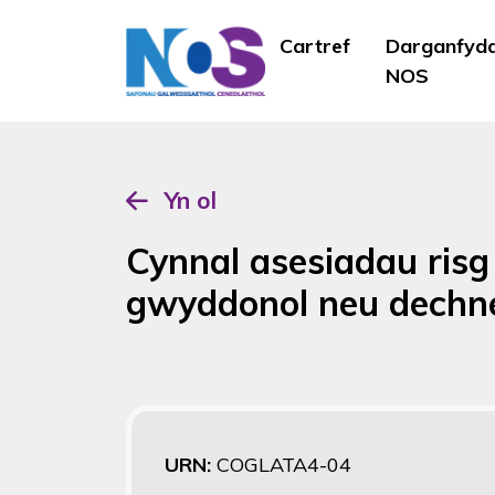
Cartref
Darganfyd
NOS
Yn ol
Cynnal asesiadau ris
gwyddonol neu dechn
URN:
COGLATA4-04