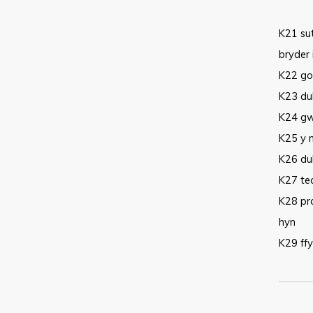
K21 sut
bryder i
K22 gob
K23 dul
K24 gwy
K25 y m
K26 du
K27 tec
K28 pro
hyn
K29 ffy