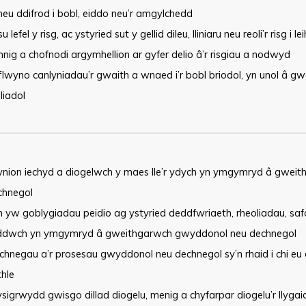
eu ddifrod i bobl, eiddo neu’r amgylchedd
 lefel y risg, ac ystyried sut y gellid dileu, lliniaru neu reoli’r risg i 
nig a chofnodi argymhellion ar gyfer delio â’r risgiau a nodwyd
lwyno canlyniadau’r gwaith a wnaed i’r bobl briodol, yn unol â g
liadol
ynion iechyd a diogelwch y maes lle’r ydych yn ymgymryd â gwe
chnegol
h yw goblygiadau peidio ag ystyried deddfwriaeth, rheoliadau, sa
ddwch yn ymgymryd â gweithgarwch gwyddonol neu dechnegol
chnegau a’r prosesau gwyddonol neu dechnegol sy’n rhaid i chi eu 
hle
sigrwydd gwisgo dillad diogelu, menig a chyfarpar diogelu’r llyg