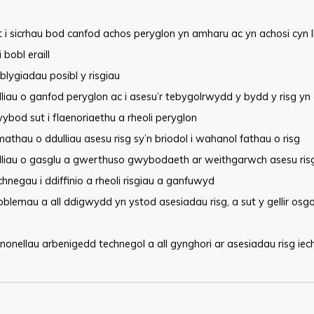
 i sicrhau bod canfod achos peryglon yn amharu ac yn achosi cyn ll
 bobl eraill
lygiadau posibl y risgiau
liau o ganfod peryglon ac i asesu’r tebygolrwydd y bydd y risg yn 
bod sut i flaenoriaethu a rheoli peryglon
athau o ddulliau asesu risg sy’n briodol i wahanol fathau o risg
lliau o gasglu a gwerthuso gwybodaeth ar weithgarwch asesu ris
hnegau i ddiffinio a rheoli risgiau a ganfuwyd
blemau a all ddigwydd yn ystod asesiadau risg, a sut y gellir osgoi
nonellau arbenigedd technegol a all gynghori ar asesiadau risg ie