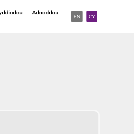
yddiadau
Adnoddau
EN
CY