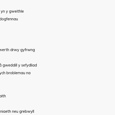
yn y gweithle
 dogfennau
gwerth drwy gyfrwng
 â gweddill y sefydliad
nych broblemau na
aith
niaeth neu grebwyll