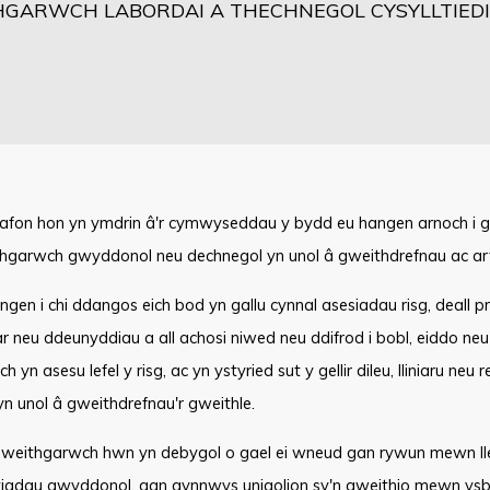
GARWCH LABORDAI A THECHNEGOL CYSYLLTIEDIG
safon hon yn ymdrin â'r cymwyseddau y bydd eu hangen arnoch i g
thgarwch gwyddonol neu dechnegol yn unol â gweithdrefnau ac ar
gen i chi ddangos eich bod yn gallu cynnal asesiadau risg, deall pr
r neu ddeunyddiau a all achosi niwed neu ddifrod i bobl, eiddo ne
yn asesu lefel y risg, ac yn ystyried sut y gellir dileu, lliniaru neu reo
n unol â gweithdrefnau'r gweithle.
gweithgarwch hwn yn debygol o gael ei wneud gan rywun mewn ll
ltiadau gwyddonol, gan gynnwys unigolion sy'n gweithio mewn ysby