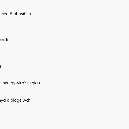
eied â phosibl o
codi
g
 neu gywiro’r risgiau
chyd a diogelwch