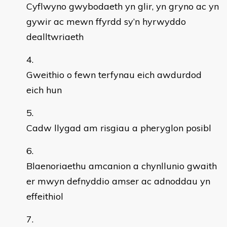
Cyflwyno gwybodaeth yn glir, yn gryno ac yn
gywir ac mewn ffyrdd sy’n hyrwyddo
dealltwriaeth
Gweithio o fewn terfynau eich awdurdod
eich hun
Cadw llygad am risgiau a pheryglon posibl
Blaenoriaethu amcanion a chynllunio gwaith
er mwyn defnyddio amser ac adnoddau yn
effeithiol