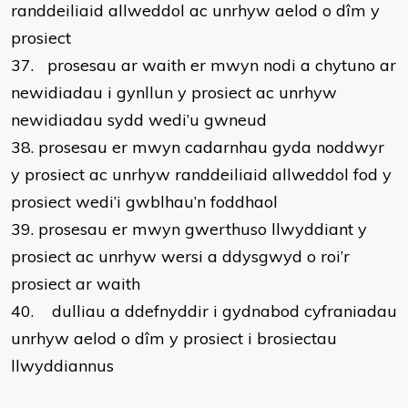
randdeiliaid allweddol ac unrhyw aelod o dîm y
prosiect
37.
prosesau ar waith er mwyn nodi a chytuno ar
newidiadau i gynllun y prosiect ac unrhyw
newidiadau sydd wedi’u gwneud
38.
prosesau er mwyn cadarnhau gyda noddwyr
y prosiect ac unrhyw randdeiliaid allweddol fod y
prosiect wedi’i gwblhau’n foddhaol
39.
prosesau er mwyn gwerthuso llwyddiant y
prosiect ac unrhyw wersi a ddysgwyd o roi’r
prosiect ar waith
40.
dulliau a ddefnyddir i gydnabod cyfraniadau
unrhyw aelod o dîm y prosiect i brosiectau
llwyddiannus