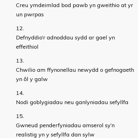
Creu ymdeimlad bod pawb yn gweithio at yr
un pwrpas
Defnyddio’r adnoddau sydd ar gael yn
effeithiol
Chwilio am ffynonellau newydd o gefnogaeth
yn ôl y galw
Nodi goblygiadau neu ganlyniadau sefyllfa
Gwneud penderfyniadau amserol sy’n
realistig yn y sefyllfa dan sylw​