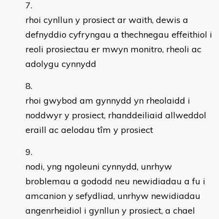
rhoi cynllun y prosiect ar waith, dewis a
defnyddio cyfryngau a thechnegau effeithiol i
reoli prosiectau er mwyn monitro, rheoli ac
adolygu cynnydd
rhoi gwybod am gynnydd yn rheolaidd i
noddwyr y prosiect, rhanddeiliaid allweddol
eraill ac aelodau tîm y prosiect
nodi, yng ngoleuni cynnydd, unrhyw
broblemau a gododd neu newidiadau a fu i
amcanion y sefydliad, unrhyw newidiadau
angenrheidiol i gynllun y prosiect, a chael