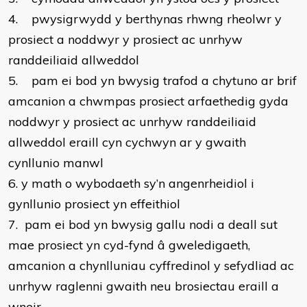
4.
pwysigrwydd y berthynas rhwng rheolwr y
prosiect a noddwyr y prosiect ac unrhyw
randdeiliaid allweddol
5.
pam ei bod yn bwysig trafod a chytuno ar brif
amcanion a chwmpas prosiect arfaethedig gyda
noddwyr y prosiect ac unrhyw randdeiliaid
allweddol eraill cyn cychwyn ar y gwaith
cynllunio manwl
6.
y math o wybodaeth sy’n angenrheidiol i
gynllunio prosiect yn effeithiol
7.
pam ei bod yn bwysig gallu nodi a deall sut
mae prosiect yn cyd-fynd â gweledigaeth,
amcanion a chynlluniau cyffredinol y sefydliad ac
unrhyw raglenni gwaith neu brosiectau eraill a
wneir