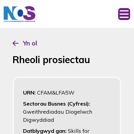
Yn ol
Rheoli prosiectau
URN:
CFAM&LFA5W
Sectorau Busnes (Cyfresi):
Gweithrediadau Diogelwch
Digwyddiad
Datblygwyd gan:
Skills for