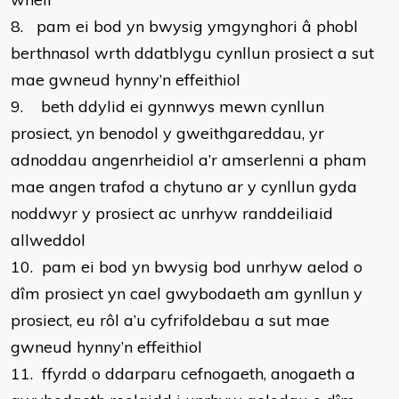
8.
pam ei bod yn bwysig ymgynghori â phobl
berthnasol wrth ddatblygu cynllun prosiect a sut
mae gwneud hynny’n effeithiol
9.
beth ddylid ei gynnwys mewn cynllun
prosiect, yn benodol y gweithgareddau, yr
adnoddau angenrheidiol a’r amserlenni a pham
mae angen trafod a chytuno ar y cynllun gyda
noddwyr y prosiect ac unrhyw randdeiliaid
allweddol
10.
pam ei bod yn bwysig bod unrhyw aelod o
dîm prosiect yn cael gwybodaeth am gynllun y
prosiect, eu rôl a’u cyfrifoldebau a sut mae
gwneud hynny’n effeithiol
11.
ffyrdd o ddarparu cefnogaeth, anogaeth a