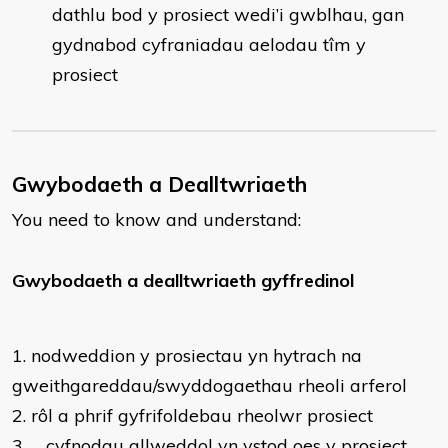
dathlu bod y prosiect wedi’i gwblhau, gan
gydnabod cyfraniadau aelodau tîm y
prosiect​
Gwybodaeth a Dealltwriaeth
You need to know and understand:
​Gwybodaeth a dealltwriaeth gyffredinol
1.
nodweddion y prosiectau yn hytrach na
gweithgareddau/swyddogaethau rheoli arferol
2.
rôl a phrif gyfrifoldebau rheolwr prosiect
3.
cyfnodau allweddol yn ystod oes y prosiect