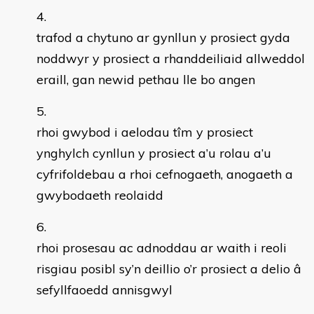
trafod a chytuno ar gynllun y prosiect gyda
noddwyr y prosiect a rhanddeiliaid allweddol
eraill, gan newid pethau lle bo angen
rhoi gwybod i aelodau tîm y prosiect
ynghylch cynllun y prosiect a’u rolau a’u
cyfrifoldebau a rhoi cefnogaeth, anogaeth a
gwybodaeth reolaidd
rhoi prosesau ac adnoddau ar waith i reoli
risgiau posibl sy’n deillio o’r prosiect a delio â
sefyllfaoedd annisgwyl