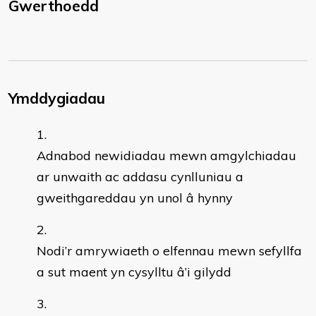
Gwerthoedd
Ymddygiadau
Adnabod newidiadau mewn amgylchiadau
ar unwaith ac addasu cynlluniau a
gweithgareddau yn unol â hynny
Nodi’r amrywiaeth o elfennau mewn sefyllfa
a sut maent yn cysylltu â’i gilydd