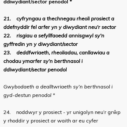
ddiwydiant/sector penodol
*
21.
cyfryngau a thechnegau rheoli prosiect a
ddefnyddir fel arfer yn y diwydiant neu’r sector
22.
risgiau a sefyllfaoedd annisgwyl sy’n
gyffredin yn y diwydiant/sector
23.
deddfwriaeth, rheoliadau, canllawiau a
chodau ymarfer sy’n berthnasol i
ddiwydiant/sector penodol
Gwybodaeth a dealltwriaeth sy’n berthnasol i
gyd-destun penodol *
24.
noddwyr y prosiect - yr unigolyn neu’r grŵp
y rhoddir y prosiect ar waith ar eu cyfer