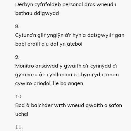
Derbyn cyfrifoldeb personol dros wneud i
bethau ddigwydd
Cytuno’n glir ynglŷn â’r hyn a ddisgwylir gan
bobl eraill a’u dal yn atebol
Monitro ansawdd y gwaith a’r cynnydd o’i
gymharu â’r cynlluniau a chymryd camau
cywiro priodol, lle bo angen
Bod â balchder wrth wneud gwaith o safon
uchel