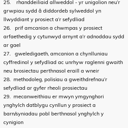
25.
rhanddeiliaid allweddol - yr unigolion neu’r
grwpiau sydd â diddordeb sylweddol yn
llwyddiant y prosiect a’r sefydliad
26.
prif amcanion a chwmpas y prosiect
arfaethedig y cytunwyd arnynt a’r adnoddau sydd
ar gael
27.
gweledigaeth, amcanion a chynlluniau
cyffredinol y sefydliad ac unrhyw raglenni gwaith
neu brosiectau perthnasol eraill a wneir
28.
methodoleg, polisïau a gweithdrefnau’r
sefydliad ar gyfer rheoli prosiectau
29.
mecanweithiau er mwyn ymgynghori
ynghylch datblygu cynllun y prosiect a
barn/syniadau pobl berthnasol ynghylch y
cynigion