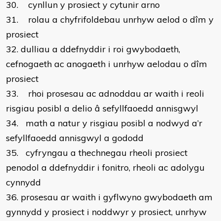
30.
cynllun y prosiect y cytunir arno
31.
rolau a chyfrifoldebau unrhyw aelod o dîm y
prosiect
32.
dulliau a ddefnyddir i roi gwybodaeth,
cefnogaeth ac anogaeth i unrhyw aelodau o dîm
prosiect
33.
rhoi prosesau ac adnoddau ar waith i reoli
risgiau posibl a delio â sefyllfaoedd annisgwyl
34.
math a natur y risgiau posibl a nodwyd a’r
sefyllfaoedd annisgwyl a gododd
35.
cyfryngau a thechnegau rheoli prosiect
penodol a ddefnyddir i fonitro, rheoli ac adolygu
cynnydd
36.
prosesau ar waith i gyflwyno gwybodaeth am
gynnydd y prosiect i noddwyr y prosiect, unrhyw