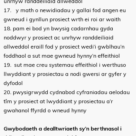
unrhyw randdeiliaid allweddol
17.
y math o newidiadau y gallai fod angen eu
gwneud i gynllun prosiect wrth ei roi ar waith
18.
pam ei bod yn bwysig cadarnhau gyda
noddwyr y prosiect ac unrhyw randdeiliaid
allweddol eraill fod y prosiect wedi’i gwblhau’n
foddhaol a sut mae gwneud hynny’n effeithiol
19.
sut mae creu systemau effeithiol i werthuso
llwyddiant y prosiectau a nodi gwersi ar gyfer y
dyfodol
20.
pwysigrwydd cydnabod cyfraniadau aelodau
tîm y prosiect at lwyddiant y prosiectau a’r
gwahanol ffyrdd o wneud hynny
Gwybodaeth a dealltwriaeth sy’n berthnasol i