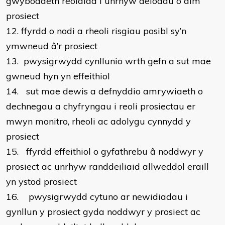
gwybodaeth reolaidd i unrhyw aelodau o dîm
prosiect
12.
ffyrdd o nodi a rheoli risgiau posibl sy’n
ymwneud â’r prosiect
13.
pwysigrwydd cynllunio wrth gefn a sut mae
gwneud hyn yn effeithiol
14.
sut mae dewis a defnyddio amrywiaeth o
dechnegau a chyfryngau i reoli prosiectau er
mwyn monitro, rheoli ac adolygu cynnydd y
prosiect
15.
ffyrdd effeithiol o gyfathrebu â noddwyr y
prosiect ac unrhyw randdeiliaid allweddol eraill
yn ystod prosiect
16.
pwysigrwydd cytuno ar newidiadau i
gynllun y prosiect gyda noddwyr y prosiect ac