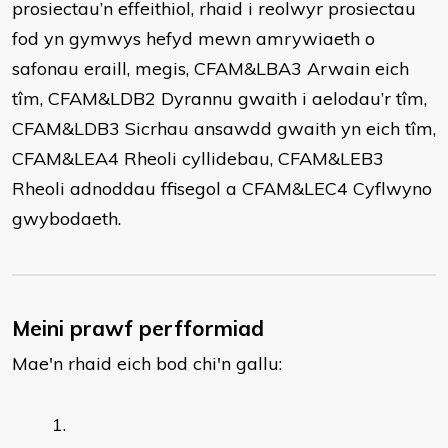
prosiectau’n effeithiol, rhaid i reolwyr prosiectau
fod yn gymwys hefyd mewn amrywiaeth o
safonau eraill, megis, CFAM&LBA3 Arwain eich
tîm, CFAM&LDB2 Dyrannu gwaith i aelodau’r tîm,
CFAM&LDB3 Sicrhau ansawdd gwaith yn eich tîm,
CFAM&LEA4 Rheoli cyllidebau, CFAM&LEB3
Rheoli adnoddau ffisegol a CFAM&LEC4 Cyflwyno
gwybodaeth.
Meini prawf perfformiad
Mae'n rhaid eich bod chi'n gallu: