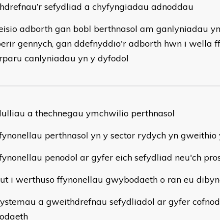
hdrefnau’r sefydliad a chyfyngiadau adnoddau
eisio adborth gan bobl berthnasol am ganlyniadau y
erir gennych, gan ddefnyddio'r adborth hwn i wella 
rparu canlyniadau yn y dyfodol
dulliau a thechnegau ymchwilio perthnasol
ffynonellau perthnasol yn y sector rydych yn gweithio
ffynonellau penodol ar gyfer eich sefydliad neu'ch pros
sut i werthuso ffynonellau gwybodaeth o ran eu dib
systemau a gweithdrefnau sefydliadol ar gyfer cofnodi
odaeth