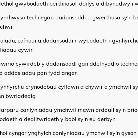
dethol gwybodaeth berthnasol, ddilys a dibynadwy i
cymhwyso technegau dadansoddi a gwerthuso sy'n br
chwil
coladu, cofnodi a dadansoddi'r wybodaeth i gynhyrch
liadau cywir
gwirio cywirdeb y dadansoddi gan ddefnyddio techne
 addasiadau pan fydd angen
cynhyrchu crynodebau cyflawn a chywir o ymchwil sy'
en bwriadedig
darparu canlyniadau ymchwil mewn arddull sy'n briodo
daeth a dealltwriaeth y bobl sy'n eu derbyn
rhoi cyngor ynghylch canlyniadau ymchwil sy'n gyson â