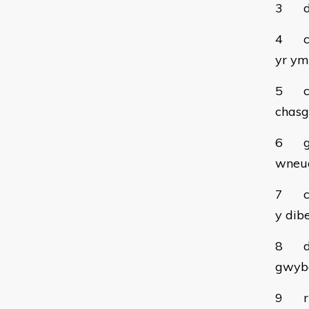
3
4
yr ym
5
chasg
6
wneud
7
y dib
8
gwybo
9