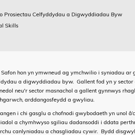
o Prosiectau Celfyddydau a Digwyddiadau Byw
l Skills
 Safon hon yn ymwneud ag ymchwilio i syniadau ar g
ddydau a digwyddiadau byw.
Gallent fod yn y secto
edol neu'r sector masnachol a gallent gynnwys rhag
hgarwch, arddangosfeydd a gwyliau.
angen i chi gasglu a chofnodi gwybodaeth yn unol â’
liadol a chymhwyso sgiliau dadansoddi i ddata pert
rchu canlyniadau a chasgliadau cywir.
Bydd disgwyl 