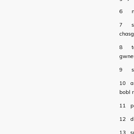
6
7
chasg
8
gwne
9
10
a
bobl 
11
p
12
d
13
s