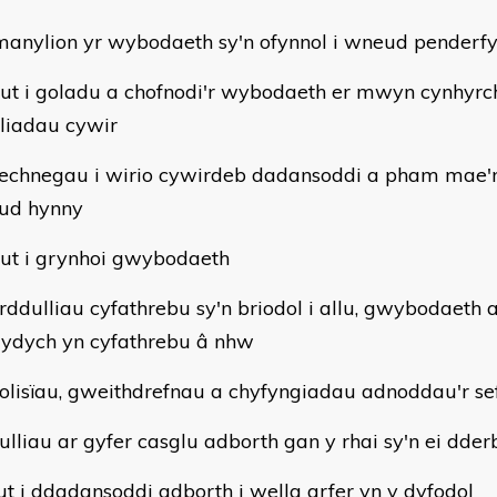
manylion yr wybodaeth sy'n ofynnol i wneud penderf
sut i goladu a chofnodi'r wybodaeth er mwyn cynhyrc
liadau cywir
technegau i wirio cywirdeb dadansoddi a pham mae'
ud hynny
sut i grynhoi gwybodaeth
rddulliau cyfathrebu sy'n briodol i allu, gwybodaeth 
rydych yn cyfathrebu â nhw
olisïau, gweithdrefnau a chyfyngiadau adnoddau'r se
ulliau ar gyfer casglu adborth gan y rhai sy'n ei dder
ut i ddadansoddi adborth i wella arfer yn y dyfodol