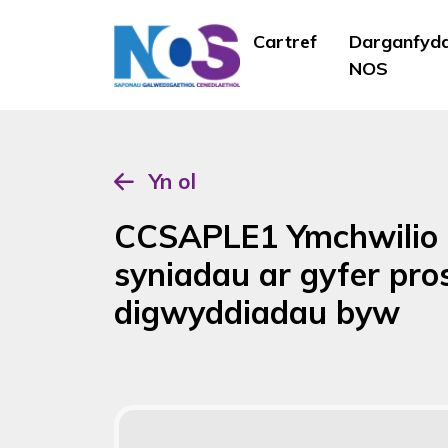
Cartref
Darganfyd
NOS
Yn ol
CCSAPLE1 Ymchwilio 
syniadau ar gyfer pro
digwyddiadau byw