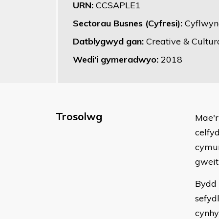
URN:
CCSAPLE1
Sectorau Busnes (Cyfresi):
Cyflwyn
Datblygwyd gan:
Creative & Cultura
Wedi'i gymeradwyo:
2018
Trosolwg
Mae'r
celfy
cymun
gweit
Bydd 
sefyd
cynhy