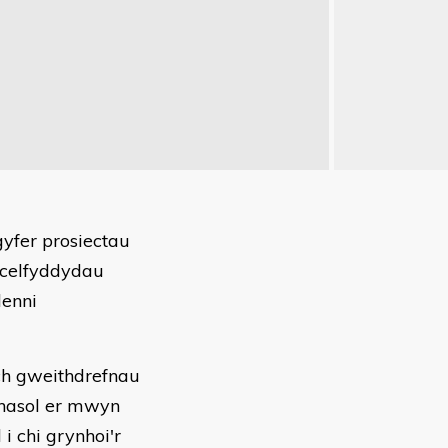
yfer prosiectau
r celfyddydau
lenni
ch gweithdrefnau
hnasol er mwyn
i chi grynhoi'r