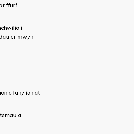
r ffurf
chwilio i
iadau er mwyn
on o fanylion at
stemau a