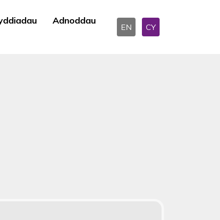
yddiadau
Adnoddau
EN
CY