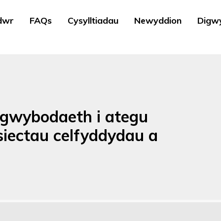
dwr
FAQs
Cysylltiadau
Newyddion
Digw
gwybodaeth i ategu
siectau celfyddydau a