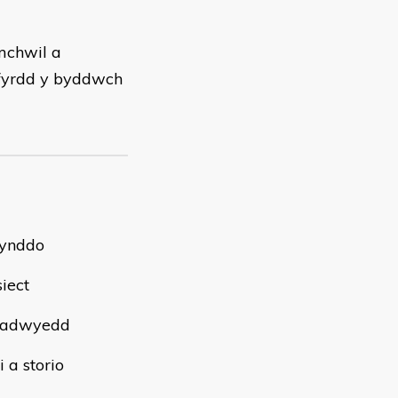
mchwil a
ffyrdd y byddwch
 ynddo
iect
ynadwyedd
 a storio