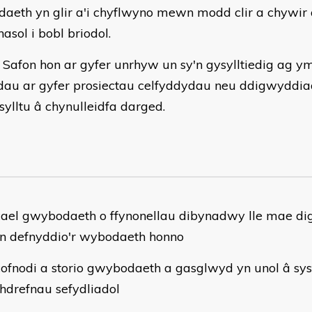
aeth yn glir a'i chyflwyno mewn modd clir a chywir a
nasol i bobl briodol.
 Safon hon ar gyfer unrhyw un sy'n gysylltiedig ag ym
dau ar gyfer prosiectau celfyddydau neu ddigwydd
ylltu â chynulleidfa darged.
cael gwybodaeth o ffynonellau dibynadwy lle mae dig
n defnyddio'r wybodaeth honno
cofnodi a storio gwybodaeth a gasglwyd yn unol â sy
hdrefnau sefydliadol