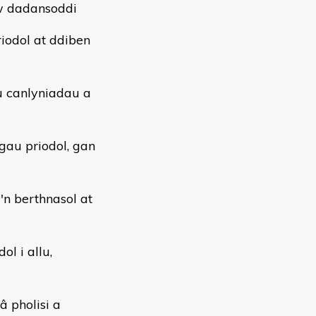
'w dadansoddi
iodol at ddiben
u canlyniadau a
gau priodol, gan
n berthnasol at
l i allu,
 pholisi a