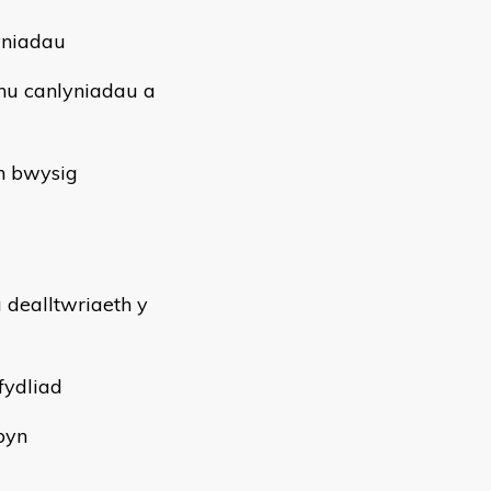
yniadau
hu canlyniadau a
n bwysig
a dealltwriaeth y
fydliad
byn