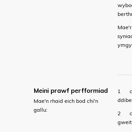
wybod
berth
Mae'r
synia
ymgys
Meini prawf perfformiad
1
ddibe
Mae'n rhaid eich bod chi'n
gallu:
2
gweit